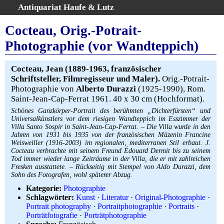
Antiquariat Haufe & Lutz
:
Volltextsuche
Cocteau, Orig.-Potrait-
Home
Photographie (vor Wandteppich)
Gesamtbestand
Erweiterte Suche
Cocteau, Jean (1889-1963, französischer
Kategorien
Schriftsteller, Filmregisseur und Maler).
Orig.-Potrait-
Photographie von
Alberto Durazzi
(1925-1990), Rom.
Schlagwörter
Saint-Jean-Cap-Ferrat 1961. 40 x 30 cm (Hochformat).
Warenkorb
Schönes Ganzkörper-Portrait des berühmten „Dichterfürsten“ und
AGB
Universalkünstlers vor dem riesigen Wandteppich im Esszimmer der
Villa Santo Sospir in Saint-Jean-Cap-Ferrat. – Die Villa wurde in den
Widerruf
Jahren von 1931 bis 1935 von der französischen Mäzenin Francine
Weisweiller (1916-2003) im regionalen, mediterranen Stil erbaut. J.
Über uns
Cocteau verbrachte mit seinem Freund Édouard Dermit bis zu seinem
Aktuelle Kataloge
Tod immer wieder lange Zeiträume in der Villa, die er mit zahlreichen
Fresken ausstattete. – Rückseitig mit Stempel von Aldo Durazzi, dem
Kontakt
Sohn des Fotografen, wohl späterer Abzug.
Ankauf
Kategorie:
Photographie
Schlagwörter:
Kunst
·
Literatur
·
Original-Photographie
·
Links
Portrait photography
·
Portraitphotographie
·
Portraits
·
Impressum
Porträtfotografie
·
Porträtphotographie