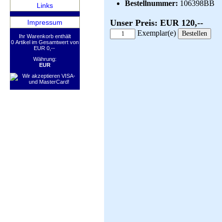
Bestellnummer:
106398BB
Links
Unser Preis: EUR 120,--
Impressum
Exemplar(e)
Ihr Warenkorb enthält
0 Artikel im Gesamtwert von
EUR 0,--
Währung:
EUR