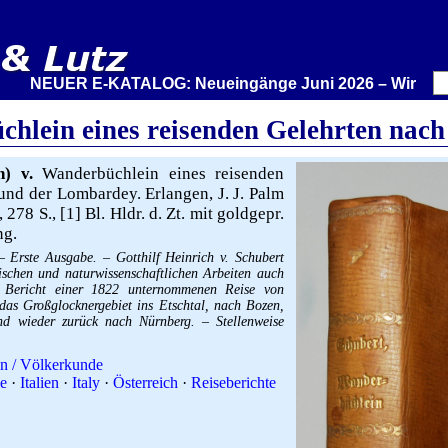
NEUER E-KATALOG: Neueingänge Juni 2026 – Wir stellen au
hlein eines reisenden Gelehrten nach
h) v.
Wanderbüchlein eines reisenden
und der Lombardey. Erlangen, J. J. Palm
 278 S., [1] Bl. Hldr. d. Zt. mit goldgepr.
ng.
 Erste Ausgabe. – Gotthilf Heinrich v. Schubert
ischen und naturwissenschaftlichen Arbeiten auch
r Bericht einer 1822 unternommenen Reise von
das Großglocknergebiet ins Etschtal, nach Bozen,
und wieder zurück nach Nürnberg. – Stellenweise
en / Völkerkunde
ie
·
Italien
·
Italy
·
Österreich
·
Reiseberichte