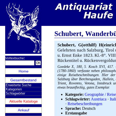
Schubert, Wanderbüc
Schubert, G(otthilf) H(einric
Gelehrten nach Salzburg, Tirol 
u. Ernst Enke 1823. Kl.-8°. VIII,
:
Volltextsuche
Rückentitel u. Rückenvergoldu
Goedeke X, 180, 5. Kosch XVI, 417. –
(1780-1860) verfasste neben philosoph
Home
einige Reisebeschreibungen. Hier de
Salzburg über Berchtesgaden, Hallein, 
Gesamtbestand
Trient, Rovereto, Verona, Innsbruck 
Erweiterte Suche
etwas braunfleckig, gutes Exemplar.
Kategorien
Schlagwörter
Kategorie:
Geographie / Reis
Schlagwörter:
Austriaca
·
Ital
Aktuelle Kataloge
·
Reisebeschreibungen
Sprache:
Deutsch
Ankauf
Erstausgabe