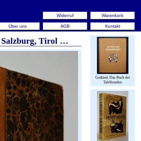
Widerruf
Warenkorb
s: Rare Book Week Berlin. Internationale Messe für Büche
Über uns
AGB
Kontakt
 Salzburg, Tirol …
Gutkind, Das Buch der
Tafelfreuden