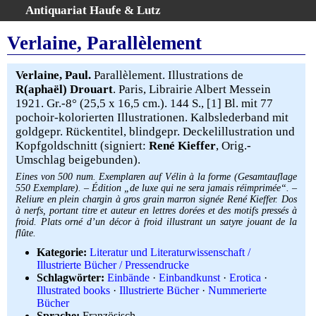
Antiquariat Haufe & Lutz
:
Volltextsuche
Verlaine, Parallèlement
Home
Gesamtbestand
Verlaine, Paul.
Parallèlement. Illustrations de
R(aphaël) Drouart
. Paris, Librairie Albert Messein
Erweiterte Suche
1921. Gr.-8° (25,5 x 16,5 cm.). 144 S., [1] Bl. mit 77
Kategorien
pochoir-kolorierten Illustrationen. Kalbslederband mit
Schlagwörter
goldgepr. Rückentitel, blindgepr. Deckelillustration und
Kopfgoldschnitt (signiert:
René Kieffer
, Orig.-
Warenkorb
Umschlag beigebunden).
AGB
Eines von 500 num. Exemplaren auf Vélin à la forme (Gesamtauflage
Widerruf
550 Exemplare). – Édition „de luxe qui ne sera jamais réimprimée“. –
Reliure en plein chargin à gros grain marron signée René Kieffer. Dos
Über uns
à nerfs, portant titre et auteur en lettres dorées et des motifs pressés à
Aktuelle Kataloge
froid. Plats orné d’un décor à froid illustrant un satyre jouant de la
flûte.
Kontakt
Kategorie:
Literatur und Literaturwissenschaft /
Ankauf
Illustrierte Bücher / Pressendrucke
Schlagwörter:
Einbände
·
Einbandkunst
·
Erotica
·
Links
Illustrated books
·
Illustrierte Bücher
·
Nummerierte
Impressum
Bücher
Sprache:
Französisch