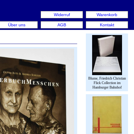
Widerruf
Warenkorb
n aus: Rare Book Week Berlin. Internationale Messe für Bü
Über uns
AGB
Kontakt
Blume, Friedrich Christian
Flick Collection im
Hamburger Bahnhof