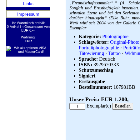
„Freundschaftssammler“.“ (A. Schule
Links
Sorgfalt und Ernsthaftigkeit inszeniert
schwulen Szene und bei den Seeleuten
Impressum
darüber hinausgeht“ (Elke Buhr, mon
Werk wird seit 2004 von der Galerie G
Ihr Warenkorb enthält
0 Artikel im Gesamtwert von
Exemplar.
EUR 0,--
Kategorie:
Photographie
Währung:
EUR
Schlagwörter:
Original-Photo
Portraitphotographie
·
Porträtf
Tätowierung
·
Tattoo
·
Widmun
Sprache:
Deutsch
ISBN:
392967033X
Schutzumschlag
Signiert
Erstausgabe
Bestellnummer:
107981BB
Unser Preis: EUR 1.200,--
Exemplar(e)