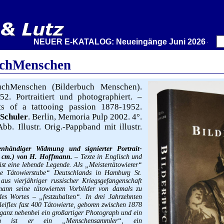
NEUER E-KATALOG: Neueingänge Juni 2026 – Wir stelle
uchMenschen
chMenschen (Bilderbuch Menschen).
2. Portraitiert und photographiert. –
its of a tattooing passion 1878-1952.
Schuler
. Berlin, Memoria Pulp 2002. 4°.
b. Illustr. Orig.-Pappband mit illustr.
enhändiger Widmung und signierter Portrait-
12 cm.) von H. Hoffmann.
– Texte in Englisch und
t eine lebende Legende. Als „Meistertätowierer“
ste Tätowierstube“ Deutschlands in Hamburg St.
s vierjähriger russischer Kriegsgefangenschaft
mann seine tätowierten Vorbilder von damals zu
es Wortes – „festzuhalten“. In drei Jahrzehnten
lleiflex fast 400 Tätowierte, geboren zwischen 1878
ganz nebenbei ein großartiger Photograph und ein
lich ist er ein „Menschensammler“, ein