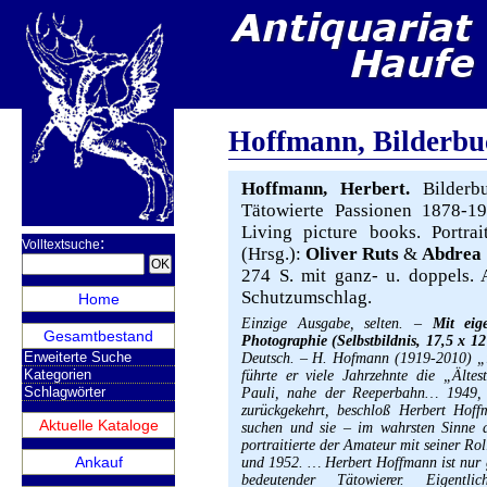
Hoffmann, Bilderb
Hoffmann, Herbert.
Bilderbu
Tätowierte Passionen 1878-195
Living picture books. Portra
:
Volltextsuche
(Hrsg.):
Oliver Ruts
&
Abdrea 
274 S. mit ganz- u. doppels. Ab
Schutzumschlag.
Home
Einzige Ausgabe, selten. –
Mit eig
Gesamtbestand
Photographie (Selbstbildnis, 17,5 x 
Erweiterte Suche
Deutsch. – H. Hofmann (1919-2010) „is
Kategorien
führte er viele Jahrzehnte die „Älte
Schlagwörter
Pauli, nahe der Reeperbahn… 1949, au
zurückgekehrt, beschloß Herbert Hoff
Aktuelle Kataloge
suchen und sie – im wahrsten Sinne d
portraitierte der Amateur mit seiner Ro
Ankauf
und 1952. … Herbert Hoffmann ist nur 
bedeutender Tätowierer. Eigent