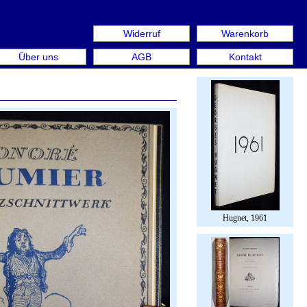
Widerruf
Warenkorb
: Rare Book Week Berlin. Internationale Messe für Bücher
Über uns
AGB
Kontakt
Hugnet, 1961