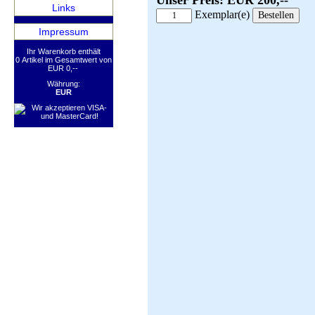
Unser Preis: EUR 200,--
Links
Exemplar(e)
Impressum
Ihr Warenkorb enthält
0 Artikel im Gesamtwert von
EUR 0,--
Währung:
EUR