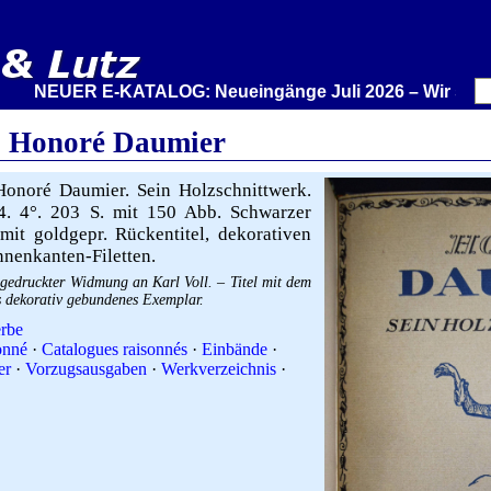
NEUER E-KATALOG: Neueingänge Juli 2026 – Wir stellen aus
 Honoré Daumier
onoré Daumier. Sein Holzschnittwerk.
4. 4°. 203 S. mit 150 Abb. Schwarzer
it goldgepr. Rückentitel, dekorativen
nnenkanten-Filetten.
gedruckter Widmung an Karl Voll. – Titel mit dem
s dekorativ gebundenes Exemplar.
rbe
onné
·
Catalogues raisonnés
·
Einbände
·
er
·
Vorzugsausgaben
·
Werkverzeichnis
·