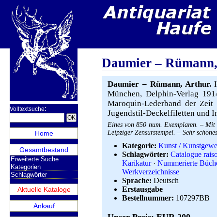
Daumier – Rümann,
Daumier – Rümann, Arthur.
H
München, Delphin-Verlag 191
Maroquin-Lederband der Zeit m
:
Volltextsuche
Jugendstil-Deckelfiletten und I
Eines von 850 num. Exemplaren. – Mit 
Leipziger Zensurstempel. – Sehr schöne
Home
Kategorie:
Kunst / Kunstgewe
Gesamtbestand
Schlagwörter:
Catalogue rais
Erweiterte Suche
Karikatur
·
Nummerierte Büch
Kategorien
Werkverzeichnisse
Schlagwörter
Sprache:
Deutsch
Erstausgabe
Aktuelle Kataloge
Bestellnummer:
107297BB
Ankauf