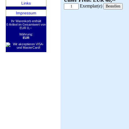
Unser Preis: EUR 40,--
Links
Exemplar(e)
Impressum
Ihr Warenkorb enthält
0 Artikel im Gesamtwert von
EUR 0,--
Währung:
EUR