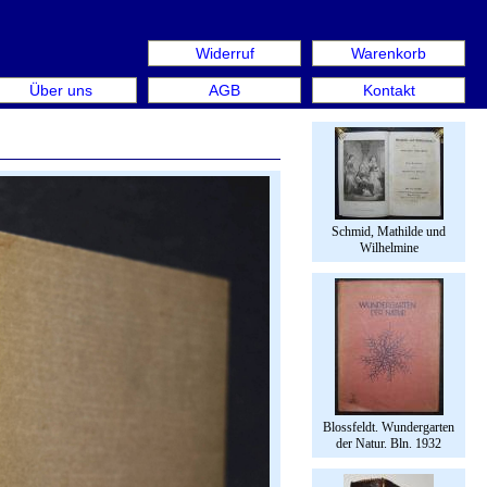
Widerruf
Warenkorb
us: Rare Book Week Berlin. Internationale Messe für Büche
Über uns
AGB
Kontakt
Schmid, Mathilde und
Wilhelmine
Blossfeldt. Wundergarten
der Natur. Bln. 1932