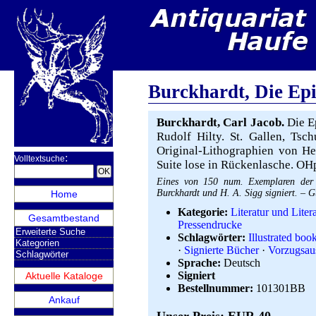
Burckhardt, Die Ep
Burckhardt, Carl Jacob.
Die E
Rudolf Hilty. St. Gallen, Tsc
Original-Lithographien von He
:
Volltextsuche
Suite lose in Rückenlasche. OH
Eines von 150 num. Exemplaren der 
Burckhardt und H. A. Sigg signiert. – G
Home
Kategorie:
Literatur und Litera
Gesamtbestand
Pressendrucke
Erweiterte Suche
Schlagwörter:
Illustrated boo
Kategorien
·
Signierte Bücher
·
Vorzugsau
Schlagwörter
Sprache:
Deutsch
Signiert
Aktuelle Kataloge
Bestellnummer:
101301BB
Ankauf