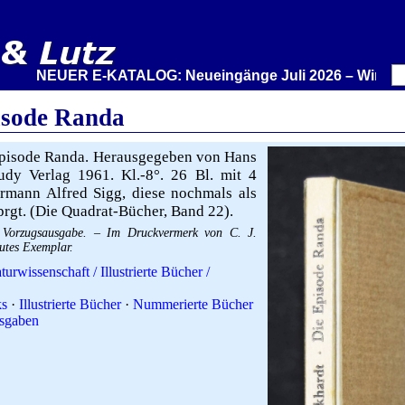
NEUER E-KATALOG: Neueingänge Juli 2026 – Wir stellen a
isode Randa
pisode Randa. Herausgegeben von Hans
hudy Verlag 1961. Kl.-8°. 26 Bl. mit 4
rmann Alfred Sigg, diese nochmals als
prgt. (Die Quadrat-Bücher, Band 22).
Vorzugsausgabe. – Im Druckvermerk von C. J.
utes Exemplar.
turwissenschaft / Illustrierte Bücher /
ks
·
Illustrierte Bücher
·
Nummerierte Bücher
sgaben