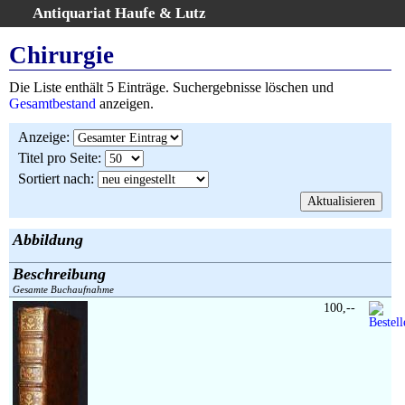
Antiquariat Haufe & Lutz
:
Volltextsuche
Chirurgie
Home
Die Liste enthält 5 Einträge. Suchergebnisse löschen und
Gesamtbestand
Gesamtbestand
anzeigen.
Erweiterte Suche
Anzeige
:
Kategorien
Titel pro Seite
:
Schlagwörter
Sortiert nach
:
Suchergebnisse
Warenkorb
AGB
Abbildung
Widerruf
Beschreibung
Über uns
Gesamte Buchaufnahme
Aktuelle Kataloge
100,--
Kontakt
Ankauf
Links