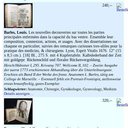
240,--
Barles, Louis.
Les nouvelles decouvertes sur toutes les parties
principales enfermées dans la capacité du bas ventre. Ensemble leur
composition, connexion, actions, et usages. Avec des dissertationes sur
chaqune en particulier, suivies des remarques curieuses tres-uliles pour la
pratique des medicins, & chirurgiens. Lyon, Esprit Vitalis 1676. 12° (15
x 8,5 cm.). [18] Bl., 275 S. mit 4 Kupfertafeln. Kalbslederband der Zeit
mit goldgepr. Rückenschild und floraler Rückenvergoldung.
Hirsch/Hübotter I, 295. Krivatsy 707. Wellcome II, 102. – Zweite Ausgabe
der zuerst 1773 erschienenen Abhandlung über die Unterleibsorgane.
Erschien als Band II der Werke des franz. Anatomen L. Barles, tätig am
College de Marseille. – Eventuell fehlt ein Portrait-Frontispiz, stellenweise
etwas braunfleckig, gutes Exemplar.
Schlagwörter:
Anatomie, Chirurgie, Gynäkologie, Gynecology, Medizin
Details anzeigen…
320,--