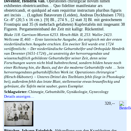
Deventer, Hendrik van.
Operationes chirurgicae novum lumen
exhibentes obstetricantibus… Quo fideliter manifestatur ars
obstetricandi, et quidquid ad eam requiritur instructum pluribus figuris
æri incisis … (Lugduni Batavorum (Leiden), Andreas Dyckhuisen 1701).
Gr.-8° (20,5 x 16 cm.). [9] Bl., 274 S., [2 statt 3] Bl. mit gestochenem
Frontispiz und 35 (6 mehrfach gefalteten) Kupfertafeln mit insgesamt 38
Figuren. Pergamenteinband der Zeit mit kalligr. Rückentitel.
Blake 118. Garrison-Morton 6253. Hirsch-Hüb. II, 253. Waller 2423.
Wellcome II, 460. – Erste lateinische Ausgabe, die zeitgleich mit der ersten
niederländischen Ausgabe erschien. Ein zweiter Teil wurde erst 1724
veröffentlicht. – Der niederländische Geburtshelfer und Orthopäde Hendrik
van Deventer (1651-1724) „ist unstreitig der hervorragendste und
wissenschaftlich gebildeste Geburtshelfer seiner Zeit, denn seine
Forschungen waren nicht bloß bahnbrechend, sondern bilden heute noch
einer Richtung hin, die Basis, auf der die moderne Geburtshilfe ruht … Sein
hervorragendstes geburtshilfliches Werk ist: Operationes chrirurgicæ“
(Hirsch-Hübotter). – Unteres Drittel des Titelblatts fehlt (liegt in Photokopie
bei), außerdem fehlt das letzte Blatt, stellenweise etwas braunfleckig und
gebräunt, die Tafeln meist sauber, gutes Exemplar.
Schlagwörter:
Chirurgie, Geburtshilfe, Gynäkologie, Gynecology
Details anzeigen…
320,--
Böttcher, Johann Friedrich.
Abhandlung von den Krankheiten der