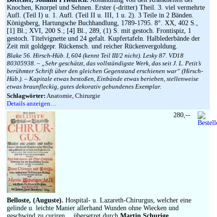
Knochen, Knorpel und Sehnen. Erster (-dritter) Theil. 3. viel vermehrte
Aufl. (Teil I) u. 1. Aufl. (Teil II u. III, 1 u. 2). 3 Teile in 2 Bänden.
Königsberg, Hartungsche Buchhandlung, 1789-1795. 8°. XX, 402 S.,
[1] Bl.; XVI, 200 S.; [4] Bl., 289, (1) S. mit gestoch. Frontispiz, 1
gestoch. Titelvignette und 24 gefalt. Kupfertafeln. Halblederbände der
Zeit mit goldgepr. Rückensch. und reicher Rückenvergoldung.
Blake 56. Hirsch-Hüb. I, 604 (kennt Teil III/2 nicht). Lesky 87. VD18
80305938. – „Sehr geschätzt, das vollständigste Werk, das seit J. L. Petit’s
berühmter Schrift über den gleichen Gegenstand erschienen war“ (Hirsch-
Hüb.). – Kapitale etwas bestoßen, Einbände etwas berieben, stellenweise
etwas braunfleckig, gutes dekorativ gebundenes Exemplar.
Schlagwörter:
Anatomie, Chirurgie
Details anzeigen…
280,--
Belloste, (Auguste).
Hospital- u. Lazareth-Chirurgus, welcher eine
gelinde u. leichte Manier allerhand Wunden ohne Wiecken und
geschwind zu curiren… übersetzet durch
Martin Schurige
.