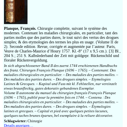
Impressum
Planque, François.
Chirurgie complette, suivant le système des
modernes. Contenant les maladies chirurgicales, en particulier, tant des
parties molles que des parties dures, le tout suivi des vertus des drogues
simples; & des etymologies des termes les plus en usage. (Volume II de
2). Seconde edition. Revue, corrigée et augmentée par l’auteur. Paris,
Veuve de Charles-Maurice d’Houry 1757. Kl.-8° (17 x 9,5 cm.). [3] Bl.,
204 S.; 251 S. Kalbslederband der Zeit mit goldgepr. Rückenschild und
floraler Rückenvergoldung.
In sich abgeschlossener Band II des zuerst 1744 erschienenen Handbuchs
des franz. Chirurgen François Planque (1696 – 1765). – Contenant: Des
maladies chirurgicales en particulier. – Des maladies des parties molles. –
Des maladies des parties dures. – Des drogues simples. – Etymologies
Latines & Grecques. – Kapital und Fuss mit kl. Fehlstellen, nur vereinzelt
etwas braunfleckig, gutes dekorativ gebundenes Exemplar.
Volume II autonome du manuel du chirurgien français François Planque
(1696 – 1765), publié pour la première fois en 1744. – Contenu : Des
maladies chirurgicales en particulier. – Des maladies des parties molles. –
Des maladies des parties dures. – Des drogues simples. – Étymologies
latines et grecques. – Capital et pied avec quelques petites lacunes,
quelques taches brunes éparses, bel exemplaire à la reliure décorative.
Schlagwörter:
Chirurgie
Details anzeigen…