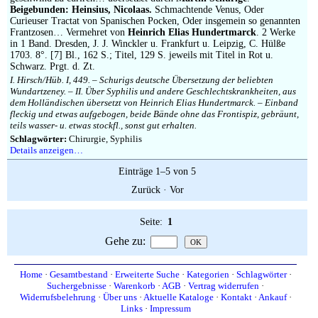
Beigebunden: Heinsius, Nicolaas.
Schmachtende Venus, Oder
Curieuser Tractat von Spanischen Pocken, Oder insgemein so genannten
Frantzosen… Vermehret von
Heinrich Elias Hundertmarck
. 2 Werke
in 1 Band. Dresden, J. J. Winckler u. Frankfurt u. Leipzig, C. Hülße
1703. 8°. [7] Bl., 162 S.; Titel, 129 S. jeweils mit Titel in Rot u.
Schwarz. Prgt. d. Zt.
I. Hirsch/Hüb. I, 449. – Schurigs deutsche Übersetzung der beliebten
Wundartzeney. – II. Über Syphilis und andere Geschlechtskrankheiten, aus
dem Holländischen übersetzt von Heinrich Elias Hundertmarck. – Einband
fleckig und etwas aufgebogen, beide Bände ohne das Frontispiz, gebräunt,
teils wasser- u. etwas stockfl., sonst gut erhalten.
Schlagwörter:
Chirurgie, Syphilis
Details anzeigen…
Einträge 1–5 von 5
Zurück
·
Vor
Seite:
1
Gehe zu
:
Home
·
Gesamtbestand
·
Erweiterte Suche
·
Kategorien
·
Schlagwörter
·
Suchergebnisse
·
Warenkorb
·
AGB
·
Vertrag widerrufen
·
Widerrufsbelehrung
·
Über uns
·
Aktuelle Kataloge
·
Kontakt
·
Ankauf
·
Links
·
Impressum