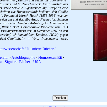
 Reihentitel „Kultur- und Menschheitsdokumente“
italismus und Im Zwischendeck. Ein Kulturbild aus
t sowie Sexuelle Jugenderziehung. Briefe an eine
hriften zur Homosexualität bediente sich Gaulke
“. Ferdinand Karsch-Haack (1853-1936) war der
seien ein und derselbe Autor. Neuere Forschungen
e kann etwa Gaulkes Aufsatz „Das homosexuelle
 „Wests“ Buch Homosexuelle Probleme von 1903
n Erstunterzeichnern der im Dezember 1897 an den
ssenschaftlich-humanitären Komitees (WhK) gegen
ld-Gesellschaft). – Vord. Innengelenk etwas
turwissenschaft / Illustrierte Bücher /
eratur
·
Autobiographie
·
Homosexualität
·
a
·
Signierte Bücher
·
USA
·