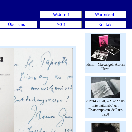
Widerruf
Warenkorb
n aus: Rare Book Week Berlin. Internationale Messe für Bü
Über uns
AGB
Kontakt
Henri – Marcangeli, Adrian
Henri
Albin-Guillot, XXVe Salon
International d″Art
Photographique de Paris
1930