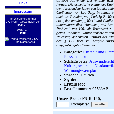
ab 1909 gab er drei Bücher unter dem
Links
heraus: Die ästhetische Kultur des Kap
dem Auswandererleben von Gaulke selbs
Impressum
Großmutter von Leo Berg. In seinen Sc
auch des Pseudonyms „Ludwig E. West
Ihr Warenkorb enthält
erste, der annahm, „West“ und Gaulke 
0 Artikel im Gesamtwert von
untermauern diese Annahme, und heut
EUR 0,--
Problem“ von 1901 als Vorentwurf zu
Währung:
gelten. Johannes Gaulke gehörte zu de
EUR
Reichstag gerichteten Petition des Wi
den § 175 RStGB“ (Magnus-Hirschfe
angeplatzt, gutes Exemplar.
Kategorie:
Literatur und Litera
Pressendrucke
Schlagwörter:
Auswandererlit
Kulturgeschichte
·
Nordamerik
Widmungsexemplar
Sprache:
Deutsch
Signiert
Erstausgabe
Bestellnummer:
97588AB
Unser Preis: EUR 120,--
Exemplar(e)