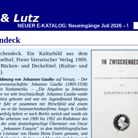
NEUER E-KATALOG: Neueingänge Juli 2026 – Wir stelle
ndeck
hendeck. Ein Kulturbild aus dem
lhof, Freier literarischer Verlag 1909.
 Rücken- und Deckeltitel. (Kultur- und
).
Widmung von Johannes Gaulke
auf Vorsatz. – Der
aturwissenschaftler Johannes Gaulke (1869-1938)
e in Nordamerika. – „Die Angaben zu Johannes
e vor sehr bruchstückhaft. Johannes Gaulke wurde
olen) geboren und war ein Jugendfreund Magnus
re fuhr er zusammen mit Hirschfeld und einem
 wo er die Innenarchitekturfirma Jaeger & Gaulke
erfolg kehrte er nach Berlin zurück und wurde als
ulke arbeitete von 1900 bis 1902 als Redakteur des
der erste deutschsprachige Übersetzer von Oscar
 „bekannter Essayist“ in dem biobibliografischen
e Literatur von Hanns Heinz Ewers genannt, und