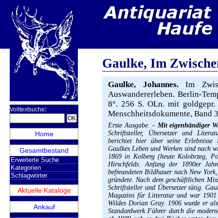
Gaulke, Im Zwische
Gaulke, Johannes.
Im Zwisc
Auswandererleben. Berlin-Tempe
8°. 256 S. OLn. mit goldgepr.
:
Volltextsuche
Menschheitsdokumente, Band 3
Erste Ausgabe. –
Mit eigenhändiger 
Schriftsteller, Übersetzer und Liter
Home
berichtet hier über seine Erlebniss
Gaulkes Leben und Werken sind nach wi
Gesamtbestand
1869 in Kolberg (heute Kolobrzeg, P
Erweiterte Suche
Hirschfelds. Anfang der 1890er Jah
Kategorien
befreundeten Bildhauer nach New York,
Schlagwörter
gründete. Nach dem geschäftlichen Miss
Schriftsteller und Übersetzer tätig. Ga
Aktuelle Kataloge
Magazins für Litteratur und war 1901 
Wildes Dorian Gray. 1906 wurde er als
Ankauf
Standardwerk Führer durch die modern