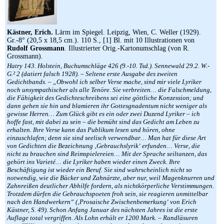
Kästner, Erich.
Lärm im Spiegel. Leipzig, Wien, C. Weller (1929).
Gr.-8° (20,5 x 18,5 cm.). 110 S., [1] Bl. mit 10 Illustrationen von
Rudolf Grossmann
. Illustrierter Orig.-Kartonumschlag (von R.
Grossmann).
Hatry 143. Holstein, Buchumschläge 426 (9.-10. Tsd.). Sennewald 29.2. W.-
G.² 2 (datiert falsch 1928). – Seltene erste Ausgabe des zweiten
Gedichtbands. – „Obwohl ich selber Verse mache, sind mir viele Lyriker
noch unsympathischer als alle Tenöre. Sie verbreiten… die Falschmeldung,
die Fähigkeit des Gedichteschreibens sei eine göttliche Konzession; und
dann gehen sie hin und blamieren ihr Gottesgnadentum nicht weniger als
gewisse Herren… Zum Glück gibt es ein oder zwei Duzend Lyriker – ich
hoffe fast, mit dabei zu sein – die bemüht sind das Gedicht am Leben zu
erhalten. Ihre Verse kann das Publikum lesen und hören, ohne
einzuschlafen; denn sie sind seelisch verwendbar… Man hat für diese Art
von Gedichten die Bezeichnung ‚Gebrauchslyrik‘ erfunden… Verse, die
nicht zu brauchen sind Reimspielereien… Mit der Sprache seiltanzen, das
gehört ins Varieté… die Lyriker haben wieder einen Zweck. Ihre
Beschäftigung ist wieder ein Beruf. Sie sind wahrscheinlich nicht so
notwendig, wie die Bäcker und Zahnärzte, aber nur, weil Magenknurren und
Zahnreißen deutlicher Abhilfe fordern, als nichtkörperliche Verstimmungen.
Trotzdem dürfen die Gebrauchspoeten froh sein, sie reagieren unmittelbar
nach den Handwerkern“ (‚Prosaische Zwischenbemerkung‘ von Erich
Kästner, S. 49). Schon Anfang Januar des nächsten Jahres ist die erste
Auflage total vergriffen. Als Lohn erhält er 1200 Mark. – Randläsuren