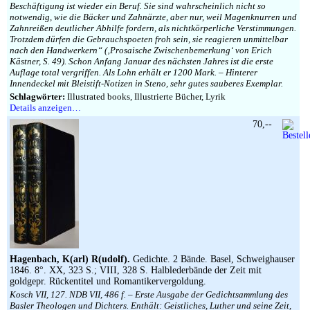
Beschäftigung ist wieder ein Beruf. Sie sind wahrscheinlich nicht so
notwendig, wie die Bäcker und Zahnärzte, aber nur, weil Magenknurren und
Zahnreißen deutlicher Abhilfe fordern, als nichtkörperliche Verstimmungen.
Trotzdem dürfen die Gebrauchspoeten froh sein, sie reagieren unmittelbar
nach den Handwerkern“ (‚Prosaische Zwischenbemerkung‘ von Erich
Kästner, S. 49). Schon Anfang Januar des nächsten Jahres ist die erste
Auflage total vergriffen. Als Lohn erhält er 1200 Mark. – Hinterer
Innendeckel mit Bleistift-Notizen in Steno, sehr gutes sauberes Exemplar.
Schlagwörter:
Illustrated books, Illustrierte Bücher, Lyrik
Details anzeigen…
70,--
Hagenbach, K(arl) R(udolf).
Gedichte. 2 Bände. Basel, Schweighauser
1846. 8°. XX, 323 S.; VIII, 328 S. Halblederbände der Zeit mit
goldgepr. Rückentitel und Romantikervergoldung.
Kosch VII, 127. NDB VII, 486 f. – Erste Ausgabe der Gedichtsammlung des
Basler Theologen und Dichters. Enthält: Geistliches, Luther und seine Zeit,