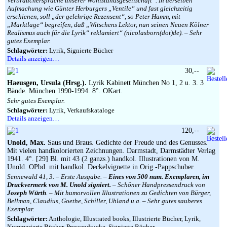
Verbrauchersprache unserer Wohlstandsgesellschaft“. In derselben
Aufmachung wie Günter Herburgers „Ventile“ und fast gleichzeitig
erschienen, soll „der gelehrige Rezensent“, so Peter Hamm, mit
„Marktlage“ begreifen, daß „Witschens Lektor, nun seinen Neuen Kölner
Realismus auch für die Lyrik“ reklamiert“ (nicolasborn(dot)de). – Sehr
gutes Exemplar.
Schlagwörter:
Lyrik, Signierte Bücher
Details anzeigen…
30,--
Haeusgen, Ursula (Hrsg.).
Lyrik Kabinett München No 1, 2 u. 3. 3
Bände. München 1990-1994. 8°. OKart.
Sehr gutes Exemplar.
Schlagwörter:
Lyrik, Verkaufskataloge
Details anzeigen…
120,--
Unold, Max.
Saus und Braus. Gedichte der Freude und des Genusses.
Mit vielen handkolorierten Zeichnungen. Darmstadt, Darmstädter Verlag
1941. 4°. [29] Bl. mit 43 (2 ganzs.) handkol. Illustrationen von M.
Unold. OPbd. mit handkol. Deckelvignette in Orig.-Pappschuber.
Sennewald 41, 3. – Erste Ausgabe. –
Eines von 500 num. Exemplaren, im
Druckvermerk von M. Unold signiert.
– Schöner Handpressendruck von
Joseph Würth
. – Mit humorvollen Illustrationen zu Gedichten von Bürger,
Bellman, Claudius, Goethe, Schiller, Uhland u.a. – Sehr gutes sauberes
Exemplar.
Schlagwörter:
Anthologie, Illustrated books, Illustrierte Bücher, Lyrik,
Nummerierte Bücher, Pressendrucke, Signierte Bücher