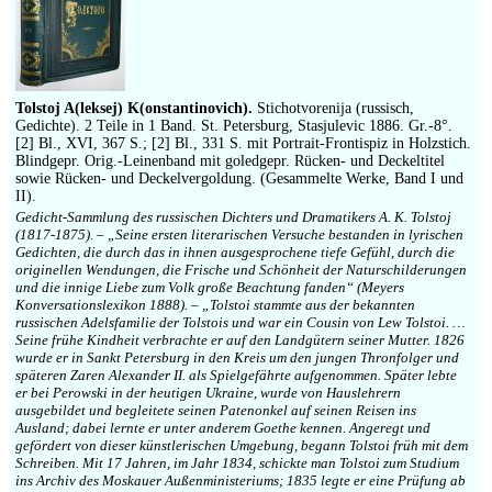
Tolstoj A(leksej) K(onstantinovich).
Stichotvorenija (russisch,
Gedichte). 2 Teile in 1 Band. St. Petersburg, Stasjulevic 1886. Gr.-8°.
[2] Bl., XVI, 367 S.; [2] Bl., 331 S. mit Portrait-Frontispiz in Holzstich.
Blindgepr. Orig.-Leinenband mit goledgepr. Rücken- und Deckeltitel
sowie Rücken- und Deckelvergoldung. (Gesammelte Werke, Band I und
II).
Gedicht-Sammlung des russischen Dichters und Dramatikers A. K. Tolstoj
(1817-1875). – „Seine ersten literarischen Versuche bestanden in lyrischen
Gedichten, die durch das in ihnen ausgesprochene tiefe Gefühl, durch die
originellen Wendungen, die Frische und Schönheit der Naturschilderungen
und die innige Liebe zum Volk große Beachtung fanden“ (Meyers
Konversationslexikon 1888). – „Tolstoi stammte aus der bekannten
russischen Adelsfamilie der Tolstois und war ein Cousin von Lew Tolstoi. …
Seine frühe Kindheit verbrachte er auf den Landgütern seiner Mutter. 1826
wurde er in Sankt Petersburg in den Kreis um den jungen Thronfolger und
späteren Zaren Alexander II. als Spielgefährte aufgenommen. Später lebte
er bei Perowski in der heutigen Ukraine, wurde von Hauslehrern
ausgebildet und begleitete seinen Patenonkel auf seinen Reisen ins
Ausland; dabei lernte er unter anderem Goethe kennen. Angeregt und
gefördert von dieser künstlerischen Umgebung, begann Tolstoi früh mit dem
Schreiben. Mit 17 Jahren, im Jahr 1834, schickte man Tolstoi zum Studium
ins Archiv des Moskauer Außenministeriums; 1835 legte er eine Prüfung ab