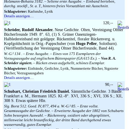
Holzmann-Bohatta 3182. – Seltene erste Ausgabe. – Einband berieben,
durchg. stockfl., St. a. T., hinteres freies Vorsatzblatt mit Ausschnitt.
Schlagwörter:
Karlsruhe, Lyrik
Details anzeigen…
120,--
Schröder, Rudolf Alexander.
Neue Gedichte. Olten, Vereinigung Oltner
Bücherfreunde 1949. 8°. 63, (1) S. Grüner Oasenziegen-
Halbledereinband mit goldgepr. Rückentitel, floraler Rückenverg. u.
Kopfgoldschnitt in Orig.-Pappschuber (von
Hugo Peller
, Solothurn).
(Veröffentlichung der Vereinigung Oltner Bücherfreunde, Band 44).
W.-G.² 134 . – Erste Ausgabe. – Eines von 175 Exemplaren der
Vorzugsausgabe auf englischem Büttenpapier (GA 615 Ex.). –
Von R. A.
Schröder signiert.
– Rücken etwas aufgehellt, schönes Exemplar.
Schlagwörter:
Einbände, Gedichte, Lyrik, Nummerierte Bücher, Signierte
Bücher, Vorzugsausgaben
Details anzeigen…
90,--
Schubart, Christian Friedrich Daniel
.
Sämmtliche Gedichte. 3 Bände.
Frankfurt a. M., Hermann 1825. Kl.-8°. XVI, 336 S.; XVI, 336 S.; XII,
308 S. Etwas spätere Hln.
Slg. Borst 512. Goed. IV, 877, 494 a. W.-G.² 85. – Erste vollst.
Gesamtausgabe der Gedichte. – Erweiterte Ausgabe der 1802 von Schubarts
Sohn besorgten Auswahl. – Rückenverg. oxidiert oder abgesplittert,
stellenweise leicht braunfleckig, der dritte Band durchgehend etwas
wasserrandig, gutes Exemplar.