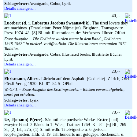
Schlagwörter:
Avantgarde, Cobra, Lyrik
Details anzeigen…
40,--
Lucebert (d. i. Lubertus Jacobus Swaanswijk).
The tired lovers they
are machines. (Translation: Peter Nijmeijer). Brighton, Transgravity
Press 1974. 4°. [8] Bl. mit Illustrationen des Verfassers. Illustr. OKart.
Erste Ausgabe. – Die Gedichte wurden zuerst in dem Band „Gedichten
1948-1963“ in niederl. veröffentlicht. Die Illustrationen entstanden 1972. –
Tadellos.
Schlagwörter:
Avantgarde, Cobra, Illustrated books, Illustrierte Bücher,
Lyrik
Details anzeigen…
20,--
Ehrismann, Albert.
Lächeln auf dem Asphalt. (Gedichte). Zürich, Orell
Füssli Verlag 1930. Kl.-8°. 54 S. OPbd.
W.-G.² 1. – Erste Ausgabe des Erstlingswerks. – Rücken etwas aufgehellt,
sonst gut erhalten.
Schlagwörter:
Lyrik
Details anzeigen…
70,--
Uz, J(ohann) P(eter).
Sämmtliche poetische Werke. Erster (und)
zweyter Band. 2 Bände in 1. Wien, Trattner 1769. Kl.-8°. [6] Bl., 269
S.; [2] Bl., 275, (1) S. mit wdh. Titelvignette u. 6 gestoch.
Kopfvignetten. Hldr. d. 19. Jahrhunderts mit goldgepr. Rückensch. u.