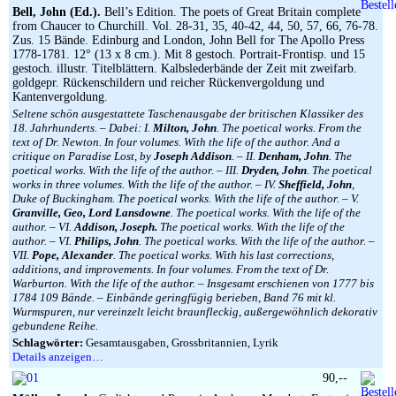
Bell, John (Ed.).
Bell’s Edition. The poets of Great Britain complete
from Chaucer to Churchill. Vol. 28-31, 35, 40-42, 44, 50, 57, 66, 76-78.
Zus. 15 Bände. Edinburg and London, John Bell for The Apollo Press
1778-1781. 12° (13 x 8 cm.). Mit 8 gestoch. Portrait-Frontisp. und 15
gestoch. illustr. Titelblättern. Kalbslederbände der Zeit mit zweifarb.
goldgepr. Rückenschildern und reicher Rückenvergoldung und
Kantenvergoldung.
Seltene schön ausgestattete Taschenausgabe der britischen Klassiker des
18. Jahrhunderts. – Dabei: I.
Milton, John
. The poetical works. From the
text of Dr. Newton. In four volumes. With the life of the author. And a
critique on Paradise Lost, by
Joseph Addison
. – II.
Denham, John
. The
poetical works. With the life of the author. – III.
Dryden, John
. The poetical
works in three volumes. With the life of the author. – IV.
Sheffield, John
,
Duke of Buckingham. The poetical works. With the life of the author. – V.
Granville, Geo, Lord Lansdowne
. The poetical works. With the life of the
author. – VI.
Addison, Joseph.
The poetical works. With the life of the
author. – VI.
Philips, John
. The poetical works. With the life of the author. –
VII.
Pope, Alexander
. The poetical works. With his last corrections,
additions, and improvements. In four volumes. From the text of Dr.
Warburton. With the life of the author. – Insgesamt erschienen von 1777 bis
1784 109 Bände. – Einbände geringfügig berieben, Band 76 mit kl.
Wurmspuren, nur vereinzelt leicht braunfleckig, außergewöhnlich dekorativ
gebundene Reihe.
Schlagwörter:
Gesamtausgaben, Grossbritannien, Lyrik
Details anzeigen…
90,--