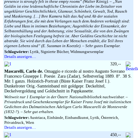
presence is strongly felt in these empty rooms“ (Walter König). – „Nan
Goldin ist eine leidenschaftliche Chronistin der Liebe im Zeitalter von
ungeklärter Geschlechtlichkeit, Glamour, Schönheit, Gewalt, Tod, Rausch
und Maskierung. […] Ihre Kamera hält das Auf und Ab der sozialen
Erfahrungen fest, die mit dem Verlangen nach dem Anderen verknüpft sind:
Liebe und Hass in intimen Beziehungen; Augenblicke der Einsamkeit, der
Selbstenthüllung und der Anbetung; eine Sexualität, die von den Zwängen
der biologischen Festlegung befreit ist. Aber Goldins Geschichte ist nicht
abstrakt. Sie wird durch das Leben der Menschen erzählt, die Teil ihres
eigenen Lebens sind“ (E. Sussman in Koetzle). – Sehr gutes Exemplar.
Schlagwörter:
Lyrik, Signierte Bücher, Widmungsexemplar
Details anzeigen…
320,--
Mascarelli, Carlo de.
Omaggio e ricordo al nostro Augusto Sovrano
Francesco Giuseppe I. Poesie. Zara (Zadar), Selbstverlag 1889. 8°. 38 S.
Mit 1 ganzs. Holzstich-Portrait (Büste Kaiser Franz Josef I.).
Dunkelroter Orig.-Samteinband mit goldgepr. Deckeltitel,
Deckelvergoldung und Goldschnitt in Pappkassette.
Weltweit nur 1 Exemplar in der Österr. Nationalbibliothek nachweisbar. –
Privatdruck und Geschenkexemplar für Kaiser Franz Josef mit italienischen
Gedichten des Dalmatinischen Adeligen Carlo Mascarelli de Monteverde
(1832-?). – Sehr gut erhalten.
Schlagwörter:
Austriaca, Einbände, Einbandkunst, Lyrik, Österreich,
Privatdruck, Wien
Details anzeigen…
450,--