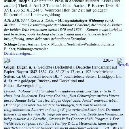
Müller, Joseph.
Gedichte und Prosa in Aachener Mundart. Erster (und
zweiter) Theil. 2. Aufl. 2 Teile in 1 Band. Aachen, P. Kaatzer 1869. 8°.
XVI, 238 S.; XI, 244 S. Weinroter Hldr. der Zeit mit goldgepr.
Rückentitel und Linienvergoldung.
ADB XXII, 637 f. Kosch X, 1508. –
Mit eigenhändiger Widmung von J.
Müller.
– Erste Gesamtausgabe der Mundart-Gedichte; die ersten Ausgaben
der beiden Teile erschienen zuerst 1840 und 1853. – Kanten etwas berieben
und bestoßen, papierbedingt etwas gebräunt und stellenweise leicht
braunfleckig, gutes dekorativ gebundenes Exemplar.
Schlagwörter:
Aachen, Lyrik, Mundart, Nordrhein-Westfalen, Signierte
Bücher, Widmungsexemplar
Details anzeigen…
220,--
Gugel, Eugen u. a.
Gedichte (Deckeltitel). Deutsche Handschrift auf
Papier. Bayern 1842-1852. Gr.-8° (21 x 17 cm.). 192 beschriebene
Seiten, ca. 60 unbeschriebene Bl., 4 beschriebene Seiten. Blindgepr. Ln.
d. Zt. mit goldgepr. Rücken- und Deckeltitel und
Romantikervergoldung.
Lyrik-Anthologie und Stammbuch in sauberer deutscher Kurrentschrift
eines Jura-Studenten. Das erste Gedicht „Zum Geburtsfeste meines Vaters
am 30. Januar 1842“ ist „fec. Eugen Gugel cand. Jurist“ unterschrieben.
Danach folgen über 100 weitere Dichtungen, teils von bekannten
zeitgenössischen Autoren und einige Eigenwerke des Schreibers. Darunter
finden sich auch einige Beiträge aus dem Umfeld des Deutschen Vormärz, so
beispielsweise die Parodie „Grosses Volks-Concert 1848. Program. I. Der
Weltfriede, componirt von Louis Philipp & C. v. Metternich; kann wegen
plötzlich eingetretener Hindernisse nicht aufgeführt werden. … VII. „Was ist