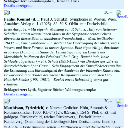
Schlagwörter:
Gesamtausgaben, Hermann, Lyrik
Details anzeigen…
30,--
Paulis, Konrad (d. i. Paul J. Schütz).
Symphonie in Worten. Wien,
Amalthea-Verlag o. J. (1925). 8°. 59 S. OHln. mit Deckelschild.
Erste Ausgabe. – Mit eigenh. Widmung von P. Schütz, „Elly von Heiterer-
Schaller – einem wesentlichen Motiv in der Symphonie seines Lebens –
überreicht dieses Buch in dankbarer Freundschaft … Wien, im Oktober
1943“. – „Eine Symphonie – in Worten! Die Übertragung der Musik, ihres
Wesens und ihrer Formen, in unsere Sprache. Eine eigenwillige, durchaus
neuartige Dichtung im Sinne der Lebensbejahung, im Dienste der
Menschheit, im Namen des Friedens“ (beil. Orig.-Bauchbinde, linke
Schlaufe abgerissen). – P. J. Schütz (1891-1955) war Direktor der „Ersten
österreichischen Spar-Casse“. Sein Engagement als Kunstförderer trug ihm
die Ernennung zum Ehrenmitglied der Akademie der bildenden Künste ein.
Er war der ältere Bruder des Wiener Komponisten und Pianisten Otto
Heinrich Schütz (1901-1981). – Deckel etwas lichtrandig, sonst gut
erhalten.
Schlagwörter:
Lyrik, Signierte Bücher, Widmungsexemplar
Details anzeigen…
70,--
Matthisson, F(riedrich) v.
Neueste Gedichte. Köln, Simonis &
Rommerskirchen 1800. Kl.-8° (12 x 8,5 cm.). 154 S. Pbd. d. Zt. mit
goldgepr. Rückenschild, reicher Rückenverg., Deckelfiletten u.
Kantenverg. (Sammlung der Lieblingsdichter Deutschlands, Band 8).
W.-G.² 18. – Erste Ausgabe, selten. – Matthiesen widmet die Gedichte in der