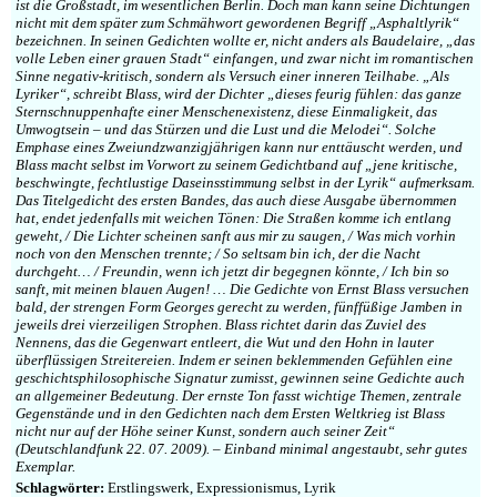
ist die Großstadt, im wesentlichen Berlin. Doch man kann seine Dichtungen
nicht mit dem später zum Schmähwort gewordenen Begriff „Asphaltlyrik“
bezeichnen. In seinen Gedichten wollte er, nicht anders als Baudelaire, „das
volle Leben einer grauen Stadt“ einfangen, und zwar nicht im romantischen
Sinne negativ-kritisch, sondern als Versuch einer inneren Teilhabe. „Als
Lyriker“, schreibt Blass, wird der Dichter „dieses feurig fühlen: das ganze
Sternschnuppenhafte einer Menschenexistenz, diese Einmaligkeit, das
Umwogtsein – und das Stürzen und die Lust und die Melodei“. Solche
Emphase eines Zweiundzwanzigjährigen kann nur enttäuscht werden, und
Blass macht selbst im Vorwort zu seinem Gedichtband auf „jene kritische,
beschwingte, fechtlustige Daseinsstimmung selbst in der Lyrik“ aufmerksam.
Das Titelgedicht des ersten Bandes, das auch diese Ausgabe übernommen
hat, endet jedenfalls mit weichen Tönen: Die Straßen komme ich entlang
geweht, / Die Lichter scheinen sanft aus mir zu saugen, / Was mich vorhin
noch von den Menschen trennte; / So seltsam bin ich, der die Nacht
durchgeht… / Freundin, wenn ich jetzt dir begegnen könnte, / Ich bin so
sanft, mit meinen blauen Augen! … Die Gedichte von Ernst Blass versuchen
bald, der strengen Form Georges gerecht zu werden, fünffüßige Jamben in
jeweils drei vierzeiligen Strophen. Blass richtet darin das Zuviel des
Nennens, das die Gegenwart entleert, die Wut und den Hohn in lauter
überflüssigen Streitereien. Indem er seinen beklemmenden Gefühlen eine
geschichtsphilosophische Signatur zumisst, gewinnen seine Gedichte auch
an allgemeiner Bedeutung. Der ernste Ton fasst wichtige Themen, zentrale
Gegenstände und in den Gedichten nach dem Ersten Weltkrieg ist Blass
nicht nur auf der Höhe seiner Kunst, sondern auch seiner Zeit“
(Deutschlandfunk 22. 07. 2009). – Einband minimal angestaubt, sehr gutes
Exemplar.
Schlagwörter:
Erstlingswerk, Expressionismus, Lyrik