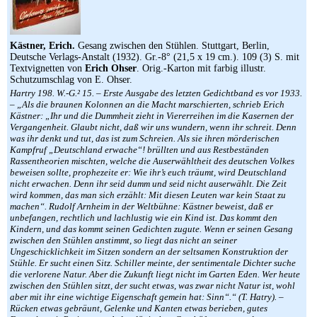
Kästner, Erich.
Gesang zwischen den Stühlen. Stuttgart, Berlin,
Deutsche Verlags-Anstalt (1932). Gr.-8° (21,5 x 19 cm.). 109 (3) S. mit
Textvignetten von
Erich Ohser
. Orig.-Karton mit farbig illustr.
Schutzumschlag von E. Ohser.
Hartry 198. W.-G.² 15. – Erste Ausgabe des letzten Gedichtband es vor 1933.
– „Als die braunen Kolonnen an die Macht marschierten, schrieb Erich
Kästner: „Ihr und die Dummheit zieht in Viererreihen im die Kasernen der
Vergangenheit. Glaubt nicht, daß wir uns wundern, wenn ihr schreit. Denn
was ihr denkt und tut, das ist zum Schreien. Als sie ihren mörderischen
Kampfruf „Deutschland erwache“! brüllten und aus Restbeständen
Rassentheorien mischten, welche die Auserwähltheit des deutschen Volkes
beweisen sollte, prophezeite er: Wie ihr’s euch träumt, wird Deutschland
nicht erwachen. Denn ihr seid dumm und seid nicht auserwählt. Die Zeit
wird kommen, das man sich erzählt: Mit diesen Leuten war kein Staat zu
machen“. Rudolf Arnheim in der Weltbühne: Kästner beweist, daß er
unbefangen, rechtlich und lachlustig wie ein Kind ist. Das kommt den
Kindern, und das kommt seinen Gedichten zugute. Wenn er seinen Gesang
zwischen den Stühlen anstimmt, so liegt das nicht an seiner
Ungeschicklichkeit im Sitzen sondern an der seltsamen Konstruktion der
Stühle. Er sucht einen Sitz. Schiller meinte, der sentimentale Dichter suche
die verlorene Natur. Aber die Zukunft liegt nicht im Garten Eden. Wer heute
zwischen den Stühlen sitzt, der sucht etwas, was zwar nicht Natur ist, wohl
aber mit ihr eine wichtige Eigenschaft gemein hat: Sinn“.“ (T. Hatry). –
Rücken etwas gebräunt, Gelenke und Kanten etwas berieben, gutes