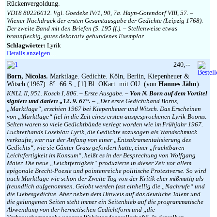
Rückenvergoldung.
VD18 80226612. Vgl. Goedeke IV/1, 90, 7a. Hayn-Gotendorf VIII, 57. –
Wiener Nachdruck der ersten Gesamtausgabe der Gedichte (Leipzig 1768).
Der zweite Band mit den Briefen (S. 195 ff.). – Stellenweise etwas
braunfleckig, gutes dekorativ gebundenes Exemplar.
Schlagwörter:
Lyrik
Details anzeigen…
240,--
Born, Nicolas.
Marktlage. Gedichte. Köln, Berlin, Kiepenheuer &
Witsch (1967). 8°. 66 S., [1] Bl. OKart. mit OU. (von
Hannes Jähn
).
KNLL II, 951. Kosch I, 806. – Erste Ausgabe. –
Von N. Born auf dem Vortitel
signiert und datiert „12. 9. 67“.
– „Der erste Gedichtband Borns,
„Marktlage“, erschien 1967 bei Kiepenheuer und Witsch. Das Erscheinen
von „Marktlage“ fiel in die Zeit eines ersten ausgesprochenen Lyrik-Booms:
Selten waren so viele Gedichtbände verlegt worden wie im Frühjahr 1967.
Luchterhands Loseblatt Lyrik, die Gedichte sozusagen als Wandschmuck
verkaufte, war nur der Anfang von einer „Entsakramentalisierung des
Gedichts“, wie sie Günter Grass gefordert hatte, einer „fruchtbaren
Leichtfertigkeit im Konsum“, heißt es in der Besprechung von Wolfgang
Maier. Die neue „Leichtfertigkeit“ produzierte in dieser Zeit vor allem
epigonale Brecht-Poesie und pointenreiche politische Protestverse. So wird
auch Marktlage wie schon der Zweite Tag von der Kritik eher mißmutig als
freundlich aufgenommen. Gelobt werden fast einhellig die „Nachrufe“ und
die Liebesgedichte. Aber neben dem Hinweis auf das deutliche Talent und
die gelungenen Seiten steht immer ein Seitenhieb auf die programmatische
Abwendung von der hermetischen Gedichtform und „die