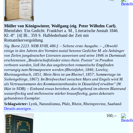
Müller von Königswinter, Wolfgang (eig. Peter Wilhelm Carl).
Rheinfahrt. Ein Gedicht. Frankfurt a. M., Literarische Anstalt 1846.
Kl.-8°. [4] Bl., 359 S. Halblederband der Zeit mit
Romantikervergoldung.
Slg. Borst 2223. NDB XVIII, 486 f. – Seltene erste Ausgabe. – „Obwohl
einige in den Jahren des Vormärz sozial betonte Gedichte M. als Anhänger
von Zielen jungdeutscher Literaten ausweisen und seine 1846 in Darmstadt
erschienenen „Bruderschaftslieder eines rhein. Poeten“ in Preußen
verboten wurden, ließ ihn das ungebrochen romantische Empfinden
vorrangig zum Heimatpoeten werden (Rheinfahrt, 1846; Loreley,
Rheinsagenbuch, 1851; Mein Herz ist am Rheine!, 1857; Sommertage im
Siebengebirge, 1867). Im Briefwechsel zwischen Marx und Engels wird M.
als Vertrauensmann des Kommunistenbundes in Düsseldorf erwähnt“ (W.
Hütt in NDB). – Einband etwas berieben, durchgehend im oberen Blattrand
wasserfleckig und stellenweise stärker braunfleckig, gutes dekorativ
gebundenes Exemplar.
Schlagwörter:
Lyrik, Naturalismus, Pfalz, Rhein, Rheinprovinz, Saarland
Details anzeigen…
160,--