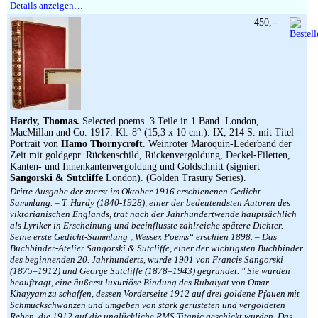
Details anzeigen…
450,--
Hardy, Thomas.
Selected poems. 3 Teile in 1 Band. London,
MacMillan and Co. 1917. Kl.-8° (15,3 x 10 cm.). IX, 214 S. mit Titel-
Portrait von
Hamo Thornycroft
. Weinroter Maroquin-Lederband der
Zeit mit goldgepr. Rückenschild, Rückenvergoldung, Deckel-Filetten,
Kanten- und Innenkantenvergoldung und Goldschnitt (signiert
Sangorski & Sutcliffe
London). (Golden Trasury Series).
Dritte Ausgabe der zuerst im Oktober 1916 erschienenen Gedicht-
Sammlung. – T. Hardy (1840-1928), einer der bedeutendsten Autoren des
viktorianischen Englands, trat nach der Jahrhundertwende hauptsächlich
als Lyriker in Erscheinung und beeinflusste zahlreiche spätere Dichter.
Seine erste Gedicht-Sammlung „Wessex Poems“ erschien 1898. – Das
Buchbinder-Atelier Sangorski & Sutcliffe, einer der wichtigsten Buchbinder
des beginnenden 20. Jahrhunderts, wurde 1901 von Francis Sangorski
(1875–1912) und George Sutcliffe (1878–1943) gegründet. ″ Sie wurden
beauftragt, eine äußerst luxuriöse Bindung des Rubaiyat von Omar
Khayyam zu schaffen, dessen Vorderseite 1912 auf drei goldene Pfauen mit
Schmuckschwänzen und umgeben von stark gerüsteten und vergoldeten
Reben, die 1912 auf die unglückliche RMS Titanic geschickt wurden. Das