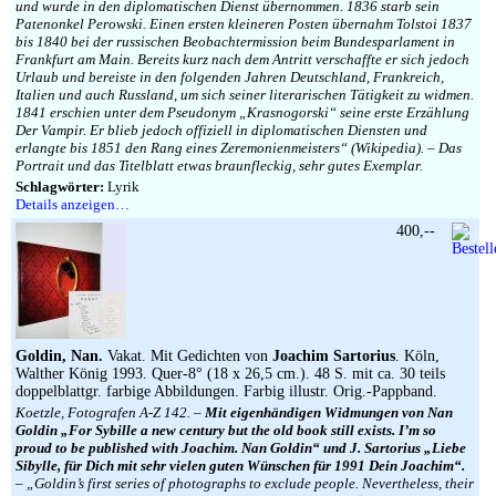
und wurde in den diplomatischen Dienst übernommen. 1836 starb sein
Patenonkel Perowski. Einen ersten kleineren Posten übernahm Tolstoi 1837
bis 1840 bei der russischen Beobachtermission beim Bundesparlament in
Frankfurt am Main. Bereits kurz nach dem Antritt verschaffte er sich jedoch
Urlaub und bereiste in den folgenden Jahren Deutschland, Frankreich,
Italien und auch Russland, um sich seiner literarischen Tätigkeit zu widmen.
1841 erschien unter dem Pseudonym „Krasnogorski“ seine erste Erzählung
Der Vampir. Er blieb jedoch offiziell in diplomatischen Diensten und
erlangte bis 1851 den Rang eines Zeremonienmeisters“ (Wikipedia). – Das
Portrait und das Titelblatt etwas braunfleckig, sehr gutes Exemplar.
Schlagwörter:
Lyrik
Details anzeigen…
400,--
Goldin, Nan.
Vakat. Mit Gedichten von
Joachim Sartorius
. Köln,
Walther König 1993. Quer-8° (18 x 26,5 cm.). 48 S. mit ca. 30 teils
doppelblattgr. farbige Abbildungen. Farbig illustr. Orig.-Pappband.
Koetzle, Fotografen A-Z 142. –
Mit eigenhändigen Widmungen von Nan
Goldin „For Sybille a new century but the old book still exists. I’m so
proud to be published with Joachim. Nan Goldin“ und J. Sartorius „Liebe
Sibylle, für Dich mit sehr vielen guten Wünschen für 1991 Dein Joachim“.
– „Goldin’s first series of photographs to exclude people. Nevertheless, their