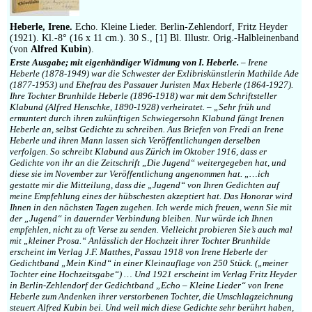
Impressum
Heberle, Irene.
Echo. Kleine Lieder. Berlin-Zehlendorf, Fritz Heyder
(1921). Kl.-8° (16 x 11 cm.). 30 S., [1] Bl. Illustr. Orig.-Halbleinenband
(von
Alfred Kubin
).
Erste Ausgabe; mit eigenhändiger Widmung von I. Heberle.
– Irene
Heberle (1878-1949) war die Schwester der Exlibriskünstlerin Mathilde Ade
(1877-1953) und Ehefrau des Passauer Juristen Max Heberle (1864-1927).
Ihre Tochter Brunhilde Heberle (1896-1918) war mit dem Schriftsteller
Klabund (Alfred Henschke, 1890-1928) verheiratet. – „Sehr früh und
ermuntert durch ihren zukünftigen Schwiegersohn Klabund fängt Irenen
Heberle an, selbst Gedichte zu schreiben. Aus Briefen von Fredi an Irene
Heberle und ihren Mann lassen sich Veröffentlichungen derselben
verfolgen. So schreibt Klabund aus Zürich im Oktober 1916, dass er
Gedichte von ihr an die Zeitschrift „Die Jugend“ weitergegeben hat, und
diese sie im November zur Veröffentlichung angenommen hat. „…ich
gestatte mir die Mitteilung, dass die „Jugend“ von Ihren Gedichten auf
meine Empfehlung eines der hübschesten akzeptiert hat. Das Honorar wird
Ihnen in den nächsten Tagen zugehen. Ich werde mich freuen, wenn Sie mit
der „Jugend“ in dauernder Verbindung bleiben. Nur würde ich Ihnen
empfehlen, nicht zu oft Verse zu senden. Vielleicht probieren Sie’s auch mal
mit „kleiner Prosa.“ Anlässlich der Hochzeit ihrer Tochter Brunhilde
erscheint im Verlag J.F. Matthes, Passau 1918 von Irene Heberle der
Gedichtband „Mein Kind“ in einer Kleinauflage von 250 Stück. („meiner
Tochter eine Hochzeitsgabe“) … Und 1921 erscheint im Verlag Fritz Heyder
in Berlin-Zehlendorf der Gedichtband „Echo – Kleine Lieder“ von Irene
Heberle zum Andenken ihrer verstorbenen Tochter, die Umschlagzeichnung
steuert Alfred Kubin bei. Und weil mich diese Gedichte sehr berührt haben,