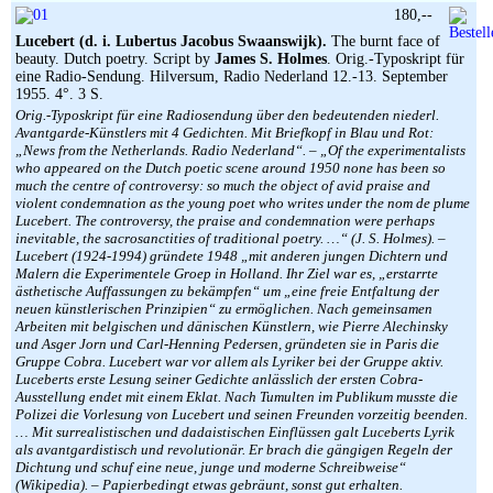
180,--
Lucebert (d. i. Lubertus Jacobus Swaanswijk).
The burnt face of
beauty. Dutch poetry. Script by
James S. Holmes
. Orig.-Typoskript für
eine Radio-Sendung. Hilversum, Radio Nederland 12.-13. September
1955. 4°. 3 S.
Orig.-Typoskript für eine Radiosendung über den bedeutenden niederl.
Avantgarde-Künstlers mit 4 Gedichten. Mit Briefkopf in Blau und Rot:
„News from the Netherlands. Radio Nederland“. – „Of the experimentalists
who appeared on the Dutch poetic scene around 1950 none has been so
much the centre of controversy: so much the object of avid praise and
violent condemnation as the young poet who writes under the nom de plume
Lucebert. The controversy, the praise and condemnation were perhaps
inevitable, the sacrosanctities of traditional poetry. …“ (J. S. Holmes). –
Lucebert (1924-1994) gründete 1948 „mit anderen jungen Dichtern und
Malern die Experimentele Groep in Holland. Ihr Ziel war es, „erstarrte
ästhetische Auffassungen zu bekämpfen“ um „eine freie Entfaltung der
neuen künstlerischen Prinzipien“ zu ermöglichen. Nach gemeinsamen
Arbeiten mit belgischen und dänischen Künstlern, wie Pierre Alechinsky
und Asger Jorn und Carl-Henning Pedersen, gründeten sie in Paris die
Gruppe Cobra. Lucebert war vor allem als Lyriker bei der Gruppe aktiv.
Luceberts erste Lesung seiner Gedichte anlässlich der ersten Cobra-
Ausstellung endet mit einem Eklat. Nach Tumulten im Publikum musste die
Polizei die Vorlesung von Lucebert und seinen Freunden vorzeitig beenden.
… Mit surrealistischen und dadaistischen Einflüssen galt Luceberts Lyrik
als avantgardistisch und revolutionär. Er brach die gängigen Regeln der
Dichtung und schuf eine neue, junge und moderne Schreibweise“
(Wikipedia). – Papierbedingt etwas gebräunt, sonst gut erhalten.