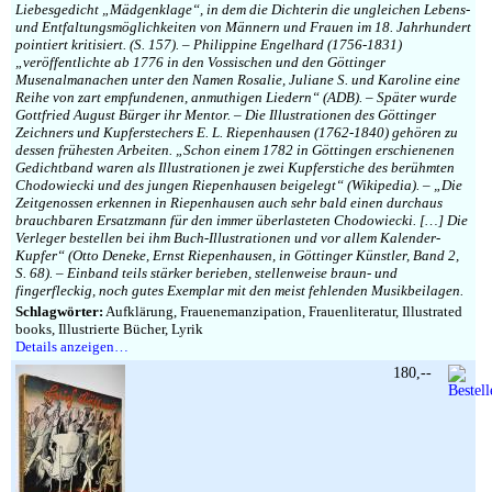
Liebesgedicht „Mädgenklage“, in dem die Dichterin die ungleichen Lebens-
und Entfaltungsmöglichkeiten von Männern und Frauen im 18. Jahrhundert
pointiert kritisiert. (S. 157). – Philippine Engelhard (1756-1831)
„veröffentlichte ab 1776 in den Vossischen und den Göttinger
Musenalmanachen unter den Namen Rosalie, Juliane S. und Karoline eine
Reihe von zart empfundenen, anmuthigen Liedern“ (ADB). – Später wurde
Gottfried August Bürger ihr Mentor. – Die Illustrationen des Göttinger
Zeichners und Kupferstechers E. L. Riepenhausen (1762-1840) gehören zu
dessen frühesten Arbeiten. „Schon einem 1782 in Göttingen erschienenen
Gedichtband waren als Illustrationen je zwei Kupferstiche des berühmten
Chodowiecki und des jungen Riepenhausen beigelegt“ (Wikipedia). – „Die
Zeitgenossen erkennen in Riepenhausen auch sehr bald einen durchaus
brauchbaren Ersatzmann für den immer überlasteten Chodowiecki. […] Die
Verleger bestellen bei ihm Buch-Illustrationen und vor allem Kalender-
Kupfer“ (Otto Deneke, Ernst Riepenhausen, in Göttinger Künstler, Band 2,
S. 68). – Einband teils stärker berieben, stellenweise braun- und
fingerfleckig, noch gutes Exemplar mit den meist fehlenden Musikbeilagen.
Schlagwörter:
Aufklärung, Frauenemanzipation, Frauenliteratur, Illustrated
books, Illustrierte Bücher, Lyrik
Details anzeigen…
180,--