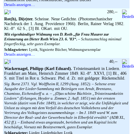
Details anzeigen…
280,--
Rot(h), Di(e)ter.
Scheisse. Neue Gedichte. (Photomechanischer
Nachdruck der 1. Ausg. Providence 1966). Berlin, Rainer Verlag 1982.
Kl.-8°. 62 S., [3] Bl. OKart. mit OU.
Mit eigenhändiger Widmung von D. Roth „für Frau Maurer zur
Erinnerung an Dieter Roth Wien 23. 6. ’83“.
– Schutzumschlag minimal
fingerfleckig, sehr gutes Exemplar.
Schlagwörter:
Lyrik, Signierte Bücher, Widmungsexemplar
Details anzeigen…
40,--
Wackernagel, Philipp (Karl Eduard).
Trösteinsamkeit in Liedern.
Frankfurt am Main, Heinrich Zimmer 1849. Kl.-8°. XXVI, [1] Bl., 406
S. mit Titel in Rot u. Schwarz. Pbd. d. Zt. mit goldgepr. Rückenschild.
Slg. Borst 2371. Vgl. Wolffheim II, 1299 (Ausg. 1852). – Seltene erste
Ausgabe der Lieder-Sammlung mit Beiträgen von Arndt, Brentano,
Chamisso, Eichendorff u. a. – „(D)as schöne Büchlein „Trösteinsamkeitin
Liedern“ (Erlangen, Heyder u. Zimmer, 2. Aufl. 1851) mit der ernsten
Vorrede (datirt vom Febr. 1849), in welcher er zeigt, wie die Unfähigkeit und
Unlust zu singen mit dem Verfall des deutschen Volkslebens und der
Verirrung des Volksgeistes zusammenhänge. – Im J. 1849 ward W. zum
Director der Real- und der Gewerbeschule in Elberfeld erwählt“ (ADB XL,
452 ff.). – Einband etwas angestaubt, berieben und am Kapital leicht
beschädigt, Vorsatz mit Besitzvermerk, gutes Exemplar.
Schlagwörter:
Lieder, Liederbücher, Lyrik