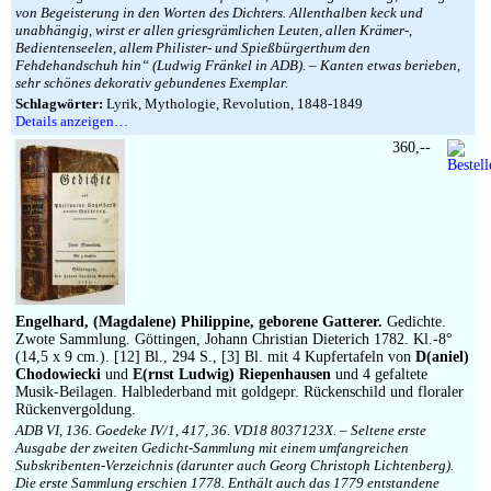
von Begeisterung in den Worten des Dichters. Allenthalben keck und
unabhängig, wirst er allen griesgrämlichen Leuten, allen Krämer-,
Bedientenseelen, allem Philister- und Spießbürgerthum den
Fehdehandschuh hin“ (Ludwig Fränkel in ADB). – Kanten etwas berieben,
sehr schönes dekorativ gebundenes Exemplar.
Schlagwörter:
Lyrik, Mythologie, Revolution, 1848-1849
Details anzeigen…
360,--
Engelhard, (Magdalene) Philippine, geborene Gatterer.
Gedichte.
Zwote Sammlung. Göttingen, Johann Christian Dieterich 1782. Kl.-8°
(14,5 x 9 cm.). [12] Bl., 294 S., [3] Bl. mit 4 Kupfertafeln von
D(aniel)
Chodowiecki
und
E(rnst Ludwig) Riepenhausen
und 4 gefaltete
Musik-Beilagen. Halblederband mit goldgepr. Rückenschild und floraler
Rückenvergoldung.
ADB VI, 136. Goedeke IV/1, 417, 36. VD18 8037123X. – Seltene erste
Ausgabe der zweiten Gedicht-Sammlung mit einem umfangreichen
Subskribenten-Verzeichnis (darunter auch Georg Christoph Lichtenberg).
Die erste Sammlung erschien 1778. Enthält auch das 1779 entstandene