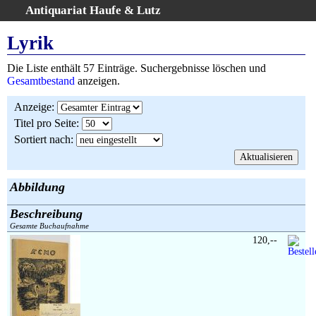
Antiquariat Haufe & Lutz
:
Volltextsuche
Lyrik
Home
Die Liste enthält 57 Einträge. Suchergebnisse löschen und
Gesamtbestand
Gesamtbestand
anzeigen.
Erweiterte Suche
Anzeige
:
Kategorien
Titel pro Seite
:
Schlagwörter
Sortiert nach
:
Suchergebnisse
Warenkorb
AGB
Abbildung
Widerruf
Beschreibung
Über uns
Gesamte Buchaufnahme
Aktuelle Kataloge
120,--
Kontakt
Ankauf
Links