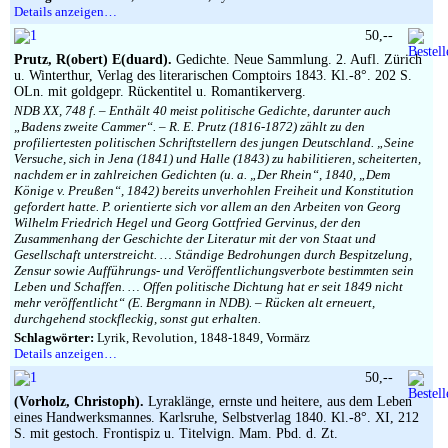
Details anzeigen…
50,--
Prutz, R(obert) E(duard).
Gedichte. Neue Sammlung. 2. Aufl. Zürich
u. Winterthur, Verlag des literarischen Comptoirs 1843. Kl.-8°. 202 S.
OLn. mit goldgepr. Rückentitel u. Romantikerverg.
NDB XX, 748 f. – Enthält 40 meist politische Gedichte, darunter auch
„Badens zweite Cammer“. – R. E. Prutz (1816-1872) zählt zu den
profiliertesten politischen Schriftstellern des jungen Deutschland. „Seine
Versuche, sich in Jena (1841) und Halle (1843) zu habilitieren, scheiterten,
nachdem er in zahlreichen Gedichten (u. a. „Der Rhein“, 1840, „Dem
Könige v. Preußen“, 1842) bereits unverhohlen Freiheit und Konstitution
gefordert hatte. P. orientierte sich vor allem an den Arbeiten von Georg
Wilhelm Friedrich Hegel und Georg Gottfried Gervinus, der den
Zusammenhang der Geschichte der Literatur mit der von Staat und
Gesellschaft unterstreicht. … Ständige Bedrohungen durch Bespitzelung,
Zensur sowie Aufführungs- und Veröffentlichungsverbote bestimmten sein
Leben und Schaffen. … Offen politische Dichtung hat er seit 1849 nicht
mehr veröffentlicht“ (E. Bergmann in NDB). – Rücken alt erneuert,
durchgehend stockfleckig, sonst gut erhalten.
Schlagwörter:
Lyrik, Revolution, 1848-1849, Vormärz
Details anzeigen…
50,--
(Vorholz, Christoph).
Lyraklänge, ernste und heitere, aus dem Leben
eines Handwerksmannes. Karlsruhe, Selbstverlag 1840. Kl.-8°. XI, 212
S. mit gestoch. Frontispiz u. Titelvign. Mam. Pbd. d. Zt.