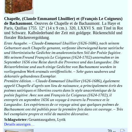
Chapelle, (Claude Emmanuel Lhuillier) et (François Le Coigneux)
de Bachaumont.
Oeuvres de Chapelle et de Bachaumont. La Haye et
Paris, Quillau 1755. 12° (14 x 9 cm.). 320, LXXVI S. mit Titel in Rot
und Schwarz. Kalbslederband der Zeit mit goldgepr. Rückenschild und
floraler Rückenvergoldung.
Erste Ausgabe. – Claude-Emmanuel Lhuillier (1626-1686), nach seinem
Geburtsort auch Chapelle genannt, verfasste überwiegend kurze satirische
und libertinistische Gedichte im anakreontischen Stil der Poésie fugitive.
Mit seinem Freund François Le Coigneux (1624-1702) unternahm er im
September 1656 eine Reise durch die Provence und das Languedoc. Die
Reiseerlebnisse und auch einige Gedichte von Bachaumont wurden in
vorliegendem Werk erstmals veröffentlicht. – Sehr gutes sauberes und
dekorativ gebundenes Exemplar.
Première édition. – Claude-Emmanuel Lhuillier (1626-1686), également
appelé Chapelle d’après son lieu de naissance, a principalement écrit des
poèmes satiriques et libertins courts dans le style anacréontique de la
poésie fugitive. Avec son ami François Le Coigneux (1624-1702), il
entreprit en septembre 1656 un voyage à travers la Provence et le
Languedoc. Les expériences de ce voyage ainsi que quelques poèmes de
Bachaumont ont été publiés pour la première fois dans cet ouvrage. – Très
bel exemplaire propre et relié de manière décorative.
Schlagwörter:
Gesamtausgaben, Lyrik
Details anzeigen…
70,--