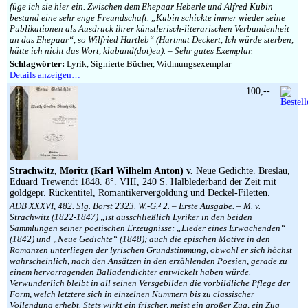
füge ich sie hier ein. Zwischen dem Ehepaar Heberle und Alfred Kubin
bestand eine sehr enge Freundschaft. „Kubin schickte immer wie­der seine
Publikationen als Ausdruck ihrer künst­lerisch-literarischen Verbundenheit
an das Ehe­paar“, so Wilfried Hartleb“ (Hartmut Deckert, Ich würde sterben,
hätte ich nicht das Wort, klabund(dot)eu). – Sehr gutes Exemplar.
Schlagwörter:
Lyrik, Signierte Bücher, Widmungsexemplar
Details anzeigen…
100,--
Strachwitz, Moritz (Karl Wilhelm Anton) v.
Neue Gedichte. Breslau,
Eduard Trewendt 1848. 8°. VIII, 240 S. Halblederband der Zeit mit
goldgepr. Rückentitel, Romantikervergoldung und Deckel-Filetten.
ADB XXXVI, 482. Slg. Borst 2323. W.-G.² 2. – Erste Ausgabe. – M. v.
Strachwitz (1822-1847) „ist ausschließlich Lyriker in den beiden
Sammlungen seiner poetischen Erzeugnisse: „Lieder eines Erwachenden“
(1842) und „Neue Gedichte“ (1848); auch die epischen Motive in den
Romanzen unterliegen der lyrischen Grundstimmung, obwohl er sich höchst
wahrscheinlich, nach den Ansätzen in den erzählenden Poesien, gerade zu
einem hervorragenden Balladendichter entwickelt haben würde.
Verwunderlich bleibt in all seinen Versgebilden die vorbildliche Pflege der
Form, welch letztere sich in einzelnen Nummern bis zu classischer
Vollendung erhebt. Stets wirkt ein frischer, meist ein großer Zug, ein Zug