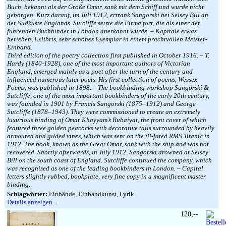
Buch, bekannt als der Große Omar, sank mit dem Schiff und wurde nicht
geborgen. Kurz darauf, im Juli 1912, ertrank Sangorski bei Selsey Bill an
der Südküste Englands. Sutcliffe setzte die Firma fort, die als einer der
führenden Buchbinder in London anerkannt wurde. – Kapitale etwas
berieben, Exlibris, sehr schönes Exemplar in einem prachtvollen Meister-
Einband.
Third edition of the poetry collection first published in October 1916. – T.
Hardy (1840-1928), one of the most important authors of Victorian
England, emerged mainly as a poet after the turn of the century and
influenced numerous later poets. His first collection of poems, Wessex
Poems, was published in 1898. – The bookbinding workshop Sangorski &
Sutcliffe, one of the most important bookbinders of the early 20th century,
was founded in 1901 by Francis Sangorski (1875–1912) and George
Sutcliffe (1878–1943). They were commissioned to create an extremely
luxurious binding of Omar Khayyam’s Rubaiyat, the front cover of which
featured three golden peacocks with decorative tails surrounded by heavily
armoured and gilded vines, which was sent on the ill-fated RMS Titanic in
1912. The book, known as the Great Omar, sank with the ship and was not
recovered. Shortly afterwards, in July 1912, Sangorski drowned at Selsey
Bill on the south coast of England. Sutcliffe continued the company, which
was recognised as one of the leading bookbinders in London. – Capital
letters slightly rubbed, bookplate, very fine copy in a magnificent master
binding.
Schlagwörter:
Einbände, Einbandkunst, Lyrik
Details anzeigen…
120,--