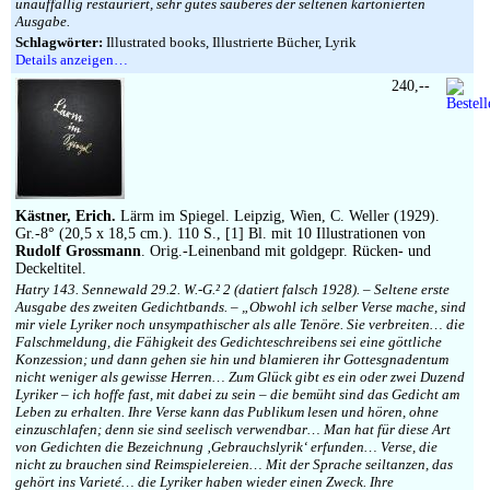
unauffällig restauriert, sehr gutes sauberes der seltenen kartonierten
Ausgabe.
Schlagwörter:
Illustrated books, Illustrierte Bücher, Lyrik
Details anzeigen…
240,--
Kästner, Erich.
Lärm im Spiegel. Leipzig, Wien, C. Weller (1929).
Gr.-8° (20,5 x 18,5 cm.). 110 S., [1] Bl. mit 10 Illustrationen von
Rudolf Grossmann
. Orig.-Leinenband mit goldgepr. Rücken- und
Deckeltitel.
Hatry 143. Sennewald 29.2. W.-G.² 2 (datiert falsch 1928). – Seltene erste
Ausgabe des zweiten Gedichtbands. – „Obwohl ich selber Verse mache, sind
mir viele Lyriker noch unsympathischer als alle Tenöre. Sie verbreiten… die
Falschmeldung, die Fähigkeit des Gedichteschreibens sei eine göttliche
Konzession; und dann gehen sie hin und blamieren ihr Gottesgnadentum
nicht weniger als gewisse Herren… Zum Glück gibt es ein oder zwei Duzend
Lyriker – ich hoffe fast, mit dabei zu sein – die bemüht sind das Gedicht am
Leben zu erhalten. Ihre Verse kann das Publikum lesen und hören, ohne
einzuschlafen; denn sie sind seelisch verwendbar… Man hat für diese Art
von Gedichten die Bezeichnung ‚Gebrauchslyrik‘ erfunden… Verse, die
nicht zu brauchen sind Reimspielereien… Mit der Sprache seiltanzen, das
gehört ins Varieté… die Lyriker haben wieder einen Zweck. Ihre