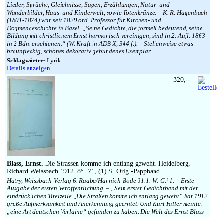
Lieder, Sprüche, Gleichnisse, Sagen, Erzählungen, Natur- und
Wanderbilder, Haus- und Kinderwelt, sowie Totenkränze. – K. R. Hagenbach
(1801-1874) war seit 1829 ord. Professor für Kirchen- und
Dogmengeschichte in Basel. „Seine Gedichte, die formell bedeutend, seine
Bildung mit christlichem Ernst harmonisch vereinigen, sind in 2. Aufl. 1863
in 2 Bdn. erschienen.“ (W. Kraft in ADB X, 344 f.). – Stellenweise etwas
braunfleckig, schönes dekorativ gebundenes Exemplar.
Schlagwörter:
Lyrik
Details anzeigen…
320,--
Blass, Ernst.
Die Strassen komme ich entlang geweht. Heidelberg,
Richard Weissbach 1912. 8°. 71, (1) S. Orig.-Pappband.
Hatry, Weissbach-Verlag 6. Raabe/Hannich-Bode 31.1. W.-G.² 1. – Erste
Ausgabe der ersten Veröffentlichung. – „Sein erster Gedichtband mit der
eindrücklichen Titelzeile „Die Straßen komme ich entlang geweht“ hat 1912
große Aufmerksamkeit und Anerkennung geerntet. Und Kurt Hiller meinte,
„eine Art deutschen Verlaine“ gefunden zu haben. Die Welt des Ernst Blass