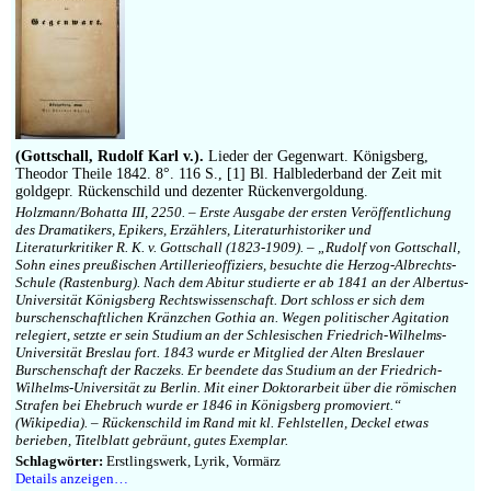
(Gottschall, Rudolf Karl v.).
Lieder der Gegenwart. Königsberg,
Theodor Theile 1842. 8°. 116 S., [1] Bl. Halblederband der Zeit mit
goldgepr. Rückenschild und dezenter Rückenvergoldung.
Holzmann/Bohatta III, 2250. – Erste Ausgabe der ersten Veröffentlichung
des Dramatikers, Epikers, Erzählers, Literaturhistoriker und
Literaturkritiker R. K. v. Gottschall (1823-1909). – „Rudolf von Gottschall,
Sohn eines preußischen Artillerieoffiziers, besuchte die Herzog-Albrechts-
Schule (Rastenburg). Nach dem Abitur studierte er ab 1841 an der Albertus-
Universität Königsberg Rechtswissenschaft. Dort schloss er sich dem
burschenschaftlichen Kränzchen Gothia an. Wegen politischer Agitation
relegiert, setzte er sein Studium an der Schlesischen Friedrich-Wilhelms-
Universität Breslau fort. 1843 wurde er Mitglied der Alten Breslauer
Burschenschaft der Raczeks. Er beendete das Studium an der Friedrich-
Wilhelms-Universität zu Berlin. Mit einer Doktorarbeit über die römischen
Strafen bei Ehebruch wurde er 1846 in Königsberg promoviert.“
(Wikipedia). – Rückenschild im Rand mit kl. Fehlstellen, Deckel etwas
berieben, Titelblatt gebräunt, gutes Exemplar.
Schlagwörter:
Erstlingswerk, Lyrik, Vormärz
Details anzeigen…