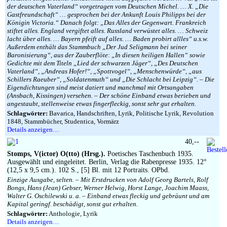
der deutschen Vaterland“ vorgetragen vom Deutschen Michel. … X. „Die
Gastfreundschaft“ … gesprochen bei der Ankunft Louis Philipps bei der
Königin Victoria.“ Danach folgt: „Das Alles der Gegenwart. Frankreich
stiftet alles. England vergiftet alles. Russland verwüstet alles. … Schweiz
lacht über alles. … Bayern pfeift auf alles. … Baden probirt allles“ u.s.w.
Außerdem enthält das Stammbuch „Der Jud Seligmann bei seiner
Baronisierung“, aus der Zauberflöte: „In diesen heiligen Hallen“ sowie
Gedichte mit dem Titeln „Lied der schwarzen Jäger“, „Des Deutschen
Vaterland“, „Andreas Hofer!“, „Spottvogel“, „Menschenwürde“, „aus
Schillers Raeuber“, „Soldatenmuth“ und „Die Schlacht bei Leipzig“. – Die
Eigendichtungen sind meist datiert und manchmal mit Ortsangaben
(Ansbach, Kissingen) versehen. – Der schöne Einband etwas berieben und
angestaubt, stellenweise etwas fingerfleckig, sonst sehr gut erhalten.
Schlagwörter:
Bavarica, Handschriften, Lyrik, Politische Lyrik, Revolution
1848, Stammbücher, Studentica, Vormärz
Details anzeigen…
40,--
Stomps, V(ictor) O(tto) (Hrsg.).
Poetisches Taschenbuch 1935.
Ausgewählt und eingeleitet. Berlin, Verlag die Rabenpresse 1935. 12°
(12,5 x 9,5 cm.). 102 S., [5] Bl. mit 12 Portraits. OPbd.
Einzige Ausgabe, selten. – Mit Erstdrucken von Adolf Georg Bartels, Rolf
Bongs, Hans (Jean) Gebser, Werner Helwig, Horst Lange, Joachim Maass,
Walter G. Oschilewski u. a. – Einband etwas fleckig und gebräunt und am
Kapital geringf. beschädigt, sonst gut erhalten.
Schlagwörter:
Anthologie, Lyrik
Details anzeigen…