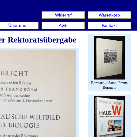
Widerruf
Warenkorb
s: Rare Book Week Berlin. Internationale Messe für Büche
Über uns
AGB
Kontakt
er Rektoratsübergabe
Bormann – Satoh, Emma
Bormann