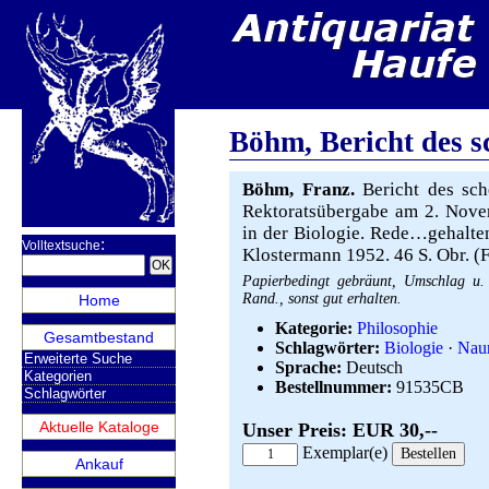
Böhm, Bericht des 
Böhm, Franz.
Bericht des sch
Rektoratsübergabe am 2. Nove
in der Biologie. Rede…gehalte
:
Volltextsuche
Klostermann 1952. 46 S. Obr. (F
Papierbedingt gebräunt, Umschlag u. 
Rand., sonst gut erhalten.
Home
Kategorie:
Philosophie
Gesamtbestand
Schlagwörter:
Biologie
·
Naur
Erweiterte Suche
Sprache:
Deutsch
Kategorien
Bestellnummer:
91535CB
Schlagwörter
Aktuelle Kataloge
Unser Preis: EUR 30,--
Exemplar(e)
Ankauf