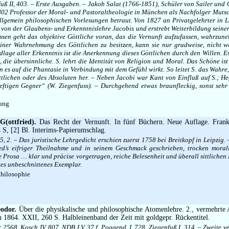
ß II, 403. – Erste Ausgaben. – Jakob Salat (1766-1851), Schüler von Sailer und
802 Professor der Moral- und Pastoraltheologie in München als Nachfolger Mutsc
allgemein philosophischen Vorlesungen betraut. Von 1827 an Privatgelehrter in L
 von der Glaubens- und Erkenntnislehre Jacobis und erstrebt Weiterbildung sein
sen geht das objektive Göttliche voran, das die Vernunft aufzufassen, wahrzu
einer Wahrnehmung des Göttlichen zu besitzen, kann sie nur gradweise, nicht w
dlage aller Erkenntnis ist die Anerkennung dieses Göttlichen durch den Willen. Es
 die übersinnliche. S. lehrt die Identität von Religion und Moral. Das Schöne is
rn es auf die Phantasie in Verbindung mit dem Gefühl wirkt. So leitet S. das Wahr
ttlichen oder des Absoluten her. – Neben Jacobi war Kant von Einfluß auf S.; H
ftigen Gegner“ (W. Ziegenfuss). – Durchgehend etwas braunfleckig, sonst sehr
ung
G(ottfried).
Das Recht der Vernunft. In fünf Büchern. Neue Auflage. Frank
4 S, [2] Bl. Interims-Papierumschlag.
5, 2. – Das juristische Lehrgedicht erschien zuerst 1758 bei Breitkopf in Leipzig.
d’s eifriger Theilnahme und in seinem Geschmack geschrieben, trocken moralis
 Prosa … klar und präcise vorgetragen, reiche Belesenheit und überall sittliche
tes unbeschnittenes Exemplar.
hilosophie
odor.
Über die physikalische und philosophische Atomenlehre. 2., vermehrte 
1864. XXII, 260 S. Halbleinenband der Zeit mit goldgepr. Rückentitel.
t 2568. Kosch IV, 807. NDB LV, 37 f. Poggend. I, 728. Ziegenfuß I, 314. – Zweite 