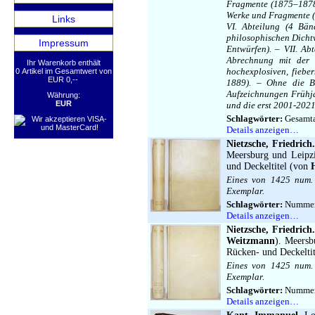
Fragmente (1875–1878,
Werke und Fragmente (
Links
VI. Abteilung (4 Bä
philosophischen Dichtw
Impressum
Entwürfen). – VII. Ab
Abrechnung mit der 
Ihr Warenkorb enthält
hochexplosiven, fiebe
0 Artikel im Gesamtwert von
EUR 0,--
1889). – Ohne die B
Aufzeichnungen Frühja
Währung:
EUR
und die erst 2001-2021
Schlagwörter:
Gesamt
Details anzeigen…
Nietzsche, Friedrich.
Meersburg und Leipzi
und Deckeltitel (von
Eines von 1425 num.
Exemplar.
Schlagwörter:
Nummeri
Details anzeigen…
Nietzsche, Friedrich
Weitzmann
). Meersb
Rücken- und Deckelti
Eines von 1425 num.
Exemplar.
Schlagwörter:
Nummeri
Details anzeigen…