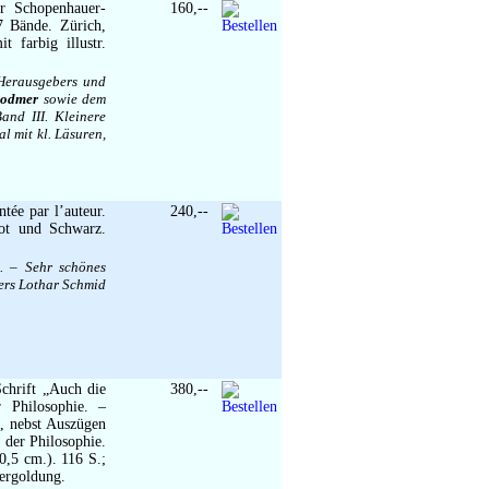
r Schopenhauer-
160,--
 Bände. Zürich,
 farbig illustr.
 Herausgebers und
Bodmer
sowie dem
and III. Kleinere
l mit kl. Läsuren,
tée par l’auteur.
240,--
Rot und Schwarz.
. – Sehr schönes
ers Lothar Schmid
chrift „Auch die
380,--
 Philosophie. –
n, nebst Auszügen
 der Philosophie.
,5 cm.). 116 S.;
vergoldung.