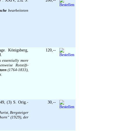
8°. XXIV, 232 S.
200,--
sche
bearbeiteten
age. Königsberg,
120,--
d.
 essentially more
nweise Rotstift-
tzen
(1764-1833),
t.
49, (3) S. Orig.-
30,--
urist, Bergsteiger
horn“ (1929), der