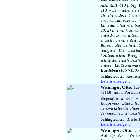
ADB XLII, 419 f. Slg. 
110. – Sehr seltene e
als Privatdozent an 
programmatische Schr
Einleitung hat Wienbar
1872) in Frankfurt am
unterdrückt ward. Sei
er sich nun eine Zeit
Börsenhalle betheili
redigirte. Hier besch
holsteinischen Krieg
schriftstellerisch bes
unteren Blattrand wass
Hartleben
(1864-1905)
Schlagwörter:
Aestheti
Details anzeigen…
Weininger, Otto.
Tasc
[1] Bl. mit 1 Portrai
Ziegenfuss II, 847. 
Hauptwerk „Geschlec
„entwickelte die Theo
der Geschlechter besch
Schlagwörter:
Briefe, 
Details anzeigen…
Weininger, Otto.
Übe
Auflage. Wien, Wilhe