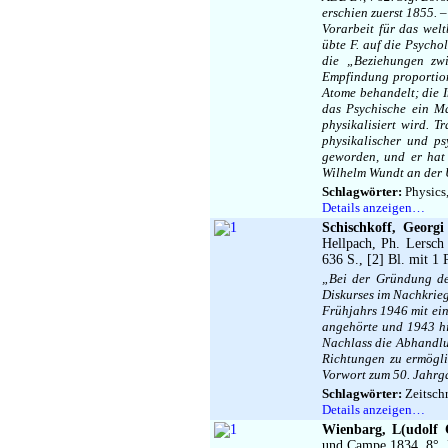
erschien zuerst 1855. 
Vorarbeit für das wel
übte F. auf die Psycho
die „Beziehungen zw
Empfindung proportion
Atome behandelt; die I
das Psychische ein M
physikalisiert wird. 
physikalischer und ps
geworden, und er hat 
Wilhelm Wundt an der U
Schlagwörter:
Physics,
Details anzeigen…
Schischkoff, Georgi 
Hellpach, Ph. Lersch 
636 S., [2] Bl. mit 1 
„Bei der Gründung der
Diskurses im Nachkrieg
Frühjahrs 1946 mit ei
angehörte und 1943 hi
Nachlass die Abhandlun
Richtungen zu ermöglic
Vorwort zum 50. Jahrga
Schlagwörter:
Zeitschr
Details anzeigen…
Wienbarg, L(udolf C
und Campe 1834. 8°. 