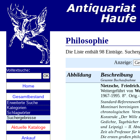
NEUER E-
Philosophie
Die Liste enthält 98 Einträge. Suche
Anzeige
:
:
Volltextsuche
Abbildung
Beschreibung
Gesamte Buchaufnahme
Home
Nietzsche, Friedrich
Weitergeführt von
Wo
1967-1995. 8°. Orig.-
Gesamtbestand
Standard-Referenzwer
Erweiterte Suche
Montinari bereinigten
Kategorien
chronologischen Verz
Schlagwörter
Konstrukt „Der Wille 
Suchergebnisse
Gedichte, Tagebücher 
und Leipzig). – II. Ab
Aktuelle Kataloge
Zeit als Professor für
Die ersten großen phil
Ankauf