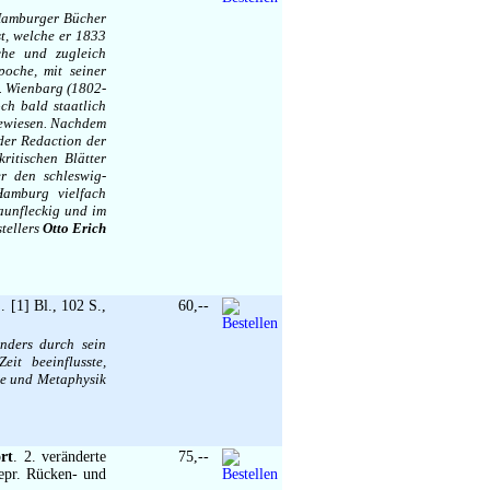
, Hamburger Bücher
t, welche er 1833
sche und zugleich
oche, mit seiner
C. Wienbarg (1802-
ch bald staatlich
gewiesen. Nachdem
der Redaction der
ritischen Blätter
er den schleswig-
Hamburg vielfach
raunfleckig und im
tellers
Otto Erich
 [1] Bl., 102 S.,
60,--
nders durch sein
it beeinflusste,
ie und Metaphysik
rt
. 2. veränderte
75,--
epr. Rücken- und