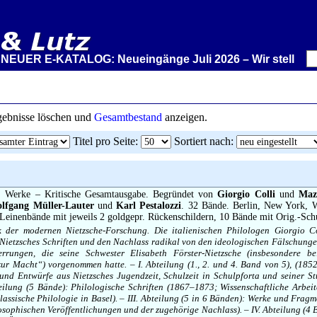
KATALOG: Neueingänge Juli 2026 – Wir stellen aus: Rare Bo
rgebnisse löschen und
Gesamtbestand
anzeigen.
Titel pro Seite
:
Sortiert nach
:
.
Werke – Kritische Gesamtausgabe. Begründet von
Giorgio Colli
und
Maz
lfgang Müller-Lauter
und
Karl Pestalozzi
. 32 Bände. Berlin, New York, W
Leinenbände mit jeweils 2 goldgepr. Rückenschildern, 10 Bände mit Orig.-Sc
k der modernen Nietzsche-Forschung. Die italienischen Philologen Giorgio C
 Nietzsches Schriften und den Nachlass radikal von den ideologischen Fälschung
errungen, die seine Schwester Elisabeth Förster-Nietzsche (insbesondere be
zur Macht“) vorgenommen hatte. – I. Abteilung (1., 2. und 4. Band von 5), (1852
und Entwürfe aus Nietzsches Jugendzeit, Schulzeit in Schulpforta und seiner St
teilung (5 Bände): Philologische Schriften (1867–1873; Wissenschaftliche Arbei
 klassische Philologie in Basel). – III. Abteilung (5 in 6 Bänden): Werke und Fra
osophischen Veröffentlichungen und der zugehörige Nachlass). – IV. Abteilung (4