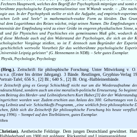
– Fechners Hauptwerk, welches den Begriff der Psychophysik mitprägte und somit 
tberühmte psychologische Experimentalinstitut von W.Wundt wurde. – „Die nach
logie aus. In der Psychophysik stellte er sich die Aufgabe, auf empirisch-experim
ischen Leib und Seele“ in mathematisch-exakte Form zu kleiden. Das Grun
al dem Logarithmus des Reizes wächst, trägt seinen Namen. Die Empfindungen 
ntensität der Empfindung wird zu einer Größe im engeren physikalischen Sinne, so
aß und für Physisches und Psychisches ein gemeinsames Maß gibt, wodurch da
Traf diese Methode auch auf den Widerstand der Psychologen, die sich an der 
ychologischer Vorgänge stießen, so ist F. dennoch zum Begründer der Experi
geschichtlich wertvolle Vorarbeit für das weltberühmte psychologische Experim
niversität Leipzig geleistet“ (G. Hennemann in NDB). – Sehr gutes Exemplar.
 Physik, Psychologie, Psychology
(Hrsg.).
Zeitschrift für philosphische Forschung. Unter Mitwirkung v. O
u.v.a. (Erster bis dritter Jahrgang). 3 Bände. Reutlingen, Gryphius-Verlag 1
Portrait-Tafel; 656 S., [2] Bl.; 640 S., [2] Bl. Orig.-Halbleinenbände.
 Zeitschrift ging es Georgi Schischkoff nicht nur um die Wiederaufnahme de
sdeutschland, sondern auch um eine moralisch-politische Erneuerung. So beginnt 
nem Beitrag des Herder- und Leibnizforschers Kurt Huber,[3] der der Widerstands
ngerichtet worden war. Zudem erschien aus Anlass des 300. Geburtstages von L
g Leibniz und wir. Schischkoffs Programm, „eine wirklich freie philosophische D
hen, fühlt sich die Zeitschrift für philosophische Forschung bis heute verpflic
ng 1996). – Stempel auf den Titelblättern, gutes Exemplar.
iften
hristian).
Aesthetische Feldzüge. Dem jungen Deutschland gewidmet. Ha
Halblederband um 1900 mit goldgepr. Rückentitel und Linienvergoldung.