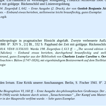
ik. Ein Handbuch zu Vorlesungen. Königsberg, Friedrich Nicolovius 1800. 
t mit goldgepr. Rückenschild und Linienvergoldung.
4. Ziegenfuß I, 642. – Erste Ausgabe (2. Druck), der von
Gottlob Benjamin Jä
s. – Einband etwas berieben, stellenweise leicht braunfleckig, gutes Exemplar.
Logik
thropologie in pragmatischer Hinsicht abgefaßt. Zweyte verbesserte Aufl
1800. 8°. XIV S., [1] Bl., 332 S. Pappband der Zeit mit goldgepr. Rückenschil
t 814. VD18 11356103. Warda 198. Ziegenfuss I, 613 ff. – „The second edition is
Adickes). – Einband etwas berieben, durchgehend braunfleckig und stelle
ttrand, gutes Exemplar aus der Bilbliothek von
Charlotte Louise Caroline v. Oer
oachim v. Bülow (1747-1826), mit eigenhändigem Besitzvermerk auf dem Titelblat
ogie
en Irrtum. Eine Kritik unserer Anschauungen. Berlin, S. Fischer 1941. 8°. 2
 Biographien VI, 160 ff. – Erste Ausgabe des philosophischen Großessays. Der J
889-1968) wurde bekannt durch seinen „Tatsachenroman“ „Der Kampf ums Matter
er in der Hauptrolle verfilmt wurde. – Sehr gutes Exemplar.