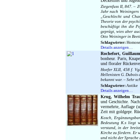
Deckeltitel und Jugen
Ziegenfuss II, 847. – 
Jahr nach Weiningers 
„Geschlecht und Chara
Theorie von der psych
beschäftigt ihn die P
geprägt, wies aber au
Otto Weininger in Beet
Schlagwörter:
Homosexu
Details anzeigen…
Rochefort, Guillaum
bonheur. Paris, Knape
und floraler Rückenv
Hoefer XLII, 458 f. V
Hellenisten G. Dubois 
bekannt war. – Sehr s
Schlagwörter:
Antike
Details anzeigen…
Krug, Wilhelm Trau
und Geschichte. Nach 
vermehrte, Auflage (u
Zeit mit goldgepr. Rü
Kosch, Ergänzungsban
Bedeutung K.s liegt w
verstand, in der brei
Kirche zu fördern. Er 
und nicht der Sprache