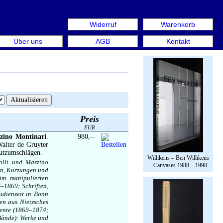
Widerruf
Warenkorb
ok Week Berlin. Internationale Messe für Bücher & Graphi
Über uns
AGB
Kontakt
Preis
EUR
zino Montinari
.
980,--
alter de Gruyter
hutzumschlägen.
Willikens – Ben Willikens
olli und Mazzino
– Canvases 1988 – 1998
en, Kürzungen und
im manipulierten
–1869; Schriften,
udienzeit in Bonn
ten aus Nietzsches
gmente (1869–1874;
 Bände): Werke und