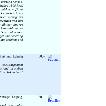
 Christoph Schmid,
helles. 1808 Prof.
andshut. – „Salat
er Gedanken. Allem
nehmen vermag. Um
esentlich von ihm
 gibt nur eine Art
t Ausstrahlung des
e, Gute und Schöne
egel und Schelling
 gut erhalten und
furt und Leipzig
50,--
 – Das Lehrgedicht
irend, in steifen
n Ernst bekundend“
Auflage. Leipzig,
160,--
vermehrte Ausgabe;