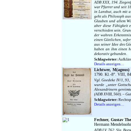
ADB XXX, 194. Ziegenfu
war Pfarrer und seit 1
in Lanshut, auch mit 
geht als Philosoph aus
Glauben und allem Wis
aber diese Fähigkeit 
verschieden sein. Grun
der wahren Erkenntnis,
einen Göttlichen, sofe
aus seiner Idee des Gö
haben an ihm einen he
dekorativ gebunden.
Schlagwörter:
Aufklär
Details anzeigen…
Lichtwer, M(agnus) 
1790. Kl.-8°. VIII, 8
Vgl. Goedeke IV/1, 93, 
wurde „unter Gottsche
Alexandrinern gereimte
(ADB XVIII, 560). – Gu
Schlagwörter:
Rechtsp
Details anzeigen…
Fechner, Gustav The
Hermann Mendelssohn 
ADB LV, 762. Slg. Bors