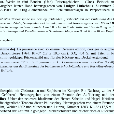
ur.
Werke in fünf Bänden. (Und). Reisetagebücher. – (Und). Beibuch zu
usgaben letzter Hand herausgegeben von
Ludger Lütkehaus
. Zusammen 7
8-1989. 8°. Orig.-Leinenbände mit Schutzumschlägen in Pappschubern mit
rühmten Werkausgabe mit dem oft fehlenden „Beibuch“ mit der Einleitung des
weis der Zitate, Schopenhauer-Chronik, Sach- und Namenregister von
Michel 
n Reisetagebüchern. Bände I und II. Die Welt als Wille und Vorstellung. – B
nd V. Parerga und Paralipomena. – Schutzumschläge von Band II und III am Kapita
ausgaben
ntoine de).
La jouissance avec soi-même. Derniere édition, corrigée & augmen
s Bassompierre 1764. Kl.-8° (17 x 10,5 cm.). XX, 404 S. mit Titel in 
it mit goldgepr. Rückenschild und floraler Rücken- und Deckelvergoldung.
chien zuerst 1759 als Ergänzung zu La Conversation avec soi-même (1758)
Exemplar aus der Bibliothek des berühmten Schach-Spielers und Karl-May-Verleg
 Exlibris.
losophie mit Obskuranten und Sophisten im Kampfe. Ein Nachtrag zu der S
e Gefahren“. Herausgegeben von einem Freunde der Aufklärung und der
lbe
). Ueber den neuesten Idealismus der Herren Schellin und Hegel. Kritike
 die eigentliche Tendenz dieser Philosophey. Herausgegeben von einem Freunde
lm, Wohler 1802 und München und Leipzig, Kummer 1803. Kl.-8° (17,5 x 10
ederband der Zeit mit 2 goldgepr. Rückenschildern und reicher floraler Rücken