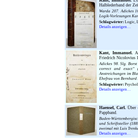
Kant, Immanuel
.
Log
Halblederband der Zei
Warda 207. Adickes 10
Logik-Vorlesungen Kant
Schlagwörter:
Logic, 
Details anzeigen…
Kant, Immanuel.
An
Friedrich Nicolovius 
Adickes 98. Slg. Bors
correct and exact“ (
Anstreichungen im Bla
Ehefrau von Bernhard J
Schlagwörter:
Psychol
Details anzeigen…
Haensel, Carl.
Über d
Pappband.
Baden-Württembergische
und Schriftsteller (1
zweimal mit Luis Trenk
Details anzeigen…