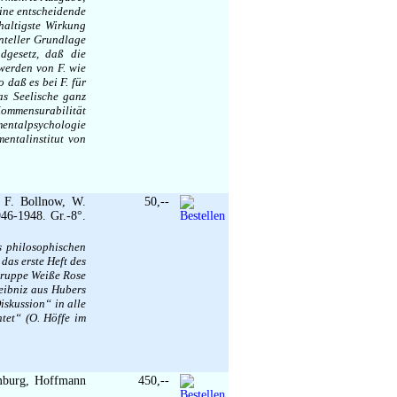
eine entscheidende
haltigste Wirkung
enteller Grundlage
dgesetz, daß die
werden von F. wie
 daß es bei F. für
s Seelische ganz
Kommensurabilität
mentalpsychologie
entalinstitut von
. F. Bollnow, W.
50,--
946-1948. Gr.-8°.
s philosophischen
das erste Heft des
gruppe Weiße Rose
eibniz aus Hubers
iskussion“ in alle
htet“ (O. Höffe im
mburg, Hoffmann
450,--