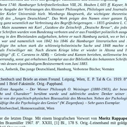
Borst 1740. Hamburger Schriftstellerlexikon VIII, 26. Houben I, 605 ff. Kayser
rste Ausgabe der Vorlesungen des Altonaer Philosophen, Philologen und Journalis
der Kieler Universität hielt. Wienbargs Hauptwerk, die wichtigste theoreti
ift des „Jungen Deutschland“. Das Werk prägte den Namen einer ganzen Ep
g ganz wesentlich zur Verbreitung des Begriffs beigetragen. – 1835 gründete L. 
 Main zusammen mit Karl „Gutzkow die Zeitschrift „Deutsche Revue“, die jedo
ne Schriften wurden vom Bundestag verboten und er aus Frankfurt polizeilich aus
 lang in den Rheinlanden aufgehalten, kehrte er nach Hamburg zurück, wo er bei 
gt war und namentlich von 1842 bis 1846 die Hamburger litterarischen und k
äftigte ihn schon stark die schleswig-holsteinische Sache und 1848 machte 
 als Freiwilliger mit. Nach diesem Kriege lebte er wieder in Altona und 
chäftigt“ (E. C. Carstens in ADB). – Gelenke und Kanten berieben, stellenweise b
errandig, sonst gut erhaltenes Exemplar aus der Bibliothek des bekannten Schrifts
 mit dessen eigenhändigem Besitzvermerk vom Juni 1883.
cs, Ästhetik, Das junge Deutschland, Hamburg, Verbotene Bücher, Vormärz
henbuch und Briefe an einen Freund. Leipzig, Wien, E. P. Tal & Co. 1919. 8°.
t und 1 Brief-Faksimile. Orig.-Pappband.
– Erste Ausgabe. – Der Wiener Philosoph O. Weininger (1880-1903), der beso
ht und Charakter“ berühmt wurde und zahlreiche andere Denker seiner Ze
rie von der psychisch-physischen Bisexualität des Menschen. Neben der Pscholog
äftigt ihn die Psychologie des Genies“ (W. Ziegenfuss). – Sehr gutes Exemplar.
Briefwechsel, Homosexualität, Wien
r die letzten Dinge. Mit einem biografischen Vorwort von
Moritz Rappapo
lm Braumüller 1907. 8°. XXIII, [1] Bl., 178 S. Orig.-Leinenband mit goldg