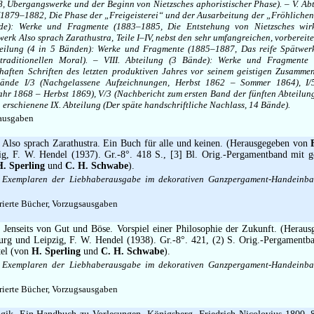
 Übergangswerke und der Beginn von Nietzsches aphoristischer Phase). – V. Abt
1879–1882, Die Phase der „Freigeisterei“ und der Ausarbeitung der „Fröhlichen 
nde): Werke und Fragmente (1883–1885, Die Entstehung von Nietzsches wir
erk Also sprach Zarathustra, Teile I–IV, nebst den sehr umfangreichen, vorberei
teilung (4 in 5 Bänden): Werke und Fragmente (1885–1887, Das reife Spätwer
traditionellen Moral). – VIII. Abteilung (3 Bände): Werke und Fragmente
rhaften Schriften des letzten produktiven Jahres vor seinem geistigen Zusamm
ände I/3 (Nachgelassene Aufzeichnungen, Herbst 1862 – Sommer 1864), I/
hr 1868 – Herbst 1869), V/3 (Nachbericht zum ersten Band der fünften Abteilu
 erschienene IX. Abteilung (Der späte handschriftliche Nachlass, 14 Bände).
ausgaben
Also sprach Zarathustra. Ein Buch für alle und keinen. (Herausgegeben von
g, F. W. Hendel (1937). Gr.-8°. 418 S., [3] Bl. Orig.-Pergamentband mit g
H. Sperling
und
C. H. Schwabe
).
 Exemplaren der Liebhaberausgabe im dekorativen Ganzpergament-Handeinba
erte Bücher, Vorzugsausgaben
.
Jenseits von Gut und Böse. Vorspiel einer Philosophie der Zukunft. (Herau
urg und Leipzig, F. W. Hendel (1938). Gr.-8°. 421, (2) S. Orig.-Pergamentb
tel (von
H. Sperling
und
C. H. Schwabe
).
 Exemplaren der Liebhaberausgabe im dekorativen Ganzpergament-Handeinba
erte Bücher, Vorzugsausgaben