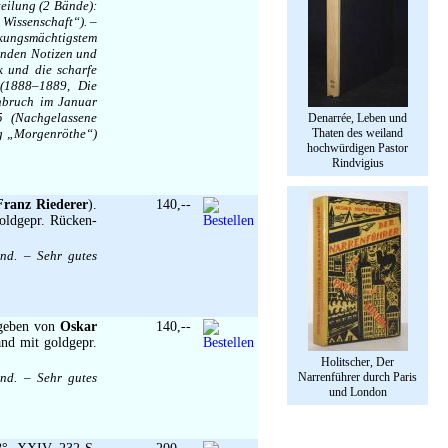
eilung (2 Bände):
Wissenschaft“). –
kungsmächtigstem
tenden Notizen und
k und die scharfe
 (1888–1889, Die
enbruch im Januar
5 (Nachgelassene
Denarrée, Leben und
ng „Morgenröthe“)
Thaten des weiland
hochwürdigen Pastor
Rindvigius
Franz Riederer
).
140,--
oldgepr. Rücken-
nd. – Sehr gutes
sgeben von
Oskar
140,--
and mit goldgepr.
Holitscher, Der
nd. – Sehr gutes
Narrenführer durch Paris
und London