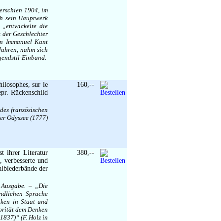
 erschien 1904, im
ch sein Hauptwerk
 „entwickelte die
 der Geschlechter
von Immanuel Kant
Jahren, nahm sich
gendstil-Einband.
hilosophes, sur le
160,--
epr. Rückenschild
des französischen
der Odyssee (1777)
 ihrer Literatur
380,--
, verbesserte und
alblederbände der
 Ausgabe. – „Die
ändlichen Sprache
nken in Staat und
iorität dem Denken
837)“ (F. Holz in