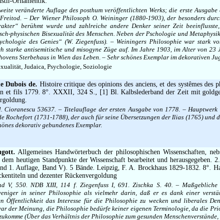
dstil-Ornamentik.
Zweite veränderte Auflage des posthum veröffentlichten Werks; die erste Ausgabe
Freitod. – Der Wiener Philosoph O. Weininger (1880-1903), der besonders dur
kter“ berühmt wurde und zahlreiche andere Denker seiner Zeit beeinflusste,
isch-physischen Bisexualität des Menschen. Neben der Pschologie und Metaphysik
sychologie des Genies“ (W. Ziegenfuss). – Weiningers Philosophie war stark 
ch starke antisemitische und misogyne Züge auf. Im Jahre 1903, im Alter von 23 
hovens Sterbehaus in Wien das Leben. – Sehr schönes Exemplar im dekorativen Ju
alität, Judaica, Psychologie, Soziologie
e Dubois de.
Histoire critique des opinions des anciens, et des systêmes des p
n et fils 1779. 8°. XXXII, 324 S., [1] Bl. Kalbslederband der Zeit mit goldg
ergoldung.
gl. Cioranescu 53637. – Titelauflage der ersten Ausgabe von 1778. – Hauptwerk 
de Rochefort (1731-1788), der auch für seine Übersetzungen der Ilias (1765) und 
chönes dekorativ gebundenes Exemplar.
gott.
Allgemeines Handwörterbuch der philosophischen Wissenschaften, nebst
dem heutigen Standpunkte der Wissenschaft bearbeitet und herausgegeben. 2.
nd 1. Auflage, Band V). 5 Bände. Leipzig, F. A. Brockhaus 1829-1832. 8°. H
ckentiteln und dezenter Rückenvergoldung
d V, 550. NDB XIII, 114 f. Ziegenfuss I, 691. Zischka S. 40. – Maßgebliche
eniger in seiner Philosophie als vielmehr darin, daß er es dank einer verst
ten Öffentlichkeit das Interesse für die Philosophie zu wecken und liberales De
war der Meinung, die Philosophie bedürfe keiner eigenen Terminologie, da die Pr
 zukomme (Über das Verhältnis der Philosophie zum gesunden Menschenverstände, 1