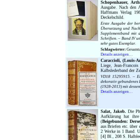
Schopenhauer, Arth
Ausgabe. Nach den A
Haffmans Verlag 198
Deckelschild.
Erste Ausgabe der be
Übersetzung und Nach
Supplementband mit de
Schriften. – Band IV u
sehr gutes Exemplar.
Schlagwörter:
Gesamt
Details anzeigen…
Caraccioli, (Louis-A
Liege, Jean-Francoi
Kalbslederband der Ze
VD18 15295915. – Ers
dekorativ gebundenes 
(1928-2013) mit dessen
Details anzeigen…
Salat, Jakob.
Die Phi
Aufklärung hat ihr
(
Beigebunden: Derse
aus Briefen etc. über
2 Werke in 1 Band. U
[4] Bl., 208 S. Halbl