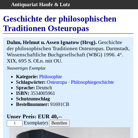
Antiquariat Haufe & Lutz
:
Volltextsuche
Geschichte der philosophischen
Home
Traditionen Osteuropas
Gesamtbestand
Erweiterte Suche
Dahm, Helmut u. Assen Ignatow (Hrsg).
Geschichte
Kategorien
der philosophischen Traditionen Osteuropas. Darmstadt,
Wissenschaftliche Buchgesellschaft (WBG) 1996. 4°.
Schlagwörter
XIX, 695 S. OLn. mit OU.
Warenkorb
Neuwertiges Exemplar.
AGB
Kategorie:
Philosophie
Widerruf
Schlagwörter:
Osteuropa
·
Philosophiegeschichte
Sprache:
Deutsch
Über uns
ISBN:
3534005961
Aktuelle Kataloge
Schutzumschlag
Bestellnummer:
91691CB
Kontakt
Ankauf
Unser Preis: EUR 40,--
Links
Exemplar(e)
Impressum