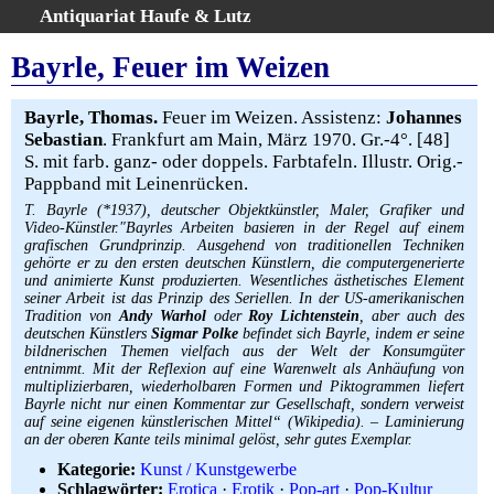
Antiquariat Haufe & Lutz
:
Volltextsuche
Bayrle, Feuer im Weizen
Home
Gesamtbestand
Bayrle, Thomas.
Feuer im Weizen. Assistenz:
Johannes
Sebastian
. Frankfurt am Main, März 1970. Gr.-4°. [48]
Erweiterte Suche
S. mit farb. ganz- oder doppels. Farbtafeln. Illustr. Orig.-
Kategorien
Pappband mit Leinenrücken.
Schlagwörter
T. Bayrle (*1937), deutscher Objektkünstler, Maler, Grafiker und
Warenkorb
Video-Künstler.″Bayrles Arbeiten basieren in der Regel auf einem
grafischen Grundprinzip. Ausgehend von traditionellen Techniken
AGB
gehörte er zu den ersten deutschen Künstlern, die computergenerierte
und animierte Kunst produzierten. Wesentliches ästhetisches Element
Widerruf
seiner Arbeit ist das Prinzip des Seriellen. In der US-amerikanischen
Tradition von
Andy Warhol
oder
Roy Lichtenstein
, aber auch des
Über uns
deutschen Künstlers
Sigmar Polke
befindet sich Bayrle, indem er seine
Aktuelle Kataloge
bildnerischen Themen vielfach aus der Welt der Konsumgüter
entnimmt. Mit der Reflexion auf eine Warenwelt als Anhäufung von
Kontakt
multiplizierbaren, wiederholbaren Formen und Piktogrammen liefert
Bayrle nicht nur einen Kommentar zur Gesellschaft, sondern verweist
Ankauf
auf seine eigenen künstlerischen Mittel“ (Wikipedia). – Laminierung
Links
an der oberen Kante teils minimal gelöst, sehr gutes Exemplar.
Impressum
Kategorie:
Kunst / Kunstgewerbe
Schlagwörter:
Erotica
·
Erotik
·
Pop-art
·
Pop-Kultur