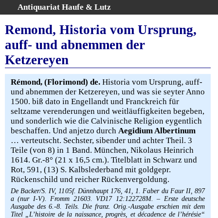
Antiquariat Haufe & Lutz
:
Volltextsuche
Remond, Historia vom Ursprung,
Home
auff- und abnemmen der
Gesamtbestand
Ketzereyen
Erweiterte Suche
Kategorien
Rémond, (Florimond) de.
Historia vom Ursprung, auff-
Schlagwörter
und abnemmen der Ketzereyen, und was sie seyter Anno
Warenkorb
1500. biß dato in Engellandt und Franckreich für
seltzame verenderungen und weitläuffigkeiten begeben,
AGB
und sonderlich wie die Calvinische Religion eygentlich
Widerruf
beschaffen. Und anjetzo durch
Aegidium Albertinum
… verteutscht. Sechster, sibender und achter Theil. 3
Über uns
Teile (von 8) in 1 Band. München, Nikolaus Heinrich
Aktuelle Kataloge
1614. Gr.-8° (21 x 16,5 cm.). Titelblatt in Schwarz und
Kontakt
Rot, 591, (13) S. Kalbslederband mit goldgepr.
Rückenschild und reicher Rückenvergoldung.
Ankauf
De Backer/S. IV, 1105f. Dünnhaupt 176, 41, 1. Faber du Faur II, 897
Links
a (nur I-V). Fromm 21603. VD17 12:122728M. – Erste deutsche
Impressum
Ausgabe des 6.-8. Teils. Die franz. Orig.-Ausgabe erschien mit dem
Titel „L’histoire de la naissance, progrès, et décadence de l’hérésie“