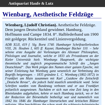
Antiquariat Haufe & Lutz
:
Volltextsuche
Wienbarg, Aesthetische Feldzüge
Home
Gesamtbestand
Wienbarg, L(udolf Christian).
Aesthetische Feldzüge.
Dem jungen Deutschland gewidmet. Hamburg,
Erweiterte Suche
Hoffmann und Campe 1834. 8°. Halblederband um 1900
Kategorien
mit goldgepr. Rückentitel und Linienvergoldung.
Schlagwörter
ADB XLII, 419 f. Slg. Borst 1740. Hamburger Schriftstellerlexikon
Warenkorb
VIII, 26. Houben I, 605 ff. Kayser, Hamburger Bücher 110. – Sehr
seltene erste Ausgabe der Vorlesungen des Altonaer Philosophen,
AGB
Philologen und Journalist, welche er 1833 als Privatdozent an der
Kieler Universität hielt. Wienbargs Hauptwerk, die wichtigste
Widerruf
theoretische und zugleich programmatische Schrift des „Jungen
Deutschland“. Das Werk prägte den Namen einer ganzen Epoche, mit
Über uns
seiner Einleitung hat Wienbarg ganz wesentlich zur Verbreitung des
Aktuelle Kataloge
Begriffs beigetragen. – 1835 gründete L. C. Wienbarg (1802-1872) in
Frankfurt am Main zusammen mit Karl „Gutzkow die Zeitschrift
Kontakt
„Deutsche Revue“, die jedoch bald staatlich unterdrückt ward. Seine
Schriften wurden vom Bundestag verboten und er aus Frankfurt
Ankauf
polizeilich ausgewiesen. Nachdem er sich nun eine Zeit lang in den
Links
Rheinlanden aufgehalten, kehrte er nach Hamburg zurück, wo er bei
der Redaction der Börsenhalle betheiligt war und namentlich von
Impressum
1842 bis 1846 die Hamburger litterarischen und kritischen Blätter
redigirte. Hier beschäftigte ihn schon stark die schleswig-holsteinische