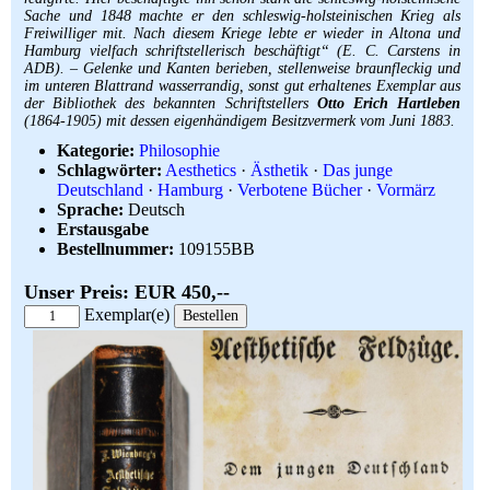
Sache und 1848 machte er den schleswig-holsteinischen Krieg als
Freiwilliger mit. Nach diesem Kriege lebte er wieder in Altona und
Hamburg vielfach schriftstellerisch beschäftigt“ (E. C. Carstens in
ADB). – Gelenke und Kanten berieben, stellenweise braunfleckig und
im unteren Blattrand wasserrandig, sonst gut erhaltenes Exemplar aus
der Bibliothek des bekannten Schriftstellers
Otto Erich Hartleben
(1864-1905) mit dessen eigenhändigem Besitzvermerk vom Juni 1883.
Kategorie:
Philosophie
Schlagwörter:
Aesthetics
·
Ästhetik
·
Das junge
Deutschland
·
Hamburg
·
Verbotene Bücher
·
Vormärz
Sprache:
Deutsch
Erstausgabe
Bestellnummer:
109155BB
Unser Preis: EUR 450,--
Exemplar(e)