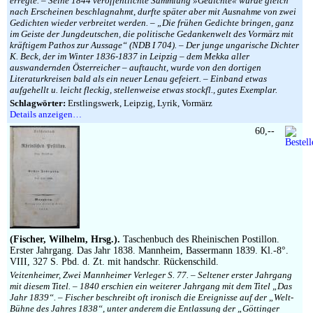
erregte. – Seine 1844 veröffentlichte Sammlung »Gedichte« wurde gleich
nach Erscheinen beschlagnahmt, durfte später aber mit Ausnahme von zwei
Gedichten wieder verbreitet werden. – „Die frühen Gedichte bringen, ganz
im Geiste der Jungdeutschen, die politische Gedankenwelt des Vormärz mit
kräftigem Pathos zur Aussage“ (NDB I 704). – Der junge ungarische Dichter
K. Beck, der im Winter 1836-1837 in Leipzig – dem Mekka aller
auswandernden Österreicher – auftaucht, wurde von den dortigen
Literaturkreisen bald als ein neuer Lenau gefeiert. – Einband etwas
aufgehellt u. leicht fleckig, stellenweise etwas stockfl., gutes Exemplar.
Schlagwörter:
Erstlingswerk, Leipzig, Lyrik, Vormärz
Details anzeigen…
60,--
(Fischer, Wilhelm, Hrsg.).
Taschenbuch des Rheinischen Postillon.
Erster Jahrgang. Das Jahr 1838. Mannheim, Bassermann 1839. Kl.-8°.
VIII, 327 S. Pbd. d. Zt. mit handschr. Rückenschild.
Veitenheimer, Zwei Mannheimer Verleger S. 77. – Seltener erster Jahrgang
mit diesem Titel. – 1840 erschien ein weiterer Jahrgang mit dem Titel „Das
Jahr 1839“. – Fischer beschreibt oft ironisch die Ereignisse auf der „Welt-
Bühne des Jahres 1838“, unter anderem die Entlassung der „Göttinger