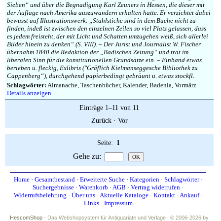
Sieben“ und über die Begnadigung Karl Zeuners in Hessen, die dieser mit
der Auflage nach Amerika auszuwandern erhalten hatte. Er verzichtet dabei
bewusst auf Illustrationswerk: „Stahlstiche sind in dem Buche nicht zu
finden, indeß ist zwischen den einzelnen Zeilen so viel Platz gelassen, dass
es jedem freisteht, der mit Licht und Schatten umzugehen weiß, sich allerlei
Bilder hinein zu denken“ (S. VIII). – Der Jurist und Journalist W. Fischer
übernahm 1840 die Redaktion der „Badischen Zeitung“ und trat im
liberalen Sinn für die konstitutionellen Grundsätze ein. – Einband etwas
berieben u. fleckig, Exlibris (″Gräflich Kielmanseggesche Bibliothek zu
Cappenberg“), durchgehend papierbedingt gebräunt u. etwas stockfl.
Schlagwörter:
Almanache, Taschenbücher, Kalender, Badenia, Vormärz
Details anzeigen…
Einträge 1–11 von 11
Zurück
·
Vor
Seite:
1
Gehe zu
:
Home
·
Gesamtbestand
·
Erweiterte Suche
·
Kategorien
·
Schlagwörter
·
Suchergebnisse
·
Warenkorb
·
AGB
·
Vertrag widerrufen
·
Widerrufsbelehrung
·
Über uns
·
Aktuelle Kataloge
·
Kontakt
·
Ankauf
·
Links
·
Impressum
HescomShop
- Das Webshopsystem für Antiquariate und Verlage | © 2006-2026 by