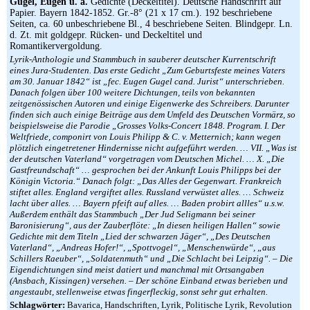
Gugel, Eugen u. a.
Gedichte (Deckeltitel). Deutsche Handschrift auf
Papier. Bayern 1842-1852. Gr.-8° (21 x 17 cm.). 192 beschriebene
Seiten, ca. 60 unbeschriebene Bl., 4 beschriebene Seiten. Blindgepr. Ln.
d. Zt. mit goldgepr. Rücken- und Deckeltitel und
Romantikervergoldung.
Lyrik-Anthologie und Stammbuch in sauberer deutscher Kurrentschrift
eines Jura-Studenten. Das erste Gedicht „Zum Geburtsfeste meines Vaters
am 30. Januar 1842“ ist „fec. Eugen Gugel cand. Jurist“ unterschrieben.
Danach folgen über 100 weitere Dichtungen, teils von bekannten
zeitgenössischen Autoren und einige Eigenwerke des Schreibers. Darunter
finden sich auch einige Beiträge aus dem Umfeld des Deutschen Vormärz, so
beispielsweise die Parodie „Grosses Volks-Concert 1848. Program. I. Der
Weltfriede, componirt von Louis Philipp & C. v. Metternich; kann wegen
plötzlich eingetretener Hindernisse nicht aufgeführt werden. … VII. „Was ist
der deutschen Vaterland“ vorgetragen vom Deutschen Michel. … X. „Die
Gastfreundschaft“ … gesprochen bei der Ankunft Louis Philipps bei der
Königin Victoria.“ Danach folgt: „Das Alles der Gegenwart. Frankreich
stiftet alles. England vergiftet alles. Russland verwüstet alles. … Schweiz
lacht über alles. … Bayern pfeift auf alles. … Baden probirt allles“ u.s.w.
Außerdem enthält das Stammbuch „Der Jud Seligmann bei seiner
Baronisierung“, aus der Zauberflöte: „In diesen heiligen Hallen“ sowie
Gedichte mit dem Titeln „Lied der schwarzen Jäger“, „Des Deutschen
Vaterland“, „Andreas Hofer!“, „Spottvogel“, „Menschenwürde“, „aus
Schillers Raeuber“, „Soldatenmuth“ und „Die Schlacht bei Leipzig“. – Die
Eigendichtungen sind meist datiert und manchmal mit Ortsangaben
(Ansbach, Kissingen) versehen. – Der schöne Einband etwas berieben und
angestaubt, stellenweise etwas fingerfleckig, sonst sehr gut erhalten.
Schlagwörter:
Bavarica, Handschriften, Lyrik, Politische Lyrik, Revolution