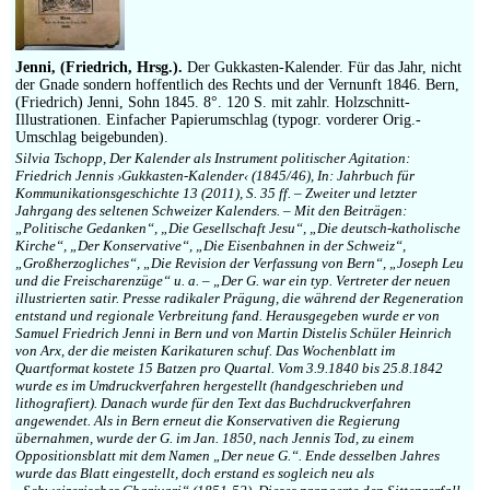
Impressum
Jenni, (Friedrich, Hrsg.).
Der Gukkasten-Kalender. Für das Jahr, nicht
der Gnade sondern hoffentlich des Rechts und der Vernunft 1846. Bern,
(Friedrich) Jenni, Sohn 1845. 8°. 120 S. mit zahlr. Holzschnitt-
Illustrationen. Einfacher Papierumschlag (typogr. vorderer Orig.-
Umschlag beigebunden).
Silvia Tschopp, Der Kalender als Instrument politischer Agitation:
Friedrich Jennis ›Gukkasten-Kalender‹ (1845/46), In: Jahrbuch für
Kommunikationsgeschichte 13 (2011), S. 35 ff. – Zweiter und letzter
Jahrgang des seltenen Schweizer Kalenders. – Mit den Beiträgen:
„Politische Gedanken“, „Die Gesellschaft Jesu“, „Die deutsch-katholische
Kirche“, „Der Konservative“, „Die Eisenbahnen in der Schweiz“,
„Großherzogliches“, „Die Revision der Verfassung von Bern“, „Joseph Leu
und die Freischarenzüge“ u. a. – „Der G. war ein typ. Vertreter der neuen
illustrierten satir. Presse radikaler Prägung, die während der Regeneration
entstand und regionale Verbreitung fand. Herausgegeben wurde er von
Samuel Friedrich Jenni in Bern und von Martin Distelis Schüler Heinrich
von Arx, der die meisten Karikaturen schuf. Das Wochenblatt im
Quartformat kostete 15 Batzen pro Quartal. Vom 3.9.1840 bis 25.8.1842
wurde es im Umdruckverfahren hergestellt (handgeschrieben und
lithografiert). Danach wurde für den Text das Buchdruckverfahren
angewendet. Als in Bern erneut die Konservativen die Regierung
übernahmen, wurde der G. im Jan. 1850, nach Jennis Tod, zu einem
Oppositionsblatt mit dem Namen „Der neue G.“. Ende desselben Jahres
wurde das Blatt eingestellt, doch erstand es sogleich neu als