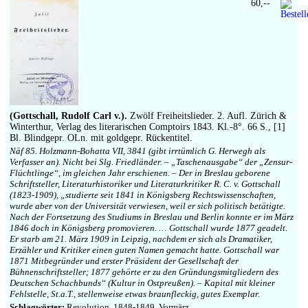
60,--
(Gottschall, Rudolf Carl v.).
Zwölf Freiheitslieder. 2. Aufl. Zürich &
Winterthur, Verlag des literarischen Comptoirs 1843. Kl.-8°. 66 S., [1]
Bl. Blindgepr. OLn. mit goldgepr. Rückentitel.
Näf 85. Holzmann-Bohatta VII, 3841 (gibt irrtümlich G. Herwegh als
Verfasser an). Nicht bei Slg. Friedländer. – „Taschenausgabe“ der „Zensur-
Flüchtlinge“, im gleichen Jahr erschienen. – Der in Breslau geborene
Schriftsteller, Literaturhistoriker und Literaturkritiker R. C. v. Gottschall
(1823-1909), „studierte seit 1841 in Königsberg Rechtswissenschaften,
wurde aber von der Universität verwiesen, weil er sich politisch betätigte.
Nach der Fortsetzung des Studiums in Breslau und Berlin konnte er im März
1846 doch in Königsberg promovieren. … Gottschall wurde 1877 geadelt.
Er starb am 21. März 1909 in Leipzig, nachdem er sich als Dramatiker,
Erzähler und Kritiker einen guten Namen gemacht hatte. Gottschall war
1871 Mitbegründer und erster Präsident der Gesellschaft der
Bühnenschriftsteller; 1877 gehörte er zu den Gründungsmitgliedern des
Deutschen Schachbunds“ (Kultur in Ostpreußen). – Kapital mit kleiner
Fehlstelle, St.a.T., stellenweise etwas braunfleckig, gutes Exemplar.
Schlagwörter:
Revolution, 1848-1849, Vormärz