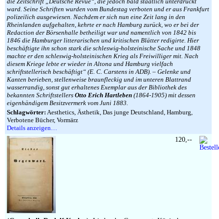
die Zeitschrift „Deutsche Revue“, die jedoch bald staatlich unterdrückt
ward. Seine Schriften wurden vom Bundestag verboten und er aus Frankfurt
polizeilich ausgewiesen. Nachdem er sich nun eine Zeit lang in den
Rheinlanden aufgehalten, kehrte er nach Hamburg zurück, wo er bei der
Redaction der Börsenhalle betheiligt war und namentlich von 1842 bis
1846 die Hamburger litterarischen und kritischen Blätter redigirte. Hier
beschäftigte ihn schon stark die schleswig-holsteinische Sache und 1848
machte er den schleswig-holsteinischen Krieg als Freiwilliger mit. Nach
diesem Kriege lebte er wieder in Altona und Hamburg vielfach
schriftstellerisch beschäftigt“ (E. C. Carstens in ADB). – Gelenke und
Kanten berieben, stellenweise braunfleckig und im unteren Blattrand
wasserrandig, sonst gut erhaltenes Exemplar aus der Bibliothek des
bekannten Schriftstellers
Otto Erich Hartleben
(1864-1905) mit dessen
eigenhändigem Besitzvermerk vom Juni 1883.
Schlagwörter:
Aesthetics, Ästhetik, Das junge Deutschland, Hamburg,
Verbotene Bücher, Vormärz
Details anzeigen…
120,--