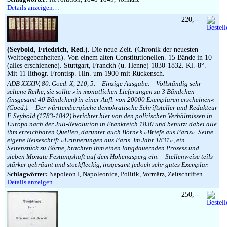
Details anzeigen…
220,--
(Seybold, Friedrich, Red.).
Die neue Zeit. (Chronik der neuesten
Weltbegebenheiten). Von einem alten Constitutionellen. 15 Bände in 10
(alles erschienene). Stuttgart, Franckh (u. Henne) 1830-1832. Kl.-8°.
Mit 11 lithogr. Frontisp. Hln. um 1900 mit Rückensch.
ADB XXXIV, 80. Goed. X, 210, 5. – Einzige Ausgabe. – Vollständig sehr
seltene Reihe, sie sollte »in monatlichen Lieferungen zu 3 Bändchen
(insgesamt 40 Bändchen) in einer Aufl. von 20000 Exemplaren erscheinen«
(Goed.). – Der württembergische demokratische Schriftsteller und Redakteur
F. Seybold (1783-1842) berichtet hier von den politischen Verhältnissen in
Europa nach der Juli-Revolution in Frankreich 1830 und benutzt dabei alle
ihm erreichbaren Quellen, darunter auch Börne’s »Briefe aus Paris«. Seine
eigene Reiseschrift »Erinnerungen aus Paris. Im Jahr 1831«, ein
Seitenstück zu Börne, brachten ihm einen langdauernden Prozess und
sieben Monate Festungshaft auf dem Hohenasperg ein. – Stellenweise teils
stärker gebräunt und stockfleckig, insgesamt jedoch sehr gutes Exemplar.
Schlagwörter:
Napoleon I, Napoleonica, Politik, Vormärz, Zeitschriften
Details anzeigen…
250,--