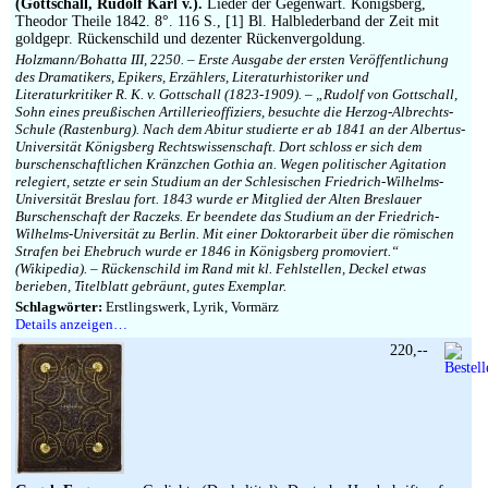
(Gottschall, Rudolf Karl v.).
Lieder der Gegenwart. Königsberg,
Theodor Theile 1842. 8°. 116 S., [1] Bl. Halblederband der Zeit mit
goldgepr. Rückenschild und dezenter Rückenvergoldung.
Holzmann/Bohatta III, 2250. – Erste Ausgabe der ersten Veröffentlichung
des Dramatikers, Epikers, Erzählers, Literaturhistoriker und
Literaturkritiker R. K. v. Gottschall (1823-1909). – „Rudolf von Gottschall,
Sohn eines preußischen Artillerieoffiziers, besuchte die Herzog-Albrechts-
Schule (Rastenburg). Nach dem Abitur studierte er ab 1841 an der Albertus-
Universität Königsberg Rechtswissenschaft. Dort schloss er sich dem
burschenschaftlichen Kränzchen Gothia an. Wegen politischer Agitation
relegiert, setzte er sein Studium an der Schlesischen Friedrich-Wilhelms-
Universität Breslau fort. 1843 wurde er Mitglied der Alten Breslauer
Burschenschaft der Raczeks. Er beendete das Studium an der Friedrich-
Wilhelms-Universität zu Berlin. Mit einer Doktorarbeit über die römischen
Strafen bei Ehebruch wurde er 1846 in Königsberg promoviert.“
(Wikipedia). – Rückenschild im Rand mit kl. Fehlstellen, Deckel etwas
berieben, Titelblatt gebräunt, gutes Exemplar.
Schlagwörter:
Erstlingswerk, Lyrik, Vormärz
Details anzeigen…
220,--