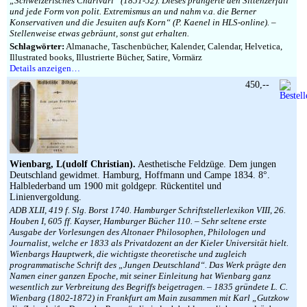
„Schweizerisches Charivari“ (1851-52). Dieses prangerte den Sittenzerfall
und jede Form von polit. Extremismus an und nahm v.a. die Berner
Konservativen und die Jesuiten aufs Korn“ (P. Kaenel in HLS-online). –
Stellenweise etwas gebräunt, sonst gut erhalten.
Schlagwörter:
Almanache, Taschenbücher, Kalender, Calendar, Helvetica,
Illustrated books, Illustrierte Bücher, Satire, Vormärz
Details anzeigen…
450,--
Wienbarg, L(udolf Christian).
Aesthetische Feldzüge. Dem jungen
Deutschland gewidmet. Hamburg, Hoffmann und Campe 1834. 8°.
Halblederband um 1900 mit goldgepr. Rückentitel und
Linienvergoldung.
ADB XLII, 419 f. Slg. Borst 1740. Hamburger Schriftstellerlexikon VIII, 26.
Houben I, 605 ff. Kayser, Hamburger Bücher 110. – Sehr seltene erste
Ausgabe der Vorlesungen des Altonaer Philosophen, Philologen und
Journalist, welche er 1833 als Privatdozent an der Kieler Universität hielt.
Wienbargs Hauptwerk, die wichtigste theoretische und zugleich
programmatische Schrift des „Jungen Deutschland“. Das Werk prägte den
Namen einer ganzen Epoche, mit seiner Einleitung hat Wienbarg ganz
wesentlich zur Verbreitung des Begriffs beigetragen. – 1835 gründete L. C.
Wienbarg (1802-1872) in Frankfurt am Main zusammen mit Karl „Gutzkow