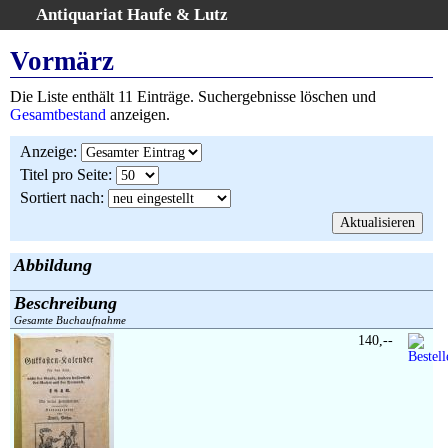
Antiquariat Haufe & Lutz
:
Volltextsuche
Vormärz
Home
Die Liste enthält 11 Einträge. Suchergebnisse löschen und
Gesamtbestand
Gesamtbestand
anzeigen.
Erweiterte Suche
Anzeige
:
Kategorien
Titel pro Seite
:
Schlagwörter
Sortiert nach
:
Suchergebnisse
Warenkorb
AGB
Abbildung
Widerruf
Beschreibung
Über uns
Gesamte Buchaufnahme
Aktuelle Kataloge
140,--
Kontakt
Ankauf
Links