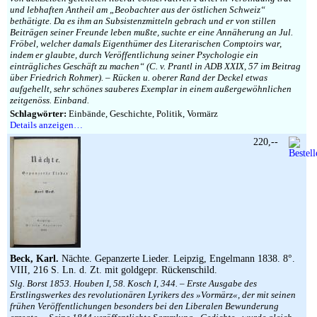
und lebhaften Antheil am „Beobachter aus der östlichen Schweiz“
bethätigte. Da es ihm an Subsistenzmitteln gebrach und er von stillen
Beiträgen seiner Freunde leben mußte, suchte er eine Annäherung an Jul.
Fröbel, welcher damals Eigenthümer des Literarischen Comptoirs war,
indem er glaubte, durch Veröffentlichung seiner Psychologie ein
einträgliches Geschäft zu machen“ (C. v. Prantl in ADB XXIX, 57 im Beitrag
über Friedrich Rohmer). – Rücken u. oberer Rand der Deckel etwas
aufgehellt, sehr schönes sauberes Exemplar in einem außergewöhnlichen
zeitgenöss. Einband.
Schlagwörter:
Einbände, Geschichte, Politik, Vormärz
Details anzeigen…
220,--
Beck, Karl.
Nächte. Gepanzerte Lieder. Leipzig, Engelmann 1838. 8°.
VIII, 216 S. Ln. d. Zt. mit goldgepr. Rückenschild.
Slg. Borst 1853. Houben I, 58. Kosch I, 344. – Erste Ausgabe des
Erstlingswerkes des revolutionären Lyrikers des »Vormärz«, der mit seinen
frühen Veröffentlichungen besonders bei den Liberalen Bewunderung