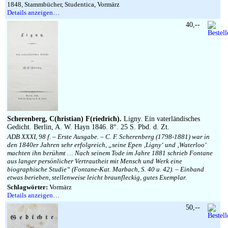
1848, Stammbücher, Studentica, Vormärz
Details anzeigen…
40,--
Scherenberg, C(hristian) F(riedrich).
Ligny. Ein vaterländisches
Gedicht. Berlin, A. W. Hayn 1846. 8°. 25 S. Pbd. d. Zt.
ADB XXXI, 98 f. – Erste Ausgabe. – C. F. Scherenberg (1798-1881) war in
den 1840er Jahren sehr erfolgreich, „seine Epen ‚Ligny‘ und ‚Waterloo‘
machten ihn berühmt … Nach seinem Tode im Jahre 1881 schrieb Fontane
aus langer persönlicher Vertrautheit mit Mensch und Werk eine
biographische Studie“ (Fontane-Kat. Marbach, S. 40 u. 42). – Einband
etwas berieben, stellenweise leicht braunfleckig, gutes Exemplar.
Schlagwörter:
Vormärz
Details anzeigen…
50,--