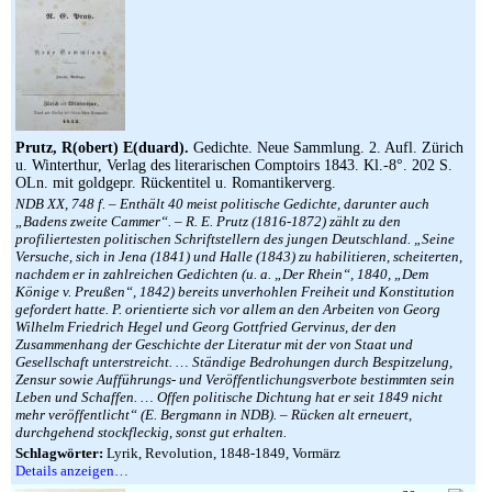
Prutz, R(obert) E(duard).
Gedichte. Neue Sammlung. 2. Aufl. Zürich
u. Winterthur, Verlag des literarischen Comptoirs 1843. Kl.-8°. 202 S.
OLn. mit goldgepr. Rückentitel u. Romantikerverg.
NDB XX, 748 f. – Enthält 40 meist politische Gedichte, darunter auch
„Badens zweite Cammer“. – R. E. Prutz (1816-1872) zählt zu den
profiliertesten politischen Schriftstellern des jungen Deutschland. „Seine
Versuche, sich in Jena (1841) und Halle (1843) zu habilitieren, scheiterten,
nachdem er in zahlreichen Gedichten (u. a. „Der Rhein“, 1840, „Dem
Könige v. Preußen“, 1842) bereits unverhohlen Freiheit und Konstitution
gefordert hatte. P. orientierte sich vor allem an den Arbeiten von Georg
Wilhelm Friedrich Hegel und Georg Gottfried Gervinus, der den
Zusammenhang der Geschichte der Literatur mit der von Staat und
Gesellschaft unterstreicht. … Ständige Bedrohungen durch Bespitzelung,
Zensur sowie Aufführungs- und Veröffentlichungsverbote bestimmten sein
Leben und Schaffen. … Offen politische Dichtung hat er seit 1849 nicht
mehr veröffentlicht“ (E. Bergmann in NDB). – Rücken alt erneuert,
durchgehend stockfleckig, sonst gut erhalten.
Schlagwörter:
Lyrik, Revolution, 1848-1849, Vormärz
Details anzeigen…