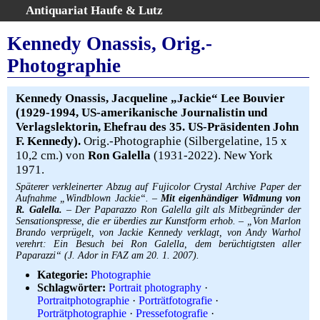
Antiquariat Haufe & Lutz
:
Volltextsuche
Kennedy Onassis, Orig.-
Home
Photographie
Gesamtbestand
Erweiterte Suche
Kennedy Onassis, Jacqueline „Jackie“ Lee Bouvier
Kategorien
(1929-1994, US-amerikanische Journalistin und
Verlagslektorin, Ehefrau des 35. US-Präsidenten John
Schlagwörter
F. Kennedy).
Orig.-Photographie (Silbergelatine, 15 x
Warenkorb
10,2 cm.) von
Ron Galella
(1931-2022). New York
AGB
1971.
Widerruf
Späterer verkleinerter Abzug auf Fujicolor Crystal Archive Paper der
Aufnahme „Windblown Jackie“. –
Mit eigenhändiger Widmung von
Über uns
R. Galella.
– Der Paparazzo Ron Galella gilt als Mitbegründer der
Sensationspresse, die er überdies zur Kunstform erhob. – „Von Marlon
Aktuelle Kataloge
Brando verprügelt, von Jackie Kennedy verklagt, von Andy Warhol
Kontakt
verehrt: Ein Besuch bei Ron Galella, dem berüchtigtsten aller
Paparazzi“ (J. Ador in FAZ am 20. 1. 2007).
Ankauf
Kategorie:
Photographie
Links
Schlagwörter:
Portrait photography
·
Portraitphotographie
·
Porträtfotografie
·
Impressum
Porträtphotographie
·
Pressefotografie
·