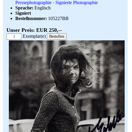
Pressephotographie
·
Signierte Photographie
Sprache:
Englisch
Signiert
Bestellnummer:
105227BB
Unser Preis: EUR 250,--
Exemplar(e)