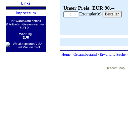
Links
Unser Preis: EUR 90,--
Impressum
Exemplar(e)
Ihr Warenkorb enthält
0 Artikel im Gesamtwert von
EUR 0,--
Währung:
EUR
Home
·
Gesamtbestand
·
Erweiterte Suche
HescomShop
- 