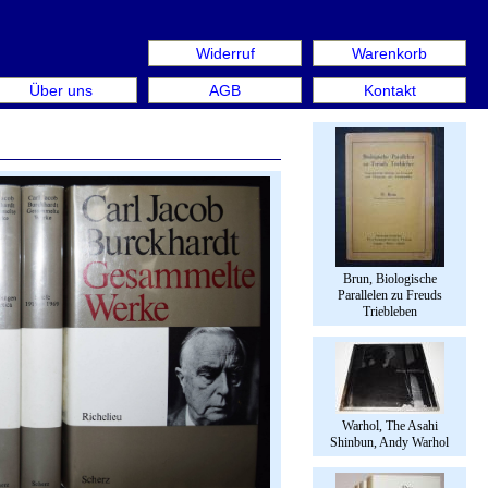
Widerruf
Warenkorb
 Bücher & Graphik 18.-20. September 2026, Kronprinzenpala
Über uns
AGB
Kontakt
Brun, Biologische
Parallelen zu Freuds
Triebleben
Warhol, The Asahi
Shinbun, Andy Warhol