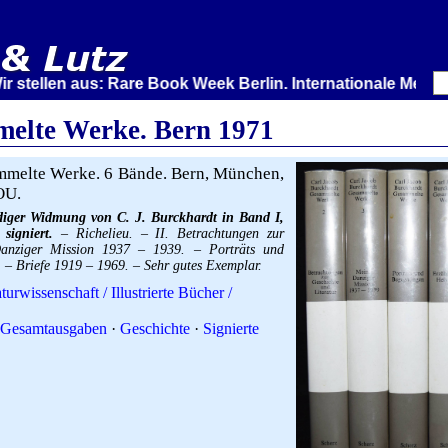
len aus: Rare Book Week Berlin. Internationale Messe für
elte Werke. Bern 1971
melte Werke. 6 Bände. Bern, München,
OU.
diger Widmung von C. J. Burckhardt in Band I,
signiert.
– Richelieu. – II. Betrachtungen zur
Danziger Mission 1937 – 1939. – Porträts und
 – Briefe 1919 – 1969. – Sehr gutes Exemplar.
turwissenschaft / Illustrierte Bücher /
Gesamtausgaben
·
Geschichte
·
Signierte