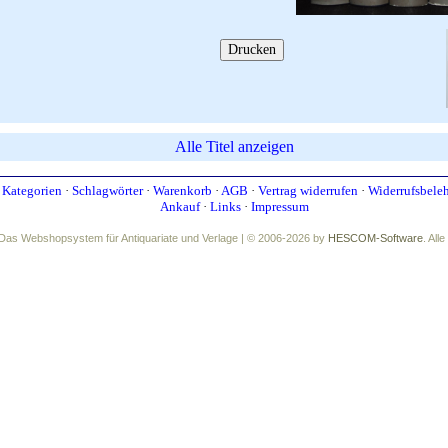
Alle Titel anzeigen
·
Kategorien
·
Schlagwörter
·
Warenkorb
·
AGB
·
Vertrag widerrufen
·
Widerrufsbele
Ankauf
·
Links
·
Impressum
Das Webshopsystem für Antiquariate und Verlage | © 2006-2026 by
HESCOM-Software
. All