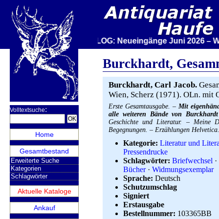
NEUER E-KATALOG: Neueingänge Juni 2026 – Wir stel
Burckhardt, Gesamm
Burckhardt, Carl Jacob.
Gesam
Wien, Scherz (1971). OLn. mit 
Erste Gesamtausgabe. –
Mit eigenhän
:
Volltextsuche
alle weiteren Bände von Burckhardt 
Geschichte und Literatur. – Meine 
Begegnungen. – Erzählungen Helvetica.
Home
Kategorie:
Literatur und Litera
Gesamtbestand
Pressendrucke
Schlagwörter:
Briefwechsel
·
Erweiterte Suche
Kategorien
Bücher
·
Widmungsexemplar
Schlagwörter
Sprache:
Deutsch
Schutzumschlag
Aktuelle Kataloge
Signiert
Erstausgabe
Ankauf
Bestellnummer:
103365BB