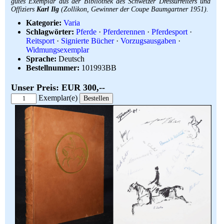
gutes Exemplar aus der Bibliothek des Schweizer Dressurreiters und
Offiziers
Karl Ilg
(Zollikon, Gewinner der Coupe Baumgartner 1951).
Kategorie:
Varia
Schlagwörter:
Pferde
·
Pferderennen
·
Pferdesport
·
Reitsport
·
Signierte Bücher
·
Vorzugsausgaben
·
Widmungsexemplar
Sprache:
Deutsch
Bestellnummer:
101993BB
Unser Preis: EUR 300,--
Exemplar(e)