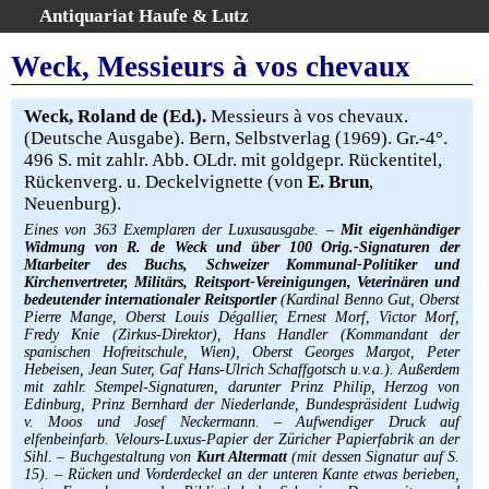
Antiquariat Haufe & Lutz
:
Volltextsuche
Weck, Messieurs à vos chevaux
Home
Gesamtbestand
Weck, Roland de (Ed.).
Messieurs à vos chevaux.
(Deutsche Ausgabe). Bern, Selbstverlag (1969). Gr.-4°.
Erweiterte Suche
496 S. mit zahlr. Abb. OLdr. mit goldgepr. Rückentitel,
Kategorien
Rückenverg. u. Deckelvignette (von
E. Brun
,
Schlagwörter
Neuenburg).
Warenkorb
Eines von 363 Exemplaren der Luxusausgabe. –
Mit eigenhändiger
Widmung von R. de Weck und über 100 Orig.-Signaturen der
AGB
Mtarbeiter des Buchs, Schweizer Kommunal-Politiker und
Kirchenvertreter, Militärs, Reitsport-Vereinigungen, Veterinären und
Widerruf
bedeutender internationaler Reitsportler
(Kardinal Benno Gut, Oberst
Über uns
Pierre Mange, Oberst Louis Dégallier, Ernest Morf, Victor Morf,
Fredy Knie (Zirkus-Direktor), Hans Handler (Kommandant der
Aktuelle Kataloge
spanischen Hofreitschule, Wien), Oberst Georges Margot, Peter
Hebeisen, Jean Suter, Gaf Hans-Ulrich Schaffgotsch u.v.a.). Außerdem
Kontakt
mit zahlr. Stempel-Signaturen, darunter Prinz Philip, Herzog von
Ankauf
Edinburg, Prinz Bernhard der Niederlande, Bundespräsident Ludwig
v. Moos und Josef Neckermann. – Aufwendiger Druck auf
Links
elfenbeinfarb. Velours-Luxus-Papier der Züricher Papierfabrik an der
Sihl. – Buchgestaltung von
Kurt Altermatt
(mit dessen Signatur auf S.
Impressum
15). – Rücken und Vorderdeckel an der unteren Kante etwas berieben,