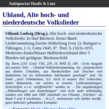
Antiquariat Haufe & Lutz
:
Volltextsuche
Uhland, Alte hoch- und
Home
niederdeutsche Volkslieder
Gesamtbestand
Erweiterte Suche
Uhland, Ludwig (Hrsg.).
Alte hoch- und niederdeutsche
Kategorien
Volkslieder. In fünf Büchern. Erster Band:
Liedersammlung.Zweite Abtheilung (von 2). Stuttgart u.
Schlagwörter
Tübingen, J. G. Cotta 1845. 8°. Titel, S. (563)-1055.
Warenkorb
Moderner dunkelblauer Halbledereinband über 5
AGB
Bünden mit goldgepr. Rückenschild.
Widerruf
Slg. Borst 2145. Goed. VIII, 239, 54. MNE II, 309. – Erste Ausgabe
des zweiten Teils. – Uhlands Volksliedersammlung, die „hauptsächlich
Über uns
aus älteren Urkunden, aus Handschriften und Drucken vom
fünfzehnten bis ins siebenzehnte Jahrhundert geschöpft“ sind. Sie
Aktuelle Kataloge
bietet „noch Unbekanntes, d.h. nicht in neuerer Zeit Gedrucktes,
Kontakt
neben Bekanntem, wie solches in neueren Liedersammlungen,
Zeitschriften u.s.w. veröffentlicht“ worden ist. – Die angekündigten
Ankauf
„Abhandlungen und Anmerkungen“ sind nicht mehr selbständig,
sondern erst 1866 und 1869 innerhalb von Uhlands „Schriften“ als
Links
Band 3 und 4 erschienen. – St.a.T., stellenweise teils stärker stockfl.,
gutes dekorativ gebundenes Exemplar.
Impressum