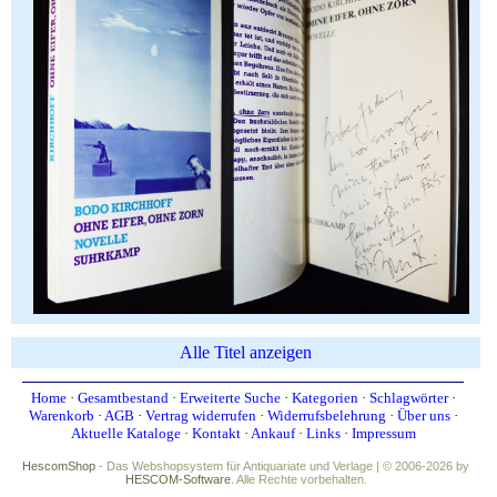
Alle Titel anzeigen
Home
·
Gesamtbestand
·
Erweiterte Suche
·
Kategorien
·
Schlagwörter
·
Warenkorb
·
AGB
·
Vertrag widerrufen
·
Widerrufsbelehrung
·
Über uns
·
Aktuelle Kataloge
·
Kontakt
·
Ankauf
·
Links
·
Impressum
HescomShop
- Das Webshopsystem für Antiquariate und Verlage | © 2006-2026 by
HESCOM-Software
. Alle Rechte vorbehalten.