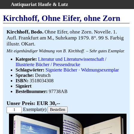
Antiquariat Haufe & Lutz
:
Volltextsuche
Kirchhoff, Ohne Eifer, ohne Zorn
Home
Gesamtbestand
Kirchhoff, Bodo.
Ohne Eifer, ohne Zorn. Novelle. 1.
Aufl. Frankfurt am M., Suhrkamp 1979. 8°. 99 S. Farbig
Erweiterte Suche
illustr. OKart.
Kategorien
Mit eigenhändiger Widmung von B. Kirchhoff. – Sehr gutes Exemplar.
Schlagwörter
Kategorie:
Literatur und Literaturwissenschaft /
Warenkorb
Illustrierte Bücher / Pressendrucke
Schlagwörter:
Signierte Bücher
·
Widmungsexemplar
AGB
Sprache:
Deutsch
Widerruf
ISBN:
3518034308
Signiert
Über uns
Bestellnummer:
97738AB
Aktuelle Kataloge
Kontakt
Unser Preis: EUR 30,--
Exemplar(e)
Ankauf
Links
Impressum