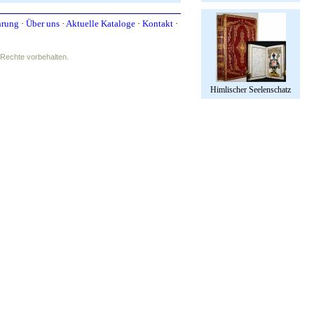
hrung
·
Über uns
·
Aktuelle Kataloge
·
Kontakt
·
e Rechte vorbehalten.
Himlischer Seelenschatz