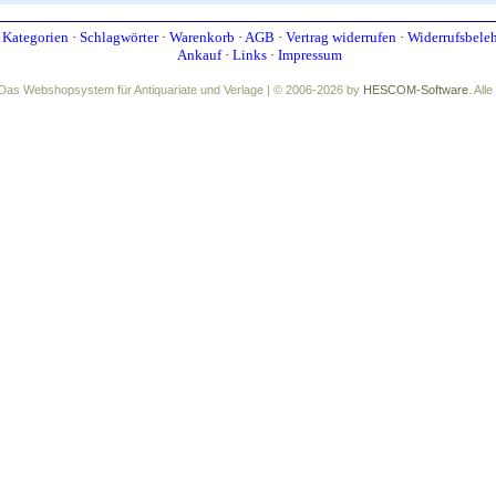
·
Kategorien
·
Schlagwörter
·
Warenkorb
·
AGB
·
Vertrag widerrufen
·
Widerrufsbele
Ankauf
·
Links
·
Impressum
Das Webshopsystem für Antiquariate und Verlage | © 2006-2026 by
HESCOM-Software
. All