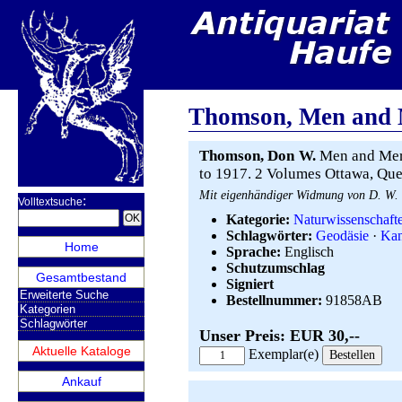
Thomson, Men and 
Thomson, Don W.
Men and Meri
to 1917. 2 Volumes Ottawa, Queen
Mit eigenhändiger Widmung von D. W. 
:
Volltextsuche
Kategorie:
Naturwissenschaft
Schlagwörter:
Geodäsie
·
Ka
Home
Sprache:
Englisch
Schutzumschlag
Gesamtbestand
Signiert
Erweiterte Suche
Bestellnummer:
91858AB
Kategorien
Schlagwörter
Unser Preis: EUR 30,--
Aktuelle Kataloge
Exemplar(e)
Ankauf