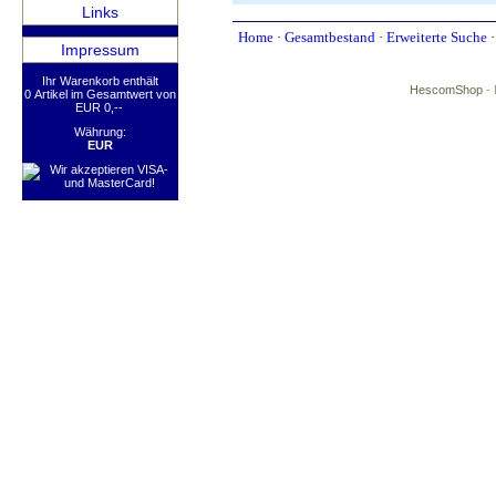
Links
Home
·
Gesamtbestand
·
Erweiterte Suche
Impressum
Ihr Warenkorb enthält
HescomShop
- 
0 Artikel im Gesamtwert von
EUR 0,--
Währung:
EUR