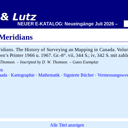
NEUER E-KATALOG: Neueingänge Juli 2026 – Wir stell
Meridians
dians. The History of Surveying an Mapping in Canada. Volume
’s Printer 1966 u. 1967. Gr.-8°. vii, 344 S.; iv, 342 S. mit zah
Thomson. – Inscripted by D. W. Thomson. – Gutes Exemplar.
en
nada
·
Kartographie
·
Mathematik
·
Signierte Bücher
·
Vermessungswe
Alle Titel anzeigen