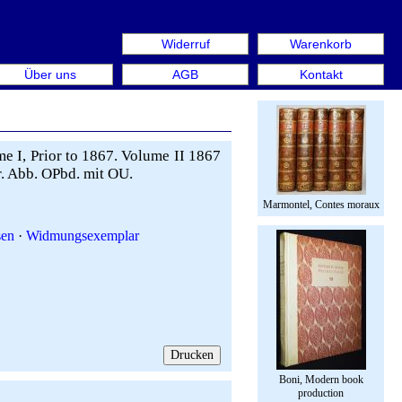
Widerruf
Warenkorb
en aus: Rare Book Week Berlin. Internationale Messe für B
Über uns
AGB
Kontakt
 I, Prior to 1867. Volume II 1867
lr. Abb. OPbd. mit OU.
Marmontel, Contes moraux
sen
·
Widmungsexemplar
Boni, Modern book
production