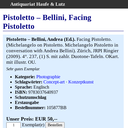
Antiquariat Haufe & Lutz
:
Volltextsuche
Pistoletto – Bellini, Facing
Home
Pistoletto
Gesamtbestand
Erweiterte Suche
Pistoletto – Bellini, Andrea (Ed.).
Facing Pistoletto.
Kategorien
(Michelangelo on Pistoletto. Michelangelo Pistoletto in
conversation with Andrea Bellini). Zürich, JRPI Ringier
Schlagwörter
(2009). 4°. 237, (1) S. mit zahlr. Duotone-Tafeln. OKart.
Warenkorb
mit illustr. OU.
AGB
Sehr gutes Exemplar.
Widerruf
Kategorie:
Photographie
Schlagwörter:
Concept-art
·
Konzeptkunst
Über uns
Sprache:
Englisch
Aktuelle Kataloge
ISBN:
9783037640937
Schutzumschlag
Kontakt
Erstausgabe
Ankauf
Bestellnummer:
105877BB
Links
Unser Preis: EUR 50,--
Impressum
Exemplar(e)