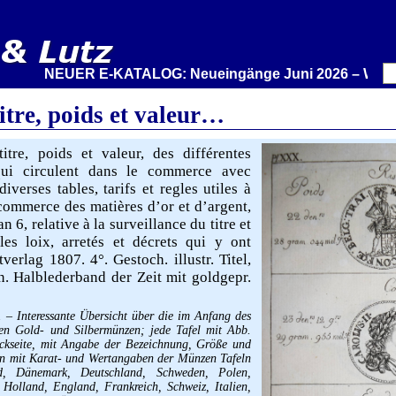
NEUER E-KATALOG: Neueingänge Juni 2026 – Wir stellen 
itre, poids et valeur…
tre, poids et valeur, des différentes
qui circulent dans le commerce avec
iverses tables, tarifs et regles utiles à
 commerce des matières d’or et d’argent,
n 6, relative à la surveillance du titre et
les loix, arretés et décrets qui y ont
verlag 1807. 4°. Gestoch. illustr. Titel,
ln. Halblederband der Zeit mit goldgepr.
 – Interessante Übersicht über die im Anfang des
den Gold- und Silbermünzen; jede Tafel mit Abb.
ckseite, mit Angabe der Bezeichnung, Größe und
len mit Karat- und Wertangaben der Münzen Tafeln
d, Dänemark, Deutschland, Schweden, Polen,
 Holland, England, Frankreich, Schweiz, Italien,