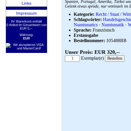
Spanien, Portugal, Amerika, Türkei und
Links
Gelenk etwas spröde, nur vereinzelt im B
Impressum
Kategorie:
Recht / Staat / Wirt
Schlagwörter:
Handelsgeschi
Ihr Warenkorb enthält
Numismatics
·
Numismatik
·
W
0 Artikel im Gesamtwert von
EUR 0,--
Sprache:
Französisch
Erstausgabe
Währung:
EUR
Bestellnummer:
105488BB
Unser Preis: EUR 320,--
Exemplar(e)