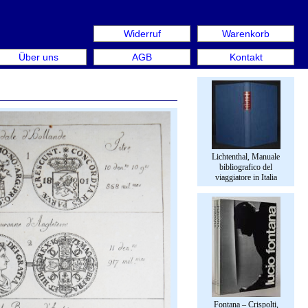
Widerruf
Warenkorb
aus: Rare Book Week Berlin. Internationale Messe für Büc
Über uns
AGB
Kontakt
Lichtenthal, Manuale
bibliografico del
viaggiatore in Italia
Fontana – Crispolti,