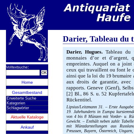
Darier, Tableau du t
Darier, Hugues.
Tableau du ti
monnaies d’or et d’argent, 
empreintes. Auquel on a joint d
:
Volltextsuche
ceux qui travaillent ou font le
ainsi que la loi du 19 brumaire a
aux droits de garantie, avec 
Home
rapports. Geneve (Genf), Selbst
Gesamtbestand
[2] Bl., 86 S. u. 52 Kupfertafe
Erweiterte Suche
Rückentitel.
Kategorien
Lipsius/Leitzmann 31. – Erste Ausgabe.
Schlagwörter
19. Jahrhunderts in Europa kursieren
von 4 bis 8 Münzen mit Vorder- u. Rü
Aktuelle Kataloge
Gewicht. – Enthält neben zahlr. Tabel
mit Münzdarstellungen aus Russlan
Ankauf
Preussen, Bayern, Österreich, Ungarn,