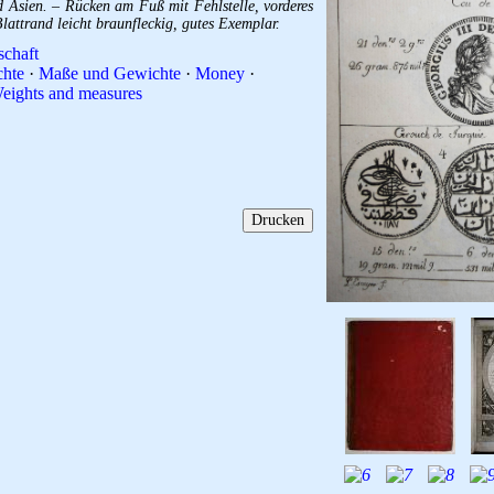
 Asien. – Rücken am Fuß mit Fehlstelle, vorderes
lattrand leicht braunfleckig, gutes Exemplar.
schaft
chte
·
Maße und Gewichte
·
Money
·
eights and measures