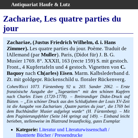
Antiquariat Haufe & Lutz
:
Volltextsuche
Zachariae, Les quatre parties du
Home
jour
Gesamtbestand
Erweiterte Suche
Zachariae, (Justus Friedrich Wilhelm, d. i. Hans
Kategorien
Zimmer).
Les quatre parties du jour. Poème. Traduit de
lAllemand (par
Muller
). Paris, (Didot für) J. B. G.
Schlagwörter
Musier 1769. 8°. XXXII, 163 (recte 159) S. mit gestoch.
Warenkorb
Front., 4 Kupfertafeln und 4 gestoch. Vignetten von
C.
AGB
Baquoy
nach
Ch(arles) Eisen
. Marm. Kalbslederband d.
Zt. mit goldgepr. Rückenschild u. floraler Rückenverg.
Widerruf
Cohen/Ricci 1073. Fürstenberg 92 u. 203. Sander 2062. – Erste
Über uns
französische Ausgabe der „Tageszeiten“ mit den schönen Kupfern
nach Charles Eisen (1720-1778). – Breitrandiger Didot-Druck auf
Aktuelle Kataloge
Bütten. – „Ein schöner Druck aus den Schlußjahren der Louis XV-Zeit
Kontakt
ist die Ausgabe von Zachariaes ‚Quatre parties du jour‘, die 1769 bei
dem Buchhändler Musier aufgelegt wurde“ (H. Fürstenberg). – Mit
Ankauf
dem Paginierungsfehler (Seite 144 springt auf 149). – Einband leicht
berieben, stellenweise im Blattrand braunfleckig, gutes Exemplar.
Links
Kategorie:
Literatur und Literaturwissenschaft /
Impressum
Illustrierte Bücher / Pressendrucke