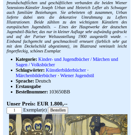
freundschaftlichen und geschäftlichen verbanden die beiden Wiener
Sezessions-Künstler Joseph Urban und Heinrich Lefler als Schwager
auch familiäre Beziehungen. Sie arbeiteten oft zusammen, Urban
lieferte dabei stets die dekorative Umrahmung zu Leflers
Illustrationen. Beide zählten zu den wichtigsten Künstlern des
europäischen Jugendstils. – Eines der Hauptwerke der deutschen
Jugendstil-Bücher, das nur in kleiner Auflage sehr aufwändig gedruckt
und auf der Pariser Weltausstellung 1900 ausgestellt wurde. –
Einband fachgerecht und geschmackvoll erneuert (farblich sehr gut
mit dem Deckelschild abgestimmt), im Blattrand vereinzelt leicht
fingerfleckig, schönes Exemplar.
Kategorie:
Kinder- und Jugendbücher / Märchen und
Sagen / Volksbücher
Schlagwörter:
Künstlerbilderbücher
·
Märchenbilderbücher
·
Wiener Jugendstil
Sprache:
Deutsch
Erstausgabe
Bestellnummer:
103650BB
Unser Preis: EUR 1.800,--
Exemplar(e)