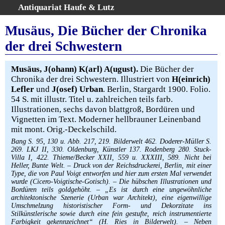
Antiquariat Haufe & Lutz
:
Volltextsuche
Musäus, Die Bücher der Chronika
Home
der drei Schwestern
Gesamtbestand
Erweiterte Suche
Musäus, J(ohann) K(arl) A(ugust).
Die Bücher der
Kategorien
Chronika der drei Schwestern. Illustriert von
H(einrich)
Lefler
und
J(osef) Urban
. Berlin, Stargardt 1900. Folio.
Schlagwörter
54 S. mit illustr. Titel u. zahlreichen teils farb.
Warenkorb
Illustrationen, sechs davon blattgroß, Bordüren und
AGB
Vignetten im Text. Moderner hellbrauner Leinenband
mit mont. Orig.-Deckelschild.
Widerruf
Bang S. 95, 130 u. Abb. 217, 219. Bilderwelt 462. Doderer-Müller S.
Über uns
269. LKJ II, 330. Oldenburg, Künstler 137. Rodenberg 280. Stuck-
Villa I, 422. Thieme/Becker XXII, 559 u. XXXIII, 589. Nicht bei
Aktuelle Kataloge
Heller, Bunte Welt. – Druck von der Reichsdruckerei, Berlin, mit einer
Kontakt
Type, die von Paul Voigt entworfen und hier zum ersten Mal verwendet
wurde (Cicero-Voigtische-Gotisch). – Die hübschen Illustrationen und
Ankauf
Bordüren teils goldgehöht. – „Es ist durch eine ungewöhnliche
architektonische Szenerie (Urban war Architekt), eine eigenwillige
Links
Umschmelzung historistischer Form- und Dekorzitate ins
Impressum
Stilkünstlerische sowie durch eine fein gestufte, reich instrumentierte
Farbigkeit gekennzeichnet“ (H. Ries in Bilderwelt). – Neben