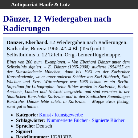
Antiquariat Haufe & Lutz
:
Volltextsuche
Dänzer, 12 Wiedergaben nach
Home
Radierungen
Gesamtbestand
Erweiterte Suche
Dänzer, Eberhard.
12 Wiedergaben nach Radierungen.
Kategorien
Karlsruhe, Berenz 1966. 4°. 4 Bl. (Text) mit 1
Selbstbildnis u. 12 Tafeln. Orig.-Leinenflügelmappe.
Schlagwörter
Eines von 200 num. Exemplaren. – Von Eberhard Dänzer unter dem
Warenkorb
Selbstbilnis signiert. – E. Dänzer (1935-2008) studierte 1954/’55 an
AGB
der Kunstakademie München, dann bis 1961 an der Karlsruher
Kunstakademie, wo er unter anderem Schüler von Karl Hubbuch, Emil
Widerruf
Wachter und Ernst Würtenberger war. 1966 bekam er ein Berlin-
Stipedium für Lithographie. Seine Bilder wurden in Karlsruhe, Berlin,
Über uns
Ansbach, Landau und Helsinki ausgestellt und sind vertreten in der
Staatlichen Kunsthalle Karlsruhe und in den Städtischen Sammlungen
Aktuelle Kataloge
Karlsruhe. Dänzer lebte zuletzt in Karlsruhe. – Mappe etwas fleckig,
Kontakt
sonst gut erhalten.
Ankauf
Kategorie:
Kunst / Kunstgewerbe
Schlagwörter:
Nummerierte Bücher
·
Signierte Bücher
Links
Sprache:
Deutsch
Impressum
Signiert
Bestellnummer:
102813BB