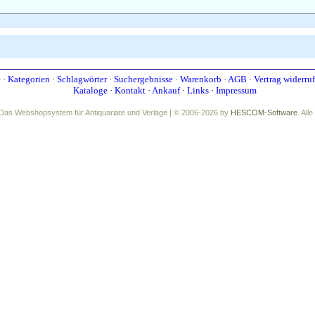
e
·
Kategorien
·
Schlagwörter
·
Suchergebnisse
·
Warenkorb
·
AGB
·
Vertrag widerru
Kataloge
·
Kontakt
·
Ankauf
·
Links
·
Impressum
Das Webshopsystem für Antiquariate und Verlage | © 2006-2026 by
HESCOM-Software
. All