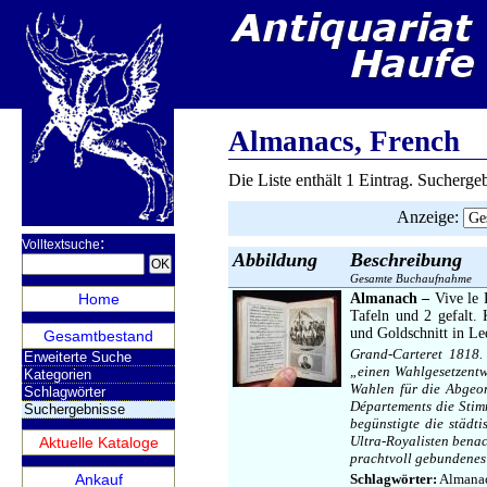
Almanacs, French
Die Liste enthält 1 Eintrag. Sucherg
Anzeige
:
:
Volltextsuche
Abbildung
Beschreibung
Gesamte Buchaufnahme
Home
Almanach –
Vive le 
Tafeln und 2 gefalt.
und Goldschnitt in Le
Gesamtbestand
Grand-Carteret 1818. 
Erweiterte Suche
„einen Wahlgesetzentw
Kategorien
Wahlen für die Abgeor
Schlagwörter
Départements die Sti
Suchergebnisse
begünstigte die städt
Ultra-Royalisten benac
Aktuelle Kataloge
prachtvoll gebundenes
Ankauf
Schlagwörter:
Almanach