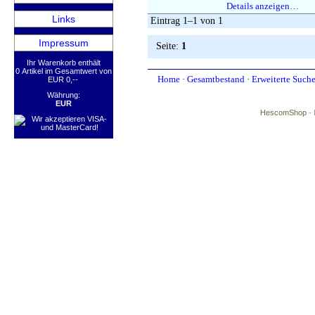
Details anzeigen…
Links
Eintrag 1–1 von 1
Impressum
Seite:
1
Ihr Warenkorb enthält
0 Artikel im Gesamtwert von
Home
·
Gesamtbestand
·
Erweiterte Such
EUR 0,--
Währung:
EUR
HescomShop
- 