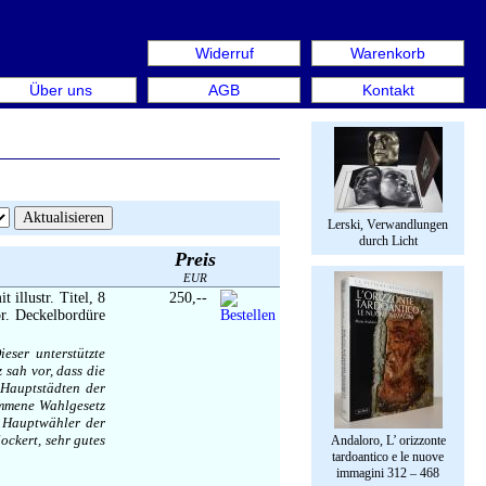
Widerruf
Warenkorb
n aus: Rare Book Week Berlin. Internationale Messe für Bü
Über uns
AGB
Kontakt
Lerski, Verwandlungen
durch Licht
Preis
EUR
 illustr. Titel, 8
250,--
pr. Deckelbordüre
eser unterstützte
sah vor, dass die
 Hauptstädten der
mmene Wahlgesetz
s Hauptwähler der
ockert, sehr gutes
Andaloro, L’ orizzonte
tardoantico e le nuove
immagini 312 – 468