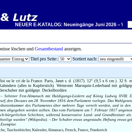
NEUER E-KATALOG: Neueingänge Juni 2026 – Wir stelle
ebnisse löschen und
Gesamtbestand
anzeigen.
Titel pro Seite
:
Sortiert nach
:
Roi ou le cri de la France. Paris, Janet s. d. (1817). 12° (9,5 x 6 cm.). 32 S. mit
 Kalendern (alles in Kupferstich). Weinroter Maroquin-Lederband mit goldge
derschuber mit goldgepr. Deckelbordüre.
– Seltener Fest-Almanach mit Huldigungs-Liedern auf König Ludwig XVIII. Di
urf, den Decazes am 28. November 1816 dem Parlament vorlegte. Das Wahlgesetz 
dnetenkammer des Parlamentes über mehrere Tage verteilt werden, und in den
mmen abgegeben werden sollten. Das vom Parlament am 7. Februar 1817 angeno
isch-bürgerlichen Schichten, während konservative Land- und Grundbesitzer al
hteiligt wurden“ (Wikipedia). – Der Schuber etwas angestaubt, Heftung etwas gel
 Exemplar.
e, Taschenbücher, Kalender, Almanacs, French, France, Frankreich