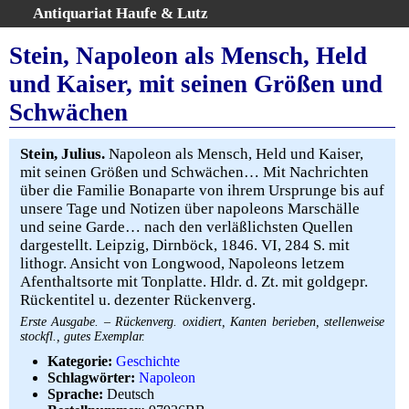
Antiquariat Haufe & Lutz
:
Volltextsuche
Stein, Napoleon als Mensch, Held
Home
und Kaiser, mit seinen Größen und
Gesamtbestand
Schwächen
Erweiterte Suche
Kategorien
Stein, Julius.
Napoleon als Mensch, Held und Kaiser,
Schlagwörter
mit seinen Größen und Schwächen… Mit Nachrichten
Warenkorb
über die Familie Bonaparte von ihrem Ursprunge bis auf
unsere Tage und Notizen über napoleons Marschälle
AGB
und seine Garde… nach den verläßlichsten Quellen
Widerruf
dargestellt. Leipzig, Dirnböck, 1846. VI, 284 S. mit
lithogr. Ansicht von Longwood, Napoleons letzem
Über uns
Afenthaltsorte mit Tonplatte. Hldr. d. Zt. mit goldgepr.
Aktuelle Kataloge
Rückentitel u. dezenter Rückenverg.
Kontakt
Erste Ausgabe. – Rückenverg. oxidiert, Kanten berieben, stellenweise
Ankauf
stockfl., gutes Exemplar.
Kategorie:
Geschichte
Links
Schlagwörter:
Napoleon
Impressum
Sprache:
Deutsch