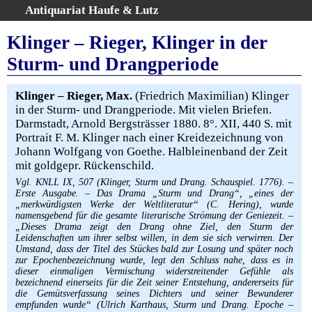
Antiquariat Haufe & Lutz
:
Volltextsuche
Klinger – Rieger, Klinger in der
Home
Sturm- und Drangperiode
Gesamtbestand
Erweiterte Suche
Klinger – Rieger, Max.
(Friedrich Maximilian) Klinger
Kategorien
in der Sturm- und Drangperiode. Mit vielen Briefen.
Darmstadt, Arnold Bergsträsser 1880. 8°. XII, 440 S. mit
Schlagwörter
Portrait F. M. Klinger nach einer Kreidezeichnung von
Warenkorb
Johann Wolfgang von Goethe. Halbleinenband der Zeit
AGB
mit goldgepr. Rückenschild.
Widerruf
Vgl. KNLL IX, 507 (Klinger, Sturm und Drang. Schauspiel. 1776). –
Erste Ausgabe. – Das Drama „Sturm und Drang“, „eines der
Über uns
„merkwürdigsten Werke der Weltliteratur“ (C. Hering), wurde
namensgebend für die gesamte literarische Strömung der Geniezeit. –
Aktuelle Kataloge
„Dieses Drama zeigt den Drang ohne Ziel, den Sturm der
Kontakt
Leidenschaften um ihrer selbst willen, in dem sie sich verwirren. Der
Umstand, dass der Titel des Stückes bald zur Losung und später noch
Ankauf
zur Epochenbezeichnung wurde, legt den Schluss nahe, dass es in
dieser einmaligen Vermischung widerstreitender Gefühle als
Links
bezeichnend einerseits für die Zeit seiner Entstehung, andererseits für
die Gemütsverfassung seines Dichters und seiner Bewunderer
Impressum
empfunden wurde“ (Ulrich Karthaus, Sturm und Drang. Epoche –