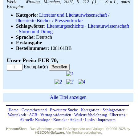
Werke – Wirkung. München, 2007, S. 112 f.). – St.a.T., gutes
Exemplar.
Kategorie:
Literatur und Literaturwissenschaft /
Illustrierte Bücher / Pressendrucke
Schlagwörter:
Literaturgeschichte
·
Literaturwissenschaft
·
Sturm und Drang
Sprache:
Deutsch
Erstausgabe
Bestellnummer:
108161BB
Unser Preis: EUR 70,--
Exemplar(e)
Alle Titel anzeigen
Home
·
Gesamtbestand
·
Erweiterte Suche
·
Kategorien
·
Schlagwörter
·
Warenkorb
·
AGB
·
Vertrag widerrufen
·
Widerrufsbelehrung
·
Über uns
·
Aktuelle Kataloge
·
Kontakt
·
Ankauf
·
Links
·
Impressum
HescomShop
- Das Webshopsystem für Antiquariate und Verlage | © 2006-2026 by
HESCOM-Software
. Alle Rechte vorbehalten.