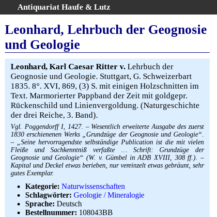
Antiquariat Haufe & Lutz
:
Volltextsuche
Leonhard, Lehrbuch der Geognosie
Home
und Geologie
Gesamtbestand
Erweiterte Suche
Leonhard, Karl Caesar Ritter v.
Lehrbuch der
Kategorien
Geognosie und Geologie. Stuttgart, G. Schweizerbart
1835. 8°. XVI, 869, (3) S. mit einigen Holzschnitten im
Schlagwörter
Text. Marmorierter Pappband der Zeit mit goldgepr.
Warenkorb
Rückenschild und Linienvergoldung. (Naturgeschichte
AGB
der drei Reiche, 3. Band).
Widerruf
Vgl. Poggendorff I, 1427. – Wesentlich erweiterte Ausgabe des zuerst
1830 erschienenen Werks „Grundzüge der Geognosie und Geologie“.
Über uns
– „Seine hervorragendste selbständige Publication ist die mit vielen
Fleiße und Sachkenntniß verfaßte … Schrift: Grundzüge der
Aktuelle Kataloge
Geognosie und Geologie“ (W. v. Gümbel in ADB XVIII, 308 ff.). –
Kontakt
Kapital und Deckel etwas berieben, nur vereinzelt etwas gebräunt, sehr
gutes Exemplar.
Ankauf
Kategorie:
Naturwissenschaften
Links
Schlagwörter:
Geologie / Mineralogie
Sprache:
Deutsch
Impressum
Bestellnummer:
108043BB