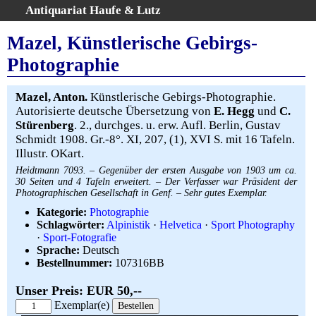
Antiquariat Haufe & Lutz
:
Volltextsuche
Mazel, Künstlerische Gebirgs-
Home
Photographie
Gesamtbestand
Erweiterte Suche
Mazel, Anton.
Künstlerische Gebirgs-Photographie.
Kategorien
Autorisierte deutsche Übersetzung von
E. Hegg
und
C.
Stürenberg
. 2., durchges. u. erw. Aufl. Berlin, Gustav
Schlagwörter
Schmidt 1908. Gr.-8°. XI, 207, (1), XVI S. mit 16 Tafeln.
Warenkorb
Illustr. OKart.
AGB
Heidtmann 7093. – Gegenüber der ersten Ausgabe von 1903 um ca.
30 Seiten und 4 Tafeln erweitert. – Der Verfasser war Präsident der
Widerruf
Photographischen Gesellschaft in Genf. – Sehr gutes Exemplar.
Über uns
Kategorie:
Photographie
Aktuelle Kataloge
Schlagwörter:
Alpinistik
·
Helvetica
·
Sport Photography
·
Sport-Fotografie
Kontakt
Sprache:
Deutsch
Ankauf
Bestellnummer:
107316BB
Links
Unser Preis: EUR 50,--
Impressum
Exemplar(e)