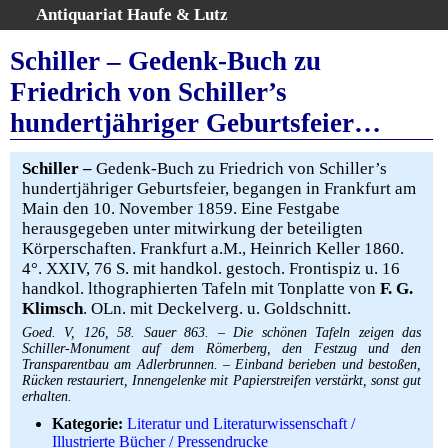
Antiquariat Haufe & Lutz
:
Volltextsuche
Schiller – Gedenk-Buch zu
Home
Friedrich von Schiller’s
Gesamtbestand
hundertjähriger Geburtsfeier…
Erweiterte Suche
Kategorien
Schiller –
Gedenk-Buch zu Friedrich von Schiller’s
Schlagwörter
hundertjähriger Geburtsfeier, begangen in Frankfurt am
Warenkorb
Main den 10. November 1859. Eine Festgabe
herausgegeben unter mitwirkung der beteiligten
AGB
Körperschaften. Frankfurt a.M., Heinrich Keller 1860.
Widerruf
4°. XXIV, 76 S. mit handkol. gestoch. Frontispiz u. 16
handkol. lthographierten Tafeln mit Tonplatte von
F. G.
Über uns
Klimsch
. OLn. mit Deckelverg. u. Goldschnitt.
Aktuelle Kataloge
Goed. V, 126, 58. Sauer 863. – Die schönen Tafeln zeigen das
Kontakt
Schiller-Monument auf dem Römerberg, den Festzug und den
Transparentbau am Adlerbrunnen. – Einband berieben und bestoßen,
Ankauf
Rücken restauriert, Innengelenke mit Papierstreifen verstärkt, sonst gut
Links
erhalten.
Impressum
Kategorie:
Literatur und Literaturwissenschaft /
Illustrierte Bücher / Pressendrucke