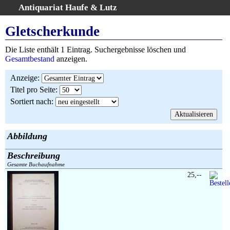
Antiquariat Haufe & Lutz
:
Volltextsuche
Gletscherkunde
Home
Die Liste enthält 1 Eintrag. Suchergebnisse löschen und
Gesamtbestand
Gesamtbestand
anzeigen.
Erweiterte Suche
Anzeige
:
Kategorien
Titel pro Seite
:
Schlagwörter
Sortiert nach
:
Suchergebnisse
Warenkorb
AGB
Abbildung
Widerruf
Beschreibung
Über uns
Gesamte Buchaufnahme
Aktuelle Kataloge
25,--
Kontakt
Ankauf
Links