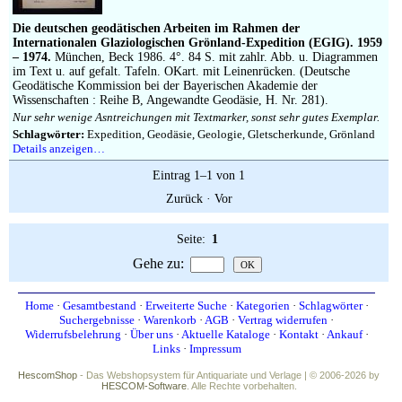
Impressum
Die deutschen geodätischen Arbeiten im Rahmen der
Internationalen Glaziologischen Grönland-Expedition (EGIG). 1959
– 1974.
München, Beck 1986. 4°. 84 S. mit zahlr. Abb. u. Diagrammen
im Text u. auf gefalt. Tafeln. OKart. mit Leinenrücken. (Deutsche
Geodätische Kommission bei der Bayerischen Akademie der
Wissenschaften : Reihe B, Angewandte Geodäsie, H. Nr. 281).
Nur sehr wenige Asntreichungen mit Textmarker, sonst sehr gutes Exemplar.
Schlagwörter:
Expedition, Geodäsie, Geologie, Gletscherkunde, Grönland
Details anzeigen…
Eintrag 1–1 von 1
Zurück
·
Vor
Seite:
1
Gehe zu
:
Home
·
Gesamtbestand
·
Erweiterte Suche
·
Kategorien
·
Schlagwörter
·
Suchergebnisse
·
Warenkorb
·
AGB
·
Vertrag widerrufen
·
Widerrufsbelehrung
·
Über uns
·
Aktuelle Kataloge
·
Kontakt
·
Ankauf
·
Links
·
Impressum
HescomShop
- Das Webshopsystem für Antiquariate und Verlage | © 2006-2026 by
HESCOM-Software
. Alle Rechte vorbehalten.