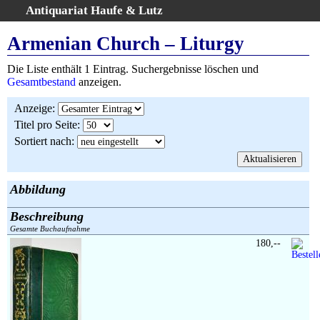
Antiquariat Haufe & Lutz
:
Volltextsuche
Armenian Church – Liturgy
Home
Die Liste enthält 1 Eintrag. Suchergebnisse löschen und
Gesamtbestand
Gesamtbestand
anzeigen.
Erweiterte Suche
Anzeige
:
Kategorien
Titel pro Seite
:
Schlagwörter
Sortiert nach
:
Suchergebnisse
Warenkorb
AGB
Abbildung
Widerruf
Beschreibung
Über uns
Gesamte Buchaufnahme
Aktuelle Kataloge
180,--
Kontakt
Ankauf
Links