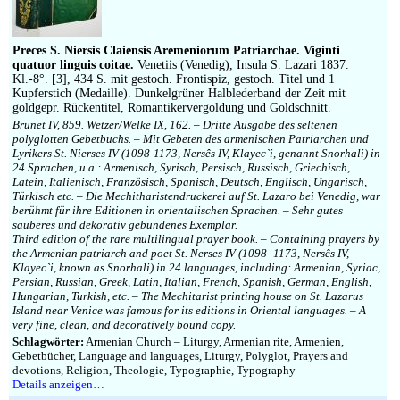
Impressum
Preces S. Niersis Claiensis Aremeniorum Patriarchae. Viginti
quatuor linguis coitae.
Venetiis (Venedig), Insula S. Lazari 1837.
Kl.-8°. [3], 434 S. mit gestoch. Frontispiz, gestoch. Titel und 1
Kupferstich (Medaille). Dunkelgrüner Halblederband der Zeit mit
goldgepr. Rückentitel, Romantikervergoldung und Goldschnitt.
Brunet IV, 859. Wetzer/Welke IX, 162. – Dritte Ausgabe des seltenen
polyglotten Gebetbuchs. – Mit Gebeten des armenischen Patriarchen und
Lyrikers St. Nierses IV (1098-1173, Nersês IV, Klayec`i, genannt Snorhali) in
24 Sprachen, u.a.: Armenisch, Syrisch, Persisch, Russisch, Griechisch,
Latein, Italienisch, Französisch, Spanisch, Deutsch, Englisch, Ungarisch,
Türkisch etc. – Die Mechitharistendruckerei auf St. Lazaro bei Venedig, war
berühmt für ihre Editionen in orientalischen Sprachen. – Sehr gutes
sauberes und dekorativ gebundenes Exemplar.
Third edition of the rare multilingual prayer book. – Containing prayers by
the Armenian patriarch and poet St. Nerses IV (1098–1173, Nersês IV,
Klayec`i, known as Snorhali) in 24 languages, including: Armenian, Syriac,
Persian, Russian, Greek, Latin, Italian, French, Spanish, German, English,
Hungarian, Turkish, etc. – The Mechitarist printing house on St. Lazarus
Island near Venice was famous for its editions in Oriental languages. – A
very fine, clean, and decoratively bound copy.
Schlagwörter:
Armenian Church – Liturgy, Armenian rite, Armenien,
Gebetbücher, Language and languages, Liturgy, Polyglot, Prayers and
devotions, Religion, Theologie, Typographie, Typography
Details anzeigen…