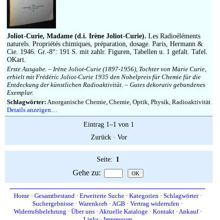
Impressum
Joliot-Curie, Madame (d.i. Irène Joliot-Curie).
Les Radioéléments
naturels. Propriétés chimiques, préparation, dosage. Paris, Hermann &
Cie. 1946. Gr.-8°: 191 S. mit zahlr. Figuren, Tabellen u. 1 gefalt. Tafel.
OKart.
Erste Ausgabe. – Irène Joliot-Curie (1897-1956), Tochter von Marie Curie,
erhielt mit Frédéric Joliot-Curie 1935 den Nobelpreis für Chemie für die
Entdeckung der künstlichen Radioaktivität. – Gutes dekorativ gebundenes
Exemplar.
Schlagwörter:
Anorganische Chemie, Chemie, Optik, Physik, Radioaktivität
Details anzeigen…
Eintrag 1–1 von 1
Zurück
·
Vor
Seite:
1
Gehe zu
:
Home
·
Gesamtbestand
·
Erweiterte Suche
·
Kategorien
·
Schlagwörter
·
Suchergebnisse
·
Warenkorb
·
AGB
·
Vertrag widerrufen
·
Widerrufsbelehrung
·
Über uns
·
Aktuelle Kataloge
·
Kontakt
·
Ankauf
·
Links
·
Impressum