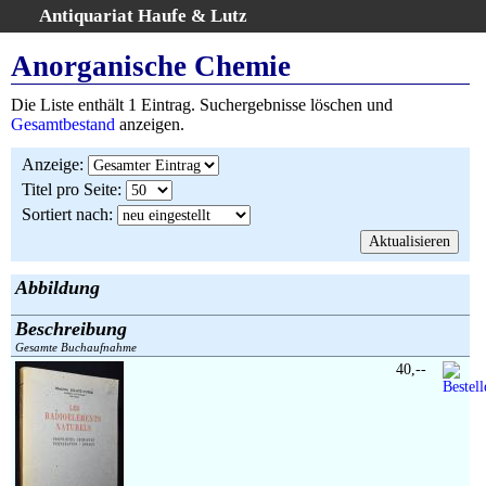
Antiquariat Haufe & Lutz
:
Volltextsuche
Anorganische Chemie
Home
Die Liste enthält 1 Eintrag. Suchergebnisse löschen und
Gesamtbestand
Gesamtbestand
anzeigen.
Erweiterte Suche
Anzeige
:
Kategorien
Titel pro Seite
:
Schlagwörter
Sortiert nach
:
Suchergebnisse
Warenkorb
AGB
Abbildung
Widerruf
Beschreibung
Über uns
Gesamte Buchaufnahme
Aktuelle Kataloge
40,--
Kontakt
Ankauf
Links