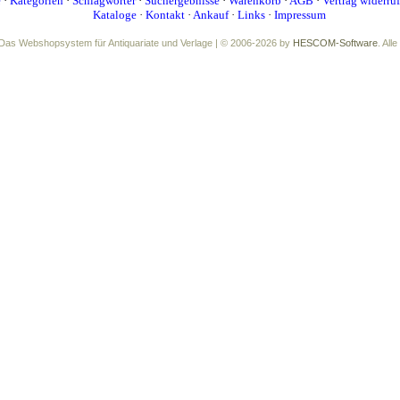
e
·
Kategorien
·
Schlagwörter
·
Suchergebnisse
·
Warenkorb
·
AGB
·
Vertrag widerru
Kataloge
·
Kontakt
·
Ankauf
·
Links
·
Impressum
Das Webshopsystem für Antiquariate und Verlage | © 2006-2026 by
HESCOM-Software
. All