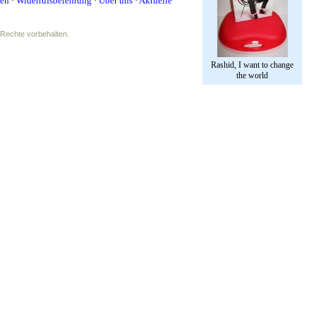
fen
·
Widerrufsbelehrung
·
Über uns
·
Aktuelle
e Rechte vorbehalten.
Rashid, I want to change
the world