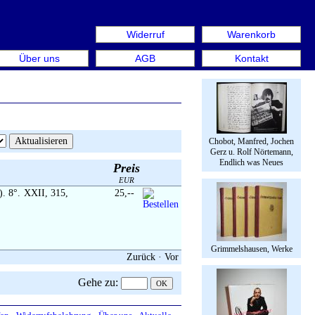
Widerruf
Warenkorb
n aus: Rare Book Week Berlin. Internationale Messe für B
Über uns
AGB
Kontakt
Chobot, Manfred, Jochen
Gerz u. Rolf Nörtemann,
Endlich was Neues
Preis
EUR
). 8°. XXII, 315,
25,--
Grimmelshausen, Werke
Zurück
·
Vor
Gehe zu
: