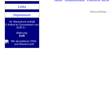
Home
·
Gesamtbestand
·
Erweiterte Such
Links
HescomShop
- 
Impressum
Ihr Warenkorb enthält
0 Artikel im Gesamtwert von
EUR 0,--
Währung:
EUR