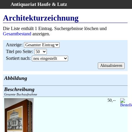
Antiquariat Haufe & Lutz
:
Volltextsuche
Architekturzeichnung
Home
Die Liste enthält 1 Eintrag. Suchergebnisse löschen und
Gesamtbestand
Gesamtbestand
anzeigen.
Erweiterte Suche
Anzeige
:
Kategorien
Titel pro Seite
:
Schlagwörter
Sortiert nach
:
Suchergebnisse
Warenkorb
AGB
Abbildung
Widerruf
Beschreibung
Über uns
Gesamte Buchaufnahme
Aktuelle Kataloge
50,--
Kontakt
Ankauf
Links