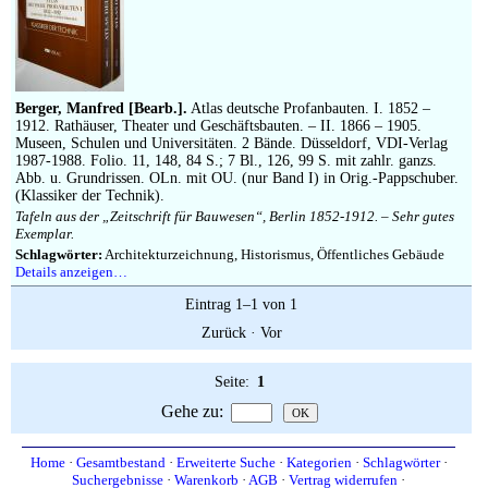
Impressum
Berger, Manfred [Bearb.].
Atlas deutsche Profanbauten. I. 1852 –
1912. Rathäuser, Theater und Geschäftsbauten. – II. 1866 – 1905.
Museen, Schulen und Universitäten. 2 Bände. Düsseldorf, VDI-Verlag
1987-1988. Folio. 11, 148, 84 S.; 7 Bl., 126, 99 S. mit zahlr. ganzs.
Abb. u. Grundrissen. OLn. mit OU. (nur Band I) in Orig.-Pappschuber.
(Klassiker der Technik).
Tafeln aus der „Zeitschrift für Bauwesen“, Berlin 1852-1912. – Sehr gutes
Exemplar.
Schlagwörter:
Architekturzeichnung, Historismus, Öffentliches Gebäude
Details anzeigen…
Eintrag 1–1 von 1
Zurück
·
Vor
Seite:
1
Gehe zu
:
Home
·
Gesamtbestand
·
Erweiterte Suche
·
Kategorien
·
Schlagwörter
·
Suchergebnisse
·
Warenkorb
·
AGB
·
Vertrag widerrufen
·