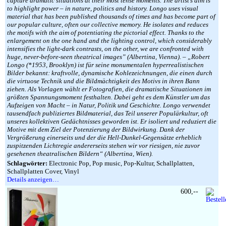
capture dramatic situations at their most tense moments. The artist’s aim is
to highlight power – in nature, politics and history. Longo uses visual
material that has been published thousands of times and has become part of
our popular culture, often our collective memory. He isolates and reduces
the motifs with the aim of potentiating the pictorial effect. Thanks to the
enlargement on the one hand and the lighting control, which considerably
intensifies the light-dark contrasts, on the other, we are confronted with
huge, never-before-seen theatrical images” (Albertina, Vienna). – „Robert
Longo (*1953, Brooklyn) ist für seine monumentalen hyperrealistischen
Bilder bekannt: kraftvolle, dynamische Kohlezeichnungen, die einen durch
die virtuose Technik und die Bildmächtigkeit des Motivs in ihren Bann
ziehen. Als Vorlagen wählt er Fotografien, die dramatische Situationen im
größten Spannungsmoment festhalten. Dabei geht es dem Künstler um das
Aufzeigen von Macht – in Natur, Politik und Geschichte. Longo verwendet
tausendfach publiziertes Bildmaterial, das Teil unserer Populärkultur, oft
unseres kollektiven Gedächtnisses geworden ist. Er isoliert und reduziert die
Motive mit dem Ziel der Potenzierung der Bildwirkung. Dank der
Vergrößerung einerseits und der die Hell-Dunkel-Gegensätze erheblich
zuspitzenden Lichtregie andererseits stehen wir vor riesigen, nie zuvor
gesehenen theatralischen Bildern“ (Albertina, Wien).
Schlagwörter:
Electronic Pop, Pop music, Pop-Kultur, Schallplatten,
Schallplatten Cover, Vinyl
Details anzeigen…
600,--