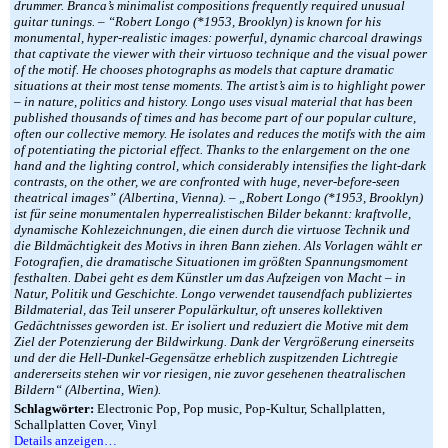
drummer. Branca’s minimalist compositions frequently required unusual
guitar tunings. – “Robert Longo (*1953, Brooklyn) is known for his
monumental, hyper-realistic images: powerful, dynamic charcoal drawings
that captivate the viewer with their virtuoso technique and the visual power
of the motif. He chooses photographs as models that capture dramatic
situations at their most tense moments. The artist’s aim is to highlight power
– in nature, politics and history. Longo uses visual material that has been
published thousands of times and has become part of our popular culture,
often our collective memory. He isolates and reduces the motifs with the aim
of potentiating the pictorial effect. Thanks to the enlargement on the one
hand and the lighting control, which considerably intensifies the light-dark
contrasts, on the other, we are confronted with huge, never-before-seen
theatrical images” (Albertina, Vienna). – „Robert Longo (*1953, Brooklyn)
ist für seine monumentalen hyperrealistischen Bilder bekannt: kraftvolle,
dynamische Kohlezeichnungen, die einen durch die virtuose Technik und
die Bildmächtigkeit des Motivs in ihren Bann ziehen. Als Vorlagen wählt er
Fotografien, die dramatische Situationen im größten Spannungsmoment
festhalten. Dabei geht es dem Künstler um das Aufzeigen von Macht – in
Natur, Politik und Geschichte. Longo verwendet tausendfach publiziertes
Bildmaterial, das Teil unserer Populärkultur, oft unseres kollektiven
Gedächtnisses geworden ist. Er isoliert und reduziert die Motive mit dem
Ziel der Potenzierung der Bildwirkung. Dank der Vergrößerung einerseits
und der die Hell-Dunkel-Gegensätze erheblich zuspitzenden Lichtregie
andererseits stehen wir vor riesigen, nie zuvor gesehenen theatralischen
Bildern“ (Albertina, Wien).
Schlagwörter:
Electronic Pop, Pop music, Pop-Kultur, Schallplatten,
Schallplatten Cover, Vinyl
Details anzeigen…