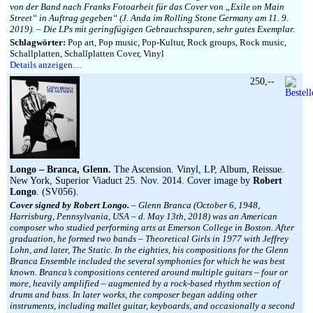
von der Band nach Franks Fotoarbeit für das Cover von „Exile on Main
Street“ in Auftrag gegeben“ (J. Anda im Rolling Stone Germany am 11. 9.
2019). – Die LPs mit geringfügigen Gebrauchsspuren, sehr gutes Exemplar.
Schlagwörter:
Pop art, Pop music, Pop-Kultur, Rock groups, Rock music,
Schallplatten, Schallplatten Cover, Vinyl
Details anzeigen…
250,--
Longo – Branca, Glenn.
The Ascension. Vinyl, LP, Album, Reissue.
New York, Superior Viaduct 25. Nov. 2014. Cover image by
Robert
Longo
. (SV056).
Cover signed by Robert Longo.
– Glenn Branca (October 6, 1948,
Harrisburg, Pennsylvania, USA – d. May 13th, 2018) was an American
composer who studied performing arts at Emerson College in Boston. After
graduation, he formed two bands – Theoretical Girls in 1977 with Jeffrey
Lohn, and later, The Static. In the eighties, his compositions for the Glenn
Branca Ensemble included the several symphonies for which he was best
known. Branca’s compositions centered around multiple guitars – four or
more, heavily amplified – augmented by a rock-based rhythm section of
drums and bass. In later works, the composer began adding other
instruments, including mallet guitar, keyboards, and occasionally a second