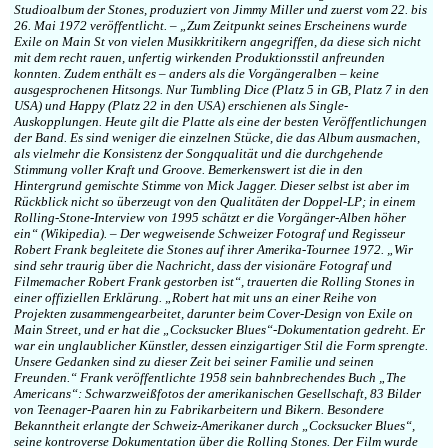
Studioalbum der Stones, produziert von Jimmy Miller und zuerst vom 22. bis
26. Mai 1972 veröffentlicht. – „Zum Zeitpunkt seines Erscheinens wurde
Exile on Main St von vielen Musikkritikern angegriffen, da diese sich nicht
mit dem recht rauen, unfertig wirkenden Produktionsstil anfreunden
konnten. Zudem enthält es – anders als die Vorgängeralben – keine
ausgesprochenen Hitsongs. Nur Tumbling Dice (Platz 5 in GB, Platz 7 in den
USA) und Happy (Platz 22 in den USA) erschienen als Single-
Auskopplungen. Heute gilt die Platte als eine der besten Veröffentlichungen
der Band. Es sind weniger die einzelnen Stücke, die das Album ausmachen,
als vielmehr die Konsistenz der Songqualität und die durchgehende
Stimmung voller Kraft und Groove. Bemerkenswert ist die in den
Hintergrund gemischte Stimme von Mick Jagger. Dieser selbst ist aber im
Rückblick nicht so überzeugt von den Qualitäten der Doppel-LP; in einem
Rolling-Stone-Interview von 1995 schätzt er die Vorgänger-Alben höher
ein“ (Wikipedia). – Der wegweisende Schweizer Fotograf und Regisseur
Robert Frank begleitete die Stones auf ihrer Amerika-Tournee 1972. „Wir
sind sehr traurig über die Nachricht, dass der visionäre Fotograf und
Filmemacher Robert Frank gestorben ist“, trauerten die Rolling Stones in
einer offiziellen Erklärung. „Robert hat mit uns an einer Reihe von
Projekten zusammengearbeitet, darunter beim Cover-Design von Exile on
Main Street, und er hat die „Cocksucker Blues“-Dokumentation gedreht. Er
war ein unglaublicher Künstler, dessen einzigartiger Stil die Form sprengte.
Unsere Gedanken sind zu dieser Zeit bei seiner Familie und seinen
Freunden.“ Frank veröffentlichte 1958 sein bahnbrechendes Buch „The
Americans“: Schwarzweißfotos der amerikanischen Gesellschaft, 83 Bilder
von Teenager-Paaren hin zu Fabrikarbeitern und Bikern. Besondere
Bekanntheit erlangte der Schweiz-Amerikaner durch „Cocksucker Blues“,
seine kontroverse Dokumentation über die Rolling Stones. Der Film wurde