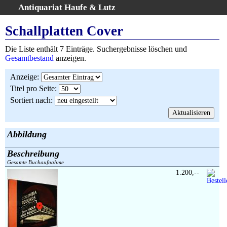
Antiquariat Haufe & Lutz
:
Volltextsuche
Schallplatten Cover
Home
Die Liste enthält 7 Einträge. Suchergebnisse löschen und
Gesamtbestand
Gesamtbestand
anzeigen.
Erweiterte Suche
Anzeige
:
Kategorien
Titel pro Seite
:
Schlagwörter
Sortiert nach
:
Suchergebnisse
Warenkorb
AGB
Abbildung
Widerruf
Beschreibung
Über uns
Gesamte Buchaufnahme
Aktuelle Kataloge
1.200,--
Kontakt
Ankauf
Links