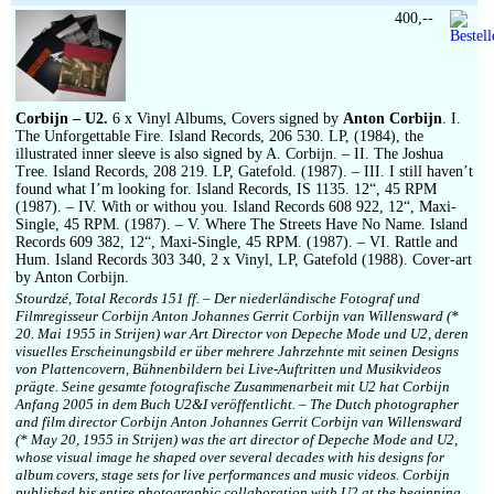
400,--
Corbijn – U2.
6 x Vinyl Albums, Covers signed by
Anton Corbijn
. I.
The Unforgettable Fire. Island Records, 206 530. LP, (1984), the
illustrated inner sleeve is also signed by A. Corbijn. – II. The Joshua
Tree. Island Records, 208 219. LP, Gatefold. (1987). – III. I still haven’t
found what I’m looking for. Island Records, IS 1135. 12“, 45 RPM
(1987). – IV. With or withou you. Island Records 608 922, 12“, Maxi-
Single, 45 RPM. (1987). – V. Where The Streets Have No Name. Island
Records 609 382, 12“, Maxi-Single, 45 RPM. (1987). – VI. Rattle and
Hum. Island Records 303 340, 2 x Vinyl, LP, Gatefold (1988). Cover-art
by Anton Corbijn.
Stourdzé, Total Records 151 ff. – Der niederländische Fotograf und
Filmregisseur Corbijn Anton Johannes Gerrit Corbijn van Willensward (*
20. Mai 1955 in Strijen) war Art Director von Depeche Mode und U2, deren
visuelles Erscheinungsbild er über mehrere Jahrzehnte mit seinen Designs
von Plattencovern, Bühnenbildern bei Live-Auftritten und Musikvideos
prägte. Seine gesamte fotografische Zusammenarbeit mit U2 hat Corbijn
Anfang 2005 in dem Buch U2&I veröffentlicht. – The Dutch photographer
and film director Corbijn Anton Johannes Gerrit Corbijn van Willensward
(* May 20, 1955 in Strijen) was the art director of Depeche Mode and U2,
whose visual image he shaped over several decades with his designs for
album covers, stage sets for live performances and music videos. Corbijn
published his entire photographic collaboration with U2 at the beginning