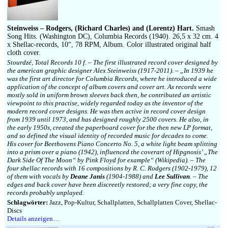
Impressum
Steinweiss – Rodgers, (Richard Charles) and (Lorentz) Hart.
Smash
Song Hits. (Washington DC), Columbia Records (1940). 26,5 x 32 cm. 4
x Shellac-records, 10“, 78 RPM, Album. Color illustrated original half
cloth cover.
Stourdzé, Total Records 10 f. – The first illustrated record cover designed by
the american graphic designer Alex Steinweiss (1917-2011). – „In 1939 he
was the first art director for Columbia Records, where he introduced a wide
application of the concept of album covers and cover art. As records were
mostly sold in uniform brown sleeves back then, he contributed an artistic
viewpoint to this practise, widely regarded today as the inventor of the
modern record cover designs. He was then active in record cover design
from 1939 until 1973, and has designed roughly 2500 covers. He also, in
the early 1950s, created the paperboard cover for the then new LP format,
and so defined the visual identity of recorded music for decades to come.
His cover for Beethovens Piano Concerto No. 5, a white light beam splitting
into a prism over a piano (1942), influenced the coverart of Hipgnosis’ „The
Dark Side Of The Moon“ by Pink Floyd for example“ (Wikipedia). – The
four shellac records with 16 compositions by R. C. Rodgers (1902-1979), 12
of them with vocals by
Deane Janis
(1904-1988) and
Lee Sullivan
. – The
edges and back cover have been discreetly restored; a very fine copy, the
records probably unplayed.
Schlagwörter:
Jazz, Pop-Kultur, Schallplatten, Schallplatten Cover, Shellac-
Discs
Details anzeigen…