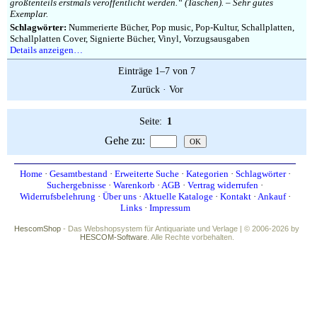
größtenteils erstmals veröffentlicht werden.“ (Taschen). – Sehr gutes
Exemplar.
Schlagwörter:
Nummerierte Bücher, Pop music, Pop-Kultur, Schallplatten,
Schallplatten Cover, Signierte Bücher, Vinyl, Vorzugsausgaben
Details anzeigen…
Einträge 1–7 von 7
Zurück
·
Vor
Seite:
1
Gehe zu
:
Home
·
Gesamtbestand
·
Erweiterte Suche
·
Kategorien
·
Schlagwörter
·
Suchergebnisse
·
Warenkorb
·
AGB
·
Vertrag widerrufen
·
Widerrufsbelehrung
·
Über uns
·
Aktuelle Kataloge
·
Kontakt
·
Ankauf
·
Links
·
Impressum
HescomShop
- Das Webshopsystem für Antiquariate und Verlage | © 2006-2026 by
HESCOM-Software
. Alle Rechte vorbehalten.