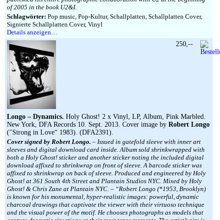
of 2005 in the book U2&I.
Schlagwörter:
Pop music, Pop-Kultur, Schallplatten, Schallplatten Cover,
Signierte Schallplatten Cover, Vinyl
Details anzeigen…
250,--
Longo – Dynamics.
Holy Ghost! 2 x Vinyl, LP, Album, Pink Marbled.
New York, DFA Records 10. Sept. 2013. Cover image by
Robert Longo
(″Strong in Love“ 1983). (DFA2391).
Cover signed by Robert Longo.
– Issued in gatefold sleeve with inner art
sleeves and digital download card inside. Album sold shrinkwrapped with
both a Holy Ghost! sticker and another sticker noting the included digital
download affixed to shrinkwrap on front of sleeve. A barcode sticker was
affixed to shrinkwrap on back of sleeve. Produced and engineered by Holy
Ghost! at 361 South 4th Street and Plantain Studios NYC. Mixed by Holy
Ghost! & Chris Zane at Plantain NYC. – “Robert Longo (*1953, Brooklyn)
is known for his monumental, hyper-realistic images: powerful, dynamic
charcoal drawings that captivate the viewer with their virtuoso technique
and the visual power of the motif. He chooses photographs as models that