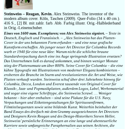
Steinweiss – Reagan, Kevin.
Alex Steinweiss. The inventor of the
modern album cover. Köln, Taschen (2009). Quer-Folio (34 x 40 cm.).
416 S., [2] Bl. mit zahlr. farb. Abb. Farbig illustr. Orig.-Halblederband
in Orig.-Leinenschuber.
Eines von 1600 num. Exemplaren; von Alex Steinweiss signiert.
– Texte in
Deutsch, Englisch und Französisch. – „Alex Steinweiss hat das Platten-
Cover in der uns bekannten Form erfunden – und eine neue grafische
Kunstform erschaffen. Als junger neuer Art Director für Columbia Records
warb er 1940 für eine neue Idee: Warum nicht die schlichte braune
Standardverpackung durch eine ins Auge springende Illustration ersetzen?
Das Unternehmen ließ es darauf ankommen, und binnen weniger Monate
stieg der Plattenumsatz um über 800%. Seine Cover für Columbia – die eine
kühne Typografie mit Illustrationen von moderner Eleganz kombinierten –
eroberten die Branche im Sturm und revolutionierten die Art und Weise, wie
Platten verkauft wurden. Steinweiss schuf über drei Jahrzehnte hinweg für
Columbia, Decca, London und Everest tausende von Original-Cover für
Klassik-, Jazz- und Popmusikplatten, außerdem Logos, Label, Werbematerial
und sogar eine eigene Schrifttype, die Steinweiss Scrawl. … Weniger
bekannt – hier aber enthalten – sind seine Plakate für die U.S. Navy,
Verpackungen und Etikettengestaltungen für Spirituosenfirmen,
Filmtitelsequenzen sowie seine bildende Kunst. Weiterhin beinhaltet der
Band Essays des dreifach mit dem Grammy ausgezeichneten Art Directors
und Designers Kevin Reagan und des Design-Historikers Steven Heller,
Steinweiss’ persönliche Erinnerungen an eine lange und abenteuerliche
Karriere sowie umfangreiche Paraphernalien aus seinen Archiven, die