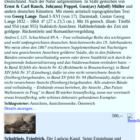
Deutschland. Nach der Natur aufgenommen. In Stahl gestochen von
Ernst & Carl Rauch, Joh(ann) Poppel, Gust(av) Ad(olf) Müller
und
andern deutschen Künstlern. Mit einem artistisch topographischen Text
von
Georg Lange
. Band I-XVI (von 17). Darmstadt, Gustav Georg
Lange 1832 – 1864. 4° (27 x 23,5 cm.). Mit 16 gestoch. illustr. Titelbl.
und 954 (statt 955) Stahlstich-Ansichten. Halblederbände der Zeit mit
goldgepr. Rückentiteln und Romantikervergoldung.
Andres I, 125. Schuchhard 49 A. – Fast vollständige Reihe des wichtigsten
und wohl umfangreichsten deutschen Ansichtenwerks des 19. Jahrhunderts.
Wie meist ohne den 1867 erschienenen Supplementband mit Nachträgen
und neu gezeichneten Ansichten größerer Städte, die in den früheren
Bänden entweder unvollständig waren oder deren Stadtbild sich durch die
beginnende Industrialisierung und das Städtewachstum verändert hatte. –
In Band XI fehlt die Ansicht Nr. 42 (Kohlmarkt in Braunschweig); in Band
XIV fehlt Nr. 37 (Lüneburg), dafür ist eine nicht verzeichnete Ansicht
(Stolberg) beigebunden; in Band XV fehlt Nr. 94 (Ballenstädt), dafür ist eine
nicht verzeichnete Ansicht (Nienburg) beigebunden. Alle anderen Bände
sind vollständig. – Einbände etwas berieben, die Ansicht „Das Palais
Wallenstein in Prag“ in Band III stärker braunfleckig, sonst nur vereinzelt
etwas braunfleckig, sehr schönes dekorativ gebundenes Exemplar.
Schlagwörter:
Ansichten, Ansichtenwerke, Österreich
Details anzeigen…
500,--
Schultheis, Friedrich.
Der Ludwig-Kanal. Seine Entstehung und