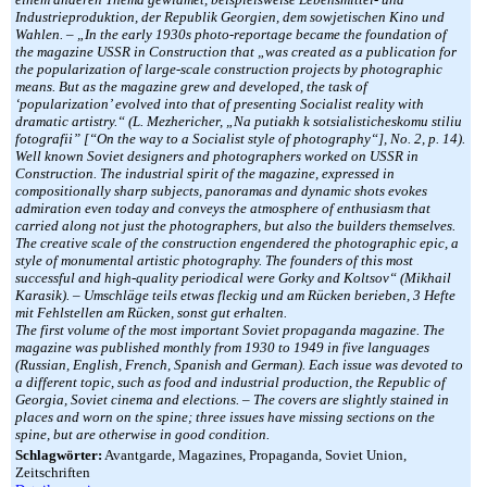
Industrieproduktion, der Republik Georgien, dem sowjetischen Kino und
Wahlen. – „In the early 1930s photo-reportage became the foundation of
the magazine USSR in Construction that „was created as a publication for
the popularization of large-scale construction projects by photographic
means. But as the magazine grew and developed, the task of
‘popularization’ evolved into that of presenting Socialist reality with
dramatic artistry.“ (L. Mezhericher, „Na putiakh k sotsialisticheskomu stiliu
fotografii” [“On the way to a Socialist style of photography“], No. 2, p. 14).
Well known Soviet designers and photographers worked on USSR in
Construction. The industrial spirit of the magazine, expressed in
compositionally sharp subjects, panoramas and dynamic shots evokes
admiration even today and conveys the atmosphere of enthusiasm that
carried along not just the photographers, but also the builders themselves.
The creative scale of the construction engendered the photographic epic, a
style of monumental artistic photography. The founders of this most
successful and high-quality periodical were Gorky and Koltsov“ (Mikhail
Karasik). – Umschläge teils etwas fleckig und am Rücken berieben, 3 Hefte
mit Fehlstellen am Rücken, sonst gut erhalten.
The first volume of the most important Soviet propaganda magazine. The
magazine was published monthly from 1930 to 1949 in five languages
(Russian, English, French, Spanish and German). Each issue was devoted to
a different topic, such as food and industrial production, the Republic of
Georgia, Soviet cinema and elections. – The covers are slightly stained in
places and worn on the spine; three issues have missing sections on the
spine, but are otherwise in good condition.
Schlagwörter:
Avantgarde, Magazines, Propaganda, Soviet Union,
Zeitschriften