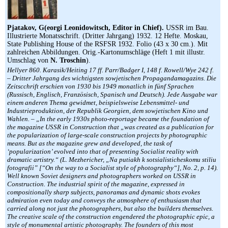
Pjatakov, G(eorgi Leonidowitsch, Editor in Chief).
USSR im Bau.
Illustrierte Monatsschrift. (Dritter Jahrgang) 1932. 12 Hefte. Moskau,
State Publishing House of the RSFSR 1932. Folio (43 x 30 cm.). Mit
zahlreichen Abbildungen. Orig.-Kartonumschläge (Heft 1 mit illustr.
Umschlag von
N. Troschin
).
Hellyer 860. Karasik/Heiting 17 ff. Parr/Badger I, 148 f. Rowell/Wye 242 f.
– Dritter Jahrgang des wichtigsten sowjetischen Propagandamagazins. Die
Zeitscchrift erschien von 1930 bis 1949 monatlich in fünf Sprachen
(Russisch, Englisch, Französisch, Spanisch und Deutsch). Jede Ausgabe war
einem anderen Thema gewidmet, beispielsweise Lebensmittel- und
Industrieproduktion, der Republik Georgien, dem sowjetischen Kino und
Wahlen. – „In the early 1930s photo-reportage became the foundation of
the magazine USSR in Construction that „was created as a publication for
the popularization of large-scale construction projects by photographic
means. But as the magazine grew and developed, the task of
‘popularization’ evolved into that of presenting Socialist reality with
dramatic artistry.“ (L. Mezhericher, „Na putiakh k sotsialisticheskomu stiliu
fotografii” [“On the way to a Socialist style of photography“], No. 2, p. 14).
Well known Soviet designers and photographers worked on USSR in
Construction. The industrial spirit of the magazine, expressed in
compositionally sharp subjects, panoramas and dynamic shots evokes
admiration even today and conveys the atmosphere of enthusiasm that
carried along not just the photographers, but also the builders themselves.
The creative scale of the construction engendered the photographic epic, a
style of monumental artistic photography. The founders of this most