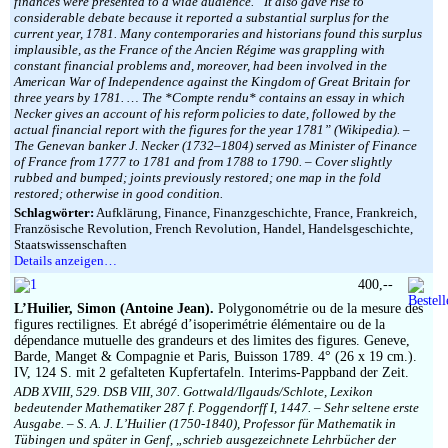
finances were presented to a wide audience. “It also gave rise to
considerable debate because it reported a substantial surplus for the
current year, 1781. Many contemporaries and historians found this surplus
implausible, as the France of the Ancien Régime was grappling with
constant financial problems and, moreover, had been involved in the
American War of Independence against the Kingdom of Great Britain for
three years by 1781. … The *Compte rendu* contains an essay in which
Necker gives an account of his reform policies to date, followed by the
actual financial report with the figures for the year 1781” (Wikipedia). –
The Genevan banker J. Necker (1732–1804) served as Minister of Finance
of France from 1777 to 1781 and from 1788 to 1790. – Cover slightly
rubbed and bumped; joints previously restored; one map in the fold
restored; otherwise in good condition.
Schlagwörter:
Aufklärung, Finance, Finanzgeschichte, France, Frankreich,
Französische Revolution, French Revolution, Handel, Handelsgeschichte,
Staatswissenschaften
Details anzeigen…
400,--
L’Huilier, Simon (Antoine Jean).
Polygonométrie ou de la mesure des
figures rectilignes. Et abrégé d’isoperimétrie élémentaire ou de la
dépendance mutuelle des grandeurs et des limites des figures. Geneve,
Barde, Manget & Compagnie et Paris, Buisson 1789. 4° (26 x 19 cm.).
IV, 124 S. mit 2 gefalteten Kupfertafeln. Interims-Pappband der Zeit.
ADB XVIII, 529. DSB VIII, 307. Gottwald/Ilgauds/Schlote, Lexikon
bedeutender Mathematiker 287 f. Poggendorff I, 1447. – Sehr seltene erste
Ausgabe. – S. A. J. L’Huilier (1750-1840), Professor für Mathematik in
Tübingen und später in Genf, „schrieb ausgezeichnete Lehrbücher der