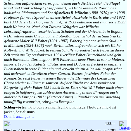
Schranken aufzurichten vermag, an denen auch die Liebe sich die Flügel
wund und krank schlägt“ (Klappentext). – Der bekannteste Roman des
badischen Pädagogen und Schriftstellers R. Wilhelm (1880-1970), seit 1908
Professor für neue Sprachen an der Helmholtzschule in Karlsruhe und 1932
bis 1933 deren Direktor, wurde im April 1933 entlassen und emigrierte 1939
nach Kolumbien. Nach dem Zweiten Weltgrieg war Wilhelm
Lehrbeauftragter an verschiedenen Schulen und der Universität in Bogota.
– Der interessante Umschlag mit Foto-Montagen schuf der in Saarbrücken
geborene Maler Will Faber (1901-1987). Faber ging nach seinem Studium
in München (1924-1926) nach Berlin. „Dort befreundet er sich mit Käthe
Kollwitz und Willi Jäckel. In seinem Schaffen orientiert sich Faber zu dieser
Zeit stark am Expressionismus. 1934 verlässt Faber Deutschland und geht
nach Barcelona. Dort beginnt Will Faber eine neue Phase in seiner Malerei.
Inspiriert von den Kubisten, Futuristen und Dadaisten flechtet er einzelne
Buchtstaben in seine Bilder ein und verwebt sie mit allen kalligraphischen
und malerischen Details zu einem Ganzen. Ebenso fasziniert Faber der
Kosmos. So setzt Faber in seinen Bildern die Elemente des kosmischen
Chaos wieder zu Einem zusammen. Auf der Flucht vor dem spanischen
Bürgerkrieg zieht Faber 1934 nach Ibiza. Dort stirbt Will Faber nach einen
langen Schaffenweg mit zahlreichen Ausstellungen und Ehrungen auch
außerhalb Europas 1987“ (Ketterer Kunst). – Randläsuren am Umschlag
unauffällig restauriert, sehr gutes Exemplar.
Schlagwörter:
Foto Schutzumschlag, Fotomontage, Photographic dust
jacket, Sozialismus
Details anzeigen…
400,--
Necker, (Jacques).
Compte rendu au Roi. Au mois de Janvier 1781.