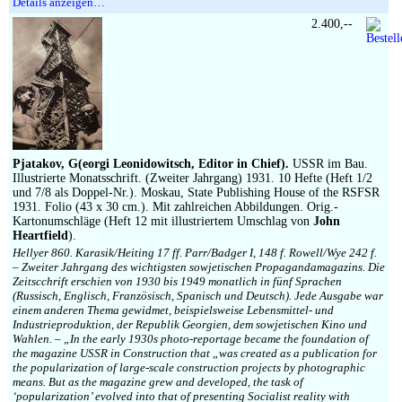
Details anzeigen…
2.400,--
Pjatakov, G(eorgi Leonidowitsch, Editor in Chief).
USSR im Bau.
Illustrierte Monatsschrift. (Zweiter Jahrgang) 1931. 10 Hefte (Heft 1/2
und 7/8 als Doppel-Nr.). Moskau, State Publishing House of the RSFSR
1931. Folio (43 x 30 cm.). Mit zahlreichen Abbildungen. Orig.-
Kartonumschläge (Heft 12 mit illustriertem Umschlag von
John
Heartfield
).
Hellyer 860. Karasik/Heiting 17 ff. Parr/Badger I, 148 f. Rowell/Wye 242 f.
– Zweiter Jahrgang des wichtigsten sowjetischen Propagandamagazins. Die
Zeitscchrift erschien von 1930 bis 1949 monatlich in fünf Sprachen
(Russisch, Englisch, Französisch, Spanisch und Deutsch). Jede Ausgabe war
einem anderen Thema gewidmet, beispielsweise Lebensmittel- und
Industrieproduktion, der Republik Georgien, dem sowjetischen Kino und
Wahlen. – „In the early 1930s photo-reportage became the foundation of
the magazine USSR in Construction that „was created as a publication for
the popularization of large-scale construction projects by photographic
means. But as the magazine grew and developed, the task of
‘popularization’ evolved into that of presenting Socialist reality with