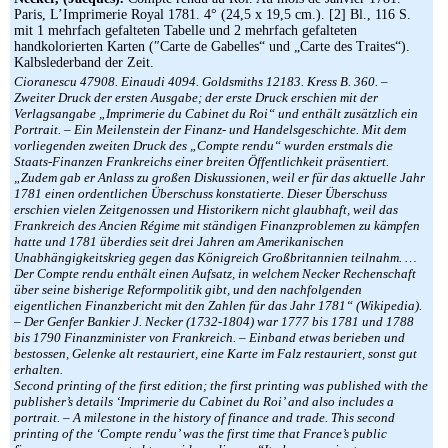
Paris, L’Imprimerie Royal 1781. 4° (24,5 x 19,5 cm.). [2] Bl., 116 S.
mit 1 mehrfach gefalteten Tabelle und 2 mehrfach gefalteten
handkolorierten Karten (″Carte de Gabelles“ und „Carte des Traites“).
Kalbslederband der Zeit.
Cioranescu 47908. Einaudi 4094. Goldsmiths 12183. Kress B. 360. –
Zweiter Druck der ersten Ausgabe; der erste Druck erschien mit der
Verlagsangabe „Imprimerie du Cabinet du Roi“ und enthält zusätzlich ein
Portrait. – Ein Meilenstein der Finanz- und Handelsgeschichte. Mit dem
vorliegenden zweiten Druck des „Compte rendu“ wurden erstmals die
Staats-Finanzen Frankreichs einer breiten Öffentlichkeit präsentiert.
„Zudem gab er Anlass zu großen Diskussionen, weil er für das aktuelle Jahr
1781 einen ordentlichen Überschuss konstatierte. Dieser Überschuss
erschien vielen Zeitgenossen und Historikern nicht glaubhaft, weil das
Frankreich des Ancien Régime mit ständigen Finanzproblemen zu kämpfen
hatte und 1781 überdies seit drei Jahren am Amerikanischen
Unabhängigkeitskrieg gegen das Königreich Großbritannien teilnahm. …
Der Compte rendu enthält einen Aufsatz, in welchem Necker Rechenschaft
über seine bisherige Reformpolitik gibt, und den nachfolgenden
eigentlichen Finanzbericht mit den Zahlen für das Jahr 1781“ (Wikipedia).
– Der Genfer Bankier J. Necker (1732-1804) war 1777 bis 1781 und 1788
bis 1790 Finanzminister von Frankreich. – Einband etwas berieben und
bestossen, Gelenke alt restauriert, eine Karte im Falz restauriert, sonst gut
erhalten.
Second printing of the first edition; the first printing was published with the
publisher’s details ‘Imprimerie du Cabinet du Roi’ and also includes a
portrait. – A milestone in the history of finance and trade. This second
printing of the ‘Compte rendu’ was the first time that France’s public