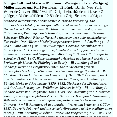
Giorgio Colli
und
Mazzino Montinari
. Weitergeführt von
Wolfgang
Müller-Lauter
und
Karl Pestalozzi
. 32 Bände. Berlin, New York,
Walter de Gruyter 1967-1995. 8°. Orig.-Leinenbände mit jeweils 2
goldgepr. Rückenschildern, 10 Bände mit Orig.-Schutzumschlägen.
Standard-Referenzwerk der modernen Nietzsche-Forschung. Die
italienischen Philologen Giorgio Colli und Mazzino Montinari bereinigten
Nietzsches Schriften und den Nachlass radikal von den ideologischen
Fälschungen, Kürzungen und chronologischen Verzerrungen, die seine
Schwester Elisabeth Förster-Nietzsche (insbesondere beim manipulierten
Konstrukt „Der Wille zur Macht“) vorgenommen hatte. – I. Abteilung (1., 2.
und 4. Band von 5), (1852–1869; Schriften, Gedichte, Tagebücher und
Entwürfe aus Nietzsches Jugendzeit, Schulzeit in Schulpforta und seiner
Studienzeit in Bonn und Leipzig). – II. Abteilung (5 Bände): Philologische
Schriften (1867–1873; Wissenschaftliche Arbeiten aus Nietzsches Zeit als
Professor für klassische Philologie in Basel). – III. Abteilung (5 in 6
Bänden): Werke und Fragmente (1869–1874; Die ersten großen
philosophischen Veröffentlichungen und der zugehörige Nachlass). – IV.
Abteilung (4 Bände): Werke und Fragmente (1875–1878, Übergangswerke
und der Beginn von Nietzsches aphoristischer Phase). – V. Abteilung (2
Bände): Werke und Fragmente (1879–1882, Die Phase der „Freigeisterei“
und der Ausarbeitung der „Fröhlichen Wissenschaft“). – VI. Abteilung (4
Bände): Werke und Fragmente (1883–1885, Die Entstehung von Nietzsches
wirkungsmächtigstem philosophischen Dichtwerk Also sprach Zarathustra,
Teile I–IV, nebst den sehr umfangreichen, vorbereitenden Notizen und
Entwürfen). – VII. Abteilung (4 in 5 Bänden): Werke und Fragmente (1885–
1887, Das reife Spätwerk und die scharfe Abrechnung mit der traditionellen
Moral). – VIII. Abteilung (3 Bände): Werke und Fragmente (1888–1889, Die
hochexplosiven, fieberhaften Schriften des letzten produktiven Jahres vor