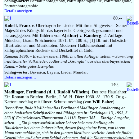
Schlagwörter:
Portrait photography, Portraitphotographie, Porträtfotografie,
Porträtphotographie
Details anzeigen…
80,--
Kobell, Franz v.
Oberbayrische Lieder. Mit ihren Singweisen. Seiner
Majestät des Königs für das bayerische Gebirgsvolk gesammelt und
herausgegeben. Mit Bildern von
A(rthur) v. Ramberg
. 2. Auflage.
München, Braun & Schneider 1871. 8°. 100 S., [1] Bl. mit Holzstich-
Illustrationen und Musiknoten. Moderner Halbleinenband mit
kalligraphischem Rücken- und Deckeltitel in Gold.
Rümann 1696. – Erschien zuerst 1860. In allen Auflagen selten. – Sammlung
traditioneller Volkslieder, Jodler und „Gsangln“ aus dem oberbayerischen
Raum. – Sehr gutes Exemplar.
Schlagwörter:
Bavarica, Bayern, Lieder, Mundart
Details anzeigen…
140,--
Madlinger, Ferdinand (d. i. Rudolf Wilhelm).
Der rote Hauslehrer.
Ein Roman in Briefen. Berlin, J. W. H. Dietz 1930. 8°. 170 S. Orig.-
Kartonumschlag mit illustr. Schutzumschlag (von
Will Faber
).
Bosch/Ertz, Rudolf Wilhelm alias Ferdinand Madlinger. Annäherung an
einen badischen Schriftsteller und Pädagogen in: Kraichgau 13, 1993, S.
263 ff. Emig/Schwarz/Zimmermann A 1118. Eymer 385. – Einzige Ausgabe,
selten. – „Ein junger sozialistischer Lehrer bekommt Stellung als
Hauslehrer bei einem Industriellen, dessen feingeistige Frau, von ihrem
Mann vernachlässigt, sich in den jungen Idealisten verliebt. Auch sie findet
Gegenliebe, muß aber zum Schluß erkennen, daß die Klassenunterscheidung