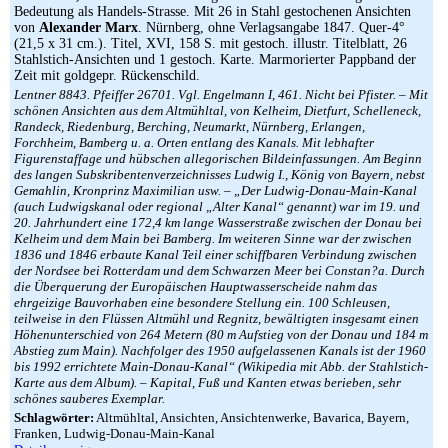
Bedeutung als Handels-Strasse. Mit 26 in Stahl gestochenen Ansichten
von
Alexander Marx
. Nürnberg, ohne Verlagsangabe 1847. Quer-4°
(21,5 x 31 cm.). Titel, XVI, 158 S. mit gestoch. illustr. Titelblatt, 26
Stahlstich-Ansichten und 1 gestoch. Karte. Marmorierter Pappband der
Zeit mit goldgepr. Rückenschild.
Lentner 8843. Pfeiffer 26701. Vgl. Engelmann I, 461. Nicht bei Pfister. – Mit
schönen Ansichten aus dem Altmühltal, von Kelheim, Dietfurt, Schelleneck,
Randeck, Riedenburg, Berching, Neumarkt, Nürnberg, Erlangen,
Forchheim, Bamberg u. a. Orten entlang des Kanals. Mit lebhafter
Figurenstaffage und hübschen allegorischen Bildeinfassungen. Am Beginn
des langen Subskribentenverzeichnisses Ludwig I., König von Bayern, nebst
Gemahlin, Kronprinz Maximilian usw. – „Der Ludwig-Donau-Main-Kanal
(auch Ludwigskanal oder regional „Alter Kanal“ genannt) war im 19. und
20. Jahrhundert eine 172,4 km lange Wasserstraße zwischen der Donau bei
Kelheim und dem Main bei Bamberg. Im weiteren Sinne war der zwischen
1836 und 1846 erbaute Kanal Teil einer schiffbaren Verbindung zwischen
der Nordsee bei Rotterdam und dem Schwarzen Meer bei Constan?a. Durch
die Überquerung der Europäischen Hauptwasserscheide nahm das
ehrgeizige Bauvorhaben eine besondere Stellung ein. 100 Schleusen,
teilweise in den Flüssen Altmühl und Regnitz, bewältigten insgesamt einen
Höhenunterschied von 264 Metern (80 m Aufstieg von der Donau und 184 m
Abstieg zum Main). Nachfolger des 1950 aufgelassenen Kanals ist der 1960
bis 1992 errichtete Main-Donau-Kanal“ (Wikipedia mit Abb. der Stahlstich-
Karte aus dem Album). – Kapital, Fuß und Kanten etwas berieben, sehr
schönes sauberes Exemplar.
Schlagwörter:
Altmühltal, Ansichten, Ansichtenwerke, Bavarica, Bayern,
Franken, Ludwig-Donau-Main-Kanal