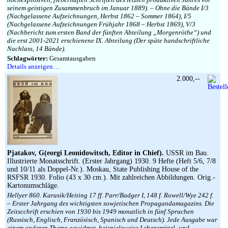
seinem geistigen Zusammenbruch im Januar 1889). – Ohne die Bände I/3
(Nachgelassene Aufzeichnungen, Herbst 1862 – Sommer 1864), I/5
(Nachgelassene Aufzeichnungen Frühjahr 1868 – Herbst 1869), V/3
(Nachbericht zum ersten Band der fünften Abteilung „Morgenröthe“) und
die erst 2001-2021 erschienene IX. Abteilung (Der späte handschriftliche
Nachlass, 14 Bände).
Schlagwörter:
Gesamtausgaben
Details anzeigen…
2.000,--
Pjatakov, G(eorgi Leonidowitsch, Editor in Chief).
USSR im Bau.
Illustrierte Monatsschrift. (Erster Jahrgang) 1930. 9 Hefte (Heft 5/6, 7/8
und 10/11 als Doppel-Nr.). Moskau, State Publishing House of the
RSFSR 1930. Folio (43 x 30 cm.). Mit zahlreichen Abbildungen. Orig.-
Kartonumschläge.
Hellyer 860. Karasik/Heiting 17 ff. Parr/Badger I, 148 f. Rowell/Wye 242 f.
– Erster Jahrgang des wichtigsten sowjetischen Propagandamagazins. Die
Zeitscchrift erschien von 1930 bis 1949 monatlich in fünf Sprachen
(Russisch, Englisch, Französisch, Spanisch und Deutsch). Jede Ausgabe war
einem anderen Thema gewidmet, beispielsweise Lebensmittel- und