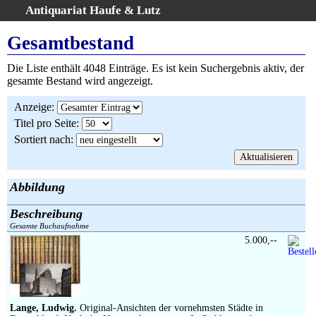
Antiquariat Haufe & Lutz
:
Volltextsuche
Gesamtbestand
Home
Die Liste enthält 4048 Einträge. Es ist kein Suchergebnis aktiv, der
Gesamtbestand
gesamte Bestand wird angezeigt.
Erweiterte Suche
Anzeige
:
Kategorien
Titel pro Seite
:
Schlagwörter
Sortiert nach
:
Warenkorb
AGB
Widerruf
Abbildung
Über uns
Beschreibung
Aktuelle Kataloge
Gesamte Buchaufnahme
5.000,--
Kontakt
Ankauf
Links
Impressum
Lange, Ludwig.
Original-Ansichten der vornehmsten Städte in