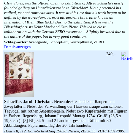
Clert, Paris, was the official opening exhibition of Alfred Schmela’s newly
founded gallery on Hunsrückenstraße in Düsseldorf. Klein presented his
radical, monochrome canvases. It was at this time that his work began to be
defined by the world-famous, matt ultramarine blue, later known as
International Klein Blue (IKB). During the exhibition, Klein met the
Düsseldorf artists Heinz Mack and Otto Piene. This led to close
collaboration with the German ZERO movement. – Slightly browned due to
the nature of the paper, but in very good condition.
Schlagwörter:
Avantgarde, Concept-art, Konzeptkunst, ZERO
Details anzeigen…
240,--
Schaeffer, Jacob Christian.
Neuentdeckte Theile an Raupen und
Zweyfaltern. Nebst der Verwandlung der Hauswurzraupe zum schönen
Tagvogel mit rothen Augenspiegeln. Nebst zwo Kupfertafeln mit Figuren
in Farben. Regensburg, Johann Leopold Montag 1754. Gr.-8° (23,5 x
19,5 cm.). [3] Bl., 54 S. und 2 handkol. gestoch. Tafeln mit 30
Abbildungen. Papierumschlag des 20. Jahrhunderts.
Hagen II, 112. Horn-Schenkling 19038. Nissen, ZBI 3633. VD18 10917985.