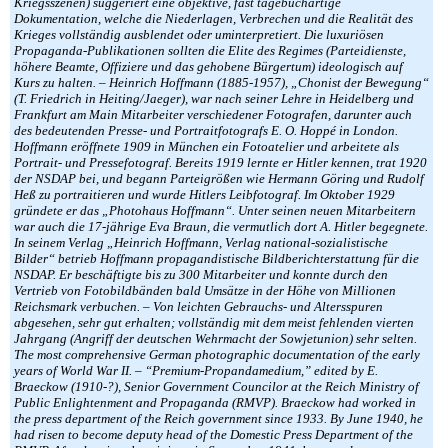
Kriegsszenen) suggeriert eine objektive, fast tagebuchartige
Dokumentation, welche die Niederlagen, Verbrechen und die Realität des
Krieges vollständig ausblendet oder uminterpretiert. Die luxuriösen
Propaganda-Publikationen sollten die Elite des Regimes (Parteidienste,
höhere Beamte, Offiziere und das gehobene Bürgertum) ideologisch auf
Kurs zu halten. – Heinrich Hoffmann (1885-1957), „Chonist der Bewegung“
(T. Friedrich in Heiting/Jaeger), war nach seiner Lehre in Heidelberg und
Frankfurt am Main Mitarbeiter verschiedener Fotografen, darunter auch
des bedeutenden Presse- und Portraitfotografs E. O. Hoppé in London.
Hoffmann eröffnete 1909 in München ein Fotoatelier und arbeitete als
Portrait- und Pressefotograf. Bereits 1919 lernte er Hitler kennen, trat 1920
der NSDAP bei, und begann Parteigrößen wie Hermann Göring und Rudolf
Heß zu portraitieren und wurde Hitlers Leibfotograf. Im Oktober 1929
gründete er das „Photohaus Hoffmann“. Unter seinen neuen Mitarbeitern
war auch die 17-jährige Eva Braun, die vermutlich dort A. Hitler begegnete.
In seinem Verlag „Heinrich Hoffmann, Verlag national-sozialistische
Bilder“ betrieb Hoffmann propagandistische Bildberichterstattung für die
NSDAP. Er beschäftigte bis zu 300 Mitarbeiter und konnte durch den
Vertrieb von Fotobildbänden bald Umsätze in der Höhe von Millionen
Reichsmark verbuchen. – Von leichten Gebrauchs- und Altersspuren
abgesehen, sehr gut erhalten; vollständig mit dem meist fehlenden vierten
Jahrgang (Angriff der deutschen Wehrmacht der Sowjetunion) sehr selten.
The most comprehensive German photographic documentation of the early
years of World War II. – “Premium-Propandamedium,” edited by E.
Braeckow (1910-?), Senior Government Councilor at the Reich Ministry of
Public Enlightenment and Propaganda (RMVP). Braeckow had worked in
the press department of the Reich government since 1933. By June 1940, he
had risen to become deputy head of the Domestic Press Department of the