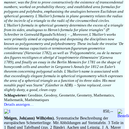
manner; was the first to prove constructively the existence of transcendental
numbers; worked on probability theory; and established area formulas for
polygons and polyhedra, emphasising the analogies between Euclidean and
spherical geometry. L’Huilier’s formula in plane geometry relates the radius
of the incircle of a triangle to the radii of the circumscribed circles.
L’Huilier’s formula in spherical geometry determines the excess of a triangle
from its sides, analogous to Heron’s formula for plane triangles” (P.
Schreiber in Gottwald/Ilgauds/Schlote). – „Moreover, L’Huilier’s works
were primarily aimed at expanding and deepening the disciplines now
known as polygonometry and polyhedrometry. These include the treatise ‘De
relatione mutua capacitatis et terminorum figurarum geometrice
considerata’ (Varsoviae 1782), as well as ‘Polygonométrie, ou de la mesure
des figures rectilignes et abrégé d’isopérimetrie élémentaire’ (Geneva
1789), and finally an essay in the Berlin Memoirs for 1781 on the shape of
honeycomb cells and another in Gergonne’s Annals for 1812 on Euler’s
theorem concerning polygonal solids. L’Huilier’s name is associated with
that exceedingly elegant formula in spherical trigonometry which expresses
the area of a spherical triangle as a function of its three sides. His most
notable pupil was Sturm” (Günther in ADB). – Spine replaced, cover
slightly dusty, a good, clean copy.
Schlagwörter:
Geodäsie, Geodesy, Geometrie, Geometry, Mathematics,
Mathematik, Mathématiques
Details anzeigen…
850,--
Meigen, Joh(ann) Wilh(elm).
Systematische Beschreibung der
europäischen Schmetterlinge. Mit Abbildungen auf Steintafeln. 3 Teile in
1 Band und Tafelband (zus. 2 Bände). Aachen und Leipzig, J. A. Mayer