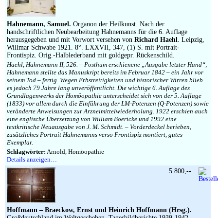
Hahnemann, Samuel.
Organon der Heilkunst. Nach der
handschriftlichen Neubearbeitung Hahnemanns für die 6. Auflage
herausgegeben und mit Vorwort versehen von
Richard Haehl
. Leipzig,
Willmar Schwabe 1921. 8°. LXXVII, 347, (1) S. mit Portrait-
Frontispiz. Orig.-Halblederband mit goldgepr. Rückenschild.
Haehl, Hahnemann II, 526. – Posthum erschienene „Ausgabe letzter Hand“;
Hahnemann stellte das Manuskript bereits im Februar 1842 – ein Jahr vor
seinem Tod – fertig. Wegen Erbstreitigkeiten und historischer Wirren blieb
es jedoch 79 Jahre lang unveröffentlicht. Die wichtige 6. Auflage des
Grundlagenwerks der Homöopathie unterscheidet sich von der 5. Auflage
(1833) vor allem durch die Einführung der LM-Potenzen (Q-Potenzen) sowie
veränderte Anweisungen zur Arzneimittelwiederholung. 1922 erschien auch
eine englische Übersetzung von William Boericke und 1992 eine
textkritische Neuausgabe von J. M. Schmidt. – Vorderdeckel berieben,
zusätzliches Portrait Hahnemanns verso Frontispiz montiert, gutes
Exemplar.
Schlagwörter:
Arnold, Homöopathie
Details anzeigen…
5.800,--
Hoffmann – Braeckow, Ernst und Heinrich Hoffmann (Hrsg.).
Großdeutschland im Weltgeschehen. Tagesbildberichte 1939-1942.