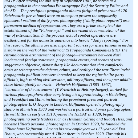
RMVP. After leaving the ministry in September 1941, he served as a
propagandist in the notorious Einsatzgruppe B of the Security Police and
the SD. – The prestigious propaganda albums (original price around 120
Reichsmarks per volume) were an attempt to present the supposedly
ephemeral medium of daily press photography (“daily photo reports”) as a
permanent medium of representation. They are a prime example of the
establishment of the “Führer myth” and the visual documentation of the
war of extermination. In the process, actual combat operations are
aestheticized for the domestic audience into heroic “daily reporting.” For
this reason, the albums are also important sources for dissertations in media
history on the work of the Wehrmacht’s Propaganda Companies (PK). The
chronological arrangement of the footage—encounters between Nazi
leaders and foreign statesmen, propaganda events, and scenes of war-
suggests an objective, almost diary-like documentation that completely
omits or reinterprets the defeats, crimes, and reality of the war. These lavish
propaganda publications were intended to keep the regime’s elite-party
officials, high-ranking civil servants, military officers, and the upper middle
class-ideologically on track. – Heinrich Hoffmann (1885–1957),
“chronicler of the movement” (T. Friedrich in Heiting/Jaeger), worked for
various photographers after completing his apprenticeship in Heidelberg
and Frankfurt am Main, including the prominent press and portrait
photographer E. O. Hoppé in London. Hoffmann opened a photography
studio in Munich in 1909 and worked as a portrait and press photographer.
He met Hitler as early as 1919, joined the NSDAP in 1920, began
photographing party leaders such as Hermann Göring and Rudolf Hess, and
became Hitler’s personal photographer. In October 1929, he founded the
“Photohaus Hoffmann.” Among his new employees was 17-year-old Eva
Braun, who presumably met A. Hitler there in October 1929. Through his