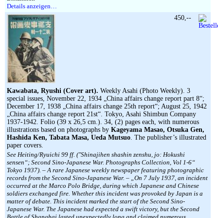
Details anzeigen…
450,--
Kawabata, Ryushi (Cover art).
Weekly Asahi (Photo Weekly). 3
special issues, November 22, 1934 „China affairs change report part 8“;
December 17, 1938 „China affairs change 25th report“; August 25, 1942
„China affairs change report 21st“. Tokyo, Asahi Shimbun Company
1937-1942. Folio (39 x 26,5 cm.). 34, (2) pages each, with numerous
illustrations based on photographs by
Kageyama Masao, Otsuka Gen,
Hashida Ken, Tabata Masa, Ueda Mutsuo
. The publisher’s illustrated
paper covers.
See Heiting/Ryuichi 99 ff. (″Shinajihen shashin zenshu, jo: Hokushi
sensen“; Second Sino-Japanese War. Photographs Collection, Vol 1-6“
Tokyo 1937). – A rare Japanese weekly newspaper featuring photographic
records from the Second Sino-Japanese War. – „On 7 July 1937, an incident
occurred at the Marco Polo Bridge, during which Japanese and Chinese
soldiers exchanged fire. Whether this incident was provoked by Japan is a
matter of debate. This incident marked the start of the Second Sino-
Japanese War. The Japanese had expected a swift victory, but the Second
Battle of Shanghai lasted unexpectedly long and claimed numerous