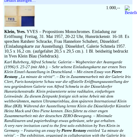
Details anzeigen…
1.000,--
Klein, Yves.
YVES – Propositions Monochromes. Einladung zur
Eröffnung: Freitag, 31. Mai 1957, 20-22 Uhr, Hunsrückenstr. 16-18. Es
sprechen Ratsherr Schracke, Frau Hannelore Schubert, Düsseldorf.
(Einladungskarte zur Ausstellung). Düsseldorf, Galerie Schmela 1957.
10,5 x 16,2 cm. (aufgefaltet 20,5 x 29,5 cm.). 1 Bl. beidseitig bedruckt
in Yves Klein Blau (Siebdruck).
Karl Ruhrberg, Alfred Schmela: Galerist – Wegbereiter der Avantgarde
(1996) S. 25-27 (mit Abb.). – Sehr seltene Einladungskarte zur ersten Yves
Klein Einzel-Ausstellung in Deutschland. – Mit einem Essay von
Pierre
Restany
„La minute de vérité“. – Die in Zusammenarbeit mit der Galerie Iris
Clert, Paris konzipierte Schau war die offizielle Eröffnungsausstellung der
neu gegründeten Galerie von Alfred Schmela in der Düsseldorfer
Hunsrückenstraße. Klein präsentierte seine radikalen, einfarbigen
Leinwände. Zu diesem Zeitpunkt festigte sich seine Arbeit mit dem
weltberühmten, matten Ultramarinblau, dem späteren International Klein
Blue (IKB). Während der Ausstellung lernte Klein die Düsseldorfer Künstler
Heinz Mack und Otto Piene kennen. Dies führte zu einer engen
Zusammenarbeit mit der deutschen ZERO-Bewegung. – Minimale
Randläsuren und papierbedingt etwas gebräunt, sehr gut erhalten.
A very rare invitation card to the first solo exhibition by Yves Klein in
Germany. – Featuring an essay by
Pierre Restany
entitled ‘La minute de
vérité’. – The exhibition, organised in collaboration with the Galerie Iris