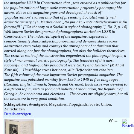
the magazine USSR in Construction that „was created as a publication for
the popularization of large-scale construction projects by photographic
means. But as the magazine grew and developed, the task of
‘popularization’ evolved into that of presenting Socialist reality with
dramatic artistry.“ (L. Mezhericher, „Na putiakh k sotsialisticheskomu stiliu
fotografii” [“On the way to a Socialist style of photography“], No. 2, p. 14).
Well known Soviet designers and photographers worked on USSR in
Construction. The industrial spirit of the magazine, expressed in
compositionally sharp subjects, panoramas and dynamic shots evokes
admiration even today and conveys the atmosphere of enthusiasm that
carried along not just the photographers, but also the builders themselves.
The creative scale of the construction engendered the photographic epic, a
style of monumental artistic photography. The founders of this most
successful and high-quality periodical were Gorky and Koltsov“ (Mikhail
Karasik). – Umschläge etwas berieben, alle Hefte sehr gut erhalten.
The fifth volume of the most important Soviet propaganda magazine. The
magazine was published monthly from 1930 to 1949 in five languages
(Russian, English, French, Spanish and German). Each issue was devoted to
a different topic, such as food and industrial production, the Republic of
Georgia, Soviet cinema and elections. – The covers are slightly worn, but all
the issues are in very good condition.
Schlagwörter:
Avantgarde, Magazines, Propaganda, Soviet Union,
Zeitschriften
Details anzeigen…
60,--