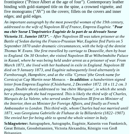
frontispiece (″Prince Albert at the age of four“). Contemporary leather
binding with gold-stamped title on the spine, a crowned vignette, and
five monograms (“AV”) on the covers; fillets on the covers and inner
edges; and gold edges.
An important autograph by the most powerful woman of the 19th century,
addressed to the wife of Napoleon III of France, Empress Eugénie.
″Pour
ma chèr Soeur L’Impératrice Eugénie de la part de sa dévouée Soeur
Victoria 31. Janvier 1873“.
– After Napoleon III was taken prisoner at the
Battle of Sedan during the Franco-Prussian War, Eugénie fled Paris on 5
September 1870 under dramatic circumstances, with the help of the dentist
Thomas W. Evans. She first travelled by carriage to Deauville, then by boat
to England. On 30 October, she visited Napoleon III at Wilhelmshöhe Palace
in Kassel, where he was being held under arrest as a prisoner of war. From
March 1871, she lived with her husband in exile in England. Napoleon III
died on 9 January 1873, and Eugénie subsequently lived alternately in
Farnborough, Hampshire, and at the villa ‘Cyrnos’ (the Greek name for
Corsica) at Cap Martin near Monaco. –
In addition
: a handwritten signed
letter from Empress Eugénie (Chislehurst, 2 December 1872. 18 x 11.2 cm. 3
pages. Double sheet) addressed to ‘ma chère Marquise’, in which she sends
her a photograph she had requested. This is likely the third wife of Charles,
Marquis de La Valette, who served under Napoleon III first as Minister of
the Interior, then as Minister for Foreign Affairs, and finally as French
Ambassador to London. This third wife, whom Charles had not married until
1871, was Georgiana Gabrielle de Flahaut de la Billarderie (1822–1907).
She envied her for being able to spend the whole winter in Italy.
Schlagwörter:
Autographen, Autographs, Eugénie, Kaiserin von Frankreich,
Great Britain, Grossbritannien, Victoria Alexandria, Königin von Groß
Britannien