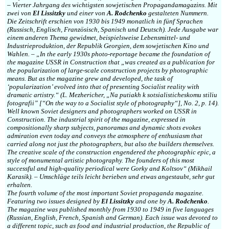
– Vierter Jahrgang des wichtigsten sowjetischen Propagandamagazins. Mit
zwei von
El Lissitzky
und einer von
A. Rodchenko
gestalteten Nummern.
Die Zeitschrift erschien von 1930 bis 1949 monatlich in fünf Sprachen
(Russisch, Englisch, Französisch, Spanisch und Deutsch). Jede Ausgabe war
einem anderen Thema gewidmet, beispielsweise Lebensmittel- und
Industrieproduktion, der Republik Georgien, dem sowjetischen Kino und
Wahlen. – „In the early 1930s photo-reportage became the foundation of
the magazine USSR in Construction that „was created as a publication for
the popularization of large-scale construction projects by photographic
means. But as the magazine grew and developed, the task of
‘popularization’ evolved into that of presenting Socialist reality with
dramatic artistry.“ (L. Mezhericher, „Na putiakh k sotsialisticheskomu stiliu
fotografii” [“On the way to a Socialist style of photography“], No. 2, p. 14).
Well known Soviet designers and photographers worked on USSR in
Construction. The industrial spirit of the magazine, expressed in
compositionally sharp subjects, panoramas and dynamic shots evokes
admiration even today and conveys the atmosphere of enthusiasm that
carried along not just the photographers, but also the builders themselves.
The creative scale of the construction engendered the photographic epic, a
style of monumental artistic photography. The founders of this most
successful and high-quality periodical were Gorky and Koltsov“ (Mikhail
Karasik). – Umschläge teils leicht berieben und etwas angestaubt, sehr gut
erhalten.
The fourth volume of the most important Soviet propaganda magazine.
Featuring two issues designed by
El Lissitzky
and one by
A. Rodchenko
.
The magazine was published monthly from 1930 to 1949 in five languages
(Russian, English, French, Spanish and German). Each issue was devoted to
a different topic, such as food and industrial production, the Republic of