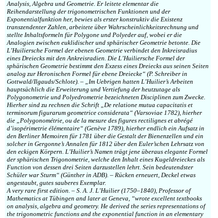
Analysis, Algebra und Geometrie. Er leitete elementar die
Reihendarstellung der trigonometrischen Funktionen und der
Exponentialfunktion her, bewies als erster konstruktiv die Existenz
transzendenter Zahlen, arbeitete über Wahrscheinlichkeitsrechnung und
stellte Inhaltsformeln für Polygone und Polyeder auf, wobei er die
Analogien zwischen euklidischer und sphärischer Geometrie betonte. Die
L’Huiliersche Formel der ebenen Geometrie verbindet den Inkreisradius
eines Dreiecks mit den Ankreisradien. Die L’Huiliersche Formel der
sphärischen Geometrie bestimmt den Exzess eines Dreiecks aus seinen Seiten
analog zur Heronischen Formel für ebene Dreiecke“ (P. Schreiber in
Gottwald/Ilgauds/Schlote). – „Im Uebrigen hatten L’Huilier’s Arbeiten
hauptsächlich die Erweiterung und Vertiefung der heutzutage als
Polygonometrie und Polyedrometrie bezeichneten Disciplinen zum Zwecke.
Hierher sind zu rechnen die Schrift „De relatione mutua capacitatis et
terminorum figurarum geometrice considerata“ (Varsoviae 1782), hierher
die „Polygonométrie, ou de la mesure des figures rectilignes et abrégé
d’isopérimetrie élémentaire“ (Genève 1789), hierher endlich ein Aufsatz in
den Berliner Memoiren für 1781 über die Gestalt der Bienenzellen und ein
solcher in Gergonne’s Annalen für 1812 über den Euler’schen Lehrsatz von
den eckigen Körpern. L’Huilier’s Namen trägt jene überaus elegante Formel
der sphärischen Trigonometrie, welche den Inhalt eines Kugeldreieckes als
Function von dessen drei Seiten darzustellen lehrt. Sein bedeutendster
Schüler war Sturm“ (Günther in ADB). – Rücken erneuert, Deckel etwas
angestaubt, gutes sauberes Exemplar.
A very rare first edition. – S. A. J. L’Huilier (1750–1840), Professor of
Mathematics at Tübingen and later at Geneva, “wrote excellent textbooks
on analysis, algebra and geometry. He derived the series representations of
the trigonometric functions and the exponential function in an elementary