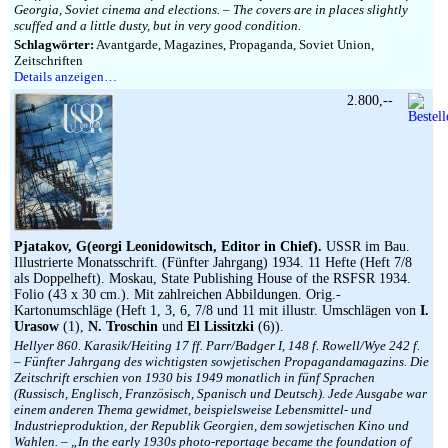
Georgia, Soviet cinema and elections. – The covers are in places slightly
scuffed and a little dusty, but in very good condition.
Schlagwörter:
Avantgarde, Magazines, Propaganda, Soviet Union,
Zeitschriften
Details anzeigen…
2.800,--
Pjatakov, G(eorgi Leonidowitsch, Editor in Chief).
USSR im Bau.
Illustrierte Monatsschrift. (Fünfter Jahrgang) 1934. 11 Hefte (Heft 7/8
als Doppelheft). Moskau, State Publishing House of the RSFSR 1934.
Folio (43 x 30 cm.). Mit zahlreichen Abbildungen. Orig.-
Kartonumschläge (Heft 1, 3, 6, 7/8 und 11 mit illustr. Umschlägen von
I.
Urasow
(1),
N. Troschin
und
El Lissitzki
(6)).
Hellyer 860. Karasik/Heiting 17 ff. Parr/Badger I, 148 f. Rowell/Wye 242 f.
– Fünfter Jahrgang des wichtigsten sowjetischen Propagandamagazins. Die
Zeitschrift erschien von 1930 bis 1949 monatlich in fünf Sprachen
(Russisch, Englisch, Französisch, Spanisch und Deutsch). Jede Ausgabe war
einem anderen Thema gewidmet, beispielsweise Lebensmittel- und
Industrieproduktion, der Republik Georgien, dem sowjetischen Kino und
Wahlen. – „In the early 1930s photo-reportage became the foundation of