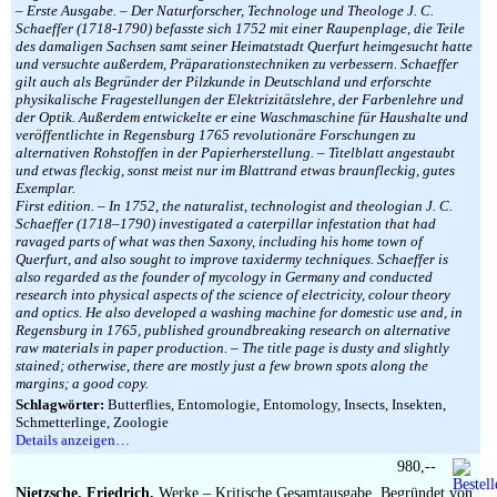
– Erste Ausgabe. – Der Naturforscher, Technologe und Theologe J. C.
Schaeffer (1718-1790) befasste sich 1752 mit einer Raupenplage, die Teile
des damaligen Sachsen samt seiner Heimatstadt Querfurt heimgesucht hatte
und versuchte außerdem, Präparationstechniken zu verbessern. Schaeffer
gilt auch als Begründer der Pilzkunde in Deutschland und erforschte
physikalische Fragestellungen der Elektrizitätslehre, der Farbenlehre und
der Optik. Außerdem entwickelte er eine Waschmaschine für Haushalte und
veröffentlichte in Regensburg 1765 revolutionäre Forschungen zu
alternativen Rohstoffen in der Papierherstellung. – Titelblatt angestaubt
und etwas fleckig, sonst meist nur im Blattrand etwas braunfleckig, gutes
Exemplar.
First edition. – In 1752, the naturalist, technologist and theologian J. C.
Schaeffer (1718–1790) investigated a caterpillar infestation that had
ravaged parts of what was then Saxony, including his home town of
Querfurt, and also sought to improve taxidermy techniques. Schaeffer is
also regarded as the founder of mycology in Germany and conducted
research into physical aspects of the science of electricity, colour theory
and optics. He also developed a washing machine for domestic use and, in
Regensburg in 1765, published groundbreaking research on alternative
raw materials in paper production. – The title page is dusty and slightly
stained; otherwise, there are mostly just a few brown spots along the
margins; a good copy.
Schlagwörter:
Butterflies, Entomologie, Entomology, Insects, Insekten,
Schmetterlinge, Zoologie
Details anzeigen…
980,--
Nietzsche, Friedrich.
Werke – Kritische Gesamtausgabe. Begründet von