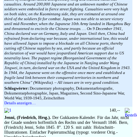
casualties. Around 200,000 Japanese and an unknown number of Chinese
soldiers were embroiled in fierce street fighting. Casualties were very high
on both sides; on the Kuomintang side, they are estimated at around one
third of the soldiers fit for combat. Japan was not able to secure victory
until mid-November, when the Japanese 10th Army landed in Hangzhou Bay
and threatened to encircle the Chinese troops. … On 9 December 1941,
China declared war on Germany, Italy and Japan. Until then, China had
refrained from declaring war because, under international law, this would
have allowed Japan to impose a blockade on all Chinese ports, thereby
cutting off Chinese supplies by sea, and partly because an official
declaration of war would have jeopardised American support due to US
neutrality laws. The puppet regime (Reorganised Government of the
Republic of China) installed by the Japanese in Nanjing under Wang
Jingwei, in turn, declared war on the USA and the United Kingdom in 1943.
In 1944, the Japanese went on the offensive once more and established a
fragile land link between their conquered territories in northern and
southern China“ (Wikipedia). – All issues are in very good condition.
Schlagwörter:
Documentary photography, Dokumentarfotografie,
Dokumentarphotographie, Japan, Magazines, Second Sino-Japanese War,
World War, 1939-1945, Zeitschriften
Details anzeigen…
140,--
Jenni, (Friedrich, Hrsg.).
Der Gukkasten-Kalender. Für das Jahr, nicht
der Gnade sondern hoffentlich des Rechts und der Vernunft 1846. Bern,
(Friedrich) Jenni, Sohn 1845. 8°. 120 S. mit zahlr. Holzschnitt-
Illustrationen. Einfacher Papierumschlag (typogr. vorderer Orig.-