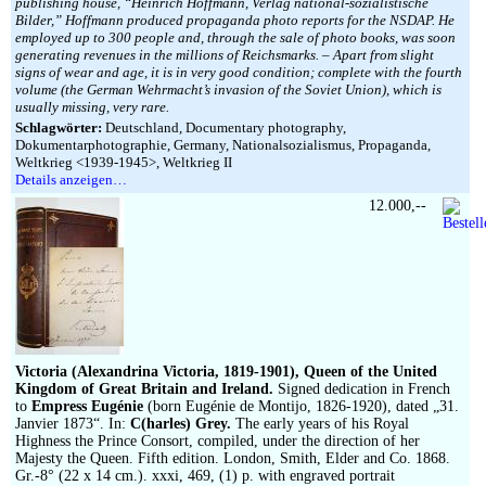
publishing house, “Heinrich Hoffmann, Verlag national-sozialistische
Bilder,” Hoffmann produced propaganda photo reports for the NSDAP. He
employed up to 300 people and, through the sale of photo books, was soon
generating revenues in the millions of Reichsmarks. – Apart from slight
signs of wear and age, it is in very good condition; complete with the fourth
volume (the German Wehrmacht’s invasion of the Soviet Union), which is
usually missing, very rare.
Schlagwörter:
Deutschland, Documentary photography,
Dokumentarphotographie, Germany, Nationalsozialismus, Propaganda,
Weltkrieg <1939-1945>, Weltkrieg II
Details anzeigen…
12.000,--
Victoria (Alexandrina Victoria, 1819-1901), Queen of the United
Kingdom of Great Britain and Ireland.
Signed dedication in French
to
Empress Eugénie
(born Eugénie de Montijo, 1826-1920), dated „31.
Janvier 1873“. In:
C(harles) Grey.
The early years of his Royal
Highness the Prince Consort, compiled, under the direction of her
Majesty the Queen. Fifth edition. London, Smith, Elder and Co. 1868.
Gr.-8° (22 x 14 cm.). xxxi, 469, (1) p. with engraved portrait