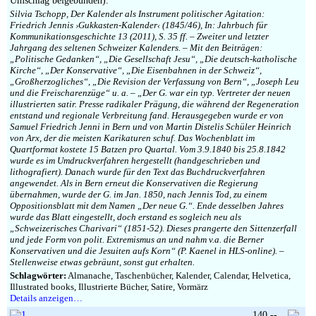
Umschlag beigebunden).
Silvia Tschopp, Der Kalender als Instrument politischer Agitation:
Friedrich Jennis ›Gukkasten-Kalender‹ (1845/46), In: Jahrbuch für
Kommunikationsgeschichte 13 (2011), S. 35 ff. – Zweiter und letzter
Jahrgang des seltenen Schweizer Kalenders. – Mit den Beiträgen:
„Politische Gedanken“, „Die Gesellschaft Jesu“, „Die deutsch-katholische
Kirche“, „Der Konservative“, „Die Eisenbahnen in der Schweiz“,
„Großherzogliches“, „Die Revision der Verfassung von Bern“, „Joseph Leu
und die Freischarenzüge“ u. a. – „Der G. war ein typ. Vertreter der neuen
illustrierten satir. Presse radikaler Prägung, die während der Regeneration
entstand und regionale Verbreitung fand. Herausgegeben wurde er von
Samuel Friedrich Jenni in Bern und von Martin Distelis Schüler Heinrich
von Arx, der die meisten Karikaturen schuf. Das Wochenblatt im
Quartformat kostete 15 Batzen pro Quartal. Vom 3.9.1840 bis 25.8.1842
wurde es im Umdruckverfahren hergestellt (handgeschrieben und
lithografiert). Danach wurde für den Text das Buchdruckverfahren
angewendet. Als in Bern erneut die Konservativen die Regierung
übernahmen, wurde der G. im Jan. 1850, nach Jennis Tod, zu einem
Oppositionsblatt mit dem Namen „Der neue G.“. Ende desselben Jahres
wurde das Blatt eingestellt, doch erstand es sogleich neu als
„Schweizerisches Charivari“ (1851-52). Dieses prangerte den Sittenzerfall
und jede Form von polit. Extremismus an und nahm v.a. die Berner
Konservativen und die Jesuiten aufs Korn“ (P. Kaenel in HLS-online). –
Stellenweise etwas gebräunt, sonst gut erhalten.
Schlagwörter:
Almanache, Taschenbücher, Kalender, Calendar, Helvetica,
Illustrated books, Illustrierte Bücher, Satire, Vormärz
Details anzeigen…
140,--