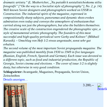
dramatic artistry.“ (L. Mezhericher, „Na putiakh k sotsialisticheskomu stiliu
fotografii” [“On the way to a Socialist style of photography“], No. 2, p. 14).
Well known Soviet designers and photographers worked on USSR in
Construction. The industrial spirit of the magazine, expressed in
compositionally sharp subjects, panoramas and dynamic shots evokes
admiration even today and conveys the atmosphere of enthusiasm that
carried along not just the photographers, but also the builders themselves.
The creative scale of the construction engendered the photographic epic, a
style of monumental artistic photography. The founders of this most
successful and high-quality periodical were Gorky and Koltsov“ (Mikhail
Karasik). – Umschlag von Heft 1/2 etwas angestaubt, sonst sehr gut
erhalten.
The second volume of the most important Soviet propaganda magazine. The
magazine was published monthly from 1930 to 1949 in five languages
(Russian, English, French, Spanish and German). Each issue was devoted to
a different topic, such as food and industrial production, the Republic of
Georgia, Soviet cinema and elections. – The cover of issue 1/2 is slightly
dusty, but otherwise in very good condition.
Schlagwörter:
Avantgarde, Magazines, Propaganda, Soviet Union,
Zeitschriften
Details anzeigen…
3.200,--