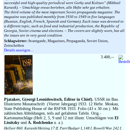
successful and high-quality periodical were Gorky and Koltsov“ (Mikhail
Karasik). – Umschläge etwas berieben, alle Hefte sehr gut erhalten.
The third volume of the most important Soviet propaganda magazine. The
magazine was published monthly from 1930 to 1949 in five languages
(Russian, English, French, Spanish and German). Each issue was devoted to
a different topic, such as food and industrial production, the Republic of
Georgia, Soviet cinema and elections. – The covers are slightly worn, but all
the issues are in very good condition.
Schlagwörter:
Avantgarde, Magazines, Propaganda, Soviet Union,
Zeitschriften
Details anzeigen…
3.400,--
Pjatakov, G(eorgi Leonidowitsch, Editor in Chief).
USSR im Bau.
Illustrierte Monatsschrift. (Vierter Jahrgang) 1933. 12 Hefte. Moskau,
State Publishing House of the RSFSR 1933. Folio (43 x 30 cm.). Mit
zahlreichen Abbildungen, teils auf gefalteten Tafeln. Orig.-
Kartonumschläge (Heft 2, 5, 9 und 12 mit illustr. Umschlägen von
El
Lissitzky
und
A. Rodchenko
u. a.).
Hellyer 860. Karasik/Heiting 17 ff. Parr/Badger I, 148 f. Rowell/Wye 242 f.