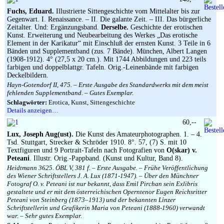
Fuchs, Eduard.
Illustrierte Sittengeschichte vom Mittelalter bis zur
Gegenwart. I. Renaissance. – II. Die galante Zeit. – III. Das bürgerliche
Zeitalter. Und: Ergänzungsband.
Derselbe.
Geschichte der erotischen
Kunst. Erweiterung und Neubearbeitung des Werkes „Das erotische
Element in der Karikatur“ mit Einschluß der ernsten Kunst. 3 Teile in 6
Bänden und Supplementband (zus. 7 Bände). München, Albert Langen
(1908-1912). 4° (27,5 x 20 cm.). Mit 1744 Abbildungen und 223 teils
farbigen und doppelblattgr. Tafeln. Orig.-Leinenbände mit farbigen
Deckelbildern.
Hayn-Gotendorf II, 475. – Erste Ausgabe des Standardwerks mit dem meist
fehlenden Supplementband. – Gutes Exemplar.
Schlagwörter:
Erotica, Kunst, Sittengeschichte
Details anzeigen…
60,--
Lux, Joseph Aug(ust).
Die Kunst des Amateurphotographen. 1. – 4.
Tsd. Stuttgart, Strecker & Schröder 1910. 8°. 57, (7) S. mit 10
Textfiguren und 9 Portrait-Tafeln nach Fotografien von
O(skar) v.
Peteani
. Illustr. Orig.-Pappband. (Kunst und Kultur, Band 8).
Heidtmann 3625. ÖBL V, 381 f. – Erste Ausgabe. – Frühe Veröffentlichung
des Wiener Schriftstellers J. A. Lux (1871-1947). – Über den Münchner
Fotograf O. v. Peteani ist nur bekannt, dass Emil Pirchan sein Exlibris
gestaltete und er mit dem österreichischen Operntenor Eugen Reichsritter
Peteani von Steinberg (1873–1913) und der bekannten Linzer
Schriftstellerin und Grafikerin Maria von Peteani (1888-1960) verwandt
war. – Sehr gutes Exemplar.