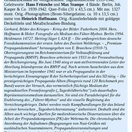
Geleitworte:
Hans Fritzsche
und
Max Stampe
. 4 Bände. Berlin, Joh.
Kasper & Co. 1939-1942. Quer-Folio (31 x 43,5 cm.). Mit zus. 1327
mont. Orig.-Photographien (Brom-Sibergelatine, ca. 10 x 13,5 cm.)
meist von
Heinrich Hoffmann
. Orig.-Kunstlederbände mit goldgepr.
Deckeltiteln und Metallschrauben-Bindung.
Gerhard, Bilder des Krieges – Krieg der Bilder. Paderborn 2004. Herz,
Hoffmann & Hitler. Fotografie als Medium des Füher-Mythos. Berlin 1994.
Heidtmann 14727. Heiting/Jäger I, 424 ff. – Die umfangreichste deutsche
Fotodokumentation der ersten Jahre des Zweiten Weltkriegs. – „Premium-
Propagandamedium“ herausgegeben von E. Braeckow (1910-?),
Oberregierungsrat im Reichsministerium für Volksaufklärung und
Propaganda (RMVP). Braeckow arbeitete seit 1933 in der Presseabteilung
der Reichsregierung. Bis Juni 1940 stieg er zum stellvertretenden Leiter der
Abteilung Inlandspresse des RMVP auf. Nach seinem Ausscheiden aus dem
Ministerium im September 1941 war er als Propagandist in der
berüchtigten Einsatzgruppe B der Sicherheitspolizei und des SD tätig. – Die
prestigeträchtigen Propaganda-Alben (Neupreis rund 120 Reichsmark pro
Band) waren der Versuch, das vermeintlich flüchtige Medium der
tagesaktuellen Pressefotografie („Tagesbildberichte“) als dauerhaftes
Repräsentationsmedium darzustellen. Sie sind ein Paradebeispiel für die
Etablierung des „Führer-Mythos“ und die visuelle Begleitung des
Vernichtungskrieges. Dabei werden reale Kampfhandlungen für das Inland
zu einer heroischen „Tagesberichterstattung“ ästhetisiert. Deshalb sind die
Alben auch wichtige Quellen für medienhistorische Dissertationen über die
Arbeit der Propandakompanien (PK) der Wehrmacht. Die chronologische
Anordnung der Aufnahmen (Begegnungen von Nazi-Größen mit
ausländischen Staatsmännern, Propagandaveranstaltungen und