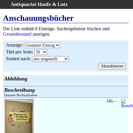
Antiquariat Haufe & Lutz
:
Volltextsuche
Anschauungsbücher
Home
Die Liste enthält 8 Einträge. Suchergebnisse löschen und
Gesamtbestand
Gesamtbestand
anzeigen.
Erweiterte Suche
Anzeige
:
Kategorien
Titel pro Seite
:
Schlagwörter
Sortiert nach
:
Suchergebnisse
Warenkorb
AGB
Abbildung
Widerruf
Beschreibung
Über uns
Gesamte Buchaufnahme
Aktuelle Kataloge
140,--
Kontakt
Ankauf
Links