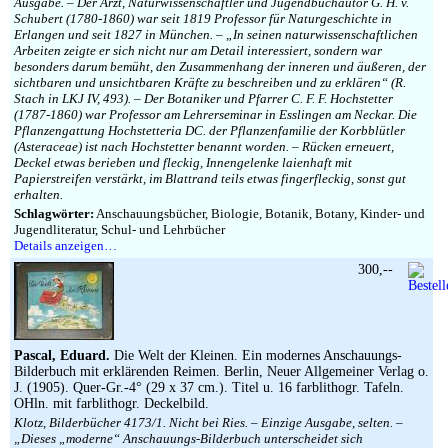
Ausgabe. – Der Arzt, Naturwissenschaftler und Jugendbuchautor G. H. v.
Schubert (1780-1860) war seit 1819 Professor für Naturgeschichte in
Erlangen und seit 1827 in München. – „In seinen naturwissenschaftlichen
Arbeiten zeigte er sich nicht nur am Detail interessiert, sondern war
besonders darum bemüht, den Zusammenhang der inneren und äußeren, der
sichtbaren und unsichtbaren Kräfte zu beschreiben und zu erklären“ (R.
Stach in LKJ IV, 493). – Der Botaniker und Pfarrer C. F. F. Hochstetter
(1787-1860) war Professor am Lehrerseminar in Esslingen am Neckar. Die
Pflanzengattung Hochstetteria DC. der Pflanzenfamilie der Korbblütler
(Asteraceae) ist nach Hochstetter benannt worden. – Rücken erneuert,
Deckel etwas berieben und fleckig, Innengelenke laienhaft mit
Papierstreifen verstärkt, im Blattrand teils etwas fingerfleckig, sonst gut
erhalten.
Schlagwörter:
Anschauungsbücher, Biologie, Botanik, Botany, Kinder- und
Jugendliteratur, Schul- und Lehrbücher
Details anzeigen…
300,--
Pascal, Eduard.
Die Welt der Kleinen. Ein modernes Anschauungs-
Bilderbuch mit erklärenden Reimen. Berlin, Neuer Allgemeiner Verlag o.
J. (1905). Quer-Gr.-4° (29 x 37 cm.). Titel u. 16 farblithogr. Tafeln.
OHln. mit farblithogr. Deckelbild.
Klotz, Bilderbücher 4173/1. Nicht bei Ries. – Einzige Ausgabe, selten. –
„Dieses „moderne“ Anschauungs-Bilderbuch unterscheidet sich