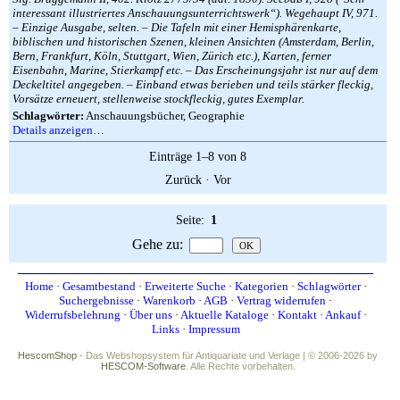
interessant illustriertes Anschauungsunterrichtswerk“). Wegehaupt IV, 971.
– Einzige Ausgabe, selten. – Die Tafeln mit einer Hemisphärenkarte,
biblischen und historischen Szenen, kleinen Ansichten (Amsterdam, Berlin,
Bern, Frankfurt, Köln, Stuttgart, Wien, Zürich etc.), Karten, ferner
Eisenbahn, Marine, Stierkampf etc. – Das Erscheinungsjahr ist nur auf dem
Deckeltitel angegeben. – Einband etwas berieben und teils stärker fleckig,
Vorsätze erneuert, stellenweise stockfleckig, gutes Exemplar.
Schlagwörter:
Anschauungsbücher, Geographie
Details anzeigen…
Einträge 1–8 von 8
Zurück
·
Vor
Seite:
1
Gehe zu
:
Home
·
Gesamtbestand
·
Erweiterte Suche
·
Kategorien
·
Schlagwörter
·
Suchergebnisse
·
Warenkorb
·
AGB
·
Vertrag widerrufen
·
Widerrufsbelehrung
·
Über uns
·
Aktuelle Kataloge
·
Kontakt
·
Ankauf
·
Links
·
Impressum
HescomShop
- Das Webshopsystem für Antiquariate und Verlage | © 2006-2026 by
HESCOM-Software
. Alle Rechte vorbehalten.