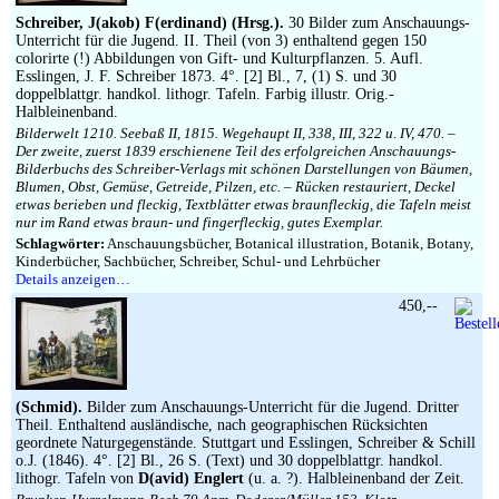
Schreiber, J(akob) F(erdinand) (Hrsg.).
30 Bilder zum Anschauungs-
Unterricht für die Jugend. II. Theil (von 3) enthaltend gegen 150
colorirte (!) Abbildungen von Gift- und Kulturpflanzen. 5. Aufl.
Esslingen, J. F. Schreiber 1873. 4°. [2] Bl., 7, (1) S. und 30
doppelblattgr. handkol. lithogr. Tafeln. Farbig illustr. Orig.-
Halbleinenband.
Bilderwelt 1210. Seebaß II, 1815. Wegehaupt II, 338, III, 322 u. IV, 470. –
Der zweite, zuerst 1839 erschienene Teil des erfolgreichen Anschauungs-
Bilderbuchs des Schreiber-Verlags mit schönen Darstellungen von Bäumen,
Blumen, Obst, Gemüse, Getreide, Pilzen, etc. – Rücken restauriert, Deckel
etwas berieben und fleckig, Textblätter etwas braunfleckig, die Tafeln meist
nur im Rand etwas braun- und fingerfleckig, gutes Exemplar.
Schlagwörter:
Anschauungsbücher, Botanical illustration, Botanik, Botany,
Kinderbücher, Sachbücher, Schreiber, Schul- und Lehrbücher
Details anzeigen…
450,--
(Schmid).
Bilder zum Anschauungs-Unterricht für die Jugend. Dritter
Theil. Enthaltend ausländische, nach geographischen Rücksichten
geordnete Naturgegenstände. Stuttgart und Esslingen, Schreiber & Schill
o.J. (1846). 4°. [2] Bl., 26 S. (Text) und 30 doppelblattgr. handkol.
lithogr. Tafeln von
D(avid) Englert
(u. a. ?). Halbleinenband der Zeit.