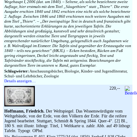
Wegehaupt I, 2006 (dat. um 1840). – Seltene, als solche bezeichnete zweite
Auflage, hier erstmals mit dem Titel „Säugethiere“ statt „Thiere“. Die erste
Ausgabe erschien 1840 und 1842 erschien eine nicht als solche bezeichnete
2. Auflage. Zwischen 1846 und 1860 erschienen noch weitere Ausgaben mit
dem Titel „Thiere“. – „Der zweispaltige Text in deutsch und französisch gibt
kurze, sachorientierte Erklärungen zu den jeweiligen Tafeln. Die
Abbildungen sind großzügig, kunstvoll und sehr detailreich gestaltet;
dargestellt werden einzelne Tiere und Tiergruppen in jeweils
entsprechender natürlicher Umgebung, gelegendlich auch Jagdszenen wie
z. B. Walroßjagd im Eismeer. Die Tafeln sind gegenüber der Erstausgabe von
1840 – teils neu gezeichnet“ (HKJL). – Ecken bestoßen, Rücken am Fuß
gering eingerissen, Deckel leicht angestaubt und fleckig, Text und
Tafelränder stockfleckig, die Tafeln mit zeitgenöss. Bezeichnungen der
dargestellten Tiere im unteren w. Rand, gutes Exemplar.
Schlagwörter:
Anschauungsbücher, Biologie, Kinder- und Jugendliteratur,
Schul- und Lehrbücher, Zoologie
Details anzeigen…
220,--
Hoffmann, Friedrich.
Der Weltspiegel. Das Wissenswürdigste vom
Weltgebäude, von der Erde, von den Völkern der Erde. Für die reifere
Jugend bearbeitet. Stuttgart, Schmidt & Spring 1844. Quer-4°. [2] Bl.,
180 S. mit illustr. lithogr. Titel, 1 Weltkarte u. zahlr. Abb. auf 49 lithogr.
Tafeln. Typogr. OPbd.
Slg. Brüggemann II, 402. Klotz 2775/34 (dat. 1850). Seebaß I, 928 (″Sehr