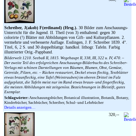
Schreiber, J(akob) F(erdinand) (Hrsg.).
30 Bilder zum Anschauungs-
Unterricht für die Jugend. II. Theil (von 3) enthaltend: gegen 30
colorirte (!) Blätter mit Abbildungen von Gift- und Kulturpflanzen. 2.
vermehrte und verbesserte Auflage. Esslingen, J. F. Schreiber 1839. 4°.
Titel, 6, 2 S. und 30 doppelblattgr. handkol. lithogr. Tafeln. Farbig
illustrierter Orig.-Pappband.
Bilderwelt 1210. Seebaß II, 1815. Wegehaupt II, 338, III, 322 u. IV, 470. –
Der zweite Teil des erfolgreichen Anschauungs-Bilderbuchs des Schreiber-
Verlags mit schönen Darstellungen von Bäumen, Blumen, Obst, Gemüse,
Getreide, Pilzen, etc. – Rücken restauriert, Deckel etwas fleckig, Textblätter
etwas braunfleckig, eine Tafel (Weintrauben) im oberen Drittel im Falz
aufgeplatzt, die Tafeln meist nur im Rand etwas braun- und fingerfleckig,
die meisten Abbildungen mit zeitgenöss. Bezeichnungen in Bleistift, gutes
Exemplar.
Schlagwörter:
Anschauungsbücher, Botanical illustration, Botanik, Botany,
Kinderbücher, Sachbücher, Schreiber, Schul- und Lehrbücher
Details anzeigen…
320,--