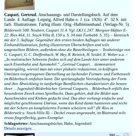
Impressum
Caspari, Gertrud.
Anschauungs- und Darstellungsbuch. Auf dem
Lande. 4. Auflage. Leipzig, Alfred Hahn o. J. (ca. 1926). 4°. 32 S. mit
farb. Illustrationen. Farbig illustr. Orig.-Halbleinenband. (Verlags-Nr. 5).
Bilderwelt 508. Neubert, Caspari 11.4. Vgl. LKJ I, 247. Mergner-Häfner E-
22. Ries 464, 11. Stuck-Villa II, 150 u. S. 34 (mit Farbabb. S. 35). – Identisch
mit der 3. Auflage. Gegenüber den ersten beiden Auflagen mit anderer
Einbandillustration, farbig illustrierten Überschriften und teils
umgestellten Bildern, außerdem ohne die Bastelbeilagen. – Textbeiträge von
G. Caspari, G. C. Dieffenbach, W. Hey, R. Reinick, H. Seidel, E. Weber u.a. –
„In realistischer Sehweise finden sich auf dem Lande hier unter anderem
auch Eisenbahn und Automobil.“ „Gertrud Caspari… demonstriert
mustergültig, wieviel man mit einer plakativ reduzierten, in kräftigen
Umrissen vorgetragenen Darstellung an lachender Formen- und Farbenwelt
im Bilderbuch entfalten kann. Die spielzeughafte Vereinfachung der Form
und ihre Abwicklung in sattfarbige Buntflächen charakterisiert die besten
ihrer… Jugendstil-Bilderbücher. Gertrud Casparis… Bilderbuch erfüllt den
besonderen Zweck eines Spielbuchs. Dazu gehört, daß die Bilder zum
Ausschneiden und Kleben gedacht sind. Das aber verlangt einfache und
möglichst geschlossene Umrisse, wenn das Kind damit hantieren und nicht
mit der Schere an komplizierten Formen scheitern soll“ (H. Ries in
Bilderwelt u. Stuck-Villa II). – Deckel etwas angestaubt, im Blattrand teils
etwas fingerfleckig, gutes Exemplar.
Schlagwörter:
Anschauungsbücher, Hahn, Jugendstil
Details anzeigen…
380,--