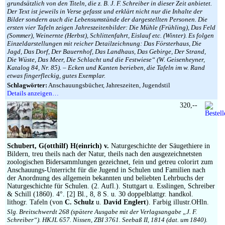
grundsätzlich von den Titeln, die z. B. J. F. Schreiber in dieser Zeit anbietet.
Der Text ist jeweils in Verse gefasst und erklärt nicht nur die Inhalte der
Bilder sondern auch die Lebensumstände der dargestellten Personen. Die
ersten vier Tafeln zeigen Jahreszeitenbilder: Die Mühle (Frühling), Das Feld
(Sommer), Weinernte (Herbst), Schlittenfahrt, Eislauf etc. (Winter). Es folgen
Einzeldarstellungen mit reicher Detailzeichnung: Das Försterhaus, Die
Jagd, Das Dorf, Der Bauernhof, Das Landhaus, Das Gebirge, Der Strand,
Die Wüste, Das Meer, Die Schlacht und die Festwiese“ (W. Geisenheyner,
Katalog 84, Nr. 85). – Ecken und Kanten berieben, die Tafeln im w. Rand
etwas fingerfleckig, gutes Exemplar.
Schlagwörter:
Anschauungsbücher, Jahreszeiten, Jugendstil
Details anzeigen…
320,--
Schubert, G(otthilf) H(einrich) v.
Naturgeschichte der Säugethiere in
Bildern, treu theils nach der Natur, theils nach den ausgezeichnetsten
zoologischen Bidersammlungen gezeichnet, fein und getreu colorirt zum
Anschauungs-Unterricht für die Jugend in Schulen und Familien nach
der Anordnung des allgemein bekannten und beliebten Lehrbuchs der
Naturgeschichte für Schulen. (2. Aufl.). Stuttgart u. Esslingen, Schreiber
& Schill (1860). 4°. [2] Bl., 8, 8 S. u. 30 doppelblattgr. handkol.
lithogr. Tafeln (von
C. Schulz
u.
David Englert
). Farbig illustr.OHln.
Slg. Breitschwerdt 268 (spätere Ausgabe mit der Verlagsangabe „J. F.
Schreiber“). HKJL 657. Nissen, ZBI 3761. Seebaß II, 1814 (dat. um 1840).