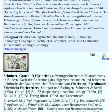
Brunken-Hurrelmann-Pech 79 Anm. Doderer/Müller 153. Klotz,
Bilderbücher 1279/1. – Zweite Ausgabe des seltenen dritten Teils dieses
erfolgreichen Anschauungsbilderbuchs; die erste Ausgabe erschien 1844.
Der Verlag hat erst ab 1846 (bis 1862) als „Schreiber & Schill“ firmiert. Die
Vorrede stammt von Rektor Schmid. – Die schönen sorgfältig kolorierten
Tafeln zeigen Tiere, Pflanzen sowie die Lebens- und Arbeitsweisen der
Menschen aus Afrika, Amerika, Asien und der Polarregion. Mit
Inhaltsverzeichnis in Deutsch und Französisch. – Einband leicht berieben,
sehr gutes sauberes Exemplar.
Schlagwörter:
Anschauungsbücher, Botanik, Botany, Ethnologie,
Ethnology, Geographie, Sachbücher, Schreiber, Schul- und Lehrbücher,
Völkerkunde, Zoologie, Zoology
Details anzeigen…
240,--
Schubert, G(otthilf) H(einrich) v.
Naturgeschichte des Pflanzenreichs
in Bildern. Nach der Anordnung des allgemein bekannten und beliebten
Lehrbuchs der Naturgeschichte. Bearbeitet von
Ch(ristian) F(erdinand
Friedrich) Hochstetter
). Stuttgart und Esslingen, Schreiber & Schill
(1854). Gr.-4°. [2] Bl., 52 doppelblattgr. handkol. lithogr. Tafeln, [2]
Bl., 40 S., [2] Bl. Farbig illustr. OPbd. mit Lederrücken.
Bilderwelt 1212. Vgl. Wegehaupt II, 2298 (2. Aufl.). Slg. Breitschwerdt 278
ff. (spätere Aufl.). Pritzel 4104 (2. Auflage, unter Hochstetter). Stafleu-C.
11.202. Nicht bei Nissen, BBI. – Seltene erste von Hochstetter bearbeitete