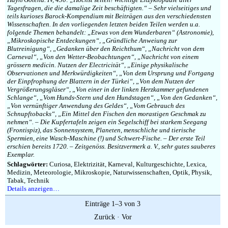
Tagesfragen, die die damalige Zeit beschäftigten.“ – Sehr vielseitiges und
teils kurioses Barock-Kompendium mit Beiträgen aus den verschiedensten
Wissenschaften. In den vorliegenden letzten beiden Teilen werden u.a.
folgende Themen behandelt: „Etwas von dem Wunderbaren“ (Astronomie),
„Mikroskopische Entdeckungen“, „Gründliche Anweiung zur
Blutreinigung“, „Gedanken über den Reichthum“, „Nachricht von dem
Carneval“, „Von den Wetter-Beobachtungen“, „Nachricht von einem
grössern medicin. Nutzen der Electricität“, „Einige physikalische
Observationen und Merkwürdigkeiten“, „Von dem Ursprung und Fortgang
der Einpfrophung der Blattern in der Türkei“, „Von dem Nutzen der
Vergrößerungsgläser“, „Von einer in der linken Herzkammer gefundenen
Schlange“, „Vom Hunds-Stern und den Hundstagen“, „Von den Gedanken“,
„Von vernünftiger Anwendung des Geldes“, „Vom Gebrauch des
Schnupftobacks“, „Ein Mittel den Fischen den morastigen Geschmak zu
nehmen“. – Die Kupfertafeln zeigen ein Segelschiff bei starkem Seegang
(Frontispiz), das Sonnensystem, Planeten, menschliche und tierische
Spermien, eine Wasch-Maschine (!) und Schwert-Fische. – Der erste Teil
erschien bereits 1720. – Zeitgenöss. Besitzvermerk a. V., sehr gutes sauberes
Exemplar.
Schlagwörter:
Curiosa, Elektrizität, Karneval, Kulturgeschichte, Lexica,
Medizin, Meteorologie, Mikroskopie, Naturwissenschaften, Optik, Physik,
Tabak, Technik
Details anzeigen…
Einträge 1–3 von 3
Zurück
·
Vor