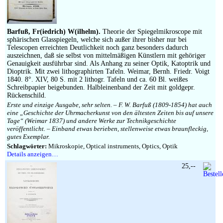
Impressum
Barfuß, Fr(iedrich) W(ilhelm).
Theorie der Spiegelmikroscope mit
sphärischen Glasspiegeln, welche sich außer ihrer bisher nur bei
Telescopen erreichten Deutlichkeit noch ganz besonders dadurch
auszeichnen, daß sie selbst von mittelmäßigen Künstlern mit gehöriger
Genauigkeit ausführbar sind. Als Anhang zu seiner Optik, Katoptrik und
Dioptrik. Mit zwei lithographirten Tafeln. Weimar, Bernh. Friedr. Voigt
1840. 8°. XIV, 80 S. mit 2 lithogr. Tafeln und ca. 60 Bl. weißes
Schreibpapier beigebunden. Halbleinenband der Zeit mit goldgepr.
Rückenschild.
Erste und einzige Ausgabe, sehr selten. – F. W. Barfuß (1809-1854) hat auch
eine „Geschichte der Uhrmacherkunst von den ältesten Zeiten bis auf unsere
Tage“ (Weimar 1837) und andere Werke zur Technikgeschichte
veröffentlicht. – Einband etwas berieben, stellenweise etwas braunfleckig,
gutes Exemplar.
Schlagwörter:
Mikroskopie, Optical instruments, Optics, Optik
Details anzeigen…
25,--