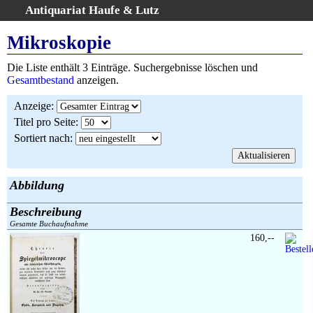
Antiquariat Haufe & Lutz
:
Volltextsuche
Mikroskopie
Home
Die Liste enthält 3 Einträge. Suchergebnisse löschen und
Gesamtbestand
Gesamtbestand
anzeigen.
Erweiterte Suche
Anzeige
:
Kategorien
Titel pro Seite
:
Schlagwörter
Sortiert nach
:
Suchergebnisse
Warenkorb
AGB
Abbildung
Widerruf
Beschreibung
Über uns
Gesamte Buchaufnahme
Aktuelle Kataloge
160,--
Kontakt
Ankauf
Links