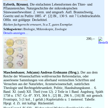
Eyferth, B(runo).
Die einfachsten Lebensformen des Thier- und
Pflanzenreiches. Naturgeschichte der mikroskopischen
Süsswasserbewohner. 2. verm. und umgearb. Aufl. Braunschweig,
Goeritz und zu Putlitz 1885. 4°. [2] Bl., 130 S. mit 7 Lichtdrucktafeln.
OHln. mit goldgepr. Deckeltitel.
Rücken fachgerecht erneuert, St.a.T., gutes Exemplar.
Schlagwörter:
Biologie, Mikroskopie, Zoologie
Details anzeigen…
200,--
Maschenbauer, Joh(ann) Andreas Erdmann (Hrsg.).
Der aus dem
Reiche der Wissenschafften wohlversuchte Referendarius, oder
auserlesene Sammlungen von allerhand vermischten Schrifften und
Versuchen aus der Naturlehre, Arzeneiwissenschaft, natürlichen
Theologie und Rechtsgelehrsamkeit, Politic, Haushaltungskunst… 6.
Band. XI. (und) XII. Theil (von 12). 2 Teile in 1 Band. Augsburg, Späth
1758 u. 1767. Gr.-8°. XVI, 304 S.; [2] Bl., 296 S., [16] Bl. mit gestoch.
Frontispiz, 5 (1 kol., 1 gefalt.) Kupfertafeln u. 1 metereol. Tabelle.
Hprgt. d. Zt. mit kalligr. Rückentitel.
Hayn/Gotend. IV, 430: „Höchst selten! Wichtige Enzyklopädie aller