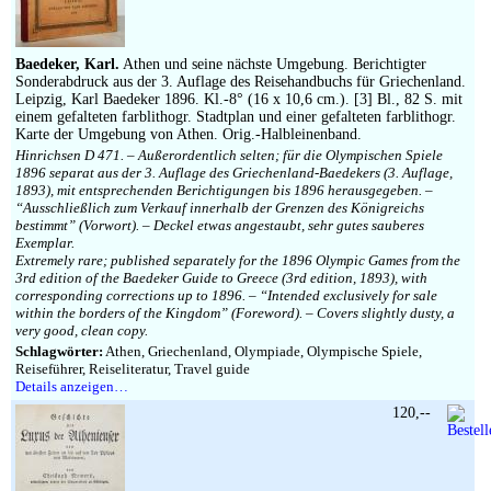
Impressum
Baedeker, Karl.
Athen und seine nächste Umgebung. Berichtigter
Sonderabdruck aus der 3. Auflage des Reisehandbuchs für Griechenland.
Leipzig, Karl Baedeker 1896. Kl.-8° (16 x 10,6 cm.). [3] Bl., 82 S. mit
einem gefalteten farblithogr. Stadtplan und einer gefalteten farblithogr.
Karte der Umgebung von Athen. Orig.-Halbleinenband.
Hinrichsen D 471. – Außerordentlich selten; für die Olympischen Spiele
1896 separat aus der 3. Auflage des Griechenland-Baedekers (3. Auflage,
1893), mit entsprechenden Berichtigungen bis 1896 herausgegeben. –
“Ausschließlich zum Verkauf innerhalb der Grenzen des Königreichs
bestimmt” (Vorwort). – Deckel etwas angestaubt, sehr gutes sauberes
Exemplar.
Extremely rare; published separately for the 1896 Olympic Games from the
3rd edition of the Baedeker Guide to Greece (3rd edition, 1893), with
corresponding corrections up to 1896. – “Intended exclusively for sale
within the borders of the Kingdom” (Foreword). – Covers slightly dusty, a
very good, clean copy.
Schlagwörter:
Athen, Griechenland, Olympiade, Olympische Spiele,
Reiseführer, Reiseliteratur, Travel guide
Details anzeigen…
120,--