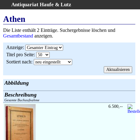
Antiquariat Haufe & Lutz
:
Volltextsuche
Athen
Home
Die Liste enthält 2 Einträge. Suchergebnisse löschen und
Gesamtbestand
Gesamtbestand
anzeigen.
Erweiterte Suche
Anzeige
:
Kategorien
Titel pro Seite
:
Schlagwörter
Sortiert nach
:
Suchergebnisse
Warenkorb
AGB
Abbildung
Widerruf
Beschreibung
Über uns
Gesamte Buchaufnahme
Aktuelle Kataloge
6.500,--
Kontakt
Ankauf
Links