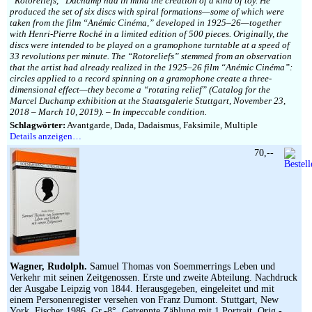
“Rotoreliefs,” Duchamp had in mind the creation of a kind of toy. He
produced the set of six discs with spiral formations—some of which were
taken from the film “Anémic Cinéma,” developed in 1925–26—together
with Henri-Pierre Roché in a limited edition of 500 pieces. Originally, the
discs were intended to be played on a gramophone turntable at a speed of
33 revolutions per minute. The “Rotoreliefs” stemmed from an observation
that the artist had already realized in the 1925–26 film “Anémic Cinéma”:
circles applied to a record spinning on a gramophone create a three-
dimensional effect—they become a “rotating relief” (Catalog for the
Marcel Duchamp exhibition at the Staatsgalerie Stuttgart, November 23,
2018 – March 10, 2019). – In impeccable condition.
Schlagwörter:
Avantgarde, Dada, Dadaismus, Faksimile, Multiple
Details anzeigen…
70,--
Wagner, Rudolph.
Samuel Thomas von Soemmerrings Leben und
Verkehr mit seinen Zeitgenossen. Erste und zweite Abteilung. Nachdruck
der Ausgabe Leipzig von 1844. Herausgegeben, eingeleitet und mit
einem Personenregister versehen von Franz Dumont. Stuttgart, New
York, Fischer 1986. Gr.-8°. Getrennte Zählung mit 1 Portrait. Orig.-