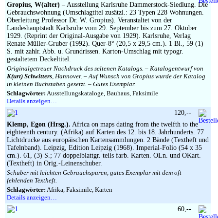
Gropius, W(alter) –
Ausstellung Karlsruhe Dammerstock-Siedlung. Die
Gebrauchswohnung (Umschlagtitel zusätzl.: 23 Typen 228 Wohnungen.
Oberleitung Professor Dr. W. Gropius). Veranstaltet von der
Landeshauptstadt Karlsruhe vom 29. September bis zum 27. Oktober
1929. (Reprint der Original-Ausgabe von 1929). Karlsruhe, Verlag
Renate Müller-Gruber (1992). Quer-8° (20,5 x 29,5 cm.). 1 Bl., 59 (1)
S. mit zahlr. Abb. u. Grundrissen. Karton-Umschlag mit typogr.
gestaltetem Deckeltitel.
Originalgetreuer Nachdruck des seltenen Katalogs. – Katalogentwurf von
K(urt) Schwitters
, Hannover. – Auf Wunsch von Gropius wurde der Katalog
in kleinen Buchstaben gesetzt. – Gutes Exemplar.
Schlagwörter:
Ausstellungskataloge, Bauhaus, Faksimile
Details anzeigen…
120,--
Klemp, Egon (Hrsg.).
Africa on maps dating from the twelfth to the
eighteenth century. (Afrika) auf Karten des 12. bis 18. Jahrhunderts. 77
Lichtdrucke aus europäischen Kartensammlungen. 2 Bände (Textheft und
Tafelnband). Leipzig, Edition Leipzig (1968). Imperial-Folio (54 x 35
cm.). 61, (3) S.; 77 doppelblattgr. teils farb. Karten. OLn. und OKart.
(Textheft) in Orig.-Leinenschuber.
Schuber mit leichten Gebrauchspuren, gutes Exemplar mit dem oft
fehlenden Textheft.
Schlagwörter:
Afrika, Faksimile, Karten
Details anzeigen…
60,--