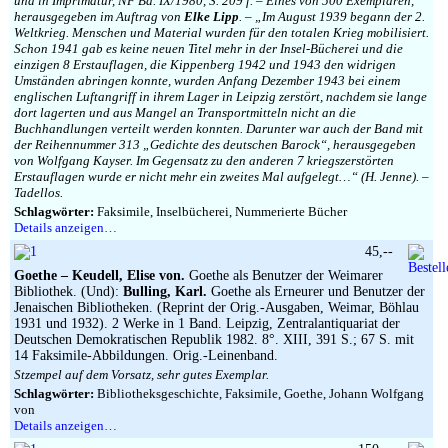
und in Imprimatur, NF Bd. IX/1980, S. 209 f. – Eines von 500 Exemplaren,
herausgegeben im Auftrag von
Elke Lipp
. – „Im August 1939 begann der 2.
Weltkrieg. Menschen und Material wurden für den totalen Krieg mobilisiert.
Schon 1941 gab es keine neuen Titel mehr in der Insel-Bücherei und die
einzigen 8 Erstauflagen, die Kippenberg 1942 und 1943 den widrigen
Umständen abringen konnte, wurden Anfang Dezember 1943 bei einem
englischen Luftangriff in ihrem Lager in Leipzig zerstört, nachdem sie lange
dort lagerten und aus Mangel an Transportmitteln nicht an die
Buchhandlungen verteilt werden konnten. Darunter war auch der Band mit
der Reihennummer 313 „Gedichte des deutschen Barock“, herausgegeben
von Wolfgang Kayser. Im Gegensatz zu den anderen 7 kriegszerstörten
Erstauflagen wurde er nicht mehr ein zweites Mal aufgelegt…“ (H. Jenne). –
Tadellos.
Schlagwörter:
Faksimile, Inselbücherei, Nummerierte Bücher
Details anzeigen…
45,--
Goethe – Keudell, Elise von.
Goethe als Benutzer der Weimarer
Bibliothek. (Und):
Bulling, Karl.
Goethe als Erneurer und Benutzer der
Jenaischen Bibliotheken. (Reprint der Orig.-Ausgaben, Weimar, Böhlau
1931 und 1932). 2 Werke in 1 Band. Leipzig, Zentralantiquariat der
Deutschen Demokratischen Republik 1982. 8°. XIII, 391 S.; 67 S. mit
14 Faksimile-Abbildungen. Orig.-Leinenband.
Stzempel auf dem Vorsatz, sehr gutes Exemplar.
Schlagwörter:
Bibliotheksgeschichte, Faksimile, Goethe, Johann Wolfgang
von
Details anzeigen…