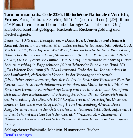
Tacuinum sanitatis. Code 2396. Bibliothèque Nationale d’Autriche,
Vienne.
Paris, Éditions Seefeld (1984). 4° (27,5 x 18 cm.). [39] Bl. mit
249 Miniaturen, davon 117 in Farbe; farbiges Voll-Faksimile. Orig.-
Kalbslederband mit goldgepr. Rückentitel, Rückenvergoldung und
Deckelvignette.
Eines von 1975 num. Exemplaren. –
Dazu: Rössl, Joachim und Heinrich
Konrad.
Tacuinum Sanitatis. Wien Österreichische Nationalbibliothek, Cod.
Vindob. 2396, Venedig, um 1490 Wien, Österreichische Nationalbibliothek,
Bildarchiv. Kommentar. Graz, Akademische Druck- u. Verlagsanstalt 2018.
8°. XII, [38] Bl. (verkl. Faksimile), 195 S. Orig.-Leinenband mit farbig illustr.
Schutzumschlag in Pappschuber. (Glanzlichter der Buchkunst, Band 26). –
„Das Wiener Tacuinum (Hs. 2644) entstand Ende des 14. Jahrhunderts in
der Lombardei, vielleicht in Verona. In der Vergangenheit wurde
fälschlicherweise vermutet, dass der Codex im Besitz der Veroneser Familie
Cerruti war. Historisch dokumentiert ist, dass das Manuskript bis 1407 im
Besitz des Trentiner Fürstbischofs Georg von Liechtenstein war. Es befand
sich unter den Besitztümern, die Herzog Friedrich IV. von Österreich nach
der Vertreibung des Bischofs 1407 konfiszierte und fortschaffte. Unter den
späteren Besitzern war Graf Ludwig I. von Württemberg-Urach. Diese
Ausgabe wird heute in der Österreichischen Nationalbibliothek aufbewahrt
und ist bekannt als Hausbuch der Cerruti“ (Wikipedia). – Zusammen 2
Bände. – Faksimileband mit Schnittspur im Vorderdeckel, sonst sehr gutes
Exemplar.
Schlagwörter:
Faksimile, Medizin, Nummerierte Bücher
Details anzeigen…