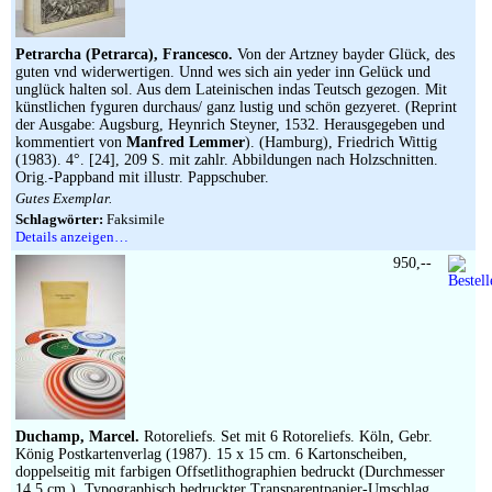
Petrarcha (Petrarca), Francesco.
Von der Artzney bayder Glück, des
guten vnd widerwertigen. Unnd wes sich ain yeder inn Gelück und
unglück halten sol. Aus dem Lateinischen indas Teutsch gezogen. Mit
künstlichen fyguren durchaus/ ganz lustig und schön gezyeret. (Reprint
der Ausgabe: Augsburg, Heynrich Steyner, 1532. Herausgegeben und
kommentiert von
Manfred Lemmer
). (Hamburg), Friedrich Wittig
(1983). 4°. [24], 209 S. mit zahlr. Abbildungen nach Holzschnitten.
Orig.-Pappband mit illustr. Pappschuber.
Gutes Exemplar.
Schlagwörter:
Faksimile
Details anzeigen…
950,--
Duchamp, Marcel.
Rotoreliefs. Set mit 6 Rotoreliefs. Köln, Gebr.
König Postkartenverlag (1987). 15 x 15 cm. 6 Kartonscheiben,
doppelseitig mit farbigen Offsetlithographien bedruckt (Durchmesser
14,5 cm.). Typographisch bedruckter Transparentpapier-Umschlag.