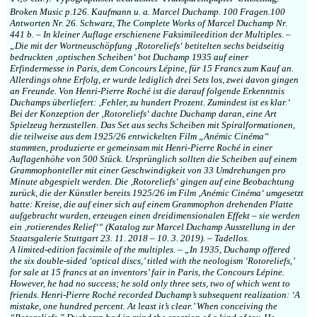
Broken Music p.126. Kaufmann u. a. Marcel Duchamp. 100 Fragen.100
Antworten Nr. 26. Schwarz, The Complete Works of Marcel Duchamp Nr.
441 b. – In kleiner Auflage erschienene Faksimileedition der Multiples. –
„Die mit der Wortneuschöpfung ‚Rotoreliefs‘ betitelten sechs beidseitig
bedruckten ‚optischen Scheiben‘ bot Duchamp 1935 auf einer
Erfindermesse in Paris, dem Concours Lépine, für 15 Francs zum Kauf an.
Allerdings ohne Erfolg, er wurde lediglich drei Sets los, zwei davon gingen
an Freunde. Von Henri-Pierre Roché ist die darauf folgende Erkenntnis
Duchamps überliefert: ‚Fehler, zu hundert Prozent. Zumindest ist es klar.‘
Bei der Konzeption der ‚Rotoreliefs‘ dachte Duchamp daran, eine Art
Spielzeug herzustellen. Das Set aus sechs Scheiben mit Spiralformationen,
die teilweise aus dem 1925/26 entwickelten Film „Anémic Cinéma“
stammten, produzierte er gemeinsam mit Henri-Pierre Roché in einer
Auflagenhöhe von 500 Stück. Ursprünglich sollten die Scheiben auf einem
Grammophonteller mit einer Geschwindigkeit von 33 Umdrehungen pro
Minute abgespielt werden. Die ‚Rotoreliefs‘ gingen auf eine Beobachtung
zurück, die der Künstler bereits 1925/26 im Film ‚Anémic Cinéma‘ umgesetzt
hatte: Kreise, die auf einer sich auf einem Grammophon drehenden Platte
aufgebracht wurden, erzeugen einen dreidimensionalen Effekt – sie werden
ein ‚rotierendes Relief‘“ (Katalog zur Marcel Duchamp Ausstellung in der
Staatsgalerie Stuttgart 23. 11. 2018 – 10. 3. 2019). – Tadellos.
A limited-edition facsimile of the multiples. – „In 1935, Duchamp offered
the six double-sided ‘optical discs,’ titled with the neologism ‘Rotoreliefs,’
for sale at 15 francs at an inventors’ fair in Paris, the Concours Lépine.
However, he had no success; he sold only three sets, two of which went to
friends. Henri-Pierre Roché recorded Duchamp’s subsequent realization: ‘A
mistake, one hundred percent. At least it’s clear.’ When conceiving the