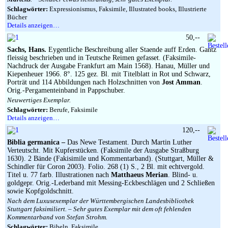
Schlagwörter:
Expressionismus, Faksimile, Illustrated books, Illustrierte
Bücher
Details anzeigen…
50,--
Sachs, Hans.
Eygentliche Beschreibung aller Staende auff Erden. Gantz
fleissig beschrieben und in Teutsche Reimen gefasset. (Faksimile-
Nachdruck der Ausgabe Frankfurt am Main 1568). Hanau, Müller und
Kiepenheuer 1966. 8°. 125 gez. Bl. mit Titelblatt in Rot und Schwarz,
Porträt und 114 Abbildungen nach Holzschnitten von
Jost Amman
.
Orig.-Pergamenteinband in Pappschuber.
Neuwertiges Exemplar.
Schlagwörter:
Berufe, Faksimile
Details anzeigen…
120,--
Biblia germanica –
Das Newe Testament.
Durch Martin Luther
Verteutscht. Mit Kupferstücken. (Faksimile der Ausgabe Straßburg
1630). 2 Bände (Fakisimile und Kommentarband). (Stuttgart, Müller &
Schindler für Coron 2003). Folio. 268 (1) S., 2 Bl. mit echtvergold.
Titel u. 77 farb. Illustrationen nach
Matthaeus Merian
. Blind- u.
goldgepr. Orig.-Lederband mit Messing-Eckbeschlägen und 2 Schließen
sowie Kopfgoldschnitt.
Nach dem Luxusexemplar der Württembergischen Landesbibliothek
Stuttgart faksimiliert. – Sehr gutes Exemplar mit dem oft fehlenden
Kommentarband von Stefan Strohm.
Schlagwörter:
Bibeln, Faksimile