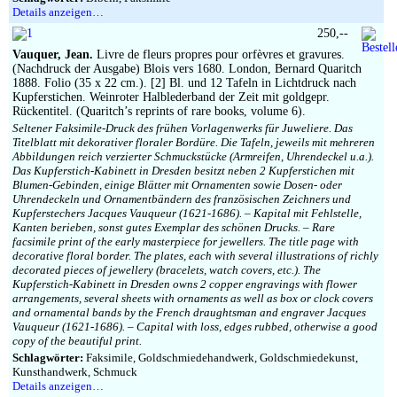
Details anzeigen…
250,--
Vauquer, Jean.
Livre de fleurs propres pour orfèvres et gravures.
(Nachdruck der Ausgabe) Blois vers 1680. London, Bernard Quaritch
1888. Folio (35 x 22 cm.). [2] Bl. und 12 Tafeln in Lichtdruck nach
Kupferstichen. Weinroter Halblederband der Zeit mit goldgepr.
Rückentitel. (Quaritch’s reprints of rare books, volume 6).
Seltener Faksimile-Druck des frühen Vorlagenwerks für Juweliere. Das
Titelblatt mit dekorativer floraler Bordüre. Die Tafeln, jeweils mit mehreren
Abbildungen reich verzierter Schmuckstücke (Armreifen, Uhrendeckel u.a.).
Das Kupferstich-Kabinett in Dresden besitzt neben 2 Kupferstichen mit
Blumen-Gebinden, einige Blätter mit Ornamenten sowie Dosen- oder
Uhrendeckeln und Ornamentbändern des französischen Zeichners und
Kupferstechers Jacques Vauqueur (1621-1686). – Kapital mit Fehlstelle,
Kanten berieben, sonst gutes Exemplar des schönen Drucks. – Rare
facsimile print of the early masterpiece for jewellers. The title page with
decorative floral border. The plates, each with several illustrations of richly
decorated pieces of jewellery (bracelets, watch covers, etc.). The
Kupferstich-Kabinett in Dresden owns 2 copper engravings with flower
arrangements, several sheets with ornaments as well as box or clock covers
and ornamental bands by the French draughtsman and engraver Jacques
Vauqueur (1621-1686). – Capital with loss, edges rubbed, otherwise a good
copy of the beautiful print.
Schlagwörter:
Faksimile, Goldschmiedehandwerk, Goldschmiedekunst,
Kunsthandwerk, Schmuck
Details anzeigen…