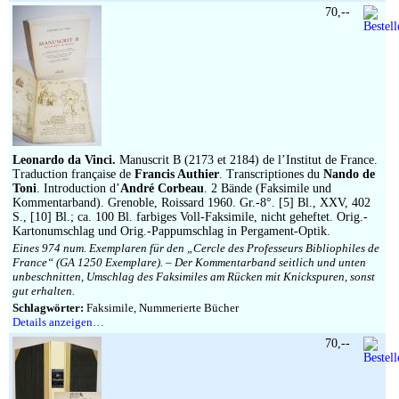
70,--
Leonardo da Vinci.
Manuscrit B (2173 et 2184) de l’Institut de France.
Traduction française de
Francis Authier
. Transcriptiones du
Nando de
Toni
. Introduction d’
André Corbeau
. 2 Bände (Faksimile und
Kommentarband). Grenoble, Roissard 1960. Gr.-8°. [5] Bl., XXV, 402
S., [10] Bl.; ca. 100 Bl. farbiges Voll-Faksimile, nicht geheftet. Orig.-
Kartonumschlag und Orig.-Pappumschlag in Pergament-Optik.
Eines 974 num. Exemplaren für den „Cercle des Professeurs Bibliophiles de
France“ (GA 1250 Exemplare). – Der Kommentarband seitlich und unten
unbeschnitten, Umschlag des Faksimiles am Rücken mit Knickspuren, sonst
gut erhalten.
Schlagwörter:
Faksimile, Nummerierte Bücher
Details anzeigen…
70,--