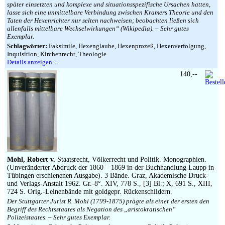
später einsetzten und komplexe und situationsspezifische Ursachen hatten,
lasse sich eine unmittelbare Verbindung zwischen Kramers Theorie und den
Taten der Hexenrichter nur selten nachweisen; beobachten ließen sich
allenfalls mittelbare Wechselwirkungen“ (Wikipedia). – Sehr gutes
Exemplar.
Schlagwörter:
Faksimile, Hexenglaube, Hexenprozeß, Hexenverfolgung,
Inquisition, Kirchenrecht, Theologie
Details anzeigen…
140,--
Mohl, Robert v.
Staatsrecht, Völkerrecht und Politik. Monographien.
(Unveränderter Abdruck der 1860 – 1869 in der Buchhandlung Laupp in
Tübingen erschienenen Ausgabe). 3 Bände. Graz, Akademische Druck-
und Verlags-Anstalt 1962. Gr.-8°. XIV, 778 S., [3] Bl.; X, 691 S., XIII,
724 S. Orig.-Leinenbände mit goldgepr. Rückenschildern.
Der Stuttgarter Jurist R. Mohl (1799-1875) prägte als einer der ersten den
Begriff des Rechtsstaates als Negation des „aristokratischen“
Polizeistaates. – Sehr gutes Exemplar.