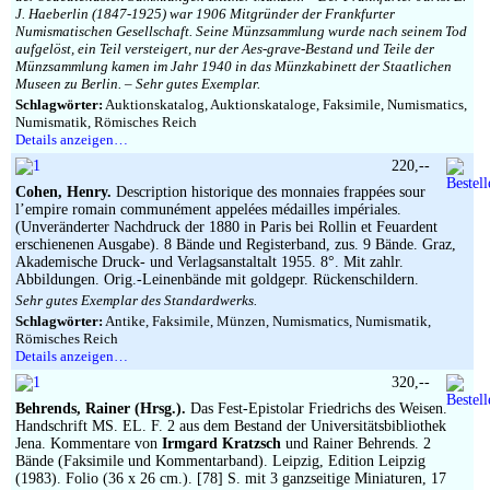
J. Haeberlin (1847-1925) war 1906 Mitgründer der Frankfurter
Numismatischen Gesellschaft. Seine Münzsammlung wurde nach seinem Tod
aufgelöst, ein Teil versteigert, nur der Aes-grave-Bestand und Teile der
Münzsammlung kamen im Jahr 1940 in das Münzkabinett der Staatlichen
Museen zu Berlin. – Sehr gutes Exemplar.
Schlagwörter:
Auktionskatalog, Auktionskataloge, Faksimile, Numismatics,
Numismatik, Römisches Reich
Details anzeigen…
220,--
Cohen, Henry.
Description historique des monnaies frappées sour
l’empire romain communément appelées médailles impériales.
(Unveränderter Nachdruck der 1880 in Paris bei Rollin et Feuardent
erschienenen Ausgabe). 8 Bände und Registerband, zus. 9 Bände. Graz,
Akademische Druck- und Verlagsanstaltalt 1955. 8°. Mit zahlr.
Abbildungen. Orig.-Leinenbände mit goldgepr. Rückenschildern.
Sehr gutes Exemplar des Standardwerks.
Schlagwörter:
Antike, Faksimile, Münzen, Numismatics, Numismatik,
Römisches Reich
Details anzeigen…
320,--
Behrends, Rainer (Hrsg.).
Das Fest-Epistolar Friedrichs des Weisen.
Handschrift MS. EL. F. 2 aus dem Bestand der Universitätsbibliothek
Jena. Kommentare von
Irmgard Kratzsch
und Rainer Behrends. 2
Bände (Faksimile und Kommentarband). Leipzig, Edition Leipzig
(1983). Folio (36 x 26 cm.). [78] S. mit 3 ganzseitige Miniaturen, 17