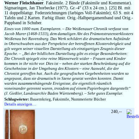
Werner Fleischhauer
. Faksimile. 2 Bände (Faksimile und Kommentar).
Sigmaringen, Jan Thorbecke (1977). Gr.-4° (33 x 24 cm.). [25] Bl. mit
11 doppelblattgr. Federzeichnungen (farbiges Voll-Faksimle); 63 S. mit 4
Tafeln und 2 Karten. Farbig illustr. Orig.-Halbpergamentband und Orig.-
Pappband in Schuber.
Eines von 1000 num. Exemplaren. – Die Weißenauer Chronik verfasst von
Jacob Murer (1468-1533), dem damaligen Abt des Prämonstratenserklosters
Weißenau bei Ravensburg. Das Werk schildert die dramatischen Aufstände
in Oberschwaben aus der Perspektive der betroffenen Klosterobrigkeit und
gilt wegen seiner visuellen Darstellung als einzigartiges Zeugnis dieser
Epoche. – „Bei der bildlichen Darstellung gibt es einige Besonderheiten:
Die Chronik spiegelt eine reine Männerwelt wider – Frauen und Kinder
kommen in ihr nicht vor. Dies ist – neben der starken Beschränkung auf die
Geschehnisse in der Umgebung des Klosters – eine Auswahl, die der
Chronist getroffen hat. Auch die geografischen Gegebenheiten wurden so
angepasst, dass sie dramatisch in Szene gesetzt werden konnten. Damit
wurden zusammenhängende Ereignisse, die eigentlich räumlich
voneinander getrennt waren, trotzdem auf einem Papierbogen dargestellt“
(J. Gießler, Landesarchiv Baden Württemberg). – Sehr gutes Exemplar.
Schlagwörter:
Bauernkrieg, Faksimile, Nummerierte Bücher
Details anzeigen…
240,--