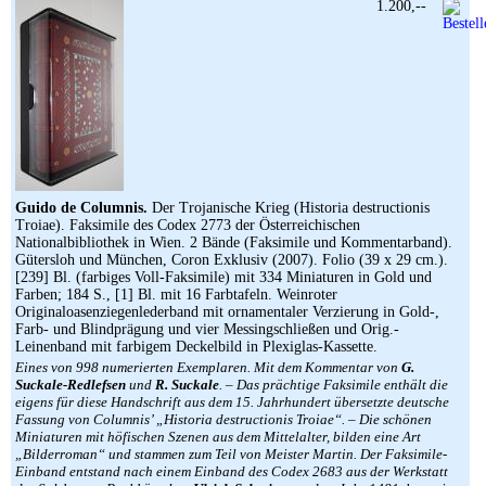
1.200,--
Guido de Columnis.
Der Trojanische Krieg (Historia destructionis
Troiae). Faksimile des Codex 2773 der Österreichischen
Nationalbibliothek in Wien. 2 Bände (Faksimile und Kommentarband).
Gütersloh und München, Coron Exklusiv (2007). Folio (39 x 29 cm.).
[239] Bl. (farbiges Voll-Faksimile) mit 334 Miniaturen in Gold und
Farben; 184 S., [1] Bl. mit 16 Farbtafeln. Weinroter
Originaloasenziegenlederband mit ornamentaler Verzierung in Gold-,
Farb- und Blindprägung und vier Messingschließen und Orig.-
Leinenband mit farbigem Deckelbild in Plexiglas-Kassette.
Eines von 998 numerierten Exemplaren. Mit dem Kommentar von
G.
Suckale-Redlefsen
und
R. Suckale
. – Das prächtige Faksimile enthält die
eigens für diese Handschrift aus dem 15. Jahrhundert übersetzte deutsche
Fassung von Columnis’ „Historia destructionis Troiae“. – Die schönen
Miniaturen mit höfischen Szenen aus dem Mittelalter, bilden eine Art
„Bilderroman“ und stammen zum Teil von Meister Martin. Der Faksimile-
Einband entstand nach einem Einband des Codex 2683 aus der Werkstatt