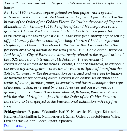
Toisó d’Or per ser mostrats a l’Exposició Internacional. – Un ejemplar muy
bonito.
No. 15 of 190 numbered copies, printed on laid paper with a special
watermark. – A richly illustrated treatise on the pivotal year of 1519 in the
history of the Order of the Golden Fleece. Following the death of Emperor
Maximilian I in January 1519, the office of Grand Master passed to his
grandson, Charles V, who continued to lead the Order as a powerful
instrument of Habsburg dynastic rule. That same year, shortly before setting
off for Germany for the election of the king, Charles V held an important
chapter of the Order in Barcelona Cathedral. – The documents from the
personal archive of Ramon de Rosselló (1876–1936), held at the Historical
Archive of the City of Barcelona, are directly related to the organisation of
the 1929 Barcelona International Exhibition. The government
commissioned Ramon de Rosselló i Donato, Count of Vilanova, to carry out
the necessary arrangements to secure the return to Spain of items from the
Toisó d’Or treasury. The documentation generated and received by Ramon
de Rosselló whilst carrying out this commission comprises originals and
copies of letters, invoices, notes, inventories and forms, amongst other types
of documentation, generated by procedures carried out from various
geographical locations: Barcelona, Madrid, Belgium, Rome and Vienna,
with the aim of bringing objects from the Order of the Golden Spear to
Barcelona to be displayed at the International Exhibition. – A very fine
copy.
Schlagwörter:
Espana, Faksimile, Karl V., Kaiser des Heiligen Römischen
Reiches, Maximilian I., Nummerierte Bücher, Orden vom Goldenen Vlies,
Order of the Golden Fleece, Spain, Spanien
Details anzeigen…