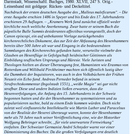
Darmstadt, Wissenschaftl. Buchges, 1980. XLVII, 247 S. Orig.-
Leinenband mit goldgepr. Rücken- und Deckeltitel.
Nachdruck der ersten deutschen Ausgabe des „Malleus maleficarum“. – Die
erste Ausgabe erschien 1486 in Speyer und bis Ende des 17. Jahrhunderts
erschienen 29 Auflagen. – „Kramers Werk fand zunächst offiziell weder
kirchliche noch weltliche Anerkennung. Zwar hatte er seinem Buch die
päpstliche Bulle Summis desiderantes affectibus vorangestellt, doch der
Canon episcopi, ein auf unbekannte Vorlage zurückgehendes
kirchenrechtliches Dokument, das zur Zeit der Abfassung des Hexenhammers
bereits über 500 Jahre alt war und Eingang in die bedeutendsten
Sammlungen des Kirchenrechts gefunden hatte, verurteilte vielmehr den
Glauben an Hexenflüge in Gefolgschaft heidnischer Göttinnen als
Einbildung teuflischen Ursprungs und Häresie. Viele Juristen und
Theologen hielten an dieser Überzeugung fest, Humanisten wie Erasmus von
Rotterdam und Willibald Pirckheimer machten sich öffentlich lustig über
die Dummheit der Inquisitoren, was auch in den Volksbüchern der Frühen
Neuzeit ein Echo fand. Andreas Perneder befand in seinem
Strafrechtskommentar (Ingolstadt 1551), „weiße Magie“ sei gar nicht
strafbar. Diese und andere Indizien ließen erwarten, dass die
Hexenverfolgungen, die Anfang des 15. Jahrhunderts in der Schweiz
begonnen hatten und die der Hexenhammer zu systematisieren und zu
popularisieren suchte, bald zu einem Ende kommen würden. Doch nicht
zuletzt weil einflussreiche Intellektuelle wie Martin Luther und Paracelsus
von der Realität der Hexerei überzeugt waren, konnte der Hexenhammer
mehr als 70 Jahre nach seiner Veröffentlichung eine, wie der Historiker
Wolfgang Behringer schreibt, „für viele unerwartete Fernwirkung“
entfalten. Der Schweizer Germanist André Schnyder warnt vor einer
Dämonisierung des Buches: Da die großen Verfolgungen erst deutlich