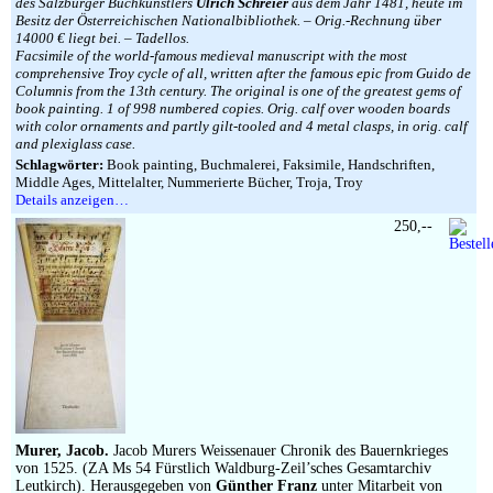
des Salzburger Buchkünstlers
Ulrich Schreier
aus dem Jahr 1481, heute im
Besitz der Österreichischen Nationalbibliothek. – Orig.-Rechnung über
14000 € liegt bei. – Tadellos.
Facsimile of the world-famous medieval manuscript with the most
comprehensive Troy cycle of all, written after the famous epic from Guido de
Columnis from the 13th century. The original is one of the greatest gems of
book painting. 1 of 998 numbered copies. Orig. calf over wooden boards
with color ornaments and partly gilt-tooled and 4 metal clasps, in orig. calf
and plexiglass case.
Schlagwörter:
Book painting, Buchmalerei, Faksimile, Handschriften,
Middle Ages, Mittelalter, Nummerierte Bücher, Troja, Troy
Details anzeigen…
250,--
Murer, Jacob.
Jacob Murers Weissenauer Chronik des Bauernkrieges
von 1525. (ZA Ms 54 Fürstlich Waldburg-Zeil’sches Gesamtarchiv
Leutkirch). Herausgegeben von
Günther Franz
unter Mitarbeit von