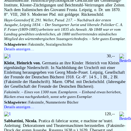
Jesuitenbeichte. Historisch-psychologische Geschichte der Geisselungs-
Institute, Kloster-Züchtigungen und Beichtstuhl-Verirrungen aller Zeiten.
Nach dem Italienischen des Giovanni Frusta. Leipzig, o. Dr. um 1870.
8°. VIII, 260 S. Moderner Pbd. mit goldgepr. Rückenschild.
Hayn-Gotendorf II, 291. Weller, Pseud. 217. – Nachdruck der ersten
Ausgabe, Leipzig 1834. – Der Stuttgarter Jurist und liberale Politiker C. A.
F. Fetzer (1809-1885) arbeitete seit 1835 als Anwalt. Ab 1848 war er vom
Landtag gewähltes ordentliches, ab 1880 stellvertretendes ständisches
Mitglied des württembergischen Staatsgerichtshofes. – Sehr gutes Exemplar.
Schlagwörter:
Faksimile, Sozialgeschichte
Details anzeigen…
30,--
Kleist, Heinrich von.
Germania an ihre Kinder. Heinrich von Kleists
eigenhändige Niederschrift. In Nachbildung der Urschrift mit einer
Einleitung herausgegeben von Georg Minde-Pouet. Leipzig, Gesellschaft
der Freunde der Deutschen Bücherei 1918. Gr.-8°. 14 S., 1 Bl., 2 Bl.
(Faksimile der Handschrift). Marm. OPbd. mit Deckelschild. (Jahresgabe
der Gesellschaft der Freunde der Deutschen Bücherei).
Faksimile. – Eines von 1300 num. Exemplaren. – Einband etwas berieben,
Rücken etwa nachgedunkelt, sonst sehr gutes Exemplar.
Schlagwörter:
Faksimile, Nummerierte Bücher
Details anzeigen…
120,--
Sabbattini, Nicola.
Pratica di fabricar scene, e machine ne’teatri.
Anleitung: Dekorationen und Theatermaschinen herzustellen. (Faksimile-
Druck der ersten Ausgabe, Ravenna 1638 u.) 1639. Übersetzt und