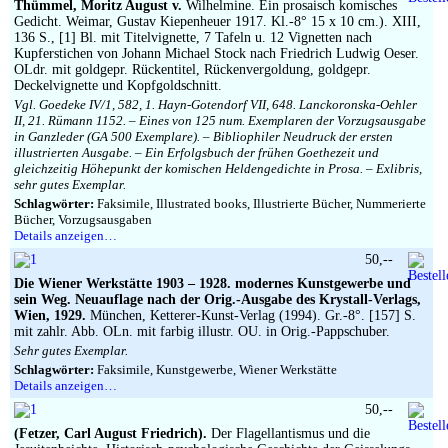
Thümmel, Moritz August v.
Wilhelmine. Ein prosaisch komisches
Gedicht. Weimar, Gustav Kiepenheuer 1917. Kl.-8° 15 x 10 cm.). XIII,
136 S., [1] Bl. mit Titelvignette, 7 Tafeln u. 12 Vignetten nach
Kupferstichen von Johann Michael Stock nach Friedrich Ludwig Oeser.
OLdr. mit goldgepr. Rückentitel, Rückenvergoldung, goldgepr.
Deckelvignette und Kopfgoldschnitt.
Vgl. Goedeke IV/1, 582, 1. Hayn-Gotendorf VII, 648. Lanckoronska-Oehler
II, 21. Rümann 1152. – Eines von 125 num. Exemplaren der Vorzugsausgabe
in Ganzleder (GA 500 Exemplare). – Bibliophiler Neudruck der ersten
illustrierten Ausgabe. – Ein Erfolgsbuch der frühen Goethezeit und
gleichzeitig Höhepunkt der komischen Heldengedichte in Prosa. – Exlibris,
sehr gutes Exemplar.
Schlagwörter:
Faksimile, Illustrated books, Illustrierte Bücher, Nummerierte
Bücher, Vorzugsausgaben
Details anzeigen…
50,--
Die Wiener Werkstätte 1903 – 1928. modernes Kunstgewerbe und
sein Weg. Neuauflage nach der Orig.-Ausgabe des Krystall-Verlags,
Wien, 1929.
München, Ketterer-Kunst-Verlag (1994). Gr.-8°. [157] S.
mit zahlr. Abb. OLn. mit farbig illustr. OU. in Orig.-Pappschuber.
Sehr gutes Exemplar.
Schlagwörter:
Faksimile, Kunstgewerbe, Wiener Werkstätte
Details anzeigen…
50,--
(Fetzer, Carl August Friedrich).
Der Flagellantismus und die