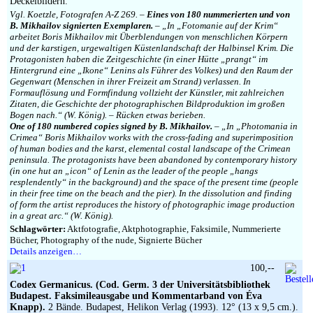
Deckelbildern.
Vgl. Koetzle, Fotografen A-Z 269. –
Eines von 180 nummerierten und von
B. Mikhailov signierten Exemplaren.
– „In „Fotomanie auf der Krim“
arbeitet Boris Mikhailov mit Überblendungen von menschlichen Körpern
und der karstigen, urgewaltigen Küstenlandschaft der Halbinsel Krim. Die
Protagonisten haben die Zeitgeschichte (in einer Hütte „prangt“ im
Hintergrund eine „Ikone“ Lenins als Führer des Volkes) und den Raum der
Gegenwart (Menschen in ihrer Freizeit am Strand) verlassen. In
Formauflösung und Formfindung vollzieht der Künstler, mit zahlreichen
Zitaten, die Geschichte der photographischen Bildproduktion im großen
Bogen nach.“ (W. König). – Rücken etwas berieben.
One of 180 numbered copies signed by B. Mikhailov.
– „In „Photomania in
Crimea“ Boris Mikhailov works with the cross-fading and superimposition
of human bodies and the karst, elemental costal landscape of the Crimean
peninsula. The protagonists have been abandoned by contemporary history
(in one hut an „icon“ of Lenin as the leader of the people „hangs
resplendently“ in the background) and the space of the present time (people
in their free time on the beach and the pier). In the dissolution and finding
of form the artist reproduces the history of photographic image production
in a great arc.“ (W. König).
Schlagwörter:
Aktfotografie, Aktphotographie, Faksimile, Nummerierte
Bücher, Photography of the nude, Signierte Bücher
Details anzeigen…
100,--
Codex Germanicus. (Cod. Germ. 3 der Universitätsbibliothek
Budapest. Faksimileausgabe und Kommentarband von
Éva
Knapp
).
2 Bände. Budapest, Helikon Verlag (1993). 12° (13 x 9,5 cm.).