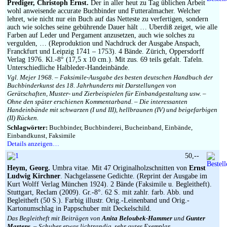
Prediger, Christoph Ernst.
Der in aller heut zu Tag üblichen Arbeit
wohl anweisende accurate Buchbinder und Futteralmacher. Welcher
lehret, wie nicht nur ein Buch auf das Netteste zu verfertigen, sondern
auch wie solches seine gebührende Dauer hält … Uberdiß zeiget, wie alle
Farben auf Leder und Pergament anzusetzen, auch wie solches zu
vergulden, … (Reproduktion und Nachdruck der Ausgabe Anspach,
Franckfurt und Leipzig 1741 – 1753). 4 Bände. Zürich, Oppersdorff
Verlag 1976. Kl.-8° (17,5 x 10 cm.). Mit zus. 69 teils gefalt. Tafeln.
Unterschiedliche Halbleder-Handeinbände.
Vgl. Mejer 1968. – Faksimile-Ausgabe des besten deutschen Handbuch der
Buchbinderkunst des 18. Jahrhunderts mit Darstellungen von
Gerätschaften, Muster- und Zierbeispielen für Einbandgestaltung usw. –
Ohne den später erschienen Kommentarband. – Die interessanten
Handeinbände mit schwarzen (I und III), hellbraunen (IV) und beigefarbigen
(II) Rücken.
Schlagwörter:
Buchbinder, Buchbinderei, Bucheinband, Einbände,
Einbandkunst, Faksimile
Details anzeigen…
50,--
Heym, Georg.
Umbra vitae. Mit 47 Originalholzschnitten von
Ernst
Ludwig Kirchner
. Nachgelassene Gedichte. (Reprint der Ausgabe im
Kurt Wolff Verlag München 1924). 2 Bände (Faksimile u. Begleitheft).
Stuttgart, Reclam (2009). Gr.-8°. 62 S. mit zahlr. farb. Abb. und
Begleitheft (50 S.). Farbig illustr. Orig.-Leinenband und Orig.-
Kartonumschlag in Pappschuber mit Deckelschild.
Das Begleitheft mit Beiträgen von
Anita Beloubek-Hammer
und
Gunter
Martens
. – Schuber etwas lichtrandig, sehr gutes Exemplar.