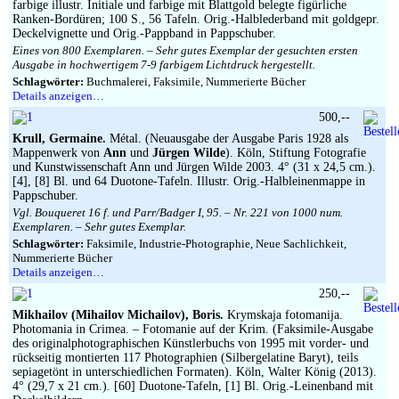
farbige illustr. Initiale und farbige mit Blattgold belegte figürliche
Ranken-Bordüren; 100 S., 56 Tafeln. Orig.-Halblederband mit goldgepr.
Deckelvignette und Orig.-Pappband in Pappschuber.
Eines von 800 Exemplaren. – Sehr gutes Exemplar der gesuchten ersten
Ausgabe in hochwertigem 7-9 farbigem Lichtdruck hergestellt.
Schlagwörter:
Buchmalerei, Faksimile, Nummerierte Bücher
Details anzeigen…
500,--
Krull, Germaine.
Métal. (Neuausgabe der Ausgabe Paris 1928 als
Mappenwerk von
Ann
und
Jürgen Wilde
). Köln, Stiftung Fotografie
und Kunstwissenschaft Ann und Jürgen Wilde 2003. 4° (31 x 24,5 cm.).
[4], [8] Bl. und 64 Duotone-Tafeln. Illustr. Orig.-Halbleinenmappe in
Pappschuber.
Vgl. Bouqueret 16 f. und Parr/Badger I, 95. – Nr. 221 von 1000 num.
Exemplaren. – Sehr gutes Exemplar.
Schlagwörter:
Faksimile, Industrie-Photographie, Neue Sachlichkeit,
Nummerierte Bücher
Details anzeigen…
250,--
Mikhailov (Mihailov Michailov), Boris.
Krymskaja fotomanija.
Photomania in Crimea. – Fotomanie auf der Krim. (Faksimile-Ausgabe
des originalphotographischen Künstlerbuchs von 1995 mit vorder- und
rückseitig montierten 117 Photographien (Silbergelatine Baryt), teils
sepiagetönt in unterschiedlichen Formaten). Köln, Walter König (2013).
4° (29,7 x 21 cm.). [60] Duotone-Tafeln, [1] Bl. Orig.-Leinenband mit