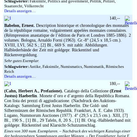
Schlagwörter:
Faksimile, Politics and government, Politik, Polizei,
Staatsrecht, Völkerrecht
Details anzeigen…
140,--
Babelon, Ernest.
Description historique et chronologique des monnaies
de la république romaine, vulgairement appelées monnaies consulaires.
(Réimpression anastatique de l’édition de Paris et Londres 1885-1886). 2
volumes. Bologna, Arnaldo Forni (1963). Gr.-8° (24,5 x 18,5 cm.).
XVIII, LVI, 562 S.; [2] Bl., 669 S. mit zahlr. Abbildungen.
Halblederbände der Zeit mit goldgepr. Rückentitel und
Rückenvergoldung.
Sehr gutes Exemplar.
Schlagwörter:
Antike, Faksimile, Numismatics, Numismatik, Römisches
Reich
Details anzeigen…
180,--
(Cahn, Herbert A., Prefazione).
Catalogo della Collezione
(Ernst
Justus) Haeberlin
. Monete d’oro e d’argento della Repubblica Romana.
Con lista dei prezzi di aggiudicazione. (Nachdruck des Auktions-
Katalogs: Sammlung Ernst Justus Haeberlin. Die Gold- und
Silbermünzen der Römischen Republik. Frankfurt, A. E. Cahn 1933).
Lugano, Nummorum Auctiones (1977). 4° (29,5 x 23,5 cm.). XIII, [7]
Bl., 190 S., [1] Bl., 29 Tafeln, 8, 20 S., [1] Bl. Orig.-Halblederband mit
goldgepr. Rückentitel und Klarsicht-Schutzumschlag.
Eines von 300 num. Exemplaren. – Nachdruck des wichtigen Katalogs einer
der bedeutendsten Sammlungen antiker Münzen. – Der Frankfurter Jurist E.