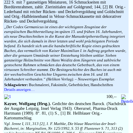
222 S. mit 7 ganzseitigen Miniaturen, 16 Schmuckseiten mit
Bordürenrahmen, zahlr. Zierinitialen auf Goldgrund; 144, [2] Bl. Orig.-
Lederband mit reicher Rücken- und Deckelvergoldung und Goldschnitt
und Orig.-Halbleinenband in Velour-Schmuckkassette mit dekorativer
Rücken- und Deckelvergoldung.
„Der Codex Germanicus ist eines der wichtigsten Zeugnisse der
europäischen Buchherstellung im späten 15. und frühen 16. Jahrhundert,
als neue Drucktechniken in die Kunst der Manuskriptherstellung integriert
wurden, die sich damals in ihrer letzten und wohl prächtigsten Periode
befand. Es handelt sich um die handschriftliche Kopie eines gedruckten
Buches, das vermutlich von Kaiser Maximilian I. in Auftrag gegeben wurde,
aber die genauen Umstände seiner Entstehung bleiben unklar. Sieben
ganzseitige Holzschnitte von Hans Weiditz dem Jüngeren und zahlreiche
gestochene Rahmen schmücken das deutsche Gebetbuch, das von einem
virtuosen Schreiber stammt. Die Besitzgeschichte des Buches ist auch mit
der wechselvollen Geschichte Ungarns zwischen dem 16. und 18.
Jahrhundert verbunden.“ (Helikon Verlag). – Neuwertiges Exemplar.
Schlagwörter:
Buchmalerei, Faksimile, Gebetbücher, Handschriften
Details anzeigen…
100,--
Kayser, Wolfgang (Hrsg.).
Gedichte des deutschen Barock. (Nachdruck
der Ausgabe Leipzig, Insel Verlag 1943). Oberursel, Pharma-Druck
Hartmann (1989). 8°. 81, (1) S., [1] Bl. Hellblauer Orig.-
Kartonumschlag.
Vgl. Jenne I, 111, 313 [2], 1. F. Mathke, Die blaue Mauritius der Insel-
Bücherei, in: Marginalien, Nr. 125/1992, S. 55 ff. Plantener S. 71, 313 (2)