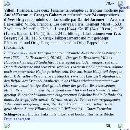
70,--
Villon, Francois.
Les deux Testaments. Adaptée au francais moderne par
André Ferran
et
Georges Gabory
et présentée avec 24 compositions
d’
Yves Brayer
reproduites en fac-simile par
Daniel Jacomet
. –
Avec un
Fac-simile:
Villon, Francois. Les oeuvres. Paris, Clément Marot (1533).
2 volumes. Marseille, Club du Livre (1944). Gr.-8° (24 x 19 cm.) et 12°
(12,5 x 8,5 cm.). 143 (1) S. mit 24 farblithogr. Illustrationen von
Yves
Brayer
; [6] Bl., 115 S. Orig.-Halbpergamentband mit goldgepr.
Rückentitel und Orig.-Pergamenteinband in Orig.-Pappschuber
(Faksimile).
Eines von 5000 num. Exemplaren; mit Faksimile-Ausgabe der Erstausgabe
von 1533. – „Le Testament (1461/62) – Das große Testament; Villons
Hauptwerk, in das 20 Gedichte, überwiegend Balladen, eingestreut sind.
Der teils elegische und selbstkritische, teils sarkastische Anfangsteil könnte
noch an potenzielle Helfer gerichtet sein. Der satirische Hauptteil dagegen,
der z. T. denselben Personenkreis attackiert wie das Lais, zielt offenbar auf
den Beifall des Kriminellenmilieus, in das Villon wieder eingetaucht war.
Das sehr vielschichtige Werk gilt als einer der großen Texte des späten
Mittelalters und hat dementsprechend eine Flut von Forschungsliteratur
gezeugt. Eines der bekanntesten eingestreuten Gedichte ist die Ballade des
dames du temps jadis, dessen Refrain Wo ist der Schnee vom vergangenen
Jahr? eines der geläufigsten, über Frankreich hinaus sprichwörtlich
gewordenen Zitate Villons darstellt.“ (Wikipedia). – Gutes Exemplar.
Schlagwörter:
Erotica, Faksimile, Illustrated books, Illustrierte Bücher
Details anzeigen…
30,--