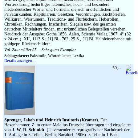
Worterklärung bedürftiger lateinischer, hoch- und besonders
niederdeutscher Wörter und Formeln, die sich in öffentlichen und
Privaturkunden, Kapitularien, Gesetzen, Verordnungen, Zuchtbriefen,
Willküren, Weistümern, Traditions- und Flurbüchern, Heberollen,
Chroniken, Rechnungen, Inschriften, Siegeln usw. des gesamten
deutschen Mittelalters finden, mit urkundlichen Belegstellen versehen.
Neudruck der Ausgabe: Gotha 1856. Aalen, Scientia Verlag 1967. 4° (32
x 24 cm.). XII, 1113 S.; [1] Bl., 762, 25 S., [1] Bl. Halbleinenbände mit
goldgepr. Rückenschildern.
Vgl. Zaunmüller 65. – Sehr gutes Exemplar.
Schlagwörter:
Faksimile, Wörterbücher, Lexika
Details anzeigen…
50,--
Sprenger, Jakob und Heinrich Institoris (Kramer).
Der
Hexenhammer. Zum ersten Male ins Deutsche übertragen und eingeleitet
von
J. W. R. Schmidt
. (Unveraenderter reprografischer Nachdruck der
1. Auflage in 3 Teilen, Berlin, Barsdorf, 1906). 3 Teile in 1 Band.