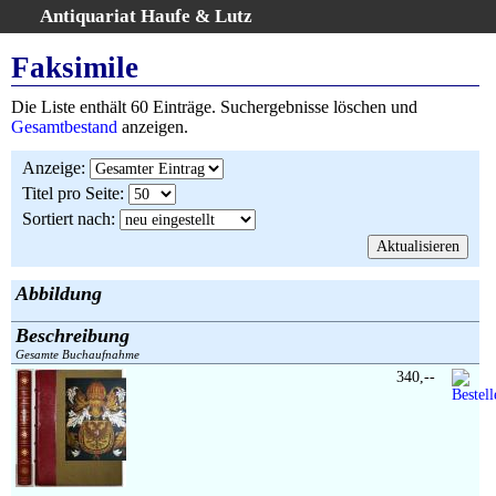
Antiquariat Haufe & Lutz
:
Volltextsuche
Faksimile
Home
Die Liste enthält 60 Einträge. Suchergebnisse löschen und
Gesamtbestand
Gesamtbestand
anzeigen.
Erweiterte Suche
Anzeige
:
Kategorien
Titel pro Seite
:
Schlagwörter
Sortiert nach
:
Suchergebnisse
Warenkorb
AGB
Abbildung
Widerruf
Beschreibung
Über uns
Gesamte Buchaufnahme
Aktuelle Kataloge
340,--
Kontakt
Ankauf
Links