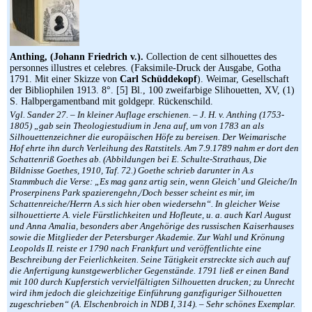
Anthing, (Johann Friedrich v.).
Collection de cent silhouettes des
personnes illustres et celebres. (Faksimile-Druck der Ausgabe, Gotha
1791. Mit einer Skizze von
Carl Schüddekopf
). Weimar, Gesellschaft
der Bibliophilen 1913. 8°. [5] Bl., 100 zweifarbige Slihouetten, XV, (1)
S. Halbpergamentband mit goldgepr. Rückenschild.
Vgl. Sander 27. – In kleiner Auflage erschienen. – J. H. v. Anthing (1753-
1805) „gab sein Theologiestudium in Jena auf, um von 1783 an als
Silhouettenzeichner die europäischen Höfe zu bereisen. Der Weimarische
Hof ehrte ihn durch Verleihung des Ratstitels. Am 7.9.1789 nahm er dort den
Schattenriß Goethes ab. (Abbildungen bei E. Schulte-Strathaus, Die
Bildnisse Goethes, 1910, Taf. 72.) Goethe schrieb darunter in A.s
Stammbuch die Verse: „Es mag ganz artig sein, wenn Gleich’ und Gleiche/In
Proserpinens Park spazierengehn,/Doch besser scheint es mir, im
Schattenreiche/Herrn A.s sich hier oben wiedersehn“. In gleicher Weise
silhouettierte A. viele Fürstlichkeiten und Hofleute, u. a. auch Karl August
und Anna Amalia, besonders aber Angehörige des russischen Kaiserhauses
sowie die Mitglieder der Petersburger Akademie. Zur Wahl und Krönung
Leopolds II. reiste er 1790 nach Frankfurt und veröffentlichte eine
Beschreibung der Feierlichkeiten. Seine Tätigkeit erstreckte sich auch auf
die Anfertigung kunstgewerblicher Gegenstände. 1791 ließ er einen Band
mit 100 durch Kupferstich vervielfältigten Silhouetten drucken; zu Unrecht
wird ihm jedoch die gleichzeitige Einführung ganzfiguriger Silhouetten
zugeschrieben“ (A. Elschenbroich in NDB I, 314). – Sehr schönes Exemplar.