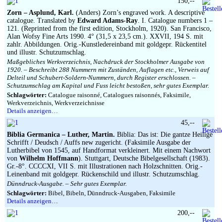
150,--
Zorn – Asplund, Karl.
(Anders) Zorn’s engraved work. A descriptive
catalogue. Translated by
Edward Adams-Ray
. I. Catalogue numbers 1 –
121. (Reprinted from the first edition, Stockholm, 1920). San Francisco,
Alan Wofsy Fine Arts 1990. 4° (31,5 x 23,5 cm.). XXVII, 194 S. mit
zahlr. Abbildungen. Orig.-Kunstledereinband mit goldgepr. Rückentitel
und illustr. Schutzumschlag.
Maßgebliches Werkverzeichnis, Nachdruck der Stockholmer Ausgabe von
1920. – Beschreibt 288 Nummern mit Zuständen, Auflagen etc., Verweis auf
Delteil und Schubert-Soldern-Nummern, durch Register erschlossen. –
Schutzumschlag am Kapital und Fuss leicht bestoßen, sehr gutes Exemplar.
Schlagwörter:
Catalogue raisonné, Catalogues raisonnés, Faksimile,
Werkverzeichnis, Werkverzeichnisse
Details anzeigen…
45,--
Biblia Germanica – Luther, Martin.
Biblia: Das ist: Die gantze Heilige
Schrifft / Deudsch / Auffs new zugericht. (Faksimile Ausgabe der
Lutherbibel von 1545, auf Handformat verkleinert. Mit einem Nachwort
von
Wilhelm Hoffmann
). Stuttgart, Deutsche Bibelgesellschaft (1983).
Gr.-8°. CCCCXI, VII S. mit Illustrationen nach Holzschnitten. Orig.-
Leinenband mit goldgepr. Rückenschild und illustr. Schutzumschlag.
Dünndruck-Ausgabe. – Sehr gutes Exemplar.
Schlagwörter:
Bibel, Bibeln, Dünndruck-Ausgaben, Faksimile
Details anzeigen…
200,--