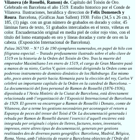
Impressum
Vilanova (de Rosselló, Ramon) de.
Capítulo del Toisón de Oro.
Celebrado en Barcelona el año 1519. Estudio historico por el Conde de
Vilanova. Ilustraciones, heraldica y direccion de
Felix Domenech y
Roura
. Barcelona, (Gráficas Juan Sallent) 1930. Folio (34,5 x 26 cm.).
185, (1) págs. con un gran número de grabados en dorado y color, 45
láminas fuera de texto, 51 grabados intercalados en el texto, viñetas en
color. Encuadernación original en media piel de color rojo vino, con el
título del lomo estampado en oro y líneas doradas y corte de oro en la
cabeza. (Exposición Internacional de Barcelona).
Palau 365700. – N.º 15 de 190 ejemplares numerados, en papel de hilo con
filigrana especial. – Tratado profusamente ilustrado sobre el año clave de
1519 en la historia de la Orden del Toisón de Oro. Tras la muerte del
emperador Maximiliano I en enero de 1519, el cargo de Gran Maestre pasó
a manos de su nieto, Carlos V, quien continuó dirigiendo la Orden como un
poderoso instrumento de dominio dinástico de los Habsburgo. Ese mismo
año, poco antes de partir hacia Alemania para la elección del rey, Carlos V
celebró un importante capítulo de la Orden en la catedral de Barcelona. –
La documentació del fons personal de Ramon de Rosselló (1876-1936),
dipositada a l’Arxiu Històric de la Ciutat de Barcelona, està directament
relacionada amb l’organització de l’Exposició Internacional de Barcelona
de 1929. El govern va encarregar a Ramon de Rosselló i Donato, comte de
Vilanova, dur a terme les gestions necessàries per aconseguir el retorn a
Espanya de peces del tresor del Toisó d’Or. La documentació generada i
rebuda per Ramon de Rosselló durant l’exercici d’aquell encàrrec està
integrada per originals i còpies de lletres, factures, notes, inventaris,
impresos, entre altres tipus de documentació, generats per gestions
realitzades des de diversos punts geogràfics: Barcelona, Madrid, Bèlgica,
Roma, Viena, amb l’objectiu de reunir a Barcelona objectes de l’Orde del