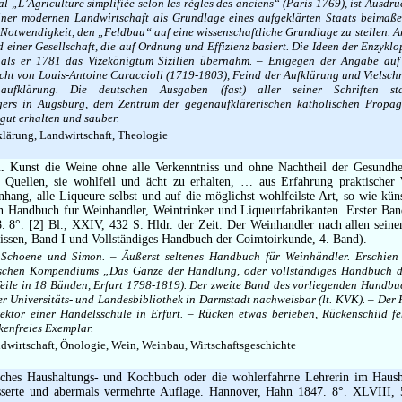
nal „L’Agriculture simplifiée selon les règles des anciens“ (Paris 1769), ist Ausdr
iner modernen Landwirtschaft als Grundlage eines aufgeklärten Staats beimaße
 Notwendigkeit, den „Feldbau“ auf eine wissenschaftliche Grundlage zu stellen. A
d einer Gesellschaft, die auf Ordnung und Effizienz basiert. Die Ideen der Enzyklo
, als er 1781 das Vizekönigtum Sizilien übernahm. – Entgegen der Angabe auf 
cht von Louis-Antoine Caraccioli (1719-1803), Feind der Aufklärung und Vielschr
naufklärung. Die deutschen Ausgaben (fast) aller seiner Schriften 
gers in Augsburg, dem Zentrum der gegenaufklärerischen katholischen Propa
 gut erhalten und sauber.
lärung, Landwirtschaft, Theologie
.
Kunst die Weine ohne alle Verkenntniss und ohne Nachtheil der Gesundhei
n Quellen, sie wohlfeil und ächt zu erhalten, … aus Erfahrung praktischer
hang, alle Liqueure selbst und auf die möglichst wohlfeilste Art, so wie kün
in Handbuch fur Weinhandler, Weintrinker und Liqueurfabrikanten. Erster Ban
 8°. [2] Bl., XXIV, 432 S. Hldr. der Zeit. Der Weinhandler nach allen sein
issen, Band I und Vollständiges Handbuch der Coimtoirkunde, 4. Band).
 Schoene und Simon. – Äußerst seltenes Handbuch für Weinhändler. Erschien
schen Kompendiums „Das Ganze der Handlung, oder vollständiges Handbuch de
eile in 18 Bänden, Erfurt 1798-1819). Der zweite Band des vorliegenden Handbu
er Universitäts- und Landesbibliothek in Darmstadt nachweisbar (lt. KVK). – Der
ktor einer Handelsschule in Erfurt. – Rücken etwas berieben, Rückenschild fe
kenfreies Exemplar.
dwirtschaft, Önologie, Wein, Weinbau, Wirtschaftsgeschichte
ches Haushaltungs- und Kochbuch oder die wohlerfahrne Lehrerin im Haush
esserte und abermals vermehrte Auflage. Hannover, Hahn 1847. 8°. XLVIII,