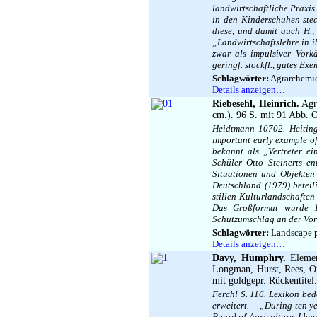
landwirtschaftliche Praxis
in den Kinderschuhen stec
diese, und damit auch H.,
„Landwirtschaftslehre in i
zwar als impulsiver Vork
geringf. stockfl., gutes Exe
Schlagwörter:
Agrarchemie
Details anzeigen…
Riebesehl, Heinrich.
Agr
cm.). 96 S. mit 91 Abb. O
Heidtmann 10702. Heiting
important early example o
bekannt als „Vertreter ei
Schüler Otto Steinerts en
Situationen und Objekten 
Deutschland (1979) beteil
stillen Kulturlandschafte
Das Großformat wurde 1
Schutzumschlag an der Vord
Schlagwörter:
Landscape p
Details anzeigen…
Davy, Humphry.
Element
Longman, Hurst, Rees, Or
mit goldgepr. Rückentitel.
Ferchl S. 116. Lexikon be
erweitert. – „During ten y
Board of Agriculture. I hav