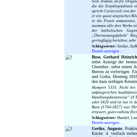
Sein Traktat, im frz. Origi
die die Enzyklopädisten e
spricht Caraccioli von der
er ein quasi utopisches Bil
in die Praxis umzusetzen
stammen alle drei Werke ni
der katholischen Gege
„Übersetzungsfabrik“ Rie
geringfügig berieben, sehr
Schlagwörter:
Antike, Aufk
Details anzeigen…
Buse, Gerhard Heinrich
nebst Anzeige der beste
Chemiker; nebst einem An
Beeren zu verfertigen. E
und Gotha, Henning 1818.
den dazu nothigen Kenntn
Humpert 5335. Nicht bei
umfangreichen kaufmänni
Handlungskenntnisse“ (4 T
oder 1820 und ist nur in d
Buse (1764-1827) war Dire
erneuert, gutes nahezu flec
Schlagwörter:
Handel, Lan
Details anzeigen…
Gerike, Auguste.
Praktis
Küche. 4. vielfach verb