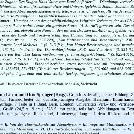
liche Zugabe Des Klugen Haus-Vaters zum Druck befördert“. – Dünnhaupt vermerkt,
chimisten, Wirtschaftswissenschaftler und Universalgelehrten Johann Joachim B
ch bessere Absatzmöglichkeiten erwartete, was letztlich auch erfüllt wurde, ersc
erweiterte Neuauflagen. Tatsächlich handelt es sich bei dem Autor wohl um einen 
mutet: „Unterschiebung des geschäftstüchtigen Leipziger Verlegers, der aus B’s
lung soll der wahre Autor ‚ein gewisser Sturm‘ (A. Sturm?) gewesen sein. Das of
 nichts zu tun, obwohl sein Name in den meisten Drucken als Autor angegeben wir
n über die Land- und Forstwirtschaft und Haushaltung von Landgütern. Darunte
)´; „Vom Weine, …“ (S. 227-229); „Von Maltz-machen und Bierbrauen“ (S. 230-
kommene Land-Medicus…“ (S. 313 ff.); „Von Mutter-Beschwerungen und mancher
75 ff.). – Im dritten Teil: Der wohlerfahrene „Roß– und Vieh-Artzt“ (S. 551 ff.)
 Im vierten Teil: „Des Edlen Weydmannns geheimes Jäger-Cabinet…“ (S. 825-1016). 
vocat…“ (S. 1017 ff.). – Die schöne Holzschnitt-Tafel (im rechten Rand knapp
htigsten Kapiteln. – Einband berieben, etwas bestoßen und mit Japanpapier k
die S. 433/434, 551/552 (″Von Mutter-Beschwerungen…“), 601/602 und 623-648 
urchgehend gebräunt und teils stärker fleckig, insgesamt gut erhaltenes Exemp
aft, Hausvater-Literatur, Landwirtschaft, Medizin, Viehzucht
ann Leicht und Otto Springer (Hrsg.).
Grundriss der allgemeinen Bildung. Z
ften. Fachbearbeiter der deutschsprachigen Ausgabe:
Hermann Baumhauer,
uflage. 7 Teile in 1 Band. Bern, London, Universitäts Verl.– und Vertriebs
. Gr.-8° (24,5 x 19 cm.). 528 S. mit zahlr., teils farb. Abbildungen im Tex
eit mit goldgepr. Rückentitel, Linienvergoldung auf dem Rücken und 
. – II. Von der Himmelskunde zur Atomphysik. – III. Wege zur Mathematik. – 
sen des Menschen. – VI. Das Wirtschaftsleben und seine Entfaltung. – VII.
ßergewöhnliches Exemplar in einem kostbaren Hand-Einband.