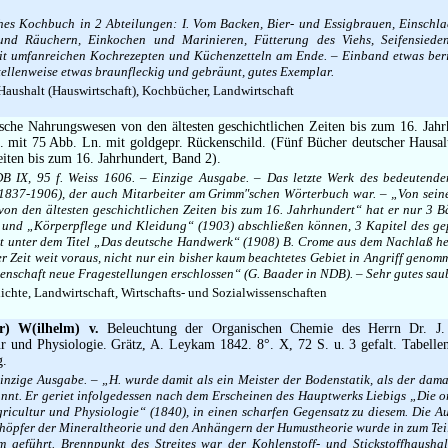
es Kochbuch in 2 Abteilungen: I. Vom Backen, Bier- und Essigbrauen, Einschla
und Räuchern, Einkochen und Marinieren, Fütterung des Viehs, Seifensieden
Mit umfanreichen Kochrezepten und Küchenzetteln am Ende. – Einband etwas beri
tellenweise etwas braunfleckig und gebräunt, gutes Exemplar.
aushalt (Hauswirtschaft), Kochbücher, Landwirtschaft
che Nahrungswesen von den ältesten geschichtlichen Zeiten bis zum 16. Jahr
S. mit 75 Abb. Ln. mit goldgepr. Rückenschild. (Fünf Bücher deutscher Hausa
eiten bis zum 16. Jahrhundert, Band 2).
 IX, 95 f. Weiss 1606. – Einzige Ausgabe. – Das letzte Werk des bedeutende
1837-1906), der auch Mitarbeiter am Grimm″schen Wörterbuch war. – „Von sei
von den ältesten geschichtlichen Zeiten bis zum 16. Jahrhundert“ hat er nur 3
 und „Körperpflege und Kleidung“ (1903) abschließen können, 3 Kapitel des ge
 unter dem Titel „Das deutsche Handwerk“ (1908) B. Crome aus dem Nachlaß h
er Zeit weit voraus, nicht nur ein bisher kaum beachtetes Gebiet in Angriff geno
enschaft neue Fragestellungen erschlossen“ (G. Baader in NDB). – Sehr gutes sau
chte, Landwirtschaft, Wirtschafts- und Sozialwissenschaften
r) W(ilhelm) v.
Beleuchtung der Organischen Chemie des Herrn Dr. J. 
 und Physiologie. Grätz, A. Leykam 1842. 8°. X, 72 S. u. 3 gefalt. Tabelle
g.
einzige Ausgabe. – „H. wurde damit als ein Meister der Bodenstatik, als der dam
nnt. Er geriet infolgedessen nach dem Erscheinen des Hauptwerks Liebigs „Die 
ricultur und Physiologie“ (1840), in einen scharfen Gegensatz zu diesem. Die A
chöpfer der Mineraltheorie und den Anhängern der Humustheorie wurde in zum Teil
m geführt. Brennpunkt des Streites war der Kohlenstoff- und Stickstoffhausha