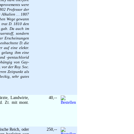
 improvements were
1802 Professor der
r Alkalien … 1807
ichen Wege gewann
 trat D. 1810 den
n gab. Da auch im
uerstoff, sondern
 er Erscheinungen
beobachtete D. die
 auf eine elektr.
t gelang ihm eine
und -pentachlorid
bhängig von Gay-
 vor der Roy. Soc.
eren Zeitpunkt als
eckig, sehr gutes
rzte, Landwirte,
40,--
d. Zt. mit mont.
ische Reich, oder
250,--