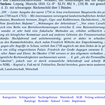
gs- und Landwirthschafts-Kunst. Verändert, mit Anmerkungen und mit Kupfe
 Suckow
. Leipzig, Hinrichs 1810. Gr.-8°. XLIV, 882 S., [19] Bl. mit gestoch
r. d. Zt. mit schwarzgepr. Rückenschild über 5 Bünden.
I, 209. – Letzte Ausgabe des zuerst 1754 in Jena erschienenen Hauptwerks des pr
(um 1700-nach 1763). – Mit interessanten vorwiegend landwirtschaftlichen Artike
uhauses, Brandwein brennen, Ziegel-, Gips- und Kalkbrennen, Dachdeckerei, „V
Vom fürstlichen Hofamte“, „Wohnungen der Arbeitsleute“, „Von eines Cavall
rch eine Reihe von Betriebsverbesserungen erreichte E. eine Rationalisierung 
ch wandte er sehr bald rein fiskalische Methoden an, erhöhte willkürlich
ang als königlicher Kommissar auch auf anderen Gebieten der Finanzverwaltu
inkünfte. Hochfahrend und unliebenswürdig, geriet er dabei in scharfe
 zu den Kammerbehörden, doch nahm Friedrich Wilhelm den Emporkömmling, de
 gegen alle Angriffe in Schutz, verlieh ihm 1738 zugleich mit dem Orden de la g
n ein völlig eingerichtetes Palais. Friedrich der Große dagegen entsetzte E.
aller Ämter und Ehren. Im Oktober 1740 verwies er den allgemein verhaßten 
gentliche Rechtswidrigkeiten nachzuweisen waren. … E. gilt „als die Personifika
Fiskalität“, jedoch war er durch erstaunliche Arbeitskraft und scharfe 
n NDB). – Kapital u. Fuß mit kl. Fehlstellen, Deckel berieben, gutes meist saubere
ft, Landwirtschaft, Wirtschaft
e
·
Kategorien
·
Schlagwörter
·
Suchergebnisse
·
Warenkorb
·
AGB
·
Vertrag widerru
Kataloge
·
Kontakt
·
Ankauf
·
Links
·
Impressum