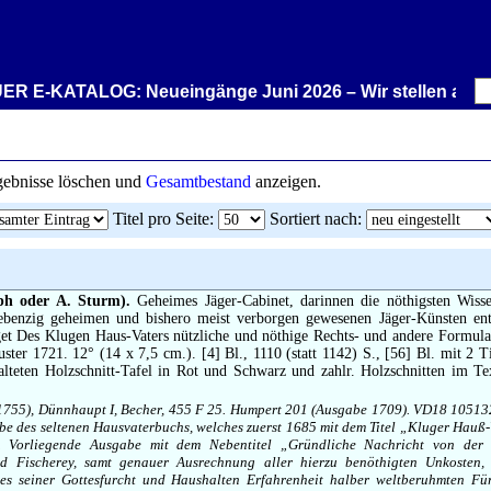
TALOG: Neueingänge Juni 2026 – Wir stellen aus: Rare Book
rgebnisse löschen und
Gesamtbestand
anzeigen.
Titel pro Seite
:
Sortiert nach
:
ph oder A. Sturm).
Geheimes Jäger-Cabinet, darinnen die nöthigsten Wisse
iebenzig geheimen und bishero meist verborgen gewesenen Jäger-Künsten en
get Des Klugen Haus-Vaters nützliche und nöthige Rechts- und andere Formular
ster 1721. 12° (14 x 7,5 cm.). [4] Bl., 1110 (statt 1142) S., [56] Bl. mit 2 Ti
lteten Holzschnitt-Tafel in Rot und Schwarz und zahlr. Holzschnitten im Te
 1755), Dünnhaupt I, Becher, 455 F 25. Humpert 201 (Ausgabe 1709). VD18 1051
e des seltenen Hausvaterbuchs, welches zuerst 1685 mit dem Titel „Kluger Hauß-
. Vorliegende Ausgabe mit dem Nebentitel „Gründliche Nachricht von der 
d Fischerey, samt genauer Ausrechnung aller hierzu benöthigten Unkosten
es seiner Gottesfurcht und Haushalten Erfahrenheit halber weltberuhmten Für