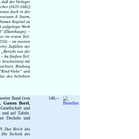
 daß der Verleger
echer (1635-1682)
hienen doch in der
gewissen A. Sturm,
 Namen Kapital zu
t aufgelegte Werk
d“ (Dünnhaupt). –
r im ersten Teil:
254) – im zweiten
ley Zufällen der
; „Bericht von der
– Im fünften Teil:
 beschnitten) mit
aschiert, Bindung
(″Rind-Viehe“ und
lar des beliebten
weiter Band (von
140,--
 Gaston Borel,
-Gesellschaft und
t und auf Tafeln.
den Deckeln und
IV. Das Reich des
 Die Technik des