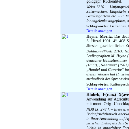
goldgepr. Rückentitel.
Weiss 1210. – Umfangreich
Sülzemachen, Einpökeln 
Gemüsegartens etc. – II. 
Innengelenke angeplatzt, s
Schlagwörter:
Gartenbau, H
Details anzeigen…
Heyne, Moritz.
Das deuts
S. Hirzel 1901. 4°. 408 
ältesten geschichtlichen Z
Dahlmann/Waitz 2163. NDB
Lexikographen M. Heyne (
deutscher Hausaltertümer 
(1899), „Nahrung“ (1901)
„Handel und Gewerbe“ hat
diesen Werken hat H., sein
methodisch der Sprachwiss
Schlagwörter:
Kulturgeschi
Details anzeigen…
Hlubek, F(ranz) X(ave
Anwendung auf Agricultur
mit mont. Orig.-Umschla
NDB IX, 278 f. – Erste u. 
Bodenfruchtbarkeit anerka
in ihrer Anwendung auf Ag
zwischen Liebig als dem S
Liebig in autoritärer For