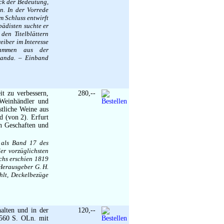
uck der Bedeutung,
n. In der Vorrede
m Schluss entwirft
pädisten suchte er
den Titelblättern
eiber im Interesse
stammen aus der
ganda. – Einband
t zu verbessern,
280,--
 Weinhändler und
stliche Weine aus
d (von 2). Erfurt
en Geschaften und
 als Band 17 des
r vorzüglichsten
chs erschien 1819
 Herausgeber G. H.
hlt, Deckelbezüge
alten und in der
120,--
 560 S. OLn. mit