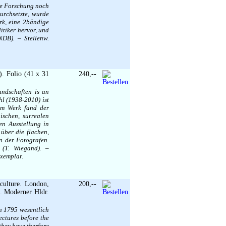
che Forschung noch
urchsetzte, wurde
rk, eine 2bändige
itiker hervor, und
NDB). – Stellenw.
). Folio (41 x 31
240,--
andschaften is an
l (1938-2010) ist
sem Werk fand der
ischen, surrealen
en Ausstellung in
über die flachen,
n der Fotografen.
(T. Wiegand). –
Exemplar.
culture. London,
200,--
n. Moderner Hldr.
n 1795 wesentlich
ectures before the
they have therfore