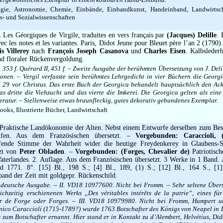
gie, Astronomie, Chemie, Einbände, Einbandkunst, Handeinband, Landwirtsch
ts- und Sozialwissenschaften
.
Les Géorgiques de Virgile, traduites en vers français par
(Jacques) Delille
. 
avec les notes et les variantes. Paris, Didot Jeune pour Bleuet père l’an 2 (1790)
s Villerey
nach
François Joseph Casanova
und
Charles Eisen
. Kalbsleder
nd floraler Rückenvergoldung.
II, 353 f. Quérard II, 451 f. – Zweite Ausgabe der berühmten Übersetzung von J. Del
tionen. – Vergil verfasste sein berühmtes Lehrgedicht in vier Büchern die Geor
29 vor Christus. Das erste Buch der Georgica behandelt hauptsächlich den Ack
 dritte die Viehzucht und das vierte die Imkerei. Die Georgica gelten als eine
eratur. – Stellenweise etwas braunfleckig, gutes dekorativ gebundenes Exemplar.
books, Illustrierte Bücher, Landwirtschaft
Praktische Landökonomie der Alten. Nebst einem Entwurfe derselben zum Bes
lfen. Aus dem Französischen übersetzt. –
Vorgebunden: Caraccioli, (
ffende Stimme der Wahrheit wider die heutige Freydenkerey in Glaubens
tzt von
Peter Obladen
. –
Vorgebunden: (Forges, Chevalier de)
Patriotisc
terlandes. 2. Auflage. Aus dem Französischen übersetzt. 3 Werke in 1 Band.
 1771. 8°. [15] Bl., 198 S.; [4] Bl., 189, (1) S.; [12] Bl., 164 S., [1]
and der Zeit mit goldgepr. Rückenschild.
e deutsche Ausgabe. – II. VD18 10977600. Nicht bei Fromm. – Sehr seltene Übers
chzeitig erschienenen Werks „Des véritables intérêts de la patrie“, eines für
ier de Forge oder Forges. – III. VD18 10979980. Nicht bei Fromm, Humpert u
nico Caraccioli (1715-1789?) wurde 1763 Botschafter des Königs von Neapel in
 zum Botschafter ernannt. Hier stand er in Kontakt zu d’Alembert, Helvétius, Did