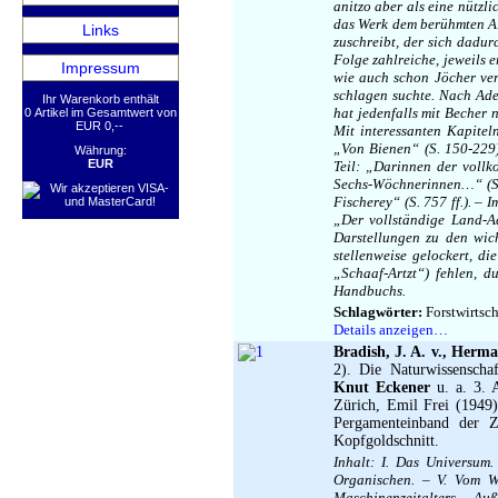
anitzo aber als eine nütz
das Werk dem berühmten Al
Links
zuschreibt, der sich dadur
Folge zahlreiche, jeweils 
Impressum
wie auch schon Jöcher ver
schlagen suchte. Nach Ade
Ihr Warenkorb enthält
hat jedenfalls mit Becher
0 Artikel im Gesamtwert von
EUR 0,--
Mit interessanten Kapitel
„Von Bienen“ (S. 150-229
Währung:
EUR
Teil: „Darinnen der voll
Sechs-Wöchnerinnen…“ (S. 4
Fischerey“ (S. 757 ff.). –
„Der vollständige Land-Ad
Darstellungen zu den wic
stellenweise gelockert, 
„Schaaf-Artzt“) fehlen, d
Handbuchs.
Schlagwörter:
Forstwirtsch
Details anzeigen…
Bradish, J. A. v., Herm
2). Die Naturwissenscha
Knut Eckener
u. a. 3. A
Zürich, Emil Frei (1949)
Pergamenteinband der Z
Kopfgoldschnitt.
Inhalt: I. Das Universum
Organischen. – V. Vom We
Maschinenzeitalters. – Au