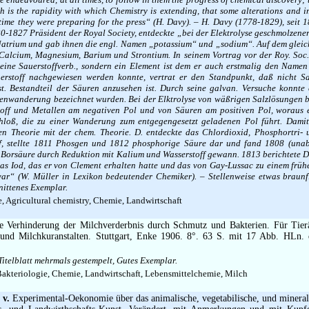
h is the rapidity with which Chemistry is extending, that some alterations and
time they were preparing for the press“ (H. Davy). – H. Davy (1778-1829), seit 
-1827 Präsident der Royal Society, entdeckte „bei der Elektrolyse geschmolzene
Natrium und gab ihnen die engl. Namen „potassium“ und „sodium“. Auf dem gle
e Calcium, Magnesium, Barium und Strontium. In seinem Vortrag vor der Roy. Soc.
eine Sauerstoffverb., sondern ein Element ist dem er auch erstmalig den Name
uerstoff nachgewiesen werden konnte, vertrat er den Standpunkt, daß nicht Sa
ist. Bestandteil der Säuren anzusehen ist. Durch seine galvan. Versuche konnte
onenwanderung bezeichnet wurden. Bei der Elktrolyse von wäßrigen Salzlösungen 
off und Metallen am negativen Pol und von Säuren am positiven Pol, woraus er
hloß, die zu einer Wanderung zum entgegengesetzt geladenen Pol führt. Dami
n Theorie mit der chem. Theorie. D. entdeckte das Chlordioxid, Phosphortri- 
f, stellte 1811 Phosgen und 1812 phosphorige Säure dar und fand 1808 (una
s Borsäure durch Reduktion mit Kalium und Wasserstoff gewann. 1813 berichtete D.
as Iod, das er von Clement erhalten hatte und das von Gay-Lussac zu einem früh
r“ (W. Müller in Lexikon bedeutender Chemiker). – Stellenweise etwas braunfl
nittenes Exemplar.
 Agricultural chemistry, Chemie, Landwirtschaft
 Verhinderung der Milchverderbnis durch Schmutz und Bakterien. Für Tierä
 und Milchkuranstalten. Stuttgart, Enke 1906. 8°. 63 S. mit 17 Abb. HLn. 
Titelblatt mehrmals gestempelt, Gutes Exemplar.
Bakteriologie, Chemie, Landwirtschaft, Lebensmittelchemie, Milch
 v.
Experimental-Oekonomie über das animalische, vegetabilische, und mineral