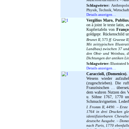
Schlagwörter:
Anthropolo
Physik, Technik, Wirtschaf
Details anzeigen…
Vergilius Maro, Publius
on à joint le texte latin, 
Kupfertafeln von
Françoi
goldgepr. Rückenschild u
Brunet II, 575 ff. Graesse 
Mit zeittypischen Illustra
Landbau) zwischen 37 und 
den Obst- und Weinbau, das
Dichtungen der antiken Lit
Schlagwörter:
Illustrated 
Details anzeigen…
Caraccioli, (Domenico).
Wesens wieder aufzuhe
(zugeschrieben). Die ru
Französischen … überse
dem wahren Nutzen des Va
u. Söhne 1767, 1770 und
Schmuckvignetten. Lederb
I. Fromm II, 4490. – Erst
1764 in drei Drucken glei
identifizierbaren Cheval
deutsche Ausgabe. – Dome
nach Paris, 1770 ebenfalls