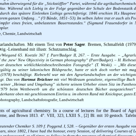
 nahm überwiegend für die „Stickstöffler“ Partei, während die agrikulturchemis
kte. Während sich Liebig in der Folge gegenüber der Schule der Bodenstatik d
 durch das spätere Einlenken Liebigs gerechtfertigt. 1846 erschien H.s Hauptwe
hrem ganzen Umfang…“ (²3 Bände, 1851–53). Im selben Jahre trat er auch als Pol
ämpfer eines freien, unbelasteten Bauernstandes.“ (Sigmund Frauendorfer in 
mplar.
, Chemie, Landwirtschaft
arlandschaften. Mit einem Text von
Peter Sager
. Bremen, Schmalfeldt (1979
rig.-Leinenband mit illustr. Schutzumschlag.
/Wiegand 65. Koetzle 367 f. Parr/Badger II, 267. – Erste Ausgabe. – „Agrarl
f the ‚new‘ New Objectivity in German photography“ (Parr/Badger). – H. Riebeseh
ner deutschen wirklichkeitsbeschreibenden Fotografie“ (T. Weski). – „Mit die
tgültig zu seiner lakonischen Bildsprache, hatte er sich doch vorher mit mag
(1978) beschäftigt. Riebesehl war mit den Agrarlandschaften an der wichtigst
igt. Das von
Hartmut Brückner
mit viel Weißraum gestaltete, eigenwillige Buch 
n seiner „Heimat und Umgebung“ sicherte seinem Urheber einen Sitz im Pantheo
979 beim Wettbewerb um die schönsten deutschen Bücher ausgezeichnet“ 
erkante oben mit geschlossenem Einriss u. im oberen Rand mit Knickspur, gutes 
hotography, Landschaftsfotografie, Landwirtschaft
s of agricultural chemistry. In a course of lectures for the Board of Agri
me, and Brown 1813. 4°. VIII, 323, LXIII S., [2] Bl. mit 10 gestoch. Tafel
deutender Chemiker S. 109 f. Poggend. I, 528. – Gegenüber der ersten Ausgabe vo
ears, since 1802, I have had the honour, every Session, of delivering Courses of L
e endeavoured, at all times, to follow in them the progress of chemical discovery; 