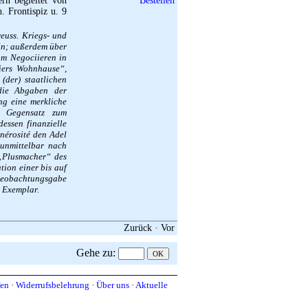
rn begleitet von
. Frontispiz u. 9
euss. Kriegs- und
ln; außerdem über
om Negociieren in
iers Wohnhause“,
(der) staatlichen
 die Abgaben der
ng eine merkliche
n Gegensatz zum
ssen finanzielle
énérosité den Adel
 unmittelbar nach
„Plusmacher“ des
tion einer bis auf
Beobachtungsgabe
s Exemplar.
Zurück
·
Vor
Gehe zu
:
fen
·
Widerrufsbelehrung
·
Über uns
·
Aktuelle