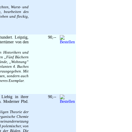
chten, Wurst- und
, bearbeiten des
eben und fleckig,
hundert. Leipzig,
90,--
ltertümer von den
n Historikers und
nen „Fünf Büchern
 Bände, „Wohnung“
planten 4. Buches
erausgegeben. Mit
mmen, sondern auch
beres Exemplar.
Liebig in ihrer
90,--
n. Moderner Pbd.
aligen Theorie der
organische Chemie
useinandersetzung
 polemischer, von
lt der Böden. Die