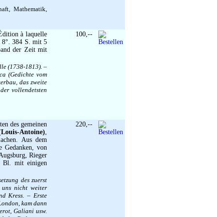
aft, Mathematik,
Édition à laquelle
100,--
. 8°. 384 S. mit 5
band der Zeit mit
ille (1738-1813). –
gica (Gedichte vom
erbau, das zweite
 der vollendetsten
ten des gemeinen
220,--
Louis-Antoine)
,
-Sachen. Aus dem
he Gedanken, von
 Augsburg, Rieger
 Bl. mit einigen
etzung des zuerst
 uns nicht weiter
nd Kress. – Erste
 London, kam dann
erot, Galiani usw.