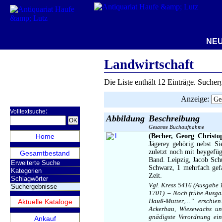
NEUER E-KA
Landwirtschaft
Die Liste enthält 12 Einträge. Suche
Anzeige
:
:
Volltextsuche
Abbildung
Beschreibung
Gesamte Buchaufnahme
Home
(Becher, Georg Christo
Jägerey gehörig nebst S
zuletzt noch mit beygefü
Gesamtbestand
Band. Leipzig, Jacob Schu
Erweiterte Suche
Schwarz, 1 mehrfach gefa
Kategorien
Zeit.
Schlagwörter
Vgl. Kress 5416 (Ausgabe
Suchergebnisse
1701). – Noch frühe Ausgab
Hauß-Mutter,…“ erschien
Aktuelle Kataloge
Ackerbau, Wiesewachs un
gnädigste Verordnung ein
Ankauf