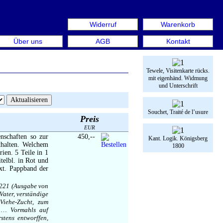
Widerruf
Warenkorb
 Week Berlin. Internationale Messe für Bücher & Graphik 
Über uns
AGB
Kontakt
Tewele, Visitenkarte rücks.
mit eigenhänd. Widmung
und Unterschrift
Souchet, Traité de l’usure
Preis
EUR
nschaften so zur
450,--
Kant. Logik. Königsberg
thalten. Welchem
1800
ien. 5 Teile in 1
telbl. in Rot und
xt. Pappband der
3221 (Ausgabe von
Vater, verständige
Viehe-Zucht, zum
, … Vormahls auf
stens entworffen,