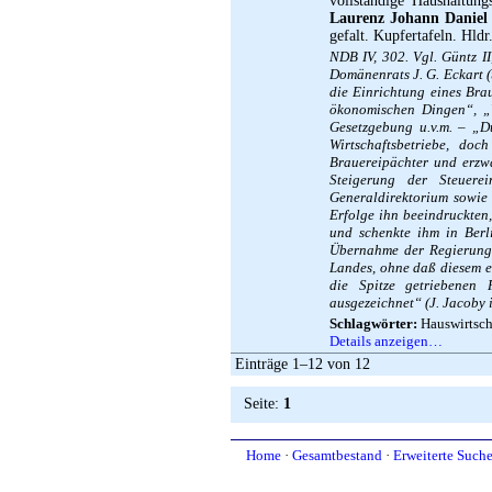
vollständige Haushaltun
Laurenz Johann Daniel
gefalt. Kupfertafeln. Hld
NDB IV, 302. Vgl. Güntz I
Domänenrats J. G. Eckart 
die Einrichtung eines Bra
ökonomischen Dingen“, „
Gesetzgebung u.v.m. – „Du
Wirtschaftsbetriebe, do
Brauereipächter und erzw
Steigerung der Steuere
Generaldirektorium sowie
Erfolge ihn beeindruckten,
und schenkte ihm in Berli
Übernahme der Regierung 
Landes, ohne daß diesem ei
die Spitze getriebenen 
ausgezeichnet“ (J. Jacoby i
Schlagwörter:
Hauswirtscha
Details anzeigen…
Einträge 1–12 von 12
Seite:
1
Home
·
Gesamtbestand
·
Erweiterte Such