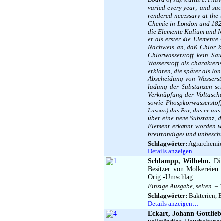
varied every year; and suc
rendered necessary at the 
Chemie in London und 1820
die Elemente Kalium und 
er als erster die Element
Nachweis an, daß Chlor k
Chlorwasserstoff kein Sa
Wasserstoff als charakter
erklären, die später als I
Abscheidung von Wasserst
ladung der Substanzen sc
Verknüpfung der Voltasche
sowie Phosphorwasserstof
Lussac) das Bor, das er au
über eine neue Substanz, d
Element erkannt worden wa
breitrandiges und unbesch
Schlagwörter:
Agrarchemie,
Details anzeigen…
Schlampp, Wilhelm.
Die
Besitzer von Molkereien
Orig.-Umschlag.
Einzige Ausgabe, selten. – 
Schlagwörter:
Bakterien, 
Details anzeigen…
Eckart, Johann Gottlieb