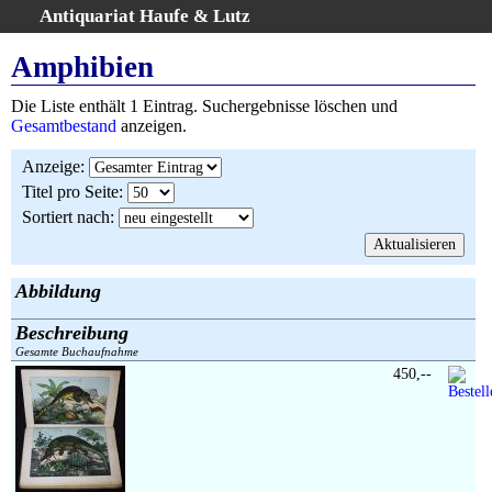
Antiquariat Haufe & Lutz
:
Volltextsuche
Amphibien
Home
Die Liste enthält 1 Eintrag. Suchergebnisse löschen und
Gesamtbestand
Gesamtbestand
anzeigen.
Erweiterte Suche
Anzeige
:
Kategorien
Titel pro Seite
:
Schlagwörter
Sortiert nach
:
Suchergebnisse
Warenkorb
AGB
Abbildung
Widerruf
Beschreibung
Über uns
Gesamte Buchaufnahme
Aktuelle Kataloge
450,--
Kontakt
Ankauf
Links