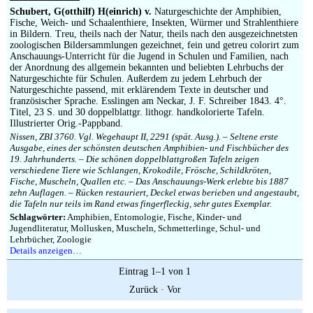
Impressum
Schubert, G(otthilf) H(einrich) v.
Naturgeschichte der Amphibien,
Fische, Weich- und Schaalenthiere, Insekten, Würmer und Strahlenthiere
in Bildern. Treu, theils nach der Natur, theils nach den ausgezeichnetsten
zoologischen Bildersammlungen gezeichnet, fein und getreu colorirt zum
Anschauungs-Unterricht für die Jugend in Schulen und Familien, nach
der Anordnung des allgemein bekannten und beliebten Lehrbuchs der
Naturgeschichte für Schulen. Außerdem zu jedem Lehrbuch der
Naturgeschichte passend, mit erklärendem Texte in deutscher und
französischer Sprache. Esslingen am Neckar, J. F. Schreiber 1843. 4°.
Titel, 23 S. und 30 doppelblattgr. lithogr. handkolorierte Tafeln.
Illustrierter Orig.-Pappband.
Nissen, ZBI 3760. Vgl. Wegehaupt II, 2291 (spät. Ausg.). – Seltene erste
Ausgabe, eines der schönsten deutschen Amphibien- und Fischbücher des
19. Jahrhunderts. – Die schönen doppelblattgroßen Tafeln zeigen
verschiedene Tiere wie Schlangen, Krokodile, Frösche, Schildkröten,
Fische, Muscheln, Quallen etc. – Das Anschauungs-Werk erlebte bis 1887
zehn Auflagen. – Rücken restauriert, Deckel etwas berieben und angestaubt,
die Tafeln nur teils im Rand etwas fingerfleckig, sehr gutes Exemplar.
Schlagwörter:
Amphibien, Entomologie, Fische, Kinder- und
Jugendliteratur, Mollusken, Muscheln, Schmetterlinge, Schul- und
Lehrbücher, Zoologie
Details anzeigen…
Eintrag 1–1 von 1
Zurück
·
Vor