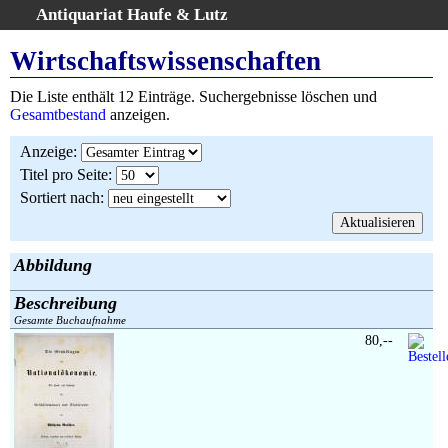
Antiquariat Haufe & Lutz
:
Volltextsuche
Wirtschaftswissenschaften
Home
Die Liste enthält 12 Einträge. Suchergebnisse löschen und
Gesamtbestand
Gesamtbestand
anzeigen.
Erweiterte Suche
Anzeige
:
Kategorien
Titel pro Seite
:
Schlagwörter
Sortiert nach
:
Suchergebnisse
Warenkorb
AGB
Abbildung
Widerruf
Beschreibung
Über uns
Gesamte Buchaufnahme
Aktuelle Kataloge
80,--
Kontakt
Ankauf
Links