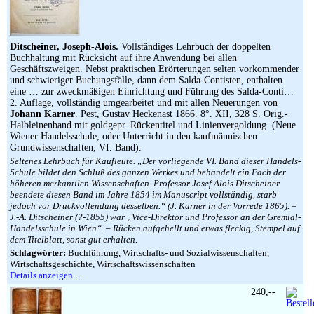
Ditscheiner, Joseph-Alois.
Vollständiges Lehrbuch der doppelten
Buchhaltung mit Rücksicht auf ihre Anwendung bei allen
Geschäftszweigen. Nebst praktischen Erörterungen selten vorkommender
und schwieriger Buchungsfälle, dann dem Salda-Contisten, enthalten
eine … zur zweckmäßigen Einrichtung und Führung des Salda-Conti…
2. Auflage, vollständig umgearbeitet und mit allen Neuerungen von
Johann Karner
. Pest, Gustav Heckenast 1866. 8°. XII, 328 S. Orig.-
Halbleinenband mit goldgepr. Rückentitel und Linienvergoldung. (Neue
Wiener Handelsschule, oder Unterricht in den kaufmännischen
Grundwissenschaften, VI. Band).
Seltenes Lehrbuch für Kaufleute. „Der vorliegende VI. Band dieser Handels-
Schule bildet den Schluß des ganzen Werkes und behandelt ein Fach der
höheren merkantilen Wissenschaften. Professor Josef Alois Ditscheiner
beendete diesen Band im Jahre 1854 im Manuscript vollständig, starb
jedoch vor Druckvollendung desselben.“ (J. Karner in der Vorrede 1865). –
J.-A. Ditscheiner (?-1855) war „Vice-Direktor und Professor an der Gremial-
Handelsschule in Wien“. – Rücken aufgehellt und etwas fleckig, Stempel auf
dem Titelblatt, sonst gut erhalten.
Schlagwörter:
Buchführung, Wirtschafts- und Sozialwissenschaften,
Wirtschaftsgeschichte, Wirtschaftswissenschaften
Details anzeigen…
240,--