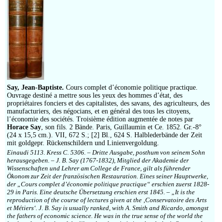
Say, Jean-Baptiste.
Cours complet d’économie politique practique.
Ouvrage destiné a mettre sous les yeux des hommes d’état, des
propriétaires fonciers et des capitalistes, des savans, des agriculteurs, des
manufacturiers, des négocians, et en général des tous les citoyens,
l’économie des sociétés. Troisième édition augmentée de notes par
Horace Say
, son fils. 2 Bände. Paris, Guillaumin et Ce. 1852. Gr.-8°
(24 x 15,5 cm.). VII, 672 S.; [2] Bl., 624 S. Halblederbände der Zeit
mit goldgepr. Rückenschildern und Linienvergoldung.
Einaudi 5113. Kress C. 5306. – Dritte Ausgabe, posthum von seinem Sohn
herausgegeben. – J. B. Say (1767-1832), Mitglied der Akademie der
Wissenschaften und Lehrer am College de France, gilt als führender
Ökonom zur Zeit der französischen Restauration. Eines seiner Hauptwerke,
der „Cours complet d’économie politique practique“ erschien zuerst 1828-
29 in Paris. Eine deutsche Übersetzung erschien erst 1845. – „It is the
reproduction of the course of lectures given at the ‚Conservatoire des Arts
et Métiers‘. J. B. Say is usually ranked, with A. Smith and Ricardo, amongst
the fathers of economic science. He was in the true sense of the world the