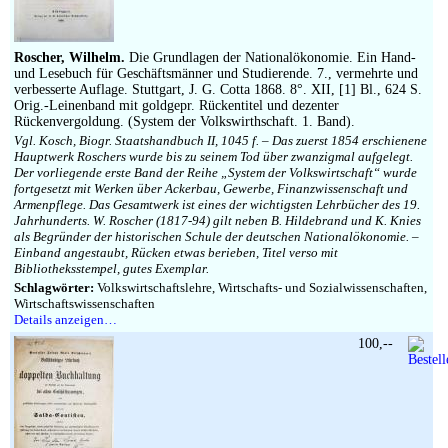
Impressum
Roscher, Wilhelm.
Die Grundlagen der Nationalökonomie. Ein Hand-
und Lesebuch für Geschäftsmänner und Studierende. 7., vermehrte und
verbesserte Auflage. Stuttgart, J. G. Cotta 1868. 8°. XII, [1] Bl., 624 S.
Orig.-Leinenband mit goldgepr. Rückentitel und dezenter
Rückenvergoldung. (System der Volkswirthschaft. 1. Band).
Vgl. Kosch, Biogr. Staatshandbuch II, 1045 f. – Das zuerst 1854 erschienene
Hauptwerk Roschers wurde bis zu seinem Tod über zwanzigmal aufgelegt.
Der vorliegende erste Band der Reihe „System der Volkswirtschaft“ wurde
fortgesetzt mit Werken über Ackerbau, Gewerbe, Finanzwissenschaft und
Armenpflege. Das Gesamtwerk ist eines der wichtigsten Lehrbücher des 19.
Jahrhunderts. W. Roscher (1817-94) gilt neben B. Hildebrand und K. Knies
als Begründer der historischen Schule der deutschen Nationalökonomie. –
Einband angestaubt, Rücken etwas berieben, Titel verso mit
Bibliotheksstempel, gutes Exemplar.
Schlagwörter:
Volkswirtschaftslehre, Wirtschafts- und Sozialwissenschaften,
Wirtschaftswissenschaften
Details anzeigen…
100,--