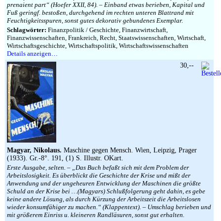
prenaient part“ (Hoefer XXII, 84). – Einband etwas berieben, Kapital und
Fuß geringf. bestoßen, durchgehend im rechten unteren Blattrand mit
Feuchtigkeitsspuren, sonst gutes dekorativ gebundenes Exemplar.
Schlagwörter:
Finanzpolitik / Geschichte, Finanzwirtschaft,
Finanzwissenschaften, Frankreich, Recht, Staatswissenschaften, Wirtschaft,
Wirtschaftsgeschichte, Wirtschaftspolitik, Wirtschaftswissenschaften
Details anzeigen…
30,--
Magyar, Nikolaus.
Maschine gegen Mensch. Wien, Leipzig, Prager
(1933). Gr.-8°. 191, (1) S. Illustr. OKart.
Erste Ausgabe, selten. – „Das Buch befaßt sich mit dem Problem der
Arbeitslosigkeit. Es überblickt die Geschichte der Krise und mißt der
Anwendung und der ungeheuren Entwicklung der Maschinen die größte
Schuld an der Krise bei …(Magyars) Schlußfolgerung geht dahin, es gebe
keine andere Lösung, als durch Kürzung der Arbeitszeit die Arbeitslosen
wieder konsumfähiger zu machen.“ (Klappentext). – Umschlag berieben und
mit größerem Einriss u. kleineren Randläsuren, sonst gut erhalten.