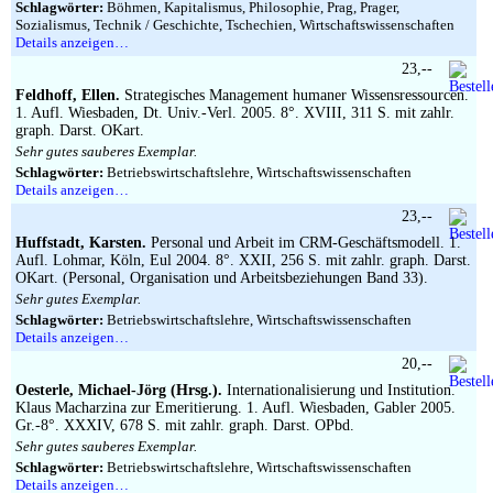
Schlagwörter:
Böhmen, Kapitalismus, Philosophie, Prag, Prager,
Sozialismus, Technik / Geschichte, Tschechien, Wirtschaftswissenschaften
Details anzeigen…
23,--
Feldhoff, Ellen.
Strategisches Management humaner Wissensressourcen.
1. Aufl. Wiesbaden, Dt. Univ.-Verl. 2005. 8°. XVIII, 311 S. mit zahlr.
graph. Darst. OKart.
Sehr gutes sauberes Exemplar.
Schlagwörter:
Betriebswirtschaftslehre, Wirtschaftswissenschaften
Details anzeigen…
23,--
Huffstadt, Karsten.
Personal und Arbeit im CRM-Geschäftsmodell. 1.
Aufl. Lohmar, Köln, Eul 2004. 8°. XXII, 256 S. mit zahlr. graph. Darst.
OKart. (Personal, Organisation und Arbeitsbeziehungen Band 33).
Sehr gutes Exemplar.
Schlagwörter:
Betriebswirtschaftslehre, Wirtschaftswissenschaften
Details anzeigen…
20,--
Oesterle, Michael-Jörg (Hrsg.).
Internationalisierung und Institution.
Klaus Macharzina zur Emeritierung. 1. Aufl. Wiesbaden, Gabler 2005.
Gr.-8°. XXXIV, 678 S. mit zahlr. graph. Darst. OPbd.
Sehr gutes sauberes Exemplar.
Schlagwörter:
Betriebswirtschaftslehre, Wirtschaftswissenschaften
Details anzeigen…