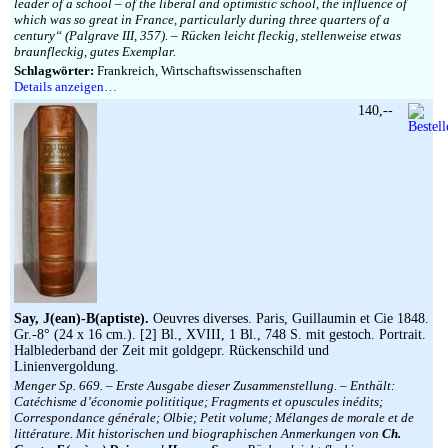
leader of a school – of the liberal and optimistic school, the influence of
which was so great in France, particularly during three quarters of a
century“ (Palgrave III, 357). – Rücken leicht fleckig, stellenweise etwas
braunfleckig, gutes Exemplar.
Schlagwörter:
Frankreich, Wirtschaftswissenschaften
Details anzeigen…
140,--
Say, J(ean)-B(aptiste).
Oeuvres diverses. Paris, Guillaumin et Cie 1848.
Gr.-8° (24 x 16 cm.). [2] Bl., XVIII, 1 Bl., 748 S. mit gestoch. Portrait.
Halblederband der Zeit mit goldgepr. Rückenschild und
Linienvergoldung.
Menger Sp. 669. – Erste Ausgabe dieser Zusammenstellung. – Enthält:
Catéchisme d’économie polititique; Fragments et opuscules inédits;
Correspondance générale; Olbie; Petit volume; Mélanges de morale et de
littérature. Mit historischen und biographischen Anmerkungen von
Ch.