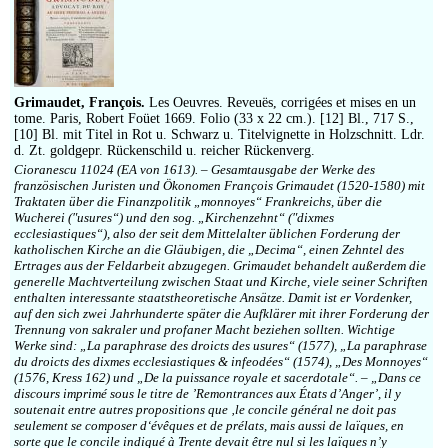
Grimaudet, François.
Les Oeuvres. Reveuës, corrigées et mises en un
tome. Paris, Robert Foüet 1669. Folio (33 x 22 cm.). [12] Bl., 717 S.,
[10] Bl. mit Titel in Rot u. Schwarz u. Titelvignette in Holzschnitt. Ldr.
d. Zt. goldgepr. Rückenschild u. reicher Rückenverg.
Cioranescu 11024 (EA von 1613). – Gesamtausgabe der Werke des
französischen Juristen und Ökonomen François Grimaudet (1520-1580) mit
Traktaten über die Finanzpolitik „monnoyes“ Frankreichs, über die
Wucherei (″usures“) und den sog. „Kirchenzehnt“ (″dixmes
ecclesiastiques“), also der seit dem Mittelalter üblichen Forderung der
katholischen Kirche an die Gläubigen, die „Decima“, einen Zehntel des
Ertrages aus der Feldarbeit abzugegen. Grimaudet behandelt außerdem die
generelle Machtverteilung zwischen Staat und Kirche, viele seiner Schriften
enthalten interessante staatstheoretische Ansätze. Damit ist er Vordenker,
auf den sich zwei Jahrhunderte später die Aufklärer mit ihrer Forderung der
Trennung von sakraler und profaner Macht beziehen sollten. Wichtige
Werke sind: „La paraphrase des droicts des usures“ (1577), „La paraphrase
du droicts des dixmes ecclesiastiques & infeodées“ (1574), „Des Monnoyes“
(1576, Kress 162) und „De la puissance royale et sacerdotale“. – „Dans ce
discours imprimé sous le titre de ’Remontrances aux États d’Anger’, il y
soutenait entre autres propositions que ‚le concile général ne doit pas
seulement se composer d‘évêques et de prélats, mais aussi de laïques, en
sorte que le concile indiqué à Trente devait être nul si les laïques n’y