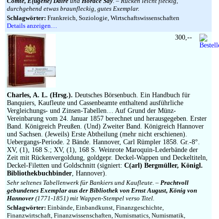
Comte, E(ugène) Daire
und
Horace Say
. – Rücken leicht fleckig,
durchgehend etwas braunfleckig, gutes Exemplar.
Schlagwörter:
Frankreich, Soziologie, Wirtschaftswissenschaften
Details anzeigen…
300,--
Charles, A. L. (Hrsg.).
Deutsches Börsenbuch. Ein Handbuch für
Banquiers, Kaufleute und Cassenbeamte enthaltend ausführliche
Vergleichungs- und Zinsen-Tabellen… Auf Grund der Münz-
Vereinbarung vom 24. Januar 1857 berechnet und herausgegeben. Erster
Band. Königreich Preußen. (Und) Zweiter Band. Königreich Hannover
und Sachsen. (Jeweils) Erste Abtheilung (mehr nicht erschienen).
Uebergangs-Periode. 2 Bände. Hannover, Carl Rümpler 1858. Gr.-8°.
XV, (1), 168 S.; XV, (1), 168 S. Weinrote Maroquin-Lederbände der
Zeit mit Rückenvergoldung, goldgepr. Deckel-Wappen und Deckeltiteln,
Deckel-Filetten und Goldschnitt (signiert:
C(arl) Bergmüller, Königl.
Bibliothekbuchbinder
, Hannover).
Sehr seltenes Tabellenwerk für Bankiers und Kaufleute. –
Prachtvoll
gebundenes Exemplar aus der Bibliothek von Ernst August, König von
Hannover
(1771-1851) mit Wappen-Stempel verso Titel.
Schlagwörter:
Einbände, Einbandkunst, Finanzgeschichte,
Finanzwirtschaft, Finanzwissenschaften, Numismatics, Numismatik,