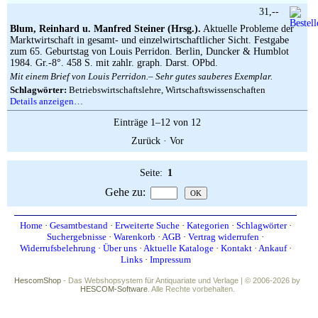
31,--
Blum, Reinhard u. Manfred Steiner (Hrsg.).
Aktuelle Probleme der
Marktwirtschaft in gesamt- und einzelwirtschaftlicher Sicht. Festgabe
zum 65. Geburtstag von Louis Perridon. Berlin, Duncker & Humblot
1984. Gr.-8°. 458 S. mit zahlr. graph. Darst. OPbd.
Mit einem Brief von Louis Perridon.– Sehr gutes sauberes Exemplar.
Schlagwörter:
Betriebswirtschaftslehre, Wirtschaftswissenschaften
Details anzeigen…
Einträge 1–12 von 12
Zurück
·
Vor
Seite:
1
Gehe zu
:
Home
·
Gesamtbestand
·
Erweiterte Suche
·
Kategorien
·
Schlagwörter
·
Suchergebnisse
·
Warenkorb
·
AGB
·
Vertrag widerrufen
·
Widerrufsbelehrung
·
Über uns
·
Aktuelle Kataloge
·
Kontakt
·
Ankauf
·
Links
·
Impressum
HescomShop
- Das Webshopsystem für Antiquariate und Verlage | © 2006-2026 by
HESCOM-Software
. Alle Rechte vorbehalten.