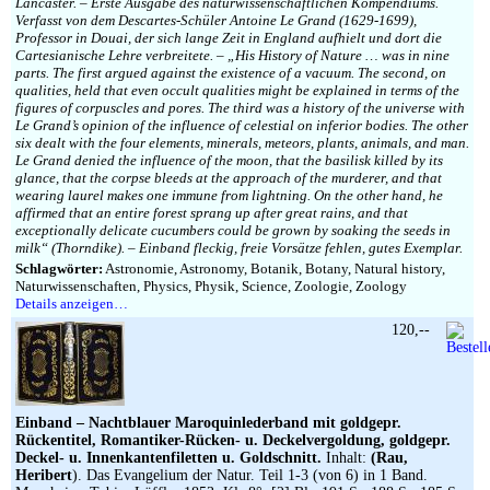
Lancaster. – Erste Ausgabe des naturwissenschaftlichen Kompendiums.
Verfasst von dem Descartes-Schüler Antoine Le Grand (1629-1699),
Professor in Douai, der sich lange Zeit in England aufhielt und dort die
Cartesianische Lehre verbreitete. – „His History of Nature … was in nine
parts. The first argued against the existence of a vacuum. The second, on
qualities, held that even occult qualities might be explained in terms of the
figures of corpuscles and pores. The third was a history of the universe with
Le Grand’s opinion of the influence of celestial on inferior bodies. The other
six dealt with the four elements, minerals, meteors, plants, animals, and man.
Le Grand denied the influence of the moon, that the basilisk killed by its
glance, that the corpse bleeds at the approach of the murderer, and that
wearing laurel makes one immune from lightning. On the other hand, he
affirmed that an entire forest sprang up after great rains, and that
exceptionally delicate cucumbers could be grown by soaking the seeds in
milk“ (Thorndike). – Einband fleckig, freie Vorsätze fehlen, gutes Exemplar.
Schlagwörter:
Astronomie, Astronomy, Botanik, Botany, Natural history,
Naturwissenschaften, Physics, Physik, Science, Zoologie, Zoology
Details anzeigen…
120,--
Einband –
Nachtblauer Maroquinlederband mit goldgepr.
Rückentitel, Romantiker-Rücken- u. Deckelvergoldung, goldgepr.
Deckel- u. Innenkantenfiletten u. Goldschnitt.
Inhalt:
(Rau,
Heribert
). Das Evangelium der Natur. Teil 1-3 (von 6) in 1 Band.