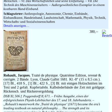
Menschen. – VI. Das Wirtschaftsleben und seine Entfaltung. – VII. Die
Technik des Maschinenzeitalters. – Außergewöhnliches Exemplar in einem
kostbaren Hand-Einband.
Schlagwörter:
Anthropologie, Astronomie, Chemie, Einbände,
Einbandkunst, Handeinband, Landwirtschaft, Mathematik, Physik, Technik,
Wirtschafts- und Sozialwissenschaften
Details anzeigen…
380,--
Rohault, Jacques.
Traité de physique. Quatriéme Edition, reveuë &
corrigée. 2 Bände. Lyon, Claude Galbit 1681. Kl.-8° (15 x 8,5 cm.).
[17] Bl., 418 S., [1] Bl.; 422 S., [3] Bl. mit einigen Holzschnitten im
Text und 2 gefalt. Kupfertafeln. Kalbslederbände der Zeit mit goldgepr.
Rückensch. und Rückenvergoldung.
DSB XI, 506 f. Poggendorff II, 671. – Frühe Ausgabe, eines der
erfolgreichsten Physik-Lehrbücher des 17. und 18. Jahrhunderts. –
„Rohault’s masterwork the ‚Traité de physique‘ (1671) became the era’s
leading textbook on natural philosophy … The strength and its