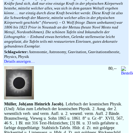
Kräfte fand sich, daß nur eine einzige Kraft in der physischen Körperwelt
bestehe, mittelst welcher alles, was sich in dem ganzen Weltall ergeben
könne…. nur einzig durch diese Kraft bewirket werde. Diese Kraft ist also
die Schwerkraft der Materie, mittelst welcher alles in der physischen
Körperwelt geschieht“ (Vorwort). – O. Wolf (biogr. Daten unbekannt) war
1806 bis 1823 Prior in Neustadt an der Mettau (heute Nové Mesto nad
Metují, Nordostböhmen). Die schönen Tafeln sind Inkunabeln der
Lithographie. – Einband etwas berieben, Gelenke stellenweise leicht
angeplatzt, die Tafeln teils mit restaurierten Einrissen, gutes dekorativ
gebundenes Exemplar.
Schlagwörter:
Astronomie, Astronomy, Gravitation, Gravitationstheorie,
Physics, Physik
Details anzeigen…
80,--
Müller, Joh(ann Heinrich Jacob).
Lehrbuch der kosmischen Physik.
(Und): Atlas zum Lehrbuch der kosmischen Physik. 2. Ausg. der 2.
wesentlich verb. und verm. Aufl. u. 2. wesentl. verm. Aufl. 2 Bände.
Braunschweig, Vieweg u. Sohn 1865 u. 1861. 8° u. Gr.-8°. XVII, 567,
46 S., 1 Bl. mit 316 Text-Holzstichen; [3] Bl. u. 33 teils gefaltete u.
farbige doppelblattgr. Stahlstich-Tafeln. Hldr. d. Zt. mit goldgepr.
Rückentitel u. Linienverg. u. Hldr. d. Zt. mit goldgepr. Rückenschild.