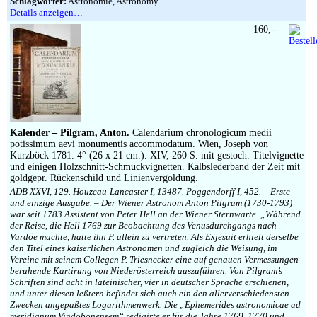
Schlagwörter:
Astronomie, Astronomy
Details anzeigen…
160,--
Kalender – Pilgram, Anton.
Calendarium chronologicum medii
potissimum aevi monumentis accommodatum. Wien, Joseph von
Kurzböck 1781. 4° (26 x 21 cm.). XIV, 260 S. mit gestoch. Titelvignette
und einigen Holzschnitt-Schmuckvignetten. Kalbslederband der Zeit mit
goldgepr. Rückenschild und Linienvergoldung.
ADB XXVI, 129. Houzeau-Lancaster I, 13487. Poggendorff I, 452. – Erste
und einzige Ausgabe. – Der Wiener Astronom Anton Pilgram (1730-1793)
war seit 1783 Assistent von Peter Hell an der Wiener Sternwarte. „Während
der Reise, die Hell 1769 zur Beobachtung des Venusdurchgangs nach
Vardöe machte, hatte ihn P. allein zu vertreten. Als Exjesuit erhielt derselbe
den Titel eines kaiserlichen Astronomen und zugleich die Weisung, im
Vereine mit seinem Collegen P. Triesnecker eine auf genauen Vermessungen
beruhende Kartirung von Niederösterreich auszuführen. Von Pilgram’s
Schriften sind acht in lateinischer, vier in deutscher Sprache erschienen,
und unter diesen leßtern befindet sich auch ein den allerverschiedensten
Zwecken angepaßtes Logarithmenwerk. Die „Ephemerides astronomicae ad
meridianum Vindobonensem“ redigirte er für die Jahre 1769, 1770 und