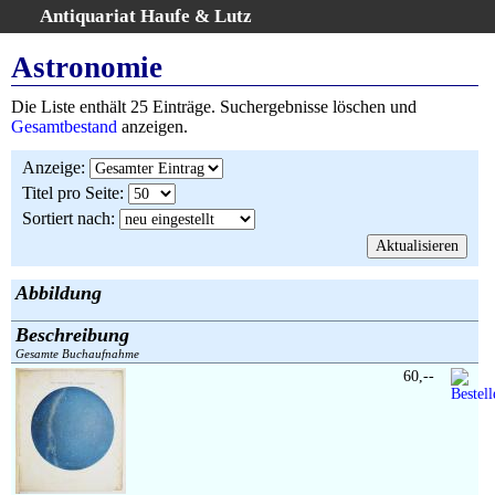
Antiquariat Haufe & Lutz
:
Volltextsuche
Astronomie
Home
Die Liste enthält 25 Einträge. Suchergebnisse löschen und
Gesamtbestand
Gesamtbestand
anzeigen.
Erweiterte Suche
Anzeige
:
Kategorien
Titel pro Seite
:
Schlagwörter
Sortiert nach
:
Suchergebnisse
Warenkorb
AGB
Abbildung
Widerruf
Beschreibung
Über uns
Gesamte Buchaufnahme
Aktuelle Kataloge
60,--
Kontakt
Ankauf
Links