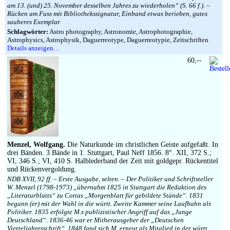
am 13. (und) 25. November desselben Jahres zu wiederholen“ (S. 66 f.). –
Rücken am Fuss mit Bibliothekssignatur, Einband etwas berieben, gutes
sauberes Exemplar.
Schlagwörter:
Astro photography, Astronomie, Astrophotographie,
Astrophysics, Astrophysik, Daguerreotype, Daguerreotypie, Zeitschriften
Details anzeigen…
60,--
Menzel, Wolfgang.
Die Naturkunde im christlichen Geiste aufgefaßt. In
drei Bänden. 3 Bände in 1. Stuttgart, Paul Neff 1856. 8°. XII, 372 S.;
VI, 346 S.; VI, 410 S. Halblederband der Zeit mit goldgepr. Rückentitel
und Rückenvergoldung.
NDB XVII, 92 ff. – Erste Ausgabe, selten. – Der Politiker und Schriftsteller
W. Menzel (1798-1973) „übernahm 1825 in Stuttgart die Redaktion des
„Literaturblatts“ zu Cottas „Morgenblatt für gebildete Stände“. 1831
begann (er) mit der Wahl in die württ. Zweite Kammer seine Laufbahn als
Politiker. 1835 erfolgte M.s publizistischer Angriff auf das „Junge
Deutschland“. 1836-46 war er Mitherausgeber der „Deutschen
Vierteljahresschrift“. 1848 fand sich M. erneut als Mitglied in der württ.