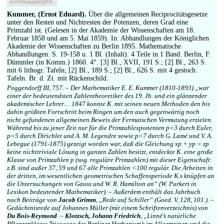
Kummer, (Ernst Eduard).
Über die allgemeinen Reciprocitätsgesetze
unter den Resten und Nichtresten der Potenzen, deren Grad eine
Primzahl ist. (Gelesen in der Akademie der Wissenschaften am 18.
Februar 1858 und am 5. Mai 1859). In: Abhandlungen der Königlichen
Akademie der Wissenschaften zu Berlin 1895. Mathematische
Abhandlungen. S. 19-158 u. 1 Bl. (Inhalt). 4 Teile in 1 Band. Berlin, F.
Dümmler (in Komm.) 1860. 4°. [3] Bl., XVII, 191 S.; [2] Bl., 263 S.
mit 6 lithogr. Tafeln; [2] Bl., 189 S.; [2] Bl., 626 S. mit 4 gestoch.
Tafeln. Br. d. Zt. mit Rückenschild.
Poggendorff III, 757. – Der Mathematiker E. E. Kummer (1810-1893) „war
einer der bedeutendsten Zahlentheoretiker des 19. Jh. und ein glänzender
akademischer Lehrer… 1847 konnte K. mit seinen neuen Methoden den bis
dahin größten Fortschritt beim Ringen um den auch gegenwärtig noch
nicht gefundenen allgemeinen Beweis der Fermatschen Vermutung erzielen.
Während bis zu jener Zeit nur für die Primzahlexponenten p=3 durch Euler,
p=5 durch Dirichlet und A. M. Legendre sowie p=7 durch G. Lamé und V. A.
Lebegue (1791-1875) gezeigt worden war, daß die Gleichung xp + yp = zp
keine nichttriviale Lösung in ganzen Zahlen besitzt, entdeckte K. eine große
Klasse von Primzahlen p (sog. reguläre Primzahlen) mit dieser Eigenschaft:
z.B. sind außer 37, 59 und 67 alle Primzahlen <100 regulär. Die Arbeiten in
der dritten, im wesentlichen geometrischen Schaffensperiode K.s knüpfen an
die Untersuchungen von Gauss und W. R. Hamilton an“ (W. Purkert in
Lexikon bedeutender Mathematiker). – Außerdem enthält das Jahrbuch
noch Beiträge von
Jacob Grimm
, „Rede auf Schiller“ (Goed. V, 128, 101.). –
Gedächtnisrede auf Johannes Müller (mit einem Schriftenverzeichnis) von
Du Bois-Reymond
. –
Klotzsch, Johann Friedrich
, „Linné’s natürliche
Pflanzenklasse Tricoccae des Berliner Herbarium’s im Allgemeinen und die