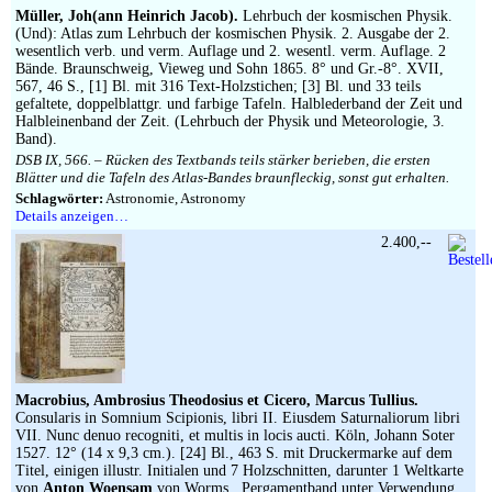
Impressum
Müller, Joh(ann Heinrich Jacob).
Lehrbuch der kosmischen Physik.
(Und): Atlas zum Lehrbuch der kosmischen Physik. 2. Ausgabe der 2.
wesentlich verb. und verm. Auflage und 2. wesentl. verm. Auflage. 2
Bände. Braunschweig, Vieweg und Sohn 1865. 8° und Gr.-8°. XVII,
567, 46 S., [1] Bl. mit 316 Text-Holzstichen; [3] Bl. und 33 teils
gefaltete, doppelblattgr. und farbige Tafeln. Halblederband der Zeit und
Halbleinenband der Zeit. (Lehrbuch der Physik und Meteorologie, 3.
Band).
DSB IX, 566. – Rücken des Textbands teils stärker berieben, die ersten
Blätter und die Tafeln des Atlas-Bandes braunfleckig, sonst gut erhalten.
Schlagwörter:
Astronomie, Astronomy
Details anzeigen…
2.400,--
Macrobius, Ambrosius Theodosius et Cicero, Marcus Tullius.
Consularis in Somnium Scipionis, libri II. Eiusdem Saturnaliorum libri
VII. Nunc denuo recogniti, et multis in locis aucti. Köln, Johann Soter
1527. 12° (14 x 9,3 cm.). [24] Bl., 463 S. mit Druckermarke auf dem
Titel, einigen illustr. Initialen und 7 Holzschnitten, darunter 1 Weltkarte
von
Anton Woensam
von Worms.. Pergamentband unter Verwendung