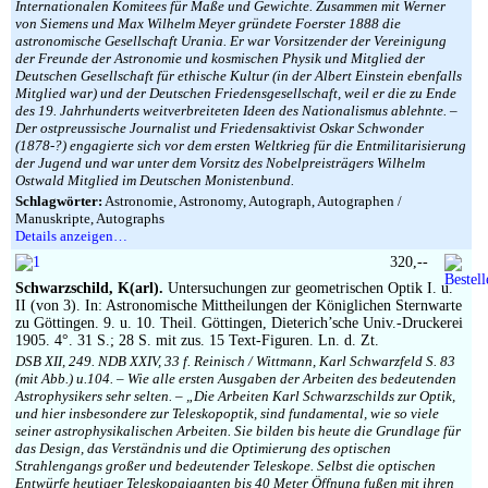
Internationalen Komitees für Maße und Gewichte. Zusammen mit Werner
von Siemens und Max Wilhelm Meyer gründete Foerster 1888 die
astronomische Gesellschaft Urania. Er war Vorsitzender der Vereinigung
der Freunde der Astronomie und kosmischen Physik und Mitglied der
Deutschen Gesellschaft für ethische Kultur (in der Albert Einstein ebenfalls
Mitglied war) und der Deutschen Friedensgesellschaft, weil er die zu Ende
des 19. Jahrhunderts weitverbreiteten Ideen des Nationalismus ablehnte. –
Der ostpreussische Journalist und Friedensaktivist Oskar Schwonder
(1878-?) engagierte sich vor dem ersten Weltkrieg für die Entmilitarisierung
der Jugend und war unter dem Vorsitz des Nobelpreisträgers Wilhelm
Ostwald Mitglied im Deutschen Monistenbund.
Schlagwörter:
Astronomie, Astronomy, Autograph, Autographen /
Manuskripte, Autographs
Details anzeigen…
320,--
Schwarzschild, K(arl).
Untersuchungen zur geometrischen Optik I. u.
II (von 3). In: Astronomische Mittheilungen der Königlichen Sternwarte
zu Göttingen. 9. u. 10. Theil. Göttingen, Dieterich’sche Univ.-Druckerei
1905. 4°. 31 S.; 28 S. mit zus. 15 Text-Figuren. Ln. d. Zt.
DSB XII, 249. NDB XXIV, 33 f. Reinisch / Wittmann, Karl Schwarzfeld S. 83
(mit Abb.) u.104. – Wie alle ersten Ausgaben der Arbeiten des bedeutenden
Astrophysikers sehr selten. – „Die Arbeiten Karl Schwarzschilds zur Optik,
und hier insbesondere zur Teleskopoptik, sind fundamental, wie so viele
seiner astrophysikalischen Arbeiten. Sie bilden bis heute die Grundlage für
das Design, das Verständnis und die Optimierung des optischen
Strahlengangs großer und bedeutender Teleskope. Selbst die optischen
Entwürfe heutiger Teleskopgiganten bis 40 Meter Öffnung fußen mit ihren