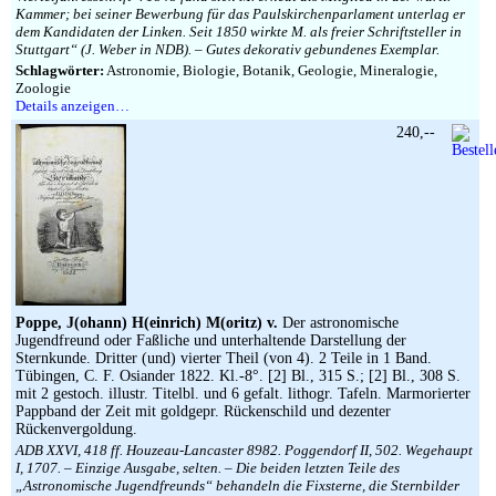
Kammer; bei seiner Bewerbung für das Paulskirchenparlament unterlag er
dem Kandidaten der Linken. Seit 1850 wirkte M. als freier Schriftsteller in
Stuttgart“ (J. Weber in NDB). – Gutes dekorativ gebundenes Exemplar.
Schlagwörter:
Astronomie, Biologie, Botanik, Geologie, Mineralogie,
Zoologie
Details anzeigen…
240,--
Poppe, J(ohann) H(einrich) M(oritz) v.
Der astronomische
Jugendfreund oder Faßliche und unterhaltende Darstellung der
Sternkunde. Dritter (und) vierter Theil (von 4). 2 Teile in 1 Band.
Tübingen, C. F. Osiander 1822. Kl.-8°. [2] Bl., 315 S.; [2] Bl., 308 S.
mit 2 gestoch. illustr. Titelbl. und 6 gefalt. lithogr. Tafeln. Marmorierter
Pappband der Zeit mit goldgepr. Rückenschild und dezenter
Rückenvergoldung.
ADB XXVI, 418 ff. Houzeau-Lancaster 8982. Poggendorf II, 502. Wegehaupt
I, 1707. – Einzige Ausgabe, selten. – Die beiden letzten Teile des
„Astronomische Jugendfreunds“ behandeln die Fixsterne, die Sternbilder