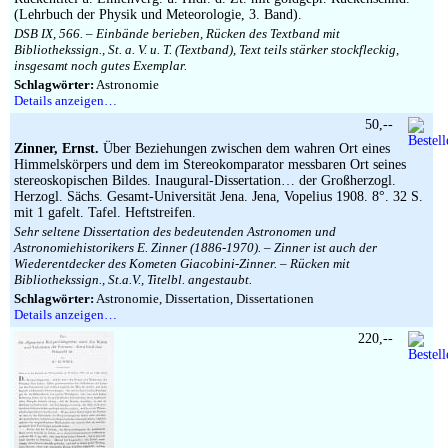
(Lehrbuch der Physik und Meteorologie, 3. Band).
DSB IX, 566. – Einbände berieben, Rücken des Textband mit
Bibliothekssign., St. a. V. u. T. (Textband), Text teils stärker stockfleckig,
insgesamt noch gutes Exemplar.
Schlagwörter:
Astronomie
Details anzeigen…
50,--
Zinner, Ernst.
Über Beziehungen zwischen dem wahren Ort eines
Himmelskörpers und dem im Stereokomparator messbaren Ort seines
stereoskopischen Bildes. Inaugural-Dissertation… der Großherzogl.
Herzogl. Sächs. Gesamt-Universität Jena. Jena, Vopelius 1908. 8°. 32 S.
mit 1 gafelt. Tafel. Heftstreifen.
Sehr seltene Dissertation des bedeutenden Astronomen und
Astronomiehistorikers E. Zinner (1886-1970). – Zinner ist auch der
Wiederentdecker des Kometen Giacobini-Zinner. – Rücken mit
Bibliothekssign., St.a.V., Titelbl. angestaubt.
Schlagwörter:
Astronomie, Dissertation, Dissertationen
Details anzeigen…
220,--