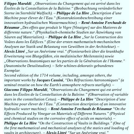
Filippo Maraldi
. „Observations du Changement qui est arrivé dans les
Étoiles de la Constellation de la Baleine.“ (Beobachtung veränderlicher
Sterne im Sternbild Walfisch). –
Philippe de La Hire
„Description d’une
Machine pour élever de l’Eau.“ (Konstruktionsbeschreibung einer
innovativen hydraulischen Wassermaschine). –
René-Antoine Ferchault de
Réaumur
„Des effets que produit le Vigre [Vinaigre] sur des Matieres de
differente nature.“ (Physikalisch-chemische Studien zur Ätzwirkung von
Säuren auf Materialien). –
Philippe de La Hire
„Sur la Construction des
Voûtes dans les Édifices.“ (Eine der ersten mathematisch-mechanischen
Analysen zur Statik und Belastung von Gewölben in der Architektur). –
Alexis Littré
„Sur un Anévrisme vrai.“ (Pionierarbeit über die krankhafte
Erweiterung von Blutgefäßen, ein medizinischer Meilenstein) sowie
„Observations Anatomiques sur les parties de la Génération de l’Homme.“
(Anatomische Detailstudien). – Sehr schönes dekorativ gebundenes
Exemplar.
Second edition of the 1714 volume, including, amongst others, the
important works by
Jacques Cassini
, “Des Réfractions Astronomiques” (a
seminal treatise on how the Earth’s atmosphere refracts starlight). –
Giacomo Filippo Maraldi
, “Observations du Changement qui est arrivé
dans les Étoiles de la Constellation de la Baleine.” (Observation of variable
stars in the constellation Cetus). –
Philippe de La Hire
“Description d’une
Machine pour élever de l’Eau.” (Construction description of an innovative
hydraulic water machine). –
René-Antoine Ferchault de Réaumur
“On the
Effects Produced by Vinegar on Materials of Different Natures.” (Physical
and chemical studies on the corrosive effect of acids on materials). –
Philippe de La Hire
“On the Construction of Vaults in Buildings.” (One of
the first mathematical and mechanical analyses of the statics and loading of
vaults in architecture) . –
Alexis Littré
“Sur un Anévrisme vrai.”