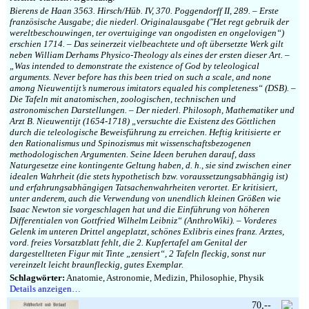
Bierens de Haan 3563. Hirsch/Hüb. IV, 370. Poggendorff II, 289. – Erste
französische Ausgabe; die niederl. Originalausgabe (″Het regt gebruik der
wereltbeschouwingen, ter overtuiginge van ongodisten en ongelovigen“)
erschien 1714. – Das seinerzeit vielbeachtete und oft übersetzte Werk gilt
neben William Derhams Physico-Theology als eines der ersten dieser Art. –
„Was intended to demonstrate the existence of God by teleological
arguments. Never before has this been tried on such a scale, and none
among Nieuwentijt’s numerous imitators equaled his completeness“ (DSB). –
Die Tafeln mit anatomischen, zoologischen, technischen und
astronomischen Darstellungen. – Der niederl. Philosoph, Mathematiker und
Arzt B. Nieuwentijt (1654-1718) „versuchte die Existenz des Göttlichen
durch die teleologische Beweisführung zu erreichen. Heftig kritisierte er
den Rationalismus und Spinozismus mit wissenschaftsbezogenen
methodologischen Argumenten. Seine Ideen beruhen darauf, dass
Naturgesetze eine kontingente Geltung haben, d. h., sie sind zwischen einer
idealen Wahrheit (die stets hypothetisch bzw. voraussetzungsabhängig ist)
und erfahrungsabhängigen Tatsachenwahrheiten verortet. Er kritisiert,
unter anderem, auch die Verwendung von unendlich kleinen Größen wie
Isaac Newton sie vorgeschlagen hat und die Einführung von höheren
Differentialen von Gottfried Wilhelm Leibniz“ (AnthroWiki). – Vorderes
Gelenk im unteren Drittel angeplatzt, schönes Exlibris eines franz. Arztes,
vord. freies Vorsatzblatt fehlt, die 2. Kupfertafel am Genital der
dargestellteten Figur mit Tinte „zensiert“, 2 Tafeln fleckig, sonst nur
vereinzelt leicht braunfleckig, gutes Exemplar.
Schlagwörter:
Anatomie, Astronomie, Medizin, Philosophie, Physik
Details anzeigen…
70,--