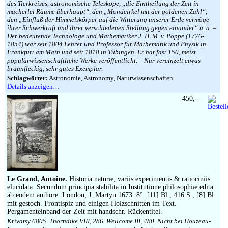
des Tierkreises, astronomische Teleskope, „die Eintheilung der Zeit in
macherlei Räume überhaupt“, den „Mondcirkel mit der goldenen Zahl“,
den „Einfluß der Himmelskörper auf die Witterung unserer Erde vermöge
ihrer Schwerkraft und ihrer verschiedenen Stellung gegen einander“ u. a. –
Der bedeutende Technologe und Mathematiker J. H. M. v. Poppe (1776-
1854) war seit 1804 Lehrer und Professor für Mathematik und Physik in
Frankfurt am Main und seit 1818 in Tübingen. Er hat fast 150, meist
populärwissenschaftliche Werke veröffentlicht. – Nur vereinzelt etwas
braunfleckig, sehr gutes Exemplar.
Schlagwörter:
Astronomie, Astronomy, Naturwissenschaften
Details anzeigen…
450,--
Le Grand, Antoine.
Historia naturæ, variis experimentis & ratiociniis
elucidata. Secundum principia stabilita in Institutione philosophiæ edita
ab eodem authore. London, J. Martyn 1673. 8°. [11] Bl., 416 S., [8] Bl.
mit gestoch. Frontispiz und einigen Holzschnitten im Text.
Pergamenteinband der Zeit mit handschr. Rückentitel.
Krivatsy 6805. Thorndike VIII, 286. Wellcome III, 480. Nicht bei Houzeau-