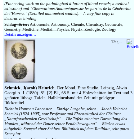
(Pioneering work on the pathological dilation of blood vessels, a medical
milestone) and “Observations Anatomiques sur les parties de la Génération
de l’Homme.” (Detailed anatomical studies). – A very fine copy in
decorative binding.
Schlagwörter:
Astronomie, Astronomy, Chemie, Chemistry, Geometrie,
Geometry, Medicine, Medizin, Physics, Physik, Zoologie, Zoology
Details anzeigen…
120,--
Schmick, J(acob) Heinrich.
Der Mond. Eine Studie. Leipzig, Alwin
Georgi o. J. (1880). 8°. [2] Bl., 68 S. mit 4 Holzschnitten im Text und 3
getönten lithogr. Tafeln. Halbleinenband der Zeit mit goldgepr.
Rückentitel.
Nicht in Houzeau-Lancaster. – Einzige Ausgabe, selten. – Jacob Heinrich
Schmick (1824-1905), war Professor und Ehrenmitglied der Görlitzer
„Naturforschenden Gesellschaft“. – Die Tafeln mit einer Darstellung des
Mondes „während der Dauer seiner Pendelbewegung“. – Rücken etwas
aufgehellt, Stempel einer Schloss-Bibliothek auf dem Titelblatt, sehr gutes
Exemplar.