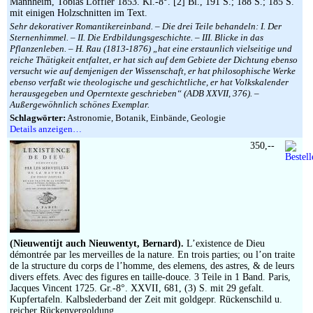
Mannheim, Tobias Löffler 1853. Kl.-8°. [2] Bl., 191 S.; 188 S.; 185 S.
mit einigen Holzschnitten im Text.
Sehr dekorativer Romantikereinband. – Die drei Teile behandeln: I. Der
Sternenhimmel. – II. Die Erdbildungsgeschichte. – III. Blicke in das
Pflanzenleben. – H. Rau (1813-1876) „hat eine erstaunlich vielseitige und
reiche Thätigkeit entfaltet, er hat sich auf dem Gebiete der Dichtung ebenso
versucht wie auf demjenigen der Wissenschaft, er hat philosophische Werke
ebenso verfaßt wie theologische und geschichtliche, er hat Volkskalender
herausgegeben und Operntexte geschrieben“ (ADB XXVII, 376). –
Außergewöhnlich schönes Exemplar.
Schlagwörter:
Astronomie, Botanik, Einbände, Geologie
Details anzeigen…
350,--
(Nieuwentijt auch Nieuwentyt, Bernard).
L’existence de Dieu
démontrée par les merveilles de la nature. En trois parties; ou l’on traite
de la structure du corps de l’homme, des elemens, des astres, & de leurs
divers effets. Avec des figures en taille-douce. 3 Teile in 1 Band. Paris,
Jacques Vincent 1725. Gr.-8°. XXVII, 681, (3) S. mit 29 gefalt.
Kupfertafeln. Kalbslederband der Zeit mit goldgepr. Rückenschild u.
reicher Rückenvergoldung.