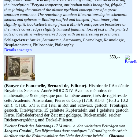
the inscription “Perysta temperata, antipodum nobis incognita, frigida,”
thus joining the ranks of the almost mythical conceptions of a great
southern continent. The remaining woodcut illustrations depict schematic
models and spheres. – Binding scuffed and bumped; front inner joint
slightly split; bookseller’s stamp from a Munich antiquarian bookstore on
the inside cover; edges slightly trimmed (minimal loss of text in the printed
notes); overall, a well-preserved copy with an interesting provenance.
Schlagwörter:
Antike, Astronomie, Astronomy, Cosmology, Kosmologie,
Neuplatonismus, Philosophie, Philosophy
Details anzeigen…
350,--
(Bouyer de Fontenelle, Bernard de, Editeur).
Histoire de l’Académie
Royale des Sciences. Année MDCCXIV. Avec les mémoires de
mathématique & de physique pour la même année, tirés de registres de
cette Académie. Amsterdam, Pierre de Coup (1719. Kl.-8° (16,3 x 10,2
cm.). [5] Bl., 571 S. mit Titel in Rot und Schwarz, gestoch. Frontispiz,
gestoch. Titelvignette, 15 gefaltete Kupfertafeln und 1 gefaltete gestoch.
Karte. Kalbslederband der Zeit mit goldgepr. Rückenschild, reicher
Rückenvergoldung und Deckel-Filetten.
Zweiter Druck des Jahrgangs 1714 mit u. a. den wichtigen Beiträgen von
Jacques Cassini
„Des Réfractions Astronomiques.“ (Grundlegende Arbeit
darüber, wie die Erdatmosphäre das Licht der Sterne bricht). –
Giacomo