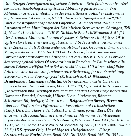
Drei-Spiegel-Anastigmaten auf seinen Arbeiten… Sein fundamentales Werk
zur aberrationsbehafteten optischen Abbildung gliedert sich in drei
Abhandlungen: „I. Einleitung in die Fehlertheorie optischer Instrumente
auf Grund des Eikonalbegriffs“,”II. Theorie der Spiegelteleskope“,”III.
Über die astrophotographischen Objektive“. Alle drei sind 1905 in den
Astronomischen Mitteilungen der Königlichen Sternwarte zu Göttingen, Teil
9, 10 und 11 erschienen… ″ (H. E. Nicklas in Reinisch/Wittmann S. 81 ff.). –
Der Astronom, Mathematiker und Physiker K. Schwarzschild (1873-1916)
„gilt weltweit als einer der begabtesten und bedeutendsten Astronomen
aller Zeiten und als Mitbegründer der Astrophysik. Geboren in Frankfurt am
Main, wirkte er von 1901 bis 1909 als Professor für Astronomie und
Direktor der Sternwarte in Göttingen und von 1909 bis 1916 als Direktor
des Astrophysikalischen Observatoriums in Potsdam. Im Laufe seines allzu
kurzen Lebens veröffentlichte Schwarzschild etwa 150 wissenschaftliche
Arbeiten, viele davon von fundamentaler Bedeutung für die Entwicklung
der Astronomie und Astrophysik“ (K. Reinsch u. A. D. Wittmann). –
Beigebunden: Linnemann, Martin.
Ueber nicht-sphärische Objektive.
Inaug.-Dissertation. Göttingen, Ebda. 1905. 40, (2) S. mit 4 Text-Figuren. –
„Vorlesungen und Uebungen besuchte ich bei den Herren Professoren und
Dozenten: Brendel, Czermak, Hilbert, Klein, Lindemann, Röntgen,
Schwarzschild, Seeliger, Voigt“ u.v.a. –
Beigebunden: Struve, Hermann.
Über den Einfluss der Diffraction an Fernröhren auf Lichtscheiben. –
(Und):
Ders.
Zur Theorie der Talbot’schen Linien. (Und):
Ders.
Über die
allgemeine Beugungsfigur in Fernröhren. In: Mémoires de l’Académie
Impériale des Sciences de St. Pétersbourg, VIIe série. Tome XXX, No. 8, tome
XXXI, No. 1 u. tome XXXIV, No. 5. St. Petersburg 1882, 1883 u. 1886. 104 S.;
13 S.; 15 S. typogr. Orig.-Umschläge teils beigebunden. – (Und):
Astronomische Nachrichten.
Band 138, No. 3289, Band 166, No. 3974 u.