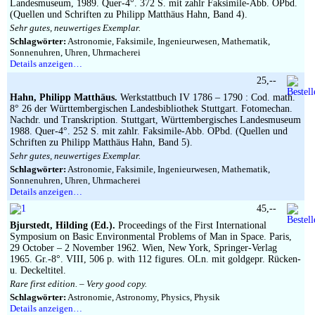
Landesmuseum, 1989. Quer-4°. 372 S. mit zahlr Faksimile-Abb. OPbd.
(Quellen und Schriften zu Philipp Matthäus Hahn, Band 4).
Sehr gutes, neuwertiges Exemplar.
Schlagwörter:
Astronomie, Faksimile, Ingenieurwesen, Mathematik,
Sonnenuhren, Uhren, Uhrmacherei
Details anzeigen…
25,--
Hahn, Philipp Matthäus.
Werkstattbuch IV 1786 – 1790 : Cod. math.
8° 26 der Württembergischen Landesbibliothek Stuttgart. Fotomechan.
Nachdr. und Transkription. Stuttgart, Württembergisches Landesmuseum
1988. Quer-4°. 252 S. mit zahlr. Faksimile-Abb. OPbd. (Quellen und
Schriften zu Philipp Matthäus Hahn, Band 5).
Sehr gutes, neuwertiges Exemplar.
Schlagwörter:
Astronomie, Faksimile, Ingenieurwesen, Mathematik,
Sonnenuhren, Uhren, Uhrmacherei
Details anzeigen…
45,--
Bjurstedt, Hilding (Ed.).
Proceedings of the First International
Symposium on Basic Environmental Problems of Man in Space. Paris,
29 October – 2 November 1962. Wien, New York, Springer-Verlag
1965. Gr.-8°. VIII, 506 p. with 112 figures. OLn. mit goldgepr. Rücken-
u. Deckeltitel.
Rare first edition. – Very good copy.
Schlagwörter:
Astronomie, Astronomy, Physics, Physik
Details anzeigen…