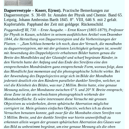
Daguerreotypie – Knorr, E(rnst).
Practische Bemerkungen zur
Daguerreotypie. S. 30-69. In: Annalen der Physik und Chemie. Band 65.
Leipzig, Johann Ambrosius Barth 1845. 8°. VIII, 646 S. mit 2 gefalt.
Kupfertafeln. Pappband der Zeit mit goldgepr. Rückenschild.
Poggendorff III, 730. – Erste Ausgabe. – Ernst Knorr (1805-1879), Professor
für Physik in Kasan, schildert in seinem ausfühlichen Artikel vom Dezember
1844, die Herstellung von Daguerreotypien und die Vorbereitungen der
Platten. – „Zum Schluss bemerke ich noch, dass der Versuch, die mondbahn
zu daguerreotypiren, mir mit der grössten Leichtigkeit gelungen ist, sowohl
mit Anwendung des Doppelobjectiv erhaltenen Bilder hatten genau die
Breite des Mondbildes auf der Glastafel und scharf begränzte Ränder, in
den Vierteln hatte der Anfang und das Ende des Streifens eine den
entsprechenden Mondrändern ganz entsprechende Form, woraus folgt, dass
das Mondlicht fast momentan auf die photographische Schicht wirkte. Bei
der Anwendung des Doppelojectivs zeigt sich im Bilde der Mondbahn
jederzeit deutlich ein den Rändern paralleler dunkler Streifen, welcher, so
viel die Kleinheit des Bildes, was nur 2 Millim. Breite hatte, eine genaue
Messung zuliess, der Mondszone zwischen 6° S. und 20° N. Breite entsprach;
diese Zone ist die am schwächsten photographisch wirkende der
Mondsoberfläche. Es wäre interessant diese Versuche mit grossen
Objectiven zu wiederholen, deren sphärische Aberration möglichst
corrigiert ist. Mein grösstes einfaches Objectiv, welches ich zu diesen
Versuchen benutzen konnte, gab zwar für die Monsbahn einen Streifen von
5 Millim. Breite, und der dunkle Streifen war hierin unzweifelhaft zu
erkennen allein wegen der grossen sphärischen Aberration des Glases war
das Bild zu unbestimmt begränzt, um eine genaue Messung als die oben