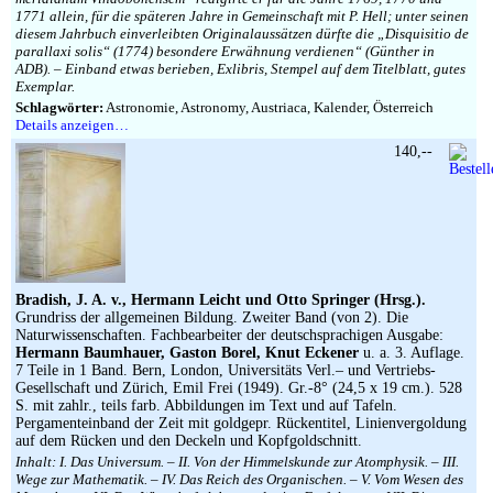
1771 allein, für die späteren Jahre in Gemeinschaft mit P. Hell; unter seinen
diesem Jahrbuch einverleibten Originalaussätzen dürfte die „Disquisitio de
parallaxi solis“ (1774) besondere Erwähnung verdienen“ (Günther in
ADB). – Einband etwas berieben, Exlibris, Stempel auf dem Titelblatt, gutes
Exemplar.
Schlagwörter:
Astronomie, Astronomy, Austriaca, Kalender, Österreich
Details anzeigen…
140,--
Bradish, J. A. v., Hermann Leicht und Otto Springer (Hrsg.).
Grundriss der allgemeinen Bildung. Zweiter Band (von 2). Die
Naturwissenschaften. Fachbearbeiter der deutschsprachigen Ausgabe:
Hermann Baumhauer, Gaston Borel, Knut Eckener
u. a. 3. Auflage.
7 Teile in 1 Band. Bern, London, Universitäts Verl.– und Vertriebs-
Gesellschaft und Zürich, Emil Frei (1949). Gr.-8° (24,5 x 19 cm.). 528
S. mit zahlr., teils farb. Abbildungen im Text und auf Tafeln.
Pergamenteinband der Zeit mit goldgepr. Rückentitel, Linienvergoldung
auf dem Rücken und den Deckeln und Kopfgoldschnitt.
Inhalt: I. Das Universum. – II. Von der Himmelskunde zur Atomphysik. – III.
Wege zur Mathematik. – IV. Das Reich des Organischen. – V. Vom Wesen des