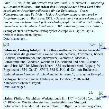
Band 168, No. 4010. Mit Artikeln von Otto Birck, T. N. ThieleH. E. Timerding
u. Alexander Wilkens. –
Außerdem sind 3 Prospekte der Firma Carl Zeiss
begebunden: Projektionsmikroskop für das Epidiaskop. – Stereo-
Komparatoren nach Pulfrich. – Makro-Projektionsapparat und großer
Projektionsapparat. Berlin u.a. 1903. – Sammelband mit sehr seltenen und
interessanten Arbeiten zur Optik. – Gelenke, Kapital u. Fuß mit Fehlstellen,
Innendeckel mit handschr. Inhaltsverz. u. Bibliotheksst., sonst gut erhalten.
Schlagwörter:
Astronomie, Astrophysics, Astrophysik, Optics, Optik,
Optisches Instrument, Physik
Details anzeigen…
40,--
Sohncke, Ludwig Adolph.
Bibliotheca mathematica. Verzeichniss der
Bücher über die gesammten Zweige der Mathematik, Arithmetik, höhere
Analysis, construirende und analytische Geometrie, Mechanik,
Astronomie und Geodäsie, welche in Deutschland und dem Auslande
vom Jahre 1830 bis Mitte des Jahres 1854 erschienen sind. Leipzig, W.
Engelmann 1854. Gr.-8°. XVIII, 388 S. Pbd. d. Zeit mit Rückensch.
Einband etwas berieben, durchgehend leicht braunfl., sonst gutes Exemplar.
Schlagwörter:
Astronomie, Bibliographie, Geodäsie, Mathematik,
Naturwissenschaften, Physik
Details anzeigen…
25,--
Hahn, Philipp Matthäus.
Werkstattbuch III. 1774 – 1784 : Cod. hist.
8° 108-6 der Württembergischen Landesbibliothek Stuttgart.
Fotomechan. Nachdr. und Transkription. Stuttgart, Württembergisches