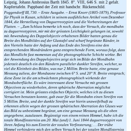
Leipzig, Johann Ambrosius Barth 1845. 8°. VIII, 646 S. mit 2 gefalt.
Kupfertafeln. Pappband der Zeit mit handschr. Rückenschild.
Poggendorff III, 730. – Erste Ausgabe. – Ernst Knorr (1805-1879), Professor
für Physik in Kasan, schildert in seinem ausfühlichen Artikel vom Dezember
1844, die Herstellung von Daguerreotypien und die Vorbereitungen der
Platten. – „Zum Schluss bemerke ich noch, dass der Versuch, die mondbahn
zu daguerreotypiren, mir mit der grössten Leichtigkeit gelungen ist, sowohl
mit Anwendung des Doppelobjectiv erhaltenen Bilder hatten genau die
Breite des Mondbildes auf der Glastafel und scharf begränzte Ränder, in
den Vierteln hatte der Anfang und das Ende des Streifens eine den
entsprechenden Mondrändern ganz entsprechende Form, woraus folgt, dass
das Mondlicht fast momentan auf die photographische Schicht wirkte. Bei
der Anwendung des Doppelojectivs zeigt sich im Bilde der Mondbahn
jederzeit deutlich ein den Rändern paralleler dunkler Streifen, welcher, so
viel die Kleinheit des Bildes, was nur 2 Millim. Breite hatte, eine genaue
Messung zuliess, der Mondszone zwischen 6° S. und 20° N. Breite entsprach;
diese Zone ist die am schwächsten photographisch wirkende der
Mondsoberfläche. Es wäre interessant diese Versuche mit grossen
Objectiven zu wiederholen, deren sphärische Aberration möglichst
corrigiert ist. Mein grösstes einfaches Objectiv, welches ich zu diesen
Versuchen benutzen konnte, gab zwar für die Monsbahn einen Streifen von
5 Millim. Breite, und der dunkle Streifen war hierin unzweifelhaft zu
erkennen allein wegen der grossen sphärischen Aberration des Glases war
das Bild zu unbestimmt begränzt, um eine genaue Messung als die oben
angegebene, zuzulassen. Begünstigt von einem reinen Himmel, habe ich die
totale Mondfinsterniss am 20. Mai (und) 1. Juni 1844 daguerreotypirt von
ihren Anfang bis zum Eintritt der totalen Verfinsterung; … Der trübe
Himmel verhinderte mich den selben Versuch bei der totalen Mondfisterniss