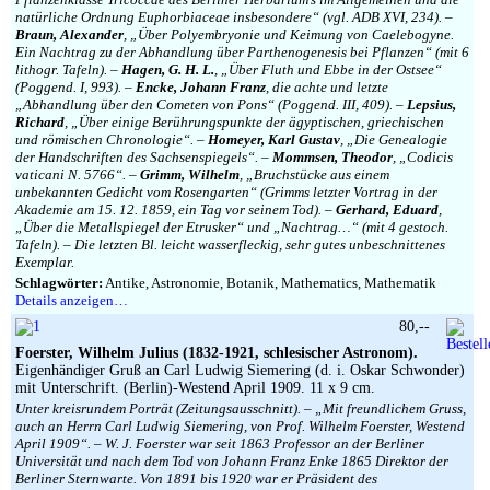
natürliche Ordnung Euphorbiaceae insbesondere“ (vgl. ADB XVI, 234). –
Braun, Alexander
, „Über Polyembryonie und Keimung von Caelebogyne.
Ein Nachtrag zu der Abhandlung über Parthenogenesis bei Pflanzen“ (mit 6
lithogr. Tafeln). –
Hagen, G. H. L.
, „Über Fluth und Ebbe in der Ostsee“
(Poggend. I, 993). –
Encke, Johann Franz
, die achte und letzte
„Abhandlung über den Cometen von Pons“ (Poggend. III, 409). –
Lepsius,
Richard
, „Über einige Berührungspunkte der ägyptischen, griechischen
und römischen Chronologie“. –
Homeyer, Karl Gustav
, „Die Genealogie
der Handschriften des Sachsenspiegels“. –
Mommsen, Theodor
, „Codicis
vaticani N. 5766“. –
Grimm, Wilhelm
, „Bruchstücke aus einem
unbekannten Gedicht vom Rosengarten“ (Grimms letzter Vortrag in der
Akademie am 15. 12. 1859, ein Tag vor seinem Tod). –
Gerhard, Eduard
,
„Über die Metallspiegel der Etrusker“ und „Nachtrag…“ (mit 4 gestoch.
Tafeln). – Die letzten Bl. leicht wasserfleckig, sehr gutes unbeschnittenes
Exemplar.
Schlagwörter:
Antike, Astronomie, Botanik, Mathematics, Mathematik
Details anzeigen…
80,--
Foerster, Wilhelm Julius (1832-1921, schlesischer Astronom).
Eigenhändiger Gruß an Carl Ludwig Siemering (d. i. Oskar Schwonder)
mit Unterschrift. (Berlin)-Westend April 1909. 11 x 9 cm.
Unter kreisrundem Porträt (Zeitungsausschnitt). – „Mit freundlichem Gruss,
auch an Herrn Carl Ludwig Siemering, von Prof. Wilhelm Foerster, Westend
April 1909“. – W. J. Foerster war seit 1863 Professor an der Berliner
Universität und nach dem Tod von Johann Franz Enke 1865 Direktor der
Berliner Sternwarte. Von 1891 bis 1920 war er Präsident des