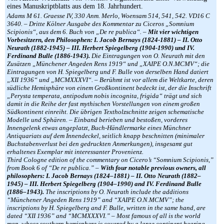
eines Manuskriptblatts aus dem 18. Jahrhundert.
Adams M 61. Graesse IV, 330 Anm. Merlo, Woensam 514, 541, 542. VD16 C
3640. – Dritte Kölner Ausgabe des Kommentar zu Ciceros „Somnium
Scipionis“, aus dem 6. Buch von „De re publica“. –
Mit vier wichtigen
Vorbesitzern, den Philosophen: I. Jacob Bernays (1824-1881) – II. Otto
Neurath (1882-1945) – III. Herbert Spiegelberg (1904-1990) und IV.
Ferdinand Bulle (1886-1943).
Die Eintragungen von O. Neurath mit den
Zusätzen „Münchener Angeden Rens 1919“ und „XAIPE O.N.MCMV“; die
Eintragungen von H. Spiegelberg und F. Bulle von derselben Hand datiert
„XII 1936“ und „MCMXXXVI“. – Berühmt ist vor allem die Weltkarte, deren
südliche Hemisphäre von einem Großkontinent bedeckt ist, der die Inschrift
„Perysta temperata, antipodum nobis incognita, frigida“ trägt und sich
damit in die Reihe der fast mythischen Vorstellungen von einem großen
Südkontinent einreiht. Die übrigen Textholzschnitte zeigen schematische
Modelle und Sphären. – Einband berieben und bestoßen, vorderes
Innengelenk etwas angeplatzt, Buch-Händlermarke eines Münchner
Antiquariats auf dem Innendeckel, seitlich knapp beschnitten (minimaler
Buchstabenverlust bei den gedruckten Anmerkungen), insgesamt gut
erhaltenes Exemplar mit interessanter Provenienz.
Third Cologne edition of the commentary on Cicero’s “Somnium Scipionis,”
from Book 6 of “De re publica.” –
With four notable previous owners, all
philosophers: I. Jacob Bernays (1824–1881) – II. Otto Neurath (1882–
1945) – III. Herbert Spiegelberg (1904–1990) and IV. Ferdinand Bulle
(1886–1943).
The inscriptions by O. Neurath include the additions
“Münchener Angeden Rens 1919” and “XAIPE O.N.MCMV”; the
inscriptions by H. Spiegelberg and F. Bulle, written in the same hand, are
dated “XII 1936” and “MCMXXXVI.” – Most famous of all is the world
map, whose southern hemisphere is covered by a large continent bearing