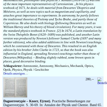
mathematician, philosopher and physicist J. Rohault (1618-1672) was one
of the most important representatives of Cartesianism. „In his physics
textbook of 1671, he deals with material from Descartes’ Dioptrics and
Météores, as well as new topics such as magnetism and capillarity, and
attaches great importance to experiments. In astronomy, he partly follows
the traditional theories of Ptolemy and Tycho Brahe, and partly those of
Copernicus. He also deals with biology (following Descartes as well as
William Harvey and his theory of blood circulation). For many years, it was
the standard physics textbook in France. [2] In 1674, a Latin translation by
the Swiss Théophile Bonet (1620–1689) was published, and another Latin
version was produced by Newton’s follower Samuel Clarke (1697 and many
further editions), who also added additions in line with Newton’s teachings,
which he contrasted with those of Descartes. This resulted in an English
edition by his brother John Clarke in 1723, so that the book was also
influential in England, spreading Newton’s teachings rather than those of
Descartes (Wikipedia). – Binding slightly rubbed, some brown spots in
places, good decorative binding.
Schlagwörter:
Astronomie, Astronomy, Mechanics, Mechanik, Optics,
Optik, Physics, Physik / Geschichte
Details anzeigen…
280,--
Daguerreotypie – Knorr, E(rnst).
Practische Bemerkungen zur
Daguerreotypie. S. 30-69. In: Annalen der Physik und Chemie. Band 65.