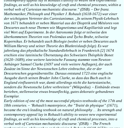
contemporary appeal lay in Rohault’s ability to weave new experimental
findings, as well as his knowledge of craft and chemical processes, within a
verbal web of Cartesian mechanistic discourse.“ (DSB). – Der franz.
Mathematiker, Philosoph und Physiker J. Rohault (1618-1672) war einer
der wichtigsten Vertreter des Cartesianismus. „In seinem Physik-Lehrbuch
von 1671 behandelt er neben Material aus der Dioptrik und Météores von
Descartes auch neue Themen wie Magnetismus und Kapillarität und legt
viel Wert auf Experimente. In der Astronomie folgt er teilweise den
überkommenen Theorien von Ptolemäus und Tycho Brahe, teilweise
Kopernikus. Er behandelt auch Biologie (wobei er neben Descartes auch
William Harvey und seiner Theorie des Blutkreislaufs folgt). Es war
jahrelang das physikalische Standardlehrbuch in Frankreich.[2] 1674
erschien eine lateinische Übersetzung des Schweizers Théophile Bonet
(1620–1689), eine weitere lateinische Fassung stammte vom Newton-
Anhänger Samuel Clarke (1697 und viele weitere Auflagen), der auch
Zusätze im Sinne der Newtonschen Lehre einbrachte, die er der
Descarteschen gegenüberstellte. Daraus entstand 1723 eine englische
Ausgabe durch seinen Bruder John Clarke, so dass das Buch auch in
England einflussreich war, damit allerdings nicht die kartesianische,
sondern die Newtonsche Lehre verbreitete“ (Wikipedia). – Einbände etwas
berieben, stellenweise etwas braunfleckig, gutes dekorativ gebundenes
Exemplar.
Early edition of one of the most successful physics textbooks of the 17th and
18th centuries. – ‘Rohault’s masterpiece, the “Traité de physique” (1671),
became the era’s leading textbook on natural philosophy … Its strength and
contemporary appeal lay in Rohault’s ability to weave new experimental
findings, as well as his knowledge of craft and chemical processes, into a
verbal web of Cartesian mechanistic discourse.’ (DSB). – The French