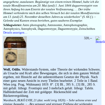
angegebene, zuzulassen. Begünstigt von einem reinen Himmel, habe ich die
totale Mondfinsterniss am 20. Mai (und) 1. Juni 1844 daguerreotypirt von
ihren Anfang bis zum Eintritt der totalen Verfinsterung; … Der trübe
Himmel verhinderte mich den selben Versuch bei der totalen Mondfisterniss
am 13. (und) 25. November desselben Jahres zu wiederholen“ (S. 66 f.). –
Gelenke und Kanten etwas berieben, gutes sauberes Exemplar.
Schlagwörter:
Astro photography, Astronomie, Astrophotographie,
Astrophysics, Astrophysik, Daguerreotype, Daguerreotypie, Zeitschriften
Details anzeigen…
320,--
Wolf, Odilo.
Widerstands-System, oder Theorie der wirkenden Schwere,
als Ursache und Kraft aller Bewegungen, die sich in dem ganzen Weltall
ergeben, mit Hinsicht auf die unbestreitbaren Gesetze der Physik. Nach
einer ganz neuen Ansicht in zwey Theilen bearbeitet. 2 Teile in 1 Band.
Wien (eig. Prag, Widtmann) 1819. 8°. [3] Bl., 395 S.; [3] Bl., 285 S.
mit gefalt. lithogr. Frontispiz und 3 mehrfach gefalt. lithogr. Tafeln.
Halblederband der Zeit mit goldgepr. Rückenschild und
Rückenvergoldung.
Wurzbach, BLKÖ LVIII, 21 (dat. wohl irrig 1820). – Sehr seltene erste und
einzige Ausgabe. – „Bey genauer und strenger Prüfung der wirkenden