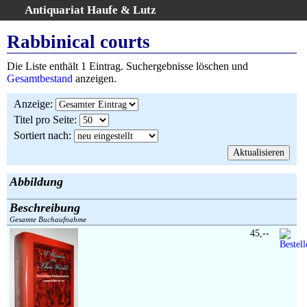
Antiquariat Haufe & Lutz
:
Volltextsuche
Rabbinical courts
Home
Die Liste enthält 1 Eintrag. Suchergebnisse löschen und
Gesamtbestand
Gesamtbestand
anzeigen.
Erweiterte Suche
Anzeige
:
Kategorien
Titel pro Seite
:
Schlagwörter
Sortiert nach
:
Suchergebnisse
Warenkorb
AGB
Abbildung
Widerruf
Beschreibung
Über uns
Gesamte Buchaufnahme
Aktuelle Kataloge
45,--
Kontakt
Ankauf
Links