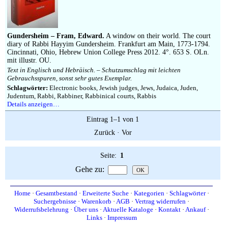
Impressum
Gundersheim – Fram, Edward.
A window on their world. The court
diary of Rabbi Hayyim Gundersheim. Frankfurt am Main, 1773-1794.
Cincinnati, Ohio, Hebrew Union College Press 2012. 4°. 653 S. OLn.
mit illustr. OU.
Text in Englisch und Hebräisch. – Schutzumschlag mit leichten
Gebrauchsspuren, sonst sehr gutes Exemplar.
Schlagwörter:
Electronic books, Jewish judges, Jews, Judaica, Juden,
Judentum, Rabbi, Rabbiner, Rabbinical courts, Rabbis
Details anzeigen…
Eintrag 1–1 von 1
Zurück
·
Vor
Seite:
1
Gehe zu
:
Home
·
Gesamtbestand
·
Erweiterte Suche
·
Kategorien
·
Schlagwörter
·
Suchergebnisse
·
Warenkorb
·
AGB
·
Vertrag widerrufen
·
Widerrufsbelehrung
·
Über uns
·
Aktuelle Kataloge
·
Kontakt
·
Ankauf
·
Links
·
Impressum