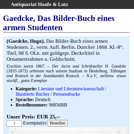
Antiquariat Haufe & Lutz
:
Volltextsuche
Gaedcke, Das Bilder-Buch eines
Home
armen Studenten
Gesamtbestand
Erweiterte Suche
(Gaedcke, Hugo).
Das Bilder-Buch eines armen
Kategorien
Studenten. 2., verm. Aufl. Berlin, Duncker 1868. Kl.-8°.
Titel, 98 S. OLn. mit goldgepr. Deckeltitel in
Schlagwörter
Ornamentrahmen u. Goldschnitt.
Warenkorb
Erschien zuerst 1867. – Der Jurist und Schriftsteller H. Gaedcke
AGB
(1835-1875) arbeitete nach seinem Studium in Heidelberg, Tübingen
und Rostock in der Justizkanzlei Rostock. – N.a.V., stellenw. etwas
Widerruf
stockfl., gutes Exemplar.
Über uns
Kategorie:
Literatur und Literaturwissenschaft /
Illustrierte Bücher / Pressendrucke
Aktuelle Kataloge
Sprache:
Deutsch
Kontakt
Bestellnummer:
98856BB
Ankauf
Unser Preis: EUR 25,--
Links
Exemplar(e)
Impressum